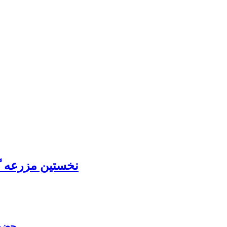
نخستين مزرعه گ
حضور