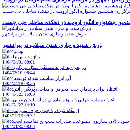
رگزاری هشتمین جشنواره انگور ارومیه در دهکده ساحلی چی چست
تمین جشنواره انگور ارومیه در دهکده ساحلی چی چست
بارش شدید و جاری شدن سیلاب در پیرانشهر
بارش شدید و جاری شدن سیلاب در پیرانشهر
ویدئو
پربازدید ترین ها
1404/04/31 08:01
در بحران‌ها اثر همبستگي شکل مي‌گيرد
1404/05/01 08:44
آب ابزار سياست شد نه توسعه
1404/04/18 08:26
انتظار براي بِرندهاي جديد محرمي و مداحان پُرتکرار آنتن
1404/04/25 15:03
آغاز عمليات اجرايي 3 پروژه جاده‌اي در آذربايجان غربي
1404/04/22 14:10
از نگاه کودک با جهان حرف مي‌زنيم
1403/12/19 09:32
 سود دلالان سناريوي ممنوعيت صادرات سيب نخ نما شده است
1404/01/30 08:04