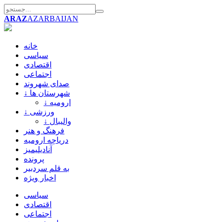
ARAZ
AZARBAIJAN
خانه
سیاسی
اقتصادی
اجتماعی
صدای شهروند
↓ شهرستان ها
↓ ارومیه
↓ ورزشی
↓ والیبال
فرهنگ و هنر
دریاچه ارومیه
آنادیلیمیز
پرونده
به قلم سردبیر
اخبار ویژه
سیاسی
اقتصادی
اجتماعی