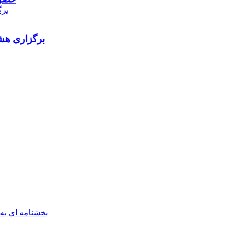
ب
برگزاری هش
بخشنامه اي به