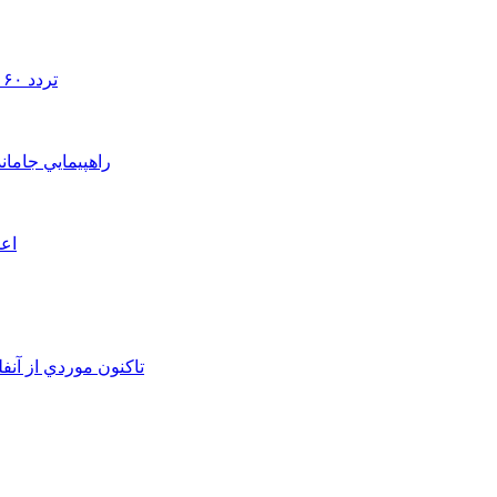
تردد ۶۰ هزار دستگاه ناوگان ترانزیتی از پایانه‌های مرزی آذربایجان ‌غربی
راهپيمايي جامان
اعم
تاکنون موردي از آنف