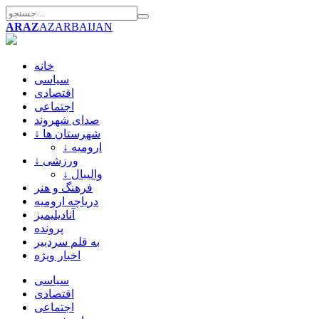
ARAZ
AZARBAIJAN
خانه
سیاسی
اقتصادی
اجتماعی
صدای شهروند
↓ شهرستان ها
↓ ارومیه
↓ ورزشی
↓ والیبال
فرهنگ و هنر
دریاچه ارومیه
آنادیلیمیز
پرونده
به قلم سردبیر
اخبار ویژه
سیاسی
اقتصادی
اجتماعی