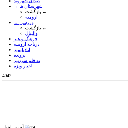
صدای شهروند
→ شهرستان ها
بازگشت ←
ارومیه
→ ورزشی
بازگشت ←
والیبال
فرهنگ و هنر
دریاچه ارومیه
آنادیلیمیز
پرونده
به قلم سردبیر
اخبار ویژه
4042
آخرین اخبار