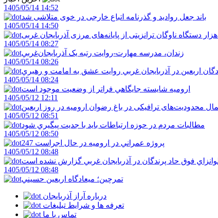
1405/05/14 14:52
باند جعل روادید و گذرنامه اتباع خارجی در خوی متلاشی شد
1405/05/14 14:50
1405/05/14 08:27
زندان، مدرسه مهارت-روايت رتبه يک آذربايجان‌غربي
1405/05/14 08:26
دگان اربعين در آذربايجان غربي روايت عشق به امامت و رهبري
1405/05/14 08:24
اروميه شايسته جايگاهي فراتر از وضعيت موجود است
1405/05/12 12:11
ال محدودیت‌های ترافیکی در باغ رضوان ارومیه در روز اربعین
1405/05/12 08:51
مطالبات مردم در حوزه ارتباطات بايد با جديت پيگيري شود
1405/05/12 08:50
247 پروژه عمراني در اروميه در حال اجراست
1405/05/12 08:48
لوانزاي فوق حاد پرندگان در آذربايجان غربي گزارش نشده است
1405/05/12 08:48
تمرچين؛ ميعادگاه اربعين حسيني
درباره آراز آذربایجان
تعرفه ها و شرایط تبلیغات
تماس با ما