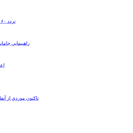
تردد ۶۰ هزار دستگاه ناوگان ترانزیتی از پایانه‌های مرزی آذربایجان ‌غربی
راهپيمايي جامان
اعم
تاکنون موردي از آنف