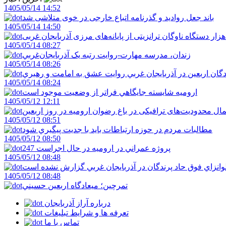
1405/05/14 14:52
باند جعل روادید و گذرنامه اتباع خارجی در خوی متلاشی شد
1405/05/14 14:50
1405/05/14 08:27
زندان، مدرسه مهارت-روايت رتبه يک آذربايجان‌غربي
1405/05/14 08:26
دگان اربعين در آذربايجان غربي روايت عشق به امامت و رهبري
1405/05/14 08:24
اروميه شايسته جايگاهي فراتر از وضعيت موجود است
1405/05/12 12:11
ال محدودیت‌های ترافیکی در باغ رضوان ارومیه در روز اربعین
1405/05/12 08:51
مطالبات مردم در حوزه ارتباطات بايد با جديت پيگيري شود
1405/05/12 08:50
247 پروژه عمراني در اروميه در حال اجراست
1405/05/12 08:48
لوانزاي فوق حاد پرندگان در آذربايجان غربي گزارش نشده است
1405/05/12 08:48
تمرچين؛ ميعادگاه اربعين حسيني
درباره آراز آذربایجان
تعرفه ها و شرایط تبلیغات
تماس با ما