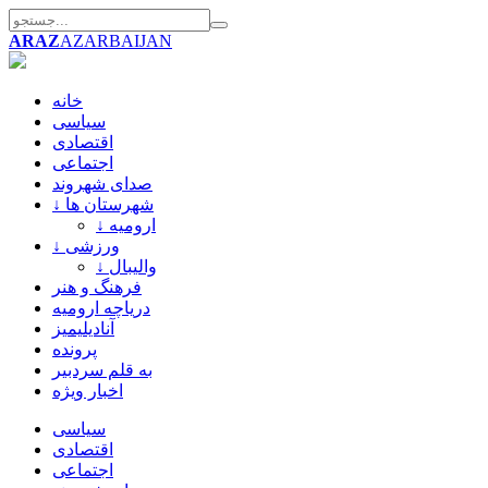
ARAZ
AZARBAIJAN
خانه
سیاسی
اقتصادی
اجتماعی
صدای شهروند
↓ شهرستان ها
↓ ارومیه
↓ ورزشی
↓ والیبال
فرهنگ و هنر
دریاچه ارومیه
آنادیلیمیز
پرونده
به قلم سردبیر
اخبار ویژه
سیاسی
اقتصادی
اجتماعی