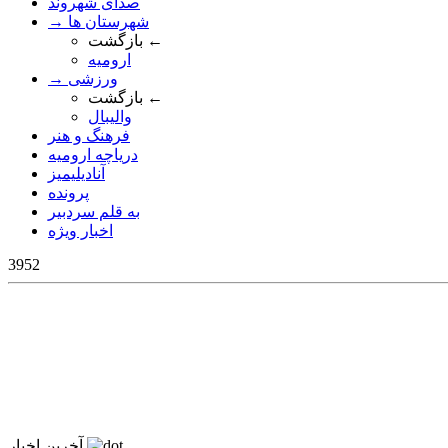
صدای شهروند
→ شهرستان ها
بازگشت ←
ارومیه
→ ورزشی
بازگشت ←
والیبال
فرهنگ و هنر
دریاچه ارومیه
آنادیلیمیز
پرونده
به قلم سردبیر
اخبار ویژه
3952
آخرین اخبار