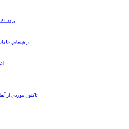
تردد ۶۰ هزار دستگاه ناوگان ترانزیتی از پایانه‌های مرزی آذربایجان ‌غربی
راهپيمايي جامان
اعم
تاکنون موردي از آنف