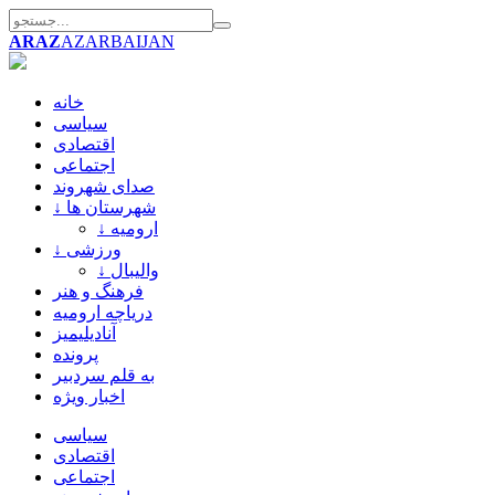
ARAZ
AZARBAIJAN
خانه
سیاسی
اقتصادی
اجتماعی
صدای شهروند
↓ شهرستان ها
↓ ارومیه
↓ ورزشی
↓ والیبال
فرهنگ و هنر
دریاچه ارومیه
آنادیلیمیز
پرونده
به قلم سردبیر
اخبار ویژه
سیاسی
اقتصادی
اجتماعی