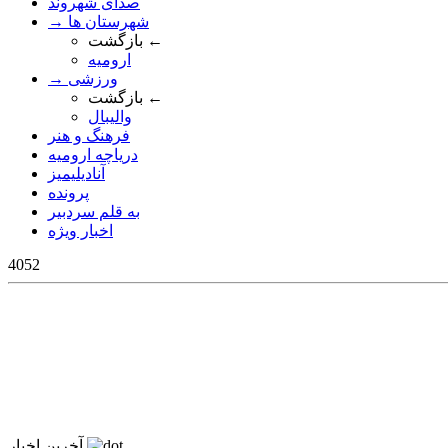
صدای شهروند
→ شهرستان ها
بازگشت ←
ارومیه
→ ورزشی
بازگشت ←
والیبال
فرهنگ و هنر
دریاچه ارومیه
آنادیلیمیز
پرونده
به قلم سردبیر
اخبار ویژه
4052
آخرین اخبار