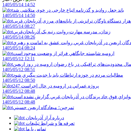
1405/05/14 14:52
باند جعل روادید و گذرنامه اتباع خارجی در خوی متلاشی شد
1405/05/14 14:50
1405/05/14 08:27
زندان، مدرسه مهارت-روايت رتبه يک آذربايجان‌غربي
1405/05/14 08:26
دگان اربعين در آذربايجان غربي روايت عشق به امامت و رهبري
1405/05/14 08:24
اروميه شايسته جايگاهي فراتر از وضعيت موجود است
1405/05/12 12:11
ال محدودیت‌های ترافیکی در باغ رضوان ارومیه در روز اربعین
1405/05/12 08:51
مطالبات مردم در حوزه ارتباطات بايد با جديت پيگيري شود
1405/05/12 08:50
247 پروژه عمراني در اروميه در حال اجراست
1405/05/12 08:48
لوانزاي فوق حاد پرندگان در آذربايجان غربي گزارش نشده است
1405/05/12 08:48
تمرچين؛ ميعادگاه اربعين حسيني
درباره آراز آذربایجان
تعرفه ها و شرایط تبلیغات
تماس با ما