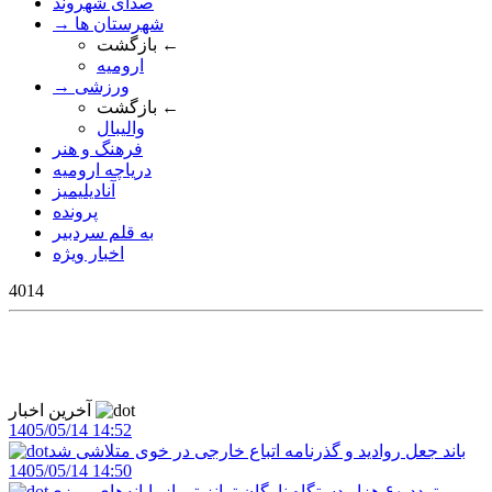
صدای شهروند
→ شهرستان ها
بازگشت ←
ارومیه
→ ورزشی
بازگشت ←
والیبال
فرهنگ و هنر
دریاچه ارومیه
آنادیلیمیز
پرونده
به قلم سردبیر
اخبار ویژه
4014
آخرین اخبار
1405/05/14 14:52
باند جعل روادید و گذرنامه اتباع خارجی در خوی متلاشی شد
1405/05/14 14:50
تردد ۶۰ هزار دستگاه ناوگان ترانزیتی از پایانه‌های مرزی