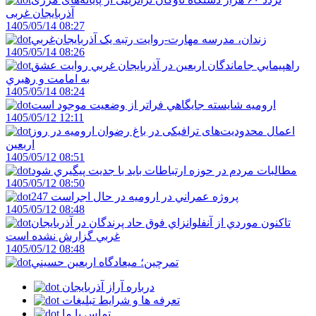
آذربایجان ‌غربی
1405/05/14 08:27
زندان، مدرسه مهارت-روايت رتبه يک آذربايجان‌غربي
1405/05/14 08:26
راهپيمايي جاماندگان اربعين در آذربايجان غربي روايت عشق
به امامت و رهبري
1405/05/14 08:24
اروميه شايسته جايگاهي فراتر از وضعيت موجود است
1405/05/12 12:11
اعمال محدودیت‌های ترافیکی در باغ رضوان ارومیه در روز
اربعین
1405/05/12 08:51
مطالبات مردم در حوزه ارتباطات بايد با جديت پيگيري شود
1405/05/12 08:50
247 پروژه عمراني در اروميه در حال اجراست
1405/05/12 08:48
تاکنون موردي از آنفلوانزاي فوق حاد پرندگان در آذربايجان
غربي گزارش نشده است
1405/05/12 08:48
تمرچين؛ ميعادگاه اربعين حسيني
درباره آراز آذربایجان
تعرفه ها و شرایط تبلیغات
تماس با ما