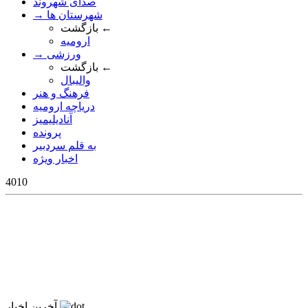
صدای شهروند
→ شهرستان ها
بازگشت ←
ارومیه
→ ورزشی
بازگشت ←
والیبال
فرهنگ و هنر
دریاچه ارومیه
آنادیلیمیز
پرونده
به قلم سردبیر
اخبار ویژه
4010
آخرین اخبار