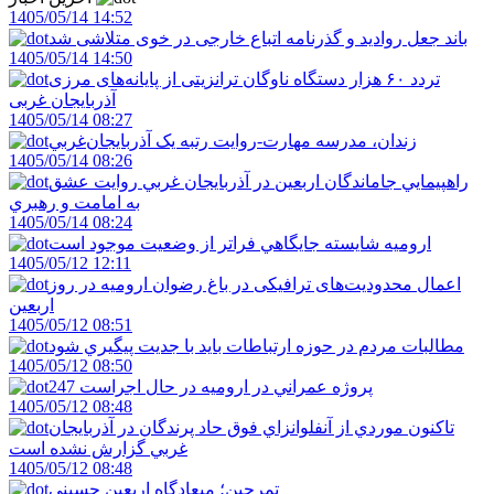
1405/05/14 14:52
باند جعل روادید و گذرنامه اتباع خارجی در خوی متلاشی شد
1405/05/14 14:50
تردد ۶۰ هزار دستگاه ناوگان ترانزیتی از پایانه‌های مرزی
آذربایجان ‌غربی
1405/05/14 08:27
زندان، مدرسه مهارت-روايت رتبه يک آذربايجان‌غربي
1405/05/14 08:26
راهپيمايي جاماندگان اربعين در آذربايجان غربي روايت عشق
به امامت و رهبري
1405/05/14 08:24
اروميه شايسته جايگاهي فراتر از وضعيت موجود است
1405/05/12 12:11
اعمال محدودیت‌های ترافیکی در باغ رضوان ارومیه در روز
اربعین
1405/05/12 08:51
مطالبات مردم در حوزه ارتباطات بايد با جديت پيگيري شود
1405/05/12 08:50
247 پروژه عمراني در اروميه در حال اجراست
1405/05/12 08:48
تاکنون موردي از آنفلوانزاي فوق حاد پرندگان در آذربايجان
غربي گزارش نشده است
1405/05/12 08:48
تمرچين؛ ميعادگاه اربعين حسيني