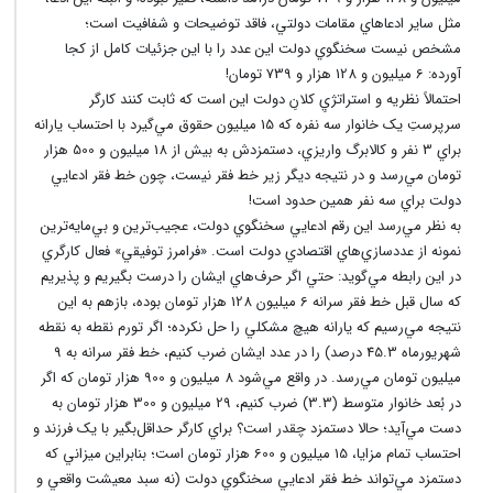
مثل ساير ادعاهاي مقامات دولتي، فاقد توضيحات و شفافيت است؛
مشخص نيست سخنگوي دولت اين عدد را با اين جزئيات کامل از کجا
آورده: 6 ميليون و 128 هزار و 739 تومان!
احتمالاً نظريه و استراتژيِ کلانِ دولت اين است که ثابت کنند کارگر
سرپرستِ يک خانوار سه نفره که 15 ميليون حقوق مي‌گيرد با احتساب يارانه
براي 3 نفر و کالابرگ واريزي، دستمزدش به بيش از 18 ميليون و 500 هزار
تومان مي‌رسد و در نتيجه ديگر زير خط فقر نيست، چون خط فقر ادعايي
دولت براي سه نفر همين حدود است!
به نظر مي‌رسد اين رقم ادعايي سخنگوي دولت، عجيب‌ترين و بي‌مايه‌ترين
نمونه از عددسازي‌هاي اقتصادي دولت است. «فرامرز توفيقي» فعال کارگري
در اين رابطه مي‌گويد: حتي اگر حرف‌هاي ايشان را درست بگيريم و پذيريم
که سال قبل خط فقر سرانه 6 ميليون 128 هزار تومان بوده، بازهم به اين
نتيجه مي‌رسيم که يارانه هيچ مشکلي را حل نکرده؛ اگر تورم نقطه به نقطه
شهريورماه 45.3 درصد) را در عدد ايشان ضرب کنيم، خط فقر سرانه به 9
ميليون تومان مي‌رسد. در واقع مي‌شود 8 ميليون و 900 هزار تومان که اگر
در بُعد خانوار متوسط (3.3) ضرب کنيم، 29 ميليون و 300 هزار تومان به
دست مي‌آيد؛ حالا دستمزد چقدر است؟ براي کارگر حداقل‌بگير با يک فرزند و
احتساب تمام مزايا، 15 ميليون و 600 هزار تومان است؛ بنابراين ميزاني که
دستمزد مي‌تواند خط فقر ادعايي سخنگوي دولت (نه سبد معيشت واقعي و