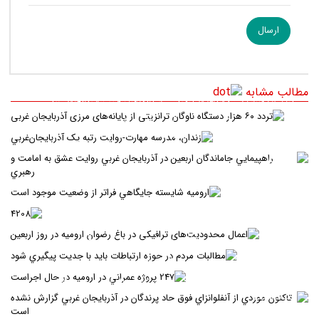
مطالب مشابه
تردد ۶۰ هزار دستگاه ناوگان ترانزیتی از پایانه‌های مرزی آذربایجان ‌غربی
زندان، مدرسه مهارت-روايت رتبه يک آذربايجان‌غربي
راهپيمايي جاماندگان اربعين در آذربايجان غربي روايت عشق به امامت و
رهبري
اروميه شايسته جايگاهي فراتر از وضعيت موجود است
4208
اعمال محدودیت‌های ترافیکی در باغ رضوان ارومیه در روز اربعین
مطالبات مردم در حوزه ارتباطات بايد با جديت پيگيري شود
247 پروژه عمراني در اروميه در حال اجراست
تاکنون موردي از آنفلوانزاي فوق حاد پرندگان در آذربايجان غربي گزارش
نشده است