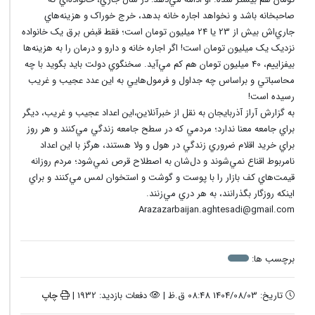
صاحبخانه باشد و نخواهد اجاره خانه بدهد، خرج خوراک و هزينه‌هاي
جاري‌اش بيش از 23 يا 24 ميليون تومان است؛ فقط قبض برق يک خانواده
نزديک يک ميليون تومان است! اگر اجاره خانه و دارو و درمان را به هزينه‌ها
بيفزاييم، 40 ميليون تومان هم کم مي‌آيد. سخنگوي دولت بايد بگويد با چه
محاسباتي و براساس چه جداول و فرمول‌هايي به اين عدد عجيب و غريب
رسيده است!
به گزارش آراز آذربايجان به نقل از خبرآنلاين،اين اعداد عجيب و غريب، ديگر
براي جامعه معنا ندارد؛ مردمي که در سطح جامعه زندگي مي‌کنند و هر روز
براي خريد اقلام ضروري زندگي در هول و ولا هستند، هرگز با اين اعداد
نامربوط اقناع نمي‌شوند و دل‌شان به اصطلاح قرص نمي‌شود؛ مردم روزانه
قيمت‌هاي کف بازار را با پوست و گوشت و استخوان لمس مي‌کنند و براي
اينکه روزگار بگذرانند، به هر دري مي‌زنند.
Arazazarbaijan.aghtesadi@gmail.com
برچسب ها:
تاریخ: 1404/08/03 08:48 ق.ظ |
دفعات بازدید: 1932 |
چاپ