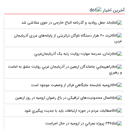
آخرین اخبار
باند جعل روادید و گذرنامه اتباع خارجی در خوی متلاشی شد
تردد ۶۰ هزار دستگاه ناوگان ترانزیتی از پایانه‌های مرزی آذربایجان
‌غربی
زندان، مدرسه مهارت-روايت رتبه يک آذربايجان‌غربي
راهپيمايي جاماندگان اربعين در آذربايجان غربي روايت عشق به امامت
و رهبري
اروميه شايسته جايگاهي فراتر از وضعيت موجود است
اعمال محدودیت‌های ترافیکی در باغ رضوان ارومیه در روز اربعین
مطالبات مردم در حوزه ارتباطات بايد با جديت پيگيري شود
247 پروژه عمراني در اروميه در حال اجراست