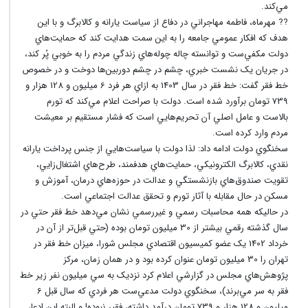
مي‌کند.
?? مهرماه، فاطمه مهاجراني در دفاع از سياست يارانه و کالابرگ و با اين
هدف که افکار عمومي جامعه را به اين سمت هدايت کند که حمايت‌هاي
دولت مکفي‌ست و توانسته چاله چوله‌هاي زندگي مردم را به خوبي پُر کند،
در جريان يک نشست خبري، چشم در چشم دوربين‌ها دوخت و در خصوص
خط فقر گفت: خط فقر در سال 1403 به ازاي هر فرد 6 ميليون و 128 هزار و
739 تومان برآورد شده است. دولت با صراحت اعلام مي‌کند که تورم
بالاست و عامل اصلي آن تحريم‌هايي است که فشار مستقيم بر معيشت
مردم وارد کرده است.
سخنگوي دولت ادامه داد: لذا دولت با سياست‌هايي از جنس پرداخت يارانه
نقدي، کالابرگ الکترونيکي، حمايت‌هاي هدفمند، طرح‌هاي اشتغال‌زايي،
تقويت صندوق‌هاي بازنشستگي و عدالت در حوزه‌هاي درمان، آموزش و
مسکن در حال مقابله با آثار تورم و تحقق عدالت اجتماعي است.
در حاليکه همه محاسبات رسمي و غيررسمي نشان مي‌دهد خط فقر حتي در
سال گذشته رقمي بيشتر از 30 ميليون تومان بوده (حتي قبل‌تر از آن در
خرداد 1402 يک عضو کميسيون اقتصادي مجلس شورا، ميزان خط فقر در
تهران را 30 ميليون تومان عنوان کرده بود و در همان زمان، مرکز
پژوهش‌هاي مجلس در گزارشي اعلام کرد نزديک به سي ميليون نفر زير خط
فقر به سر مي‌برند)، سخنگوي دولت مدعي‌ست هر فردي که سال قبل 6
ميليون و 128 هزار و 739 تومان درآمد داشته، فقير نبوده! و البته اين ادعا،