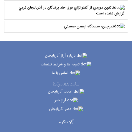
تاکنون موردي از آنفلوانزاي فوق حاد پرندگان در آذربايجان غربي
گزارش نشده است
تمرچين؛ ميعادگاه اربعين حسيني
درباره آراز آذربایجان
تعرفه ها و شرایط تبلیغات
تماس با ما
سایت های مرتبط
امانت آذربایجان
آراز خبر
عصر آذربایجان
تلگرام