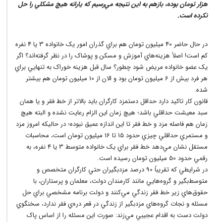
هزار تومان بوده، بازهم به اين نتيجه مي‌رسيم که يارانه هيچ مشکلي را حل
نکرده است.
در حال حاضر 40 ميليون تومان هم براي گذران امور يک خانواده 3 يا 4 نفره
کم است! اصلاً هزينه‌هاي آموزش و مسکن و پوشاک را در نظر گرفته‌اند؟ اگر
يک عضو خانواده مريض شود چطور؟ سال قبل هزينه خوراک به تنهايي براي
هر فرد بيش از 6 ميليون تومان بود و الان از 10 ميليون تومان هم بيشتر
شده.
قانون کار تاکيد دارد حداقل دستمزد کارگران بايد بالاتر از خط فقر و يا همان
سبد معيشت حداقلي باشد؛ هيچ زمان اين الزام رعايت نشده و البته هيچ
زمان هم فاصله مزد و خط فقر تا اين اندازه عميق نبوده؛ در حاليکه امروز مزد
و مستمري حداقلي چيزي حدود 15 تا 16 ميليون تومان است، محاسبات
مستقل نشان مي‌دهد خط فقر براي يک خانواده متوسط 3 يا 4 نفره، به
رقمي حدود 50 ميليون تومان رسيده است.
در شرايطي که تقريباً 90 درصد مزدبگيران حتي کارگران متخصص و
متوسط‌بگير و گروه‌هايي مانند کارمندان دولت، معلمان و پرستاران، با
حقوق‌هاي زير خط فقر زندگي مي‌کنند و دولت برنامه مشخصي براي حل
مسئله و نجات گروه‌هاي مزدبگير از زندگي در قعر دره‌ي فقر ندارد، سخنگوي
دولت دست به اقدام عجيبي مي‌زند: صورت اين مسئله را از اساس پاک