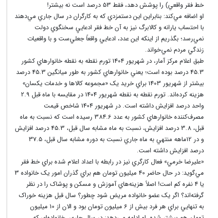
خط فقر واقعي) را پوشش دهد، فقط 53 درصد است نه بيشتر!
او اضافه مي‌کند: بنابراين اين دستمزدي که به کارگران در سال جاري مي‌دهند
با احتساب يارانه و کالابرگ نيز به آن خط فقر ادعاييِ سخنگوي دولت
نمي‌رسد؛ بگذريم از اينکه اين عدد، ادعايي واقعاً جعلي‌ست و با واقعيات
زندگي مردم نمي‌خواند.
طبق اعلام مرکز آمار، در شهريور 1404 تورم نقطه به نقطه خانوارهاي کشور
45.3 درصد بوده است؛ يعني خانوارهاي کشور به‌ طور ميانگين 45.3 درصد
بيشتر از شهريور 1403 براي خريد يک «مجموعه کالاها و خدمات يکسان»
هزينه کرده‌اند. تورم نقطه به نقطه شهريور 1404 در مقايسه با ماه قبل 2.9
واحد درصد افزايش داشته است.‌ در شهريور 1404 شاخص قيمت
مصرف‌کننده خانوارهاي کشور به عدد 384.6 رسيده است که نسبت به ماه
قبل، 3.8 درصد افزايش، نسبت به ماه مشابه سال قبل، 45.3 درصد افزايش
و در 12‌ماهه منتهي به ماه جاري نسبت به دوره مشابه سال قبل، 37.5
درصد افزايش داشته است.
«عليرضا خرمي» فعال کارگري نيز در رابطه با اعداد اعلام شده براي خط فقر
مي‌گويد: در حال حاضر 40 ميليون تومان هم براي گذران امور يک خانواده 3
يا 4 نفره کم است! اصلاً هزينه‌هاي آموزش و مسکن و پوشاک را در نظر
گرفته‌اند؟ اگر يک عضو خانواده مريض شود چطور؟ سال قبل هزينه خوراک
به تنهايي براي هر فرد بيش از 6 ميليون تومان بود و الان از 10 ميليون
تومان هم بيشتر شده. او ادامه مي‌دهد: در سال جاري، خانواده‌اي که