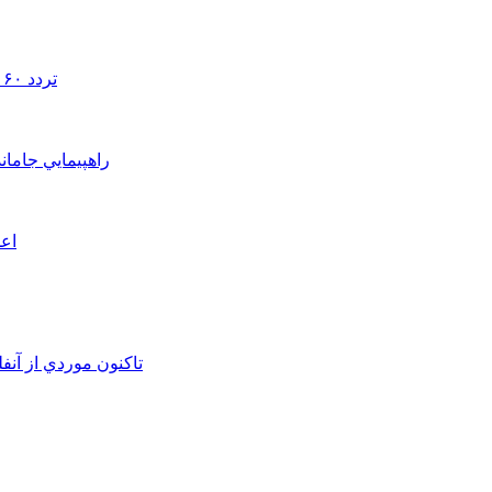
تردد ۶۰ هزار دستگاه ناوگان ترانزیتی از پایانه‌های مرزی آذربایجان ‌غربی
راهپيمايي جامان
اعم
تاکنون موردي از آنف