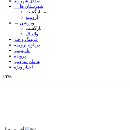
صدای شهروند
→ شهرستان ها
بازگشت ←
ارومیه
→ ورزشی
بازگشت ←
والیبال
فرهنگ و هنر
دریاچه ارومیه
آنادیلیمیز
پرونده
به قلم سردبیر
اخبار ویژه
3976
آخرین اخبار