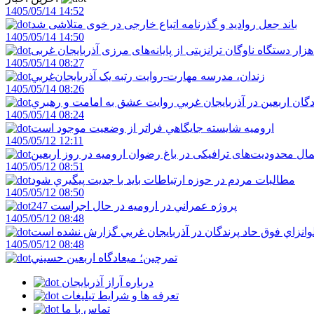
1405/05/14 14:52
باند جعل روادید و گذرنامه اتباع خارجی در خوی متلاشی شد
1405/05/14 14:50
1405/05/14 08:27
زندان، مدرسه مهارت-روايت رتبه يک آذربايجان‌غربي
1405/05/14 08:26
دگان اربعين در آذربايجان غربي روايت عشق به امامت و رهبري
1405/05/14 08:24
اروميه شايسته جايگاهي فراتر از وضعيت موجود است
1405/05/12 12:11
ال محدودیت‌های ترافیکی در باغ رضوان ارومیه در روز اربعین
1405/05/12 08:51
مطالبات مردم در حوزه ارتباطات بايد با جديت پيگيري شود
1405/05/12 08:50
247 پروژه عمراني در اروميه در حال اجراست
1405/05/12 08:48
لوانزاي فوق حاد پرندگان در آذربايجان غربي گزارش نشده است
1405/05/12 08:48
تمرچين؛ ميعادگاه اربعين حسيني
درباره آراز آذربایجان
تعرفه ها و شرایط تبلیغات
تماس با ما