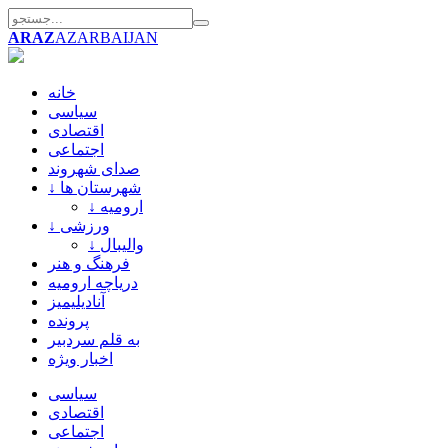
ARAZ
AZARBAIJAN
خانه
سیاسی
اقتصادی
اجتماعی
صدای شهروند
↓ شهرستان ها
↓ ارومیه
↓ ورزشی
↓ والیبال
فرهنگ و هنر
دریاچه ارومیه
آنادیلیمیز
پرونده
به قلم سردبیر
اخبار ویژه
سیاسی
اقتصادی
اجتماعی