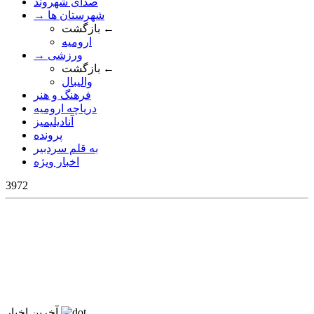
صدای شهروند
→ شهرستان ها
بازگشت ←
ارومیه
→ ورزشی
بازگشت ←
والیبال
فرهنگ و هنر
دریاچه ارومیه
آنادیلیمیز
پرونده
به قلم سردبیر
اخبار ویژه
3972
آخرین اخبار