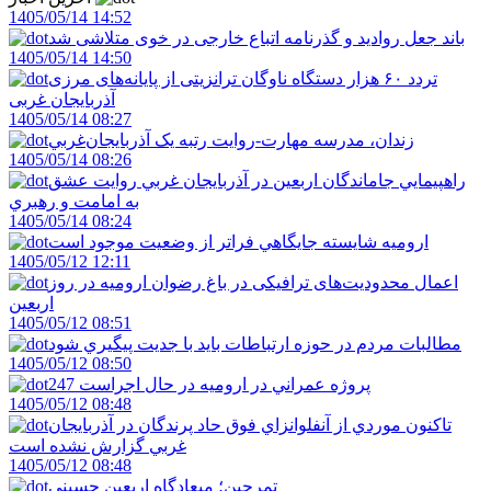
1405/05/14 14:52
باند جعل روادید و گذرنامه اتباع خارجی در خوی متلاشی شد
1405/05/14 14:50
تردد ۶۰ هزار دستگاه ناوگان ترانزیتی از پایانه‌های مرزی
آذربایجان ‌غربی
1405/05/14 08:27
زندان، مدرسه مهارت-روايت رتبه يک آذربايجان‌غربي
1405/05/14 08:26
راهپيمايي جاماندگان اربعين در آذربايجان غربي روايت عشق
به امامت و رهبري
1405/05/14 08:24
اروميه شايسته جايگاهي فراتر از وضعيت موجود است
1405/05/12 12:11
اعمال محدودیت‌های ترافیکی در باغ رضوان ارومیه در روز
اربعین
1405/05/12 08:51
مطالبات مردم در حوزه ارتباطات بايد با جديت پيگيري شود
1405/05/12 08:50
247 پروژه عمراني در اروميه در حال اجراست
1405/05/12 08:48
تاکنون موردي از آنفلوانزاي فوق حاد پرندگان در آذربايجان
غربي گزارش نشده است
1405/05/12 08:48
تمرچين؛ ميعادگاه اربعين حسيني