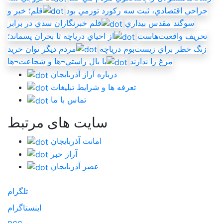
جراحي اقتصادي، ثبت سه رکورد تورمي بود
قلم؛ خبر و
سوگند مقدس بيداري
قلم خبرنگاران سدي در برابر
تحريف واقعيت‌هاست
از احياي درياچه تا بحران پسماند؛
زنگ خطر براي زيست‌بوم درياچه
مردم ديگر توان خريد
مرغ را ندارند
با بال راستي¬ها و شجاعت¬ها
درباره آراز آذربایجان
تعرفه ها و شرایط تبلیغات
تماس با ما
سایت های مرتبط
امانت آذربایجان
آراز خبر
عصر آذربایجان
تلگرام
اینستاگرام