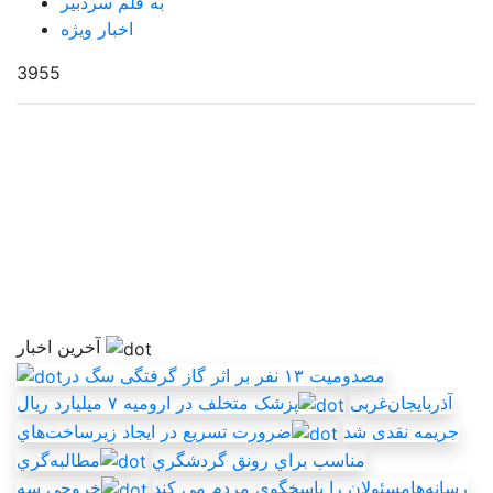
به قلم سردبیر
اخبار ویژه
3955
آخرین اخبار
مصدومیت ۱۳ نفر بر اثر گاز گرفتگی سگ در
آذربایجان‌غربی
پزشک متخلف در ارومیه ۷ میلیارد ریال
جریمه نقدی شد
ضرورت تسريع در ايجاد زيرساخت‌هاي
مناسب براي رونق گردشگري
مطالبه‌گري
رسانه‌هامسئولان را پاسخگوي مردم مي کند
خروجي سه