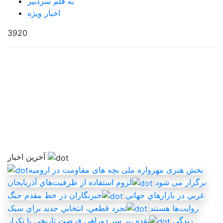
به قلم سردبیر
اخبار ویژه
3920
آخرین اخبار
بخش هنری مهرواره ملی بچه های مقاومت در ارومیه
برگزار می شود
لزوم استفاده از ظرفيت‌هاي آذربايجان
غربي در بازارهاي جهاني
خبرنگاران در خط مقدم جنگ
روايت‌ها هستند
تجرد قطعي، انتخابي جديد براي سبک
زندگي
نقده ،بر سر دوراهي فرصت تاريخي يا تکرار