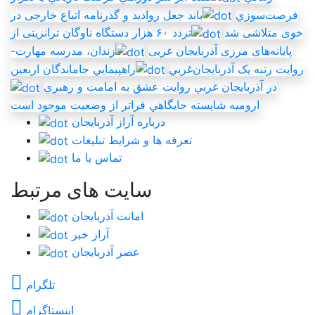
فرصت‌سوزي
باند جعل روادید و گذرنامه اتباع خارجی در
خوی متلاشی شد
تردد ۶۰ هزار دستگاه ناوگان ترانزیتی از
پایانه‌های مرزی آذربایجان ‌غربی
زندان، مدرسه مهارت-
روايت رتبه يک آذربايجان‌غربي
راهپيمايي جاماندگان اربعين
در آذربايجان غربي روايت عشق به امامت و رهبري
اروميه شايسته جايگاهي فراتر از وضعيت موجود است
درباره آراز آذربایجان
تعرفه ها و شرایط تبلیغات
تماس با ما
سایت های مرتبط
امانت آذربایجان
آراز خبر
عصر آذربایجان
تلگرام
اینستاگرام