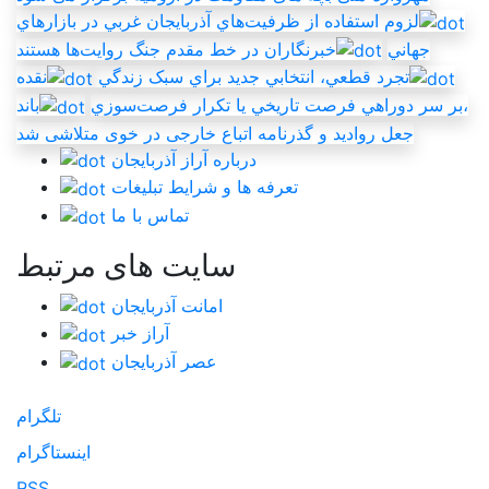
لزوم استفاده از ظرفيت‌هاي آذربايجان غربي در بازارهاي
جهاني
خبرنگاران در خط مقدم جنگ روايت‌ها هستند
تجرد قطعي، انتخابي جديد براي سبک زندگي
نقده
،بر سر دوراهي فرصت تاريخي يا تکرار فرصت‌سوزي
باند
جعل روادید و گذرنامه اتباع خارجی در خوی متلاشی شد
درباره آراز آذربایجان
تعرفه ها و شرایط تبلیغات
تماس با ما
سایت های مرتبط
امانت آذربایجان
آراز خبر
عصر آذربایجان
تلگرام
اینستاگرام
RSS