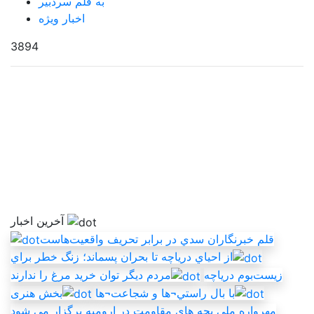
به قلم سردبیر
اخبار ویژه
3894
آخرین اخبار
قلم خبرنگاران سدي در برابر تحريف واقعيت‌هاست
از احياي درياچه تا بحران پسماند؛ زنگ خطر براي
زيست‌بوم درياچه
مردم ديگر توان خريد مرغ را ندارند
با بال راستي¬ها و شجاعت¬ها
بخش هنری
مهرواره ملی بچه های مقاومت در ارومیه برگزار می شود