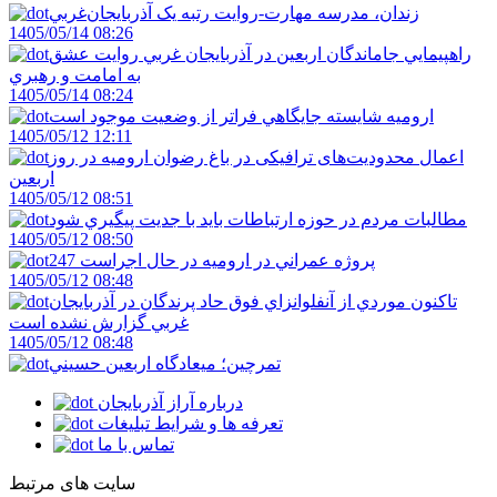
زندان، مدرسه مهارت-روايت رتبه يک آذربايجان‌غربي
1405/05/14 08:26
راهپيمايي جاماندگان اربعين در آذربايجان غربي روايت عشق
به امامت و رهبري
1405/05/14 08:24
اروميه شايسته جايگاهي فراتر از وضعيت موجود است
1405/05/12 12:11
اعمال محدودیت‌های ترافیکی در باغ رضوان ارومیه در روز
اربعین
1405/05/12 08:51
مطالبات مردم در حوزه ارتباطات بايد با جديت پيگيري شود
1405/05/12 08:50
247 پروژه عمراني در اروميه در حال اجراست
1405/05/12 08:48
تاکنون موردي از آنفلوانزاي فوق حاد پرندگان در آذربايجان
غربي گزارش نشده است
1405/05/12 08:48
تمرچين؛ ميعادگاه اربعين حسيني
درباره آراز آذربایجان
تعرفه ها و شرایط تبلیغات
تماس با ما
سایت های مرتبط