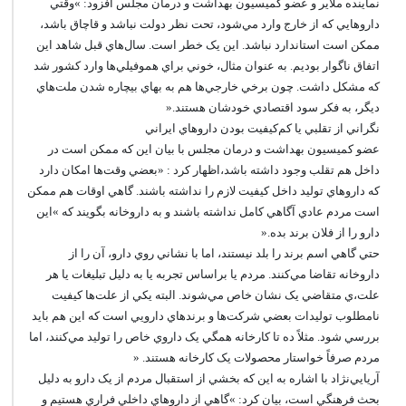
نماينده ملاير و عضو کميسيون بهداشت و درمان مجلس افزود: »وقتي
داروهايي که از خارج وارد مي‌شود، تحت نظر دولت نباشد و قاچاق باشد،
ممکن است استاندارد نباشد. اين يک خطر است. سال‌هاي قبل شاهد اين
اتفاق ناگوار بوديم. به عنوان مثال، خوني براي هموفيلي‌ها وارد کشور شد
که مشکل داشت. چون برخي خارجي‌ها هم به بهاي بيچاره شدن ملت‌هاي
ديگر، به فکر سود اقتصادي خودشان هستند.«
نگراني از تقلبي يا کم‌کيفيت بودن داروهاي ايراني
عضو کميسيون بهداشت و درمان مجلس با بيان اين که ممکن است در
داخل هم تقلب وجود داشته باشد،اظهار کرد : «بعضي وقت‌ها امکان دارد
که داروهاي توليد داخل کيفيت لازم را نداشته باشند. گاهي اوقات هم ممکن
است مردم عادي آگاهي کامل نداشته باشند و به داروخانه بگويند که »اين
دارو را از فلان برند بده.«
حتي گاهي اسم برند را بلد نيستند، اما با نشاني روي دارو، آن را از
داروخانه تقاضا مي‌کنند. مردم يا براساس تجربه يا به دليل تبليغات يا هر
علت،ي متقاضي يک نشان خاص مي‌شوند. البته يکي از علت‌ها کيفيت
نامطلوب توليدات بعضي شرکت‌ها و برندهاي دارويي است که اين هم بايد
بررسي شود. مثلاً ده تا کارخانه همگي يک داروي خاص را توليد مي‌کنند، اما
مردم صرفاً خواستار محصولات يک کارخانه هستند. «
آريايي‌نژاد با اشاره به اين که بخشي از استقبال مردم از يک دارو به دليل
بحث فرهنگي است، بيان کرد: »گاهي از داروهاي داخلي فراري هستيم و