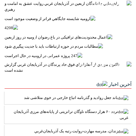
به امامت و رهبري
اروميه شايسته جايگاهي فراتر از وضعيت موجود است
4208
اعمال محدودیت‌های ترافیکی در باغ رضوان ارومیه در روز
اربعین
مطالبات مردم در حوزه ارتباطات بايد با جديت پيگيري شود
247 پروژه عمراني در اروميه در حال اجراست
تاکنون موردي از آنفلوانزاي فوق حاد پرندگان در آذربايجان
غربي گزارش نشده است
آخرین اخبار
باند جعل روادید و گذرنامه اتباع خارجی در خوی متلاشی شد
تردد ۶۰ هزار دستگاه ناوگان ترانزیتی از پایانه‌های مرزی آذربایجان
‌غربی
زندان، مدرسه مهارت-روايت رتبه يک آذربايجان‌غربي