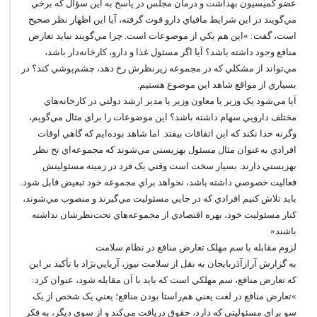
عضو کميسيون بهداشت و درمان مجلس در پاسخ به اين سؤال که برخي
مي‌گويند در اين شرايط مافياي دارو قوت گرفته، آيا اين اظهار نظر صحيح
است، گفت: »اين هم يکي از موضوعات است. چرا مي‌گويند نبايد تعارض
منافع وجود داشته باشد؟ آيا اگر مسئول غذا و دارو، کارخانه‌دار باشد،
مي‌تواند از مشکلي که در مجموعه زيرنظرش رخ دهد، چشم‌پوشي کند؟ در
بسياري از مواقع شاهد اين موضوع هستيم.
آيا مي‌شود يک وزير يا معاون وزير يا مدير ارشد دولتي در کارخانه‌هاي
مختلف دارويي سهام داشته باشد؟ اين موضوعات را براي مثال مي‌گويم،
وگرنه خدا نکند که اين اتفاقات بيفتد. اما شاهد بوده‌ايم که گاهي اوقات
افرادي به‌عنوان مثال مسئول بهزيستي مي‌شوند که مجموعه‌اي تح نظر
بهزيستي دارند. بسيار سخت است وقتي يک فرد در زمينه مسئوليتش
فعاليت خصوصي داشته باشد، نخواهد براي مجموعه خود تبعيض قابل شود.
بايد تلاش کنيم افرادي که در جايي مسئوليت مي‌گيرند و منصوب مي‌شوند،
کنار مسئوليت خود، بهره اقتصادي از مجموعه‌هاي تحت‌نظرشان نداشته
باشند«
لزوم مقابله با سم مهلک تعارض منافع در نظام سلامت
به گزارش آرازآذربايجان به نقل از سلامت نيوز، آريايي‌نژاد با تأکيد بر اين
که تعارض منافع، سم مهلکي است که بايد با آن مقابله شود، عنوان کرد:
»تعارض منافع در لغت يعني هم‌راستا بودن منافع؛ يعني يک شخص از يک
سو براي مسئوليتي که دارد، حقوق دريافت مي‌کند و از سوي ديگر، به فکر