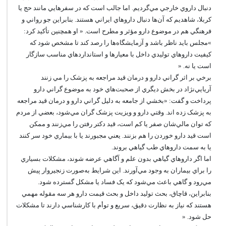
دنبال داروي خارجي مي‌گرديم. اما جالب است که در سفرهايي مانند حج يا
کربلا، شاهديم که آن‌ها دنبال داروهاي ايراني هستند. بنابراين جو رواني و
فرهنگي هم در موضوع دارو مؤثر و مطرح است. « او همچنين تأکيد کرد:
»مجلس بايد ناظر باشد و آزمايشگاه‌ها را رصد کند تا مشخص شود که
کيفيت داروهاي توليدي داخل با معيارها و استانداردهاي مناسب سازگار
است يا نه. «
برخي بر اثر گراني دارو و درمان قيد مراجعه به پزشک را مي زنند
آريايي‌نژاد در بخش ديگري از صحبت‌هاي خود به موضوع گراني دارو
پرداخت و گفت: «بخشي از جامعه به دليل گراني دارو و درمان قيد مراجعه
به پزشک زده اند. وقتي دارو و ويزيت پزشک گران مي‌شود، بعضي از مردم
که توان مالي‌شان صفر يا کم است، قيد دکتر رفتن را مي‌زنند و ممکن
است قيد دارو خوردن را هم بزنند. يعني مجبورند يا با بيماري خود سر کنند
يا به سمت داروهاي طب گياهي بروند.
اما اگر داروهاي گياهي بدون علم و آگاهي عرضه شوند، مشکلات بسياري
را براي بيماران به وجود مي‌آورند. اين شرايط به‌صورت زنجيروار پيش
مي‌رود و گاهي باعث مي‌شود که يک فساد يا مشکل گسترده شود.
بنابراين، قاچاق، بحث توليد داخل و بحث قيمت دارو هر سه مقوله مهمي
هستند که نياز به نظارت دقيق، سريع و توأم با کارشناسي دارند تا مشکلات
حل شود. «