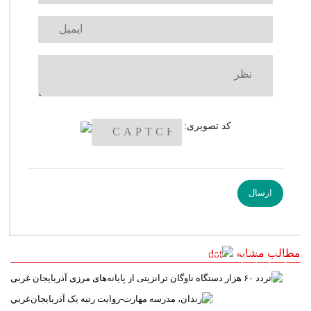
کد تصویری:
تردد ۶۰ هزار دستگاه ناوگان ترانزیتی از پایانه‌های مرزی
مطالب مشابه
آذربایجان ‌غربی
زندان، مدرسه مهارت-روايت رتبه يک آذربايجان‌غربي
راهپيمايي جاماندگان اربعين در آذربايجان غربي روايت عشق