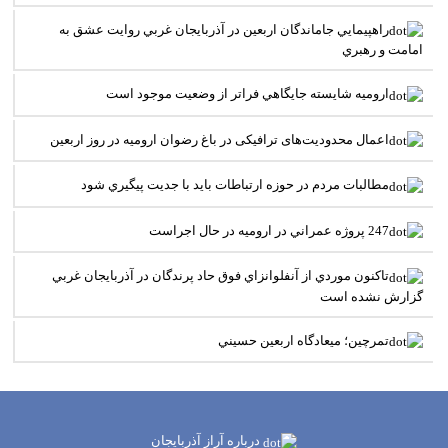
راهپيمايي جاماندگان اربعين در آذربايجان غربي روايت عشق به
امامت و رهبري
اروميه شايسته جايگاهي فراتر از وضعيت موجود است
اعمال محدودیت‌های ترافیکی در باغ رضوان ارومیه در روز اربعین
مطالبات مردم در حوزه ارتباطات بايد با جديت پيگيري شود
247 پروژه عمراني در اروميه در حال اجراست
تاکنون موردي از آنفلوانزاي فوق حاد پرندگان در آذربايجان غربي
گزارش نشده است
تمرچين؛ ميعادگاه اربعين حسيني
درباره آراز آذربایجان