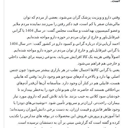
است.
وقتي دارو و ويزيت پزشک گران مي‌شود، بعضي از مردم که توان
مالي‌شان صفر يا کم است، قيد دکتر رفتن را مي‌زنند.نماينده مردم ملاير
وعضو کميسيون بهداشت و سلامت مجلس گفت: در سال 1404 با گراني
غيرقابل‌باور و خارج از توان مردم در حوزه دارو مواجه شده‌ايم.
احمد آريايي‌نژاد درباره گراني و کمبود دارو در کشور گفت: »در سال 1404
با گراني غيرقابل‌باور و خارج از توان مردم در حوزه دارو مواجه شده‌ايم.
اصولاً وقتي هزينه يک کالا افزايش مي‌يابد، به‌نوعي زمينه براي تقلب داخلي
و خارجي هم فراهم مي‌شود.
يعني با گراني کالاها احتمال تقلب در هر بازاري بيشتر مي‌شود؛ چون جنس
اصلي بها دارد و بالاخره آدم‌هاي سودجو هم وجود دارند؛ وقتي که هابيلي
هست، قابيلي هم در کنار آن وجود دارد. متأسفانه آن‌ها آن‌قدر آدم‌هاي
بي‌اخلاقي هستند که حاضرند جان هم‌نوعان خود را به‌خطر بيندازند تا
خودشان سود کلاني به جيب بزنند. ما بايد تلاش کنيم که داروي مورد نياز
بيماران، راحت‌تر، ارزان‌تر و سريع‌تر تأمين شود. »نوشيدني‌هاي دودزا با
وجود ظاهر فانتزي و قيمت ارزان، به دست برخي دانش‌آموزان رسيده‌اند؛
اما آموزش و پرورش، فروش اين محصولات در بوفه هاي مدارس را تکذيب
کرده و گفته است که گزارشي مبني بر آن به دستشان نرسيده است.