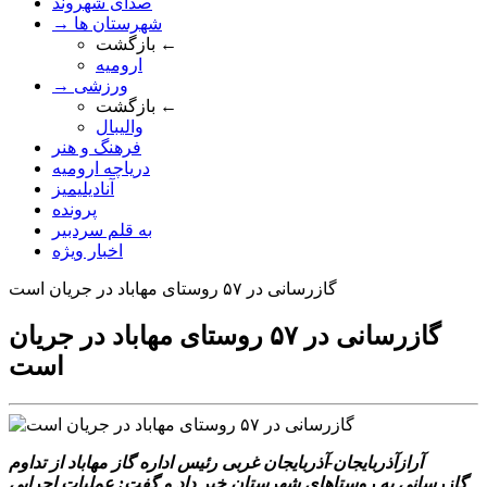
صدای شهروند
→ شهرستان ها
بازگشت ←
ارومیه
→ ورزشی
بازگشت ←
والیبال
فرهنگ و هنر
دریاچه ارومیه
آنادیلیمیز
پرونده
به قلم سردبیر
اخبار ویژه
گازرسانی در ۵۷ روستای مهاباد در جریان است
گازرسانی در ۵۷ روستای مهاباد در جریان
است
آرازآذربایجان-آذربایجان غربی رئیس اداره گاز مهاباد از تداوم
گازرسانی به روستاهای شهرستان خبر داد و گفت: عملیات اجرایی