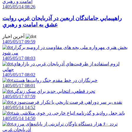
1405/05/14 08:26
راهپيمايي جاماندگان اربعين در آذربايجان غربي روايت
عشق به امامت و رهبري
آخرین اخبار
1405/05/17 09:59
بخش هنری مهرواره ملی بچه های مقاومت در ارومیه برگزار
می شود
1405/05/17 08:03
لزوم استفاده از ظرفيت‌هاي آذربايجان غربي در بازارهاي
جهاني
1405/05/17 08:02
خبرنگاران در خط مقدم جنگ روايت‌ها هستند
1405/05/17 08:01
تجرد قطعي، انتخابي جديد براي سبک زندگي
1405/05/17 07:59
نقده ،بر سر دوراهي فرصت تاريخي يا تکرار فرصت‌سوزي
1405/05/14 14:52
باند جعل روادید و گذرنامه اتباع خارجی در خوی متلاشی شد
1405/05/14 14:50
تردد ۶۰ هزار دستگاه ناوگان ترانزیتی از پایانه‌های مرزی
آذربایجان ‌غربی