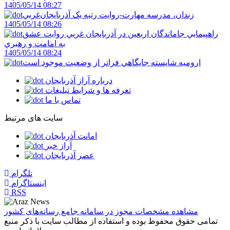
1405/05/14 08:27
زندان، مدرسه مهارت-روايت رتبه يک آذربايجان‌غربي
1405/05/14 08:26
راهپيمايي جاماندگان اربعين در آذربايجان غربي روايت عشق
به امامت و رهبري
1405/05/14 08:24
اروميه شايسته جايگاهي فراتر از وضعيت موجود است
درباره آراز آذربایجان
تعرفه ها و شرایط تبلیغات
تماس با ما
سایت های مرتبط
امانت آذربایجان
آراز خبر
عصر آذربایجان
تلگرام
اینستاگرام
RSS
مشاهده مشخصات مجوز در سامانه جامع رسانه‌های کشور
تمامی حقوق محفوظ بوده و استفاده از مطالب سایت با ذکر منبع