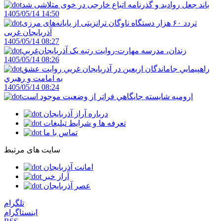
باند جعل روادید و گذرنامه اتباع خارجی در خوی متلاشی شد
1405/05/14 14:50
تردد ۶۰ هزار دستگاه ناوگان ترانزیتی از پایانه‌های مرزی
آذربایجان ‌غربی
1405/05/14 08:27
زندان، مدرسه مهارت-روايت رتبه يک آذربايجان‌غربي
1405/05/14 08:26
راهپيمايي جاماندگان اربعين در آذربايجان غربي روايت عشق
به امامت و رهبري
1405/05/14 08:24
اروميه شايسته جايگاهي فراتر از وضعيت موجود است
درباره آراز آذربایجان
تعرفه ها و شرایط تبلیغات
تماس با ما
سایت های مرتبط
امانت آذربایجان
آراز خبر
عصر آذربایجان
تلگرام
اینستاگرام