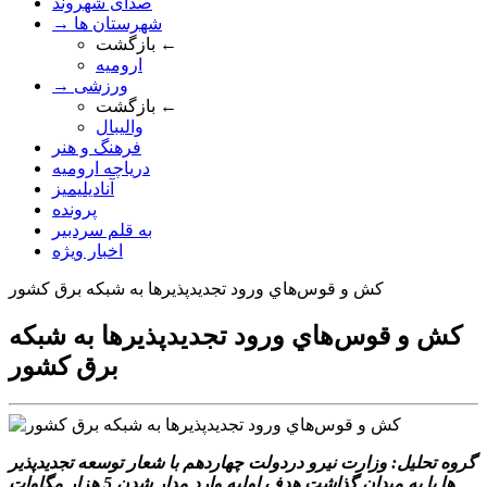
صدای شهروند
→ شهرستان ها
بازگشت ←
ارومیه
→ ورزشی
بازگشت ←
والیبال
فرهنگ و هنر
دریاچه ارومیه
آنادیلیمیز
پرونده
به قلم سردبیر
اخبار ویژه
کش و قوس‌هاي ورود تجديدپذيرها به شبکه برق کشور
کش و قوس‌هاي ورود تجديدپذيرها به شبکه
برق کشور
گروه تحليل: وزارت نيرو دردولت چهاردهم با شعار توسعه تجديدپذير
ها پا به ميدان گذاشت هدف اوليه وارد مدار شدن 5 هزار مگاوات