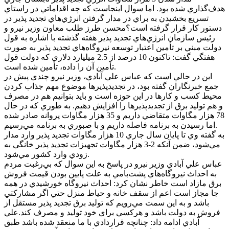
هدف‌گذاري شده بود. اما سوال اينجاست که چه اقداماتي در راستاي
تسريع بخشيدن به براي در مدار گرفتن انرژي‌هاي تجديد پذير در
دستور کار قرار گرفته است؟محسن طرز طلب معاون وزير نيرو و
رئيس سازمان انرژي‌هاي تجديد پذير هفته گذشته با اشاره به قول
دولت مبني بر تأمين اعتبار توسعه نيروگاه‌هاي تجديد پذير به صورت
هفتگي گفت: تاکنون 10 درصد از 2.5 ميليارد دلاري که دولت قول
تأمين آن را داده، تأمين شده است.
اين در حالي است که عباس علي آبادي، وزير نيرو چندي پيش در
جمع خبرنگاران گفته بود، در تجديدپذيرها موضوع مهم جذاب کردن
محيط کسب و کارها در اين حوزه است و بايد بتوانيم هم در مصرف
و هم توليد برق از تجديدپذيرها را افزايش دهيم. به طوري که در حال
78 هزار مگاوات متقاضي داريم و 35 هزار مگاوات پروانه صادر شده
اما رسيدن به برنامه فاصله داريم و با صبوري به برنامه مي‌رسيم.
به گفته وي تا پايان سال جاري 10 هزار مگاوات تجديد پذير وارد مدار
مي‌شود، ضمن آنکه 2-3 هزار مگاوات تجهيزات تجديد پذير خانگي به
زودي وارد کشور مي‌شود.
عباس علي آبادي وزير نيرو در پاسخ به اين سوال که بي‌رغبت مردم
به احداث نيروگاه‌هاي پشت‌بامي به علت پايين بودن قيمت فروش
برق مازاد است خاطر نشان کرد: احداث نيروگاه خورشيدي در همه
جا مجاز است اعم از سقف خانه و حياط منزل حتي اگر مشارکتي
باشد و به اين سمت مي‌رويم که توليد برق تجديد پذير مستقل از
فروش به دولت باشد و هرکسي براي خود توليد و مصرف کند.علي
آبادي ادامه داد: چنانچه قراردادي با ما منعقد شده باشد طبق