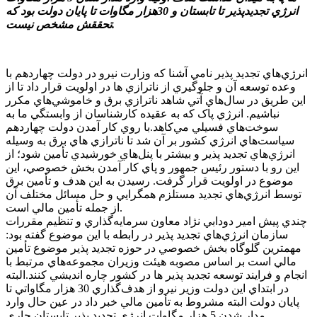
انرژي تجديدپذير تا تابستان و 30هزار مگاوات تا پايان دولت بود که
تحققش مشخص نيست.
انرژي‌هاي تجديد پذير نامي آشنا که وزارت نيرو در دولت چهاردهم با
وعده توسعه آن و جلوگيري از ناترازي ها در اولويت قرار داد تا از
اين طريق در سال‌هاي آتي شاهد ناترازي برق و خاموشي‌هاي مکرر
نباشيم. انرژي پاک که به عقيده کارشناسان از وابستگي ما به
سوخت‌هاي فسيلي مي‌کاهد.با روي کار آمدن دولت چهاردهم
سياست‌هاي انرژي کشور بر آن شد تا ناترازي هاي برق به وسيله
انرژي‌هاي تجديد پذير و بيشتر با پنل‌هاي خورشيدي تأمين شود؛ از
اين رو با دستور رئيس جمهور و پاي کار آمدن بخش خصوصي، اين
موضوع در اولويت قرار گرفت. رسيدن به اين هدف و تأمين برق
توسط انرژي‌هاي تجديد مستلزم همگرايي و حل مسائل مختلف آن
از جمله تأمين مالي است.
چندي پيش امير دودابي نژاد معاون سرمايه‌گذاري و تنظيم مقررات
سازمان انرژي‌هاي تجديد پذير در رابطه با اين موضوع گفته بود:
مهمترين گلوگاه بخش خصوصي در حوزه تجديد پذير موضوع تأمين
مالي است بر اساس مصوبه هيئت وزيران مجموعه‌هاي مرتبط با
انجام و فرايند توسعه تجديد پذير ها در کشور چاره انديشي کنند.البته
در ابتداي اين دولت وزير نيرو از هدف‌گذاري 30 هزار مگاواتي تا
پايان دولت البته مشروط به تأمين مالي خبر داد در عين حال وارد
مدار شدن 5 هزار مگاوات انرژي تجديد پذير تابستان جاري