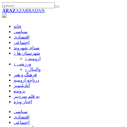
ARAZ
AZARBAIJAN
خانه
سیاسی
اقتصادی
اجتماعی
صدای شهروند
↓ شهرستان ها
↓ ارومیه
↓ ورزشی
↓ والیبال
فرهنگ و هنر
دریاچه ارومیه
آنادیلیمیز
پرونده
به قلم سردبیر
اخبار ویژه
سیاسی
اقتصادی
اجتماعی