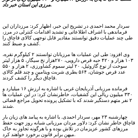
مرزی این استان خبر داد.
سردار محمد احمدی در تشریح این خبر، اظهار کرد: مرزداران این
فرماندهی با اشراف اطلاعاتی و تشدید اقدامات کنترلی در مرز،
طی چند عملیات دقیق توانستند مقادیر قابل توجهی کالای قاچاق را
کشف و ضبط کنند.
وی افزود: طی این عملیات ها مرزبانان توانستند ۲ کیلوگرم نقره،
۱۰۳ هزار و ۴۲۰ حبه قرص دارویی، ۲۷۰هزار نخ سیگار، ۵ هزار لیتر
سوخت از نوع گازوئیل، ۲۰ لیتر سموم کشاورزی، ۲ هزار و ۵۵۰
عدد قرص جوشان، ۵۶۴ بطری شربت ویتامین و چند قلم کالای
قاچاق دیگر را کشف کردند.
فرمانده مرزبانی آذربایجان غربی با اشاره به ارزش ۱۶ میلیارد و
۳۳۰ میلیون ریالی این کشفیات، خاطرنشان کرد: در این عملیات ها
۲ نفر متهم دستگیر شدند که با تشکیل پرونده تحویل مراجع قضائی
شدند.
چهارشنبه ۲۳ مهر، سردار احمدی. با اشاره به پیامد های زیان بار
قاچاق خاطر نشان کرد: دلاور مردان مرزبانی شبانه روز جهت حفظ
مرزهای کشور عزیزمان در تلاش بوده و با هرگونه تجاوز به خاک
میهن برابر قانون برخورد خواهند کرد.