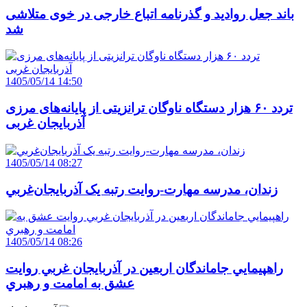
باند جعل روادید و گذرنامه اتباع خارجی در خوی متلاشی
شد
1405/05/14 14:50
تردد ۶۰ هزار دستگاه ناوگان ترانزیتی از پایانه‌های مرزی
آذربایجان ‌غربی
1405/05/14 08:27
زندان، مدرسه مهارت-روايت رتبه يک آذربايجان‌غربي
1405/05/14 08:26
راهپيمايي جاماندگان اربعين در آذربايجان غربي روايت
عشق به امامت و رهبري