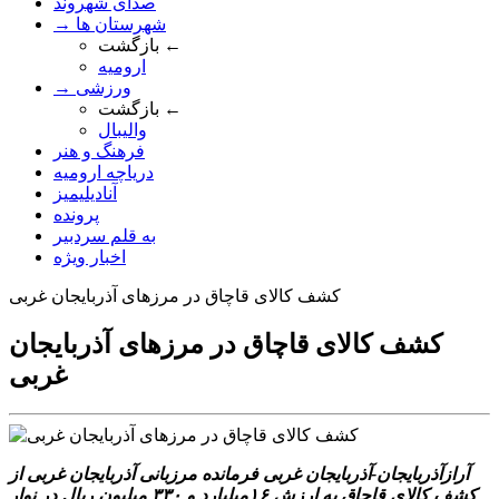
صدای شهروند
→ شهرستان ها
بازگشت ←
ارومیه
→ ورزشی
بازگشت ←
والیبال
فرهنگ و هنر
دریاچه ارومیه
آنادیلیمیز
پرونده
به قلم سردبیر
اخبار ویژه
کشف کالای قاچاق در مرزهای آذربایجان غربی
کشف کالای قاچاق در مرزهای آذربایجان
غربی
آرازآذربایجان-آذربایجان غربی فرمانده مرزبانی آذربایجان غربی از
کشف کالای قاچاق به ارزش ۱۶میلیارد و ۳۳۰ میلیون ریال در نوار