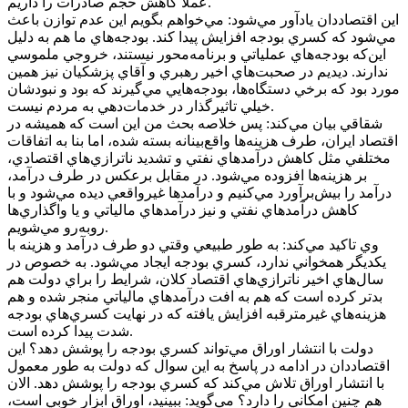
عملا کاهش حجم صادرات را داريم.
اين اقتصاددان يادآور مي‌شود: مي‌خواهم بگويم اين عدم توازن باعث
مي‌شود که کسري بودجه افزايش پيدا کند. بودجه‌هاي ما هم به دليل
اين‌که بودجه‌هاي عملياتي و برنامه‌محور نيستند، خروجي ملموسي
ندارند. ديديم در صحبت‌هاي اخير رهبري و آقاي پزشکيان نيز همين
مورد بود که برخي دستگاه‌ها، بودجه‌هايي مي‌گيرند که بود و نبودشان
خيلي تاثيرگذار در خدمات‌دهي به مردم نيست.
شقاقي بيان مي‌کند: پس خلاصه بحث من اين است که هميشه در
اقتصاد ايران، طرف هزينه‌ها واقع‌بينانه بسته شده، اما بنا به اتفاقات
مختلفي مثل کاهش درآمدهاي نفتي و تشديد ناترازي‌هاي اقتصادي،
بر هزينه‌ها افزوده مي‌شود. در مقابل برعکس در طرف درآمد،
درآمد را بيش‌برآورد مي‌کنيم و درآمدها غيرواقعي ديده مي‌شود و با
کاهش درآمدهاي نفتي و نيز درآمدهاي مالياتي و يا واگذاري‌ها
روبه‌رو مي‌شويم.
وي تاکيد مي‌کند: به طور طبيعي وقتي دو طرف درآمد و هزينه با
يکديگر همخواني ندارد، کسري بودجه ايجاد مي‌شود. به خصوص در
سال‌هاي اخير ناترازي‌هاي اقتصاد کلان، شرايط را براي دولت هم
بدتر کرده است که هم به افت درآمدهاي مالياتي منجر شده و هم
هزينه‌هاي غيرمترقبه افزايش يافته که در نهايت کسري‌هاي بودجه
شدت پيدا کرده است.
دولت با انتشار اوراق مي‌تواند کسري بودجه را پوشش دهد؟ اين
اقتصاددان در ادامه در پاسخ به اين سوال که دولت به طور معمول
با انتشار اوراق تلاش مي‌کند که کسري بودجه را پوشش دهد. الان
هم چنين امکاني را دارد؟ مي‌گويد: ببينيد، اوراق ابزار خوبي است،