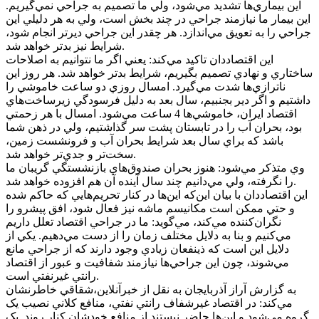
اين بيماري‌ها تشديد مي‌شود، ولي ما تصميم به جراحي نمي‌گيريم.
اين بيمار ما نيازمند جراحي در چند بخش است، ولي به هر دليلي اين
جراحي را به تعويق مي‌اندازد. هر چقدر اين جراحي ديرتر انجام شود،
شرايط نيز بدتر خواهد شد.
اين اقتصاددان تاکيد مي‌کند: يعني اگر ما نتوانيم به اصلاحات
ساختاري و نهادي تصميم بگيريم، شرايط بدتر خواهد شد. هر روز اين
ناترازي‌ها شدت مي‌گيرد. امسال روزي دو ساعت خاموشي را
داشتيم و اگر دير بجنبيم، سال بعد به دليل فرسودگي زيرساخت‌هاي
اقتصاد ايران، خاموشي‌ها 4 ساعت مي‌شود. امسال با هر زحمتي
بود، بحران آب را در تابستان پشت سر گذاشتيم، ولي در ذهن شما
باشد که براي سال بعد شرايط بحران آب و فرونشست زمين،
سخت‌تر و جدي‌تر خواهد شد.
وي متذکر مي‌شود: هنوز بحران صندوق‌هاي بازنشستگي گريبان ما
را نگرفته، ولي مي‌دانيم چند سال آينده آن هم افزوده خواهد شد.
اين اقتصاددان با بيان اين‌که اين‌ها در کنار تحريم‌هايي که حاکم شده
و حتي ممکن است مکانيسم ماشه نيز فعال شود، افق پيشرو را
نگران‌کننده مي‌کند، مي‌گويد: ما در جراحي اقتصاد تعلل داريم
مي‌کنيم و بنا به دلايل مختلف زمان را از دست مي‌دهيم. يکي از
دلايل اين است که ذينفعان زيادي وجود دارند که از جراحي مانع
مي‌شوند، چون اين جراحي‌ها نيازمند شفافيت و عبور از اقتصاد
رانتي غيرنفتي است.
به گزارش آراز آذربايجان به نقل از خبرآنلاين،شقاقي خاطرنشان
مي‌کند: در اقتصاد غيرشفاف رانتي نفتي، منافع کلاني نصيب يک
گروه مي‌شود و اين‌ها حاضر نيستند از منافع خودشان کنار روند. يک