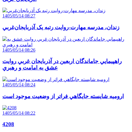
1405/05/14 08:27
زندان، مدرسه مهارت-روايت رتبه يک آذربايجان‌غربي
1405/05/14 08:26
راهپيمايي جاماندگان اربعين در آذربايجان غربي روايت
عشق به امامت و رهبري
1405/05/14 08:24
اروميه شايسته جايگاهي فراتر از وضعيت موجود است
1405/05/14 08:22
4208