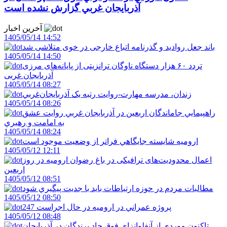
آذربايجان غربي گزارش نشده است
آخرین اخبار
1405/05/14 14:52
باند جعل روادید و گذرنامه اتباع خارجی در خوی متلاشی شد
1405/05/14 14:50
تردد ۶۰ هزار دستگاه ناوگان ترانزیتی از پایانه‌های مرزی
آذربایجان ‌غربی
1405/05/14 08:27
زندان، مدرسه مهارت-روايت رتبه يک آذربايجان‌غربي
1405/05/14 08:26
راهپيمايي جاماندگان اربعين در آذربايجان غربي روايت عشق
به امامت و رهبري
1405/05/14 08:24
اروميه شايسته جايگاهي فراتر از وضعيت موجود است
1405/05/12 12:11
اعمال محدودیت‌های ترافیکی در باغ رضوان ارومیه در روز
اربعین
1405/05/12 08:51
مطالبات مردم در حوزه ارتباطات بايد با جديت پيگيري شود
1405/05/12 08:50
247 پروژه عمراني در اروميه در حال اجراست
1405/05/12 08:48
تاکنون موردي از آنفلوانزاي فوق حاد پرندگان در آذربايجان