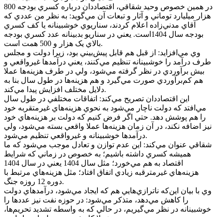
در همين خصوص وحيد شقاقي، اقتصاددان درباره کسري بودجه 800
هزار ميليارد توماني و آثار و تبعات آن مي‌گويد: به نظر من عددي که
آقاي مدني‌زاده اعلام کردند، سناريوي خوشبينانه يا کف کسري
بودجه سال 1404است. يعني در سناريو بدبينانه عدد کسري بودجه
بالاي يک هزار و 500 همت است.
وي مي‌افزايد: از قبل هم قابل پيش‌بيني بود، زيرا دولت و مجلس
طرف درآمد را خوشبينانه تنظيم مي‌کنند، يعني درآمدها غيرواقعي و
بيش برآوردي در نظر گرفته مي‌شود، ولي در طرف هزينه‌ها عملا
هم کم‌برآوردي صورت مي‌گيرد و هم هزينه‌ها در طول سال بنا به
دلايل مختلف افزايش پيدا مي‌کند.
اين اقتصاددان تصريح مي‌کند: اتفاقات مختلفي در طول سال
مي‌افتد که دولت ناچار مي‌شود به نحوي هزينه‌هاي غيرمتقربه خود
را هم پوشش دهد. حتي اگر فرض کنيم که دولت بر هزينه‌هاي خود
نيز اضافه نکند، در آن زمان هزينه‌ها عملا واقعي بسته مي‌شود، ولي
درآمدها خوشبينانه و غيرواقعي تنظيم مي‌شود.
شقاقي عنوان مي‌کند: اين عدم توازن و تعادل موجب مي‌شود که ما
هميشه کسري داشته باشيم؛ به خصوص در زماني که شرايط
اقتصاد به هم مي‌خورد؛ مثل سال 1404 يعني در سال 1404
هزينه‌هاي غيرمترقبه زيادي اتفاق افتاد؛ مثل هزينه‌هاي مرتبط با
دوره 12 روزه جنگ.
وي با بيان اين‌که ناترازي‌هايي هم که ايجاد مي‌شود، درآمدهاي دولت
را کاهش مي‌دهد، متذکر مي‌شود: در حوزه نفت نيز عددها را
خوشبينانه در نظر مي‌گيريم، در حالي که به واسطه تشديد تحريم‌ها،