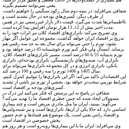
يعني نمي‌توانند تصميم بگيرند.
شقاقي مي‌افرايد: در نيمه دوم سال رکود سنگيني را خواهيم داشت.
از طرف ديگر، کسري‌هاي بودجه در حال تشديد است و
نااطميناني‌ها شدت مي‌گيرد. قيمت دلار بازار غيررسمي نيز در همين
مدت اخير بيش از 12، 13 هزار تومان افزايش پيدا کرده است.
وي تصريح مي‌کند: ناترازي‌هاي اقتصاد کلان نيز اثرات خود را به
تدريج بر اقتصاد ايران خواهد گذاشت. مجموعه اين عوامل اگر مهار
نشود، تورم را حتي مي‌تواند براي سال بعد به حد سه رقمي هم
برساند. امسال ولي فکر کنم تورم خوشبينانه 45 درصد خواهد بود و
تورم بدبينانه 55 تا 60 درصد است. مسير ناترازي‌هاي اقتصاد کلان،
ناترازي آب، صندوق‌هاي بازنشستگي، ناترازي بودجه‌اي، ناترازي
بانکي، ناترازي انرژي و در کل مجموعه ناترازي‌ها مي‌تواند براي
سال 1405 و 1406 تورم را سه رقمي و 100 درصد کند.
اين اقتصاددان تاکيد مي‌کند: اگر اين ناترازي‌ها را نتوانيم کنترل کنيم،
شرايط تورمي سخت‌تر خواهد بود. بخشي از تورم نيز ناشي از تشديد
کسري‌هاي بودجه بر اقتصاد است.
شقاقي در پاسخ به اين پرسش که فکر مي‌کنيد اين درک در
مسوولان ايجاد شده که چنين خطري اقتصاد ما را تهديد مي‌کند؟
مي‌گويد: ببينيد، ايران ما مثل مادري مريض است و چند بيماري
اساسي دارد که حالا يکي از آن‌ها، ناترازي‌ها است و نيز شبه‌دولتي‌ها
و اقتصاد رانتي نفتي است. يک موضوع هم فسادها و عدم حضور
بخش خصوصي در اقتصاد است.
وي مي‌افزايد: ايران ما با اين بيماري‌ها روبه‌رو است و هر روز هم