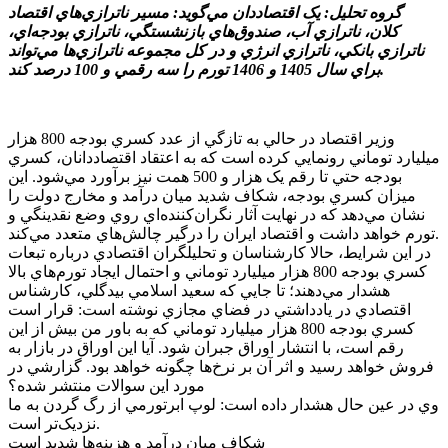
گروه تحليل: يک اقتصاددان مي‌گويد: مسير ناترازي‌هاي اقتصاد
کلان، ناترازي آب، صندوق‌هاي بازنشستگي، ناترازي بودجه‌اي،
ناترازي بانکي، ناترازي انرژي و در کل مجموعه ناترازي‌ها مي‌تواند
براي سال 1405 و 1406 تورم را سه رقمي و 100 درصد کند.
وزير اقتصاد در حالي به تازگي از عدد کسري بودجه 800 هزار
ميليارد توماني رونمايي کرده است که به اعتقاد اقتصاددانان، کسري
بودجه حتي تا رقم يک هزار و 500 همت نيز برآورد مي‌شود. اين
ميزان کسري بودجه، شکاف شديد ميان درآمد و مخارج دولت را
نشان مي‌دهد که در نهايت آثار نگران‌کننده‌اي روي وضع نقدينگي و
تورم خواهد داشت و اقتصاد ايران را درگير چالش‌هاي متعدد مي‌کند.
در اين شرايط، حالا کارشناسان و تحليلگران اقتصادي درباره تبعات
کسري بودجه 800 هزار ميليارد توماني و احتمال ايجاد تورم‌هاي بالا
هشدار مي‌دهند؛ تا جايي که سعيد اسلامي بيدگلي، کارشناس
اقتصادي در يادداشتي در فضاي مجازي نوشته است: قرار است
کسري بودجه 800 هزار ميليارد توماني که به باور من بيش از اين
رقم است، با انتشار اوراق جبران شود. آيا اين اوراق در بازار به
فروش خواهد رسيد و اثر آن بر نرخ‌ها چگونه خواهد بود. گزارشي در
مورد اين سوالات منتشر شده؟
وي در عين حال هشدار داده است: لوپ ابرتورمي از رگ گردن به ما
نزديک‌تر است.
شکاف ميان درآمد و هزينه‌ها شديد است