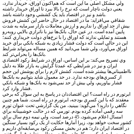
ولي مشکل اصلي ما اين است که هم‌اکنون اوراق، خريدار ندارد،
يعني دولت ناچار است که نرخ را بالا ببرد تا اوراق خريدار داشته
باشد و نيز در اقتصاد بايد يک کششي وجود داشته باشد.
شقاقي مي‌افزايد: ما در اقتصاد در حال حاضر اين کشش فروش
بيش از حد اوراق را نداريم و ارزش معاملات بازار سرمايه به شدت
پايين آمده است. در عين حال، بانک‌ها نيز با ناترازي بالايي روبه‌رو
هستند و تمايلي ندارند که اوراق را با نرخ‌هاي دولت خريداري کنند؛
اين در حالي است که دولت فشار زيادي به شبکه بانکي براي خريد
اوراق مي‌آورد، ولي شما مي‌دانيد که همين مساله مي‌تواند شرايط
بانک‌ها را بحراني‌تر کند.
وي تصريح مي‌کند: بر اين اساس، اوراق در شرايط رکود اقتصادي
ايران و نيز در شرايطي که عمدتا گرايش به بازار طلا به دليل
نااطميناني‌ها بيشتر شده است، کشش لازم را براي پوشش اين حجم
از کسري‌هاي بودجه ندارد. در حد معمول شايد بتوانيم به بانک‌ها
فشار بياوريم، ولي بيش از حد نمي‌شود به بانک‌ها و شبکه بانکي
فشار وارد کرد.
ابرتورم در راه است؟ اين اقتصاددان در پاسخ به اين سوال که برخي
معقدند که با اين کسري بودجه، ابرتورم در راه است. شما هم چنين
نگاهي را داريد؟ مي‌گويد: ببينيد، من يک گزارشي تحت عنوان تورم
سه رقمي آماده کرده بودم. تورمي که در حالت خوشبينانه براي
امسال اعلام مي‌شود، 45 درصد است، ولي نيمه دوم سال براي
کشور سخت خواهد بود، زيرا آمارها حکايت از يک رکود بسيار سنگين
در اقتصاد ايران دارد؛ هم در بخش مسکن رکود بي‌سابقه‌اي داريم و
هم بسياري از کسب‌وکارها در حالت معطل و تعليق قرار گرفتند،