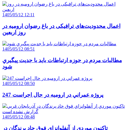
1405/05/12 12:11
اعمال محدودیت‌های ترافیکی در باغ رضوان ارومیه در
روز اربعین
1405/05/12 08:51
مطالبات مردم در حوزه ارتباطات بايد با جديت پيگيري
شود
1405/05/12 08:50
247 پروژه عمراني در اروميه در حال اجراست
1405/05/12 08:48
تاکنون موردي از آنفلوانزاي فوق حاد پرندگان در