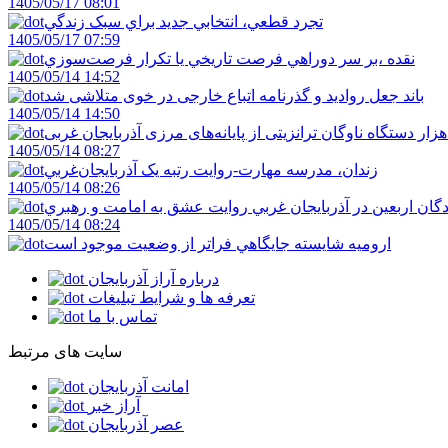
1405/05/17 08:01
تجرد قطعي، انتخابي جديد براي سبک زندگي
1405/05/17 07:59
نقده ،بر سر دوراهي فرصت تاريخي يا تکرار فرصت‌سوزي
1405/05/14 14:52
باند جعل روادید و گذرنامه اتباع خارجی در خوی متلاشی شد
1405/05/14 14:50
1405/05/14 08:27
زندان، مدرسه مهارت-روايت رتبه يک آذربايجان‌غربي
1405/05/14 08:26
دگان اربعين در آذربايجان غربي روايت عشق به امامت و رهبري
1405/05/14 08:24
اروميه شايسته جايگاهي فراتر از وضعيت موجود است
درباره آراز آذربایجان
تعرفه ها و شرایط تبلیغات
تماس با ما
سایت های مرتبط
امانت آذربایجان
آراز خبر
عصر آذربایجان