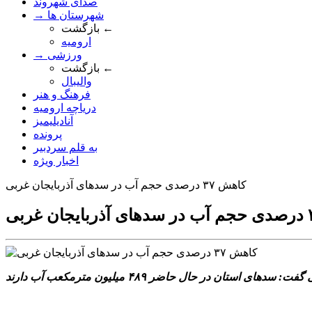
صدای شهروند
→ شهرستان ها
بازگشت ←
ارومیه
→ ورزشی
بازگشت ←
والیبال
فرهنگ و هنر
دریاچه ارومیه
آنادیلیمیز
پرونده
به قلم سردبیر
اخبار ویژه
کاهش ۳۷ درصدی حجم آب در سدهای آذربایجان غربی