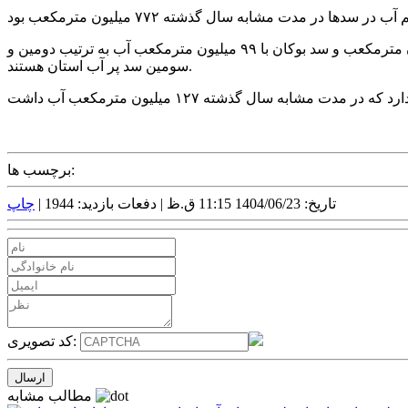
وی با اشاره به سدهای پر آب استان گفت: در حال حاضر سد سردشت با ۱۸۸ میلیون مترمکعب، پر آب‌ترین سد، کانی سیب با ۱۳۷ میلیون مترمکعب و سد بوکان با ۹۹ میلیون مترمکعب آب به ترتیب دومین و
سومین سد پر آب استان هستند.
برچسب ها:
تاریخ: 1404/06/23 11:15 ق.ظ |
دفعات بازدید: 1944 |
چاپ
کد تصویری:
مطالب مشابه