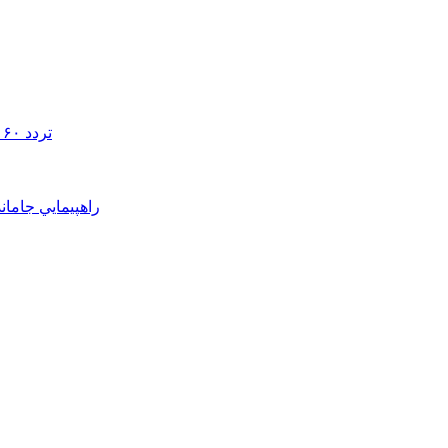
تردد ۶۰ هزار دستگاه ناوگان ترانزیتی از پایانه‌های مرزی آذربایجان ‌غربی
راهپيمايي جامان