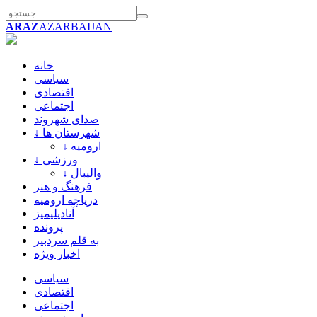
ARAZ
AZARBAIJAN
خانه
سیاسی
اقتصادی
اجتماعی
صدای شهروند
↓ شهرستان ها
↓ ارومیه
↓ ورزشی
↓ والیبال
فرهنگ و هنر
دریاچه ارومیه
آنادیلیمیز
پرونده
به قلم سردبیر
اخبار ویژه
سیاسی
اقتصادی
اجتماعی