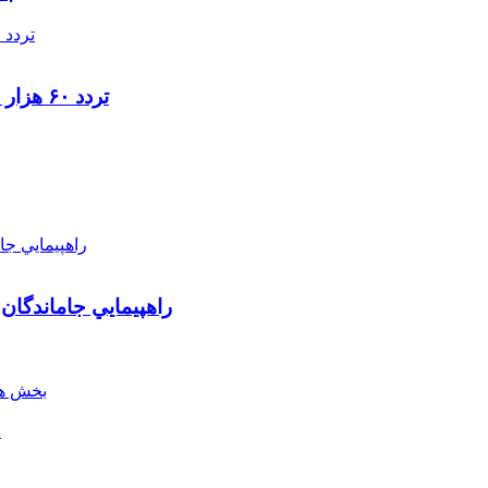
تردد ۶۰ هزار دستگاه ناوگان ترانزیتی از پایانه‌های مرزی آذربایجان ‌غربی
راهپيمايي جاماندگان
بخش هن
ل