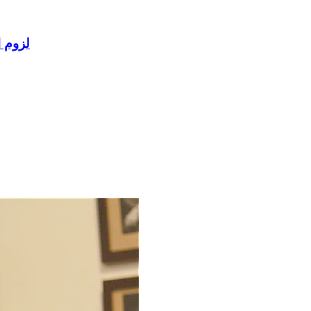
لزوم ا