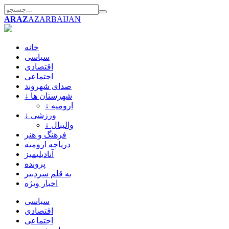
ARAZ
AZARBAIJAN
خانه
سیاسی
اقتصادی
اجتماعی
صدای شهروند
↓ شهرستان ها
↓ ارومیه
↓ ورزشی
↓ والیبال
فرهنگ و هنر
دریاچه ارومیه
آنادیلیمیز
پرونده
به قلم سردبیر
اخبار ویژه
سیاسی
اقتصادی
اجتماعی