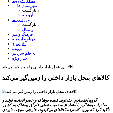
صدای شهروند
→ شهرستان ها
بازگشت ←
ارومیه
→ ورزشی
بازگشت ←
والیبال
فرهنگ و هنر
دریاچه ارومیه
آنادیلیمیز
پرونده
به قلم سردبیر
اخبار ویژه
کالاهاي بنجل بازار داخلي را زمين‌گير مي‌کند
کالاهاي بنجل بازار داخلي را زمين‌گير مي‌کند
گروه اقتصادي: يک توليدکننده پوشاک و عضو اتحاديه توليد و
صادرات پوشاک، با انتقاد از وضعيت فعلي قاچاق پوشاک به کشور
تأکيد کرد که ورود گسترده کالاهاي بي‌کيفيت خارجي موجب نابودي