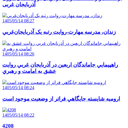
آذربایجان ‌غربی
1405/05/14 08:27
زندان، مدرسه مهارت-روايت رتبه يک آذربايجان‌غربي
1405/05/14 08:26
راهپيمايي جاماندگان اربعين در آذربايجان غربي روايت
عشق به امامت و رهبري
1405/05/14 08:24
اروميه شايسته جايگاهي فراتر از وضعيت موجود است
1405/05/14 08:22
4208