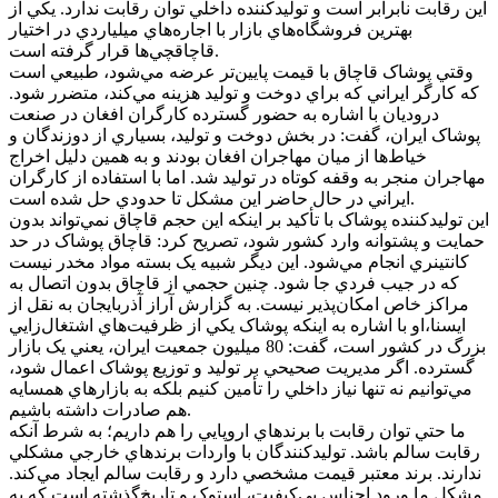
اين رقابت نابرابر است و توليدکننده داخلي توان رقابت ندارد. يکي از
بهترين فروشگاه‌هاي بازار با اجاره‌هاي ميلياردي در اختيار
قاچاقچي‌ها قرار گرفته است.
وقتي پوشاک قاچاق با قيمت پايين‌تر عرضه مي‌شود، طبيعي است
که کارگر ايراني که براي دوخت و توليد هزينه مي‌کند، متضرر شود.
دروديان با اشاره به حضور گسترده کارگران افغان در صنعت
پوشاک ايران، گفت: در بخش دوخت و توليد، بسياري از دوزندگان و
خياط‌ها از ميان مهاجران افغان بودند و به همين دليل اخراج
مهاجران منجر به وقفه کوتاه در توليد شد. اما با استفاده از کارگران
ايراني در حال حاضر اين مشکل تا حدودي حل شده است.
اين توليدکننده پوشاک با تأکيد بر اينکه اين حجم قاچاق نمي‌تواند بدون
حمايت و پشتوانه وارد کشور شود، تصريح کرد: قاچاق پوشاک در حد
کانتينري انجام مي‌شود. اين ديگر شبيه يک بسته مواد مخدر نيست
که در جيب فردي جا شود. چنين حجمي از قاچاق بدون اتصال به
مراکز خاص امکان‌پذير نيست. به گزارش آراز آذربايجان به نقل از
ايسنا،او با اشاره به اينکه پوشاک يکي از ظرفيت‌هاي اشتغال‌زايي
بزرگ در کشور است، گفت: 80 ميليون جمعيت ايران، يعني يک بازار
گسترده. اگر مديريت صحيحي بر توليد و توزيع پوشاک اعمال شود،
مي‌توانيم نه تنها نياز داخلي را تأمين کنيم بلکه به بازارهاي همسايه
هم صادرات داشته باشيم.
ما حتي توان رقابت با برندهاي اروپايي را هم داريم؛ به شرط آنکه
رقابت سالم باشد. توليدکنندگان با واردات برندهاي خارجي مشکلي
ندارند. برند معتبر قيمت مشخصي دارد و رقابت سالم ايجاد مي‌کند.
مشکل ما ورود اجناس بي‌کيفيت، استوک و تاريخ‌گذشته است که به