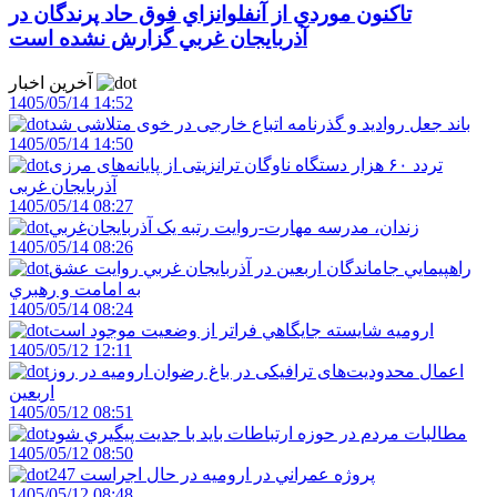
تاکنون موردي از آنفلوانزاي فوق حاد پرندگان در
آذربايجان غربي گزارش نشده است
آخرین اخبار
1405/05/14 14:52
باند جعل روادید و گذرنامه اتباع خارجی در خوی متلاشی شد
1405/05/14 14:50
تردد ۶۰ هزار دستگاه ناوگان ترانزیتی از پایانه‌های مرزی
آذربایجان ‌غربی
1405/05/14 08:27
زندان، مدرسه مهارت-روايت رتبه يک آذربايجان‌غربي
1405/05/14 08:26
راهپيمايي جاماندگان اربعين در آذربايجان غربي روايت عشق
به امامت و رهبري
1405/05/14 08:24
اروميه شايسته جايگاهي فراتر از وضعيت موجود است
1405/05/12 12:11
اعمال محدودیت‌های ترافیکی در باغ رضوان ارومیه در روز
اربعین
1405/05/12 08:51
مطالبات مردم در حوزه ارتباطات بايد با جديت پيگيري شود
1405/05/12 08:50
247 پروژه عمراني در اروميه در حال اجراست
1405/05/12 08:48