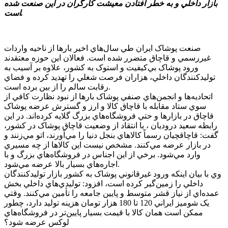
بازار داخلي و به خطر افتادن معيشت کارگران در اين صنعت شده
است.
صنعت پوشاک ايران طي سال‌هاي اخير بارها از ناحيه واردات
غيررسمي و قاچاق متضرر شده است. فعالان اين حوزه معتقدند
ورود پوشاک بي‌کيفيت و استوک به کشور، علاوه بر آسيب به
توليدکنندگان داخلي، هزاران فرصت شغلي را تهديد کرده و فضاي
رقابت سالم را از بين برده است.
اتحاديه‌ها و انجمن‌هاي صنفي پوشاک بارها از نبود نظارت کافي از
سوي ستاد مقابله با قاچاق کالا و ارز و گسترش عرضه پوشاک
قاچاق در بازارها و حتي فروشگاه‌هاي بزرگ گلايه کرده‌اند. در اين
رابطه سعيد دروديان ، با انتقاد از وضعيت قاچاق پوشاک در کشور،
گفت: قاچاقچيان رسماً کالاهاي بنجل دنيا را مي‌آورند، اتو مي‌زنند و
در بازار عرضه مي‌کنند. مشخص نيست اين کالاها از چه مسيري
وارد مي‌شود. برخي از اين اجناس در فروشگاه‌هاي بزرگ و با
اجاره‌هاي بسيار بالا عرضه مي‌شود.
وي با بيان اينکه ورود غيرقانوني پوشاک به کشور بازار توليدکنندگان
داخلي را زمين‌گير کرده است، افزود: توليدي‌هاي داخلي بخش
عمده‌اي از نياز قشر متوسط و پايين جامعه را تأمين مي‌کنند. وقتي
يک شوميز ايراني 120 تا 180 هزار تومان هزينه توليد دارد، چطور
ممکن است همان کالا با قيمت بسيار پايين‌تر در فروشگاه‌هاي
لوکس عرضه شود؟