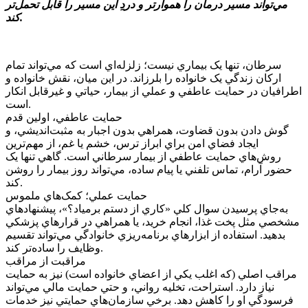
مي‌تواند مسير درمان را هموارتر و دردِ اين مسير را قابل تحمل‌تر
کند.
سرطان، تنها يک بيماري نيست؛ زلزله‌اي است که مي‌تواند تمام
ارکان زندگي يک خانواده را بلرزاند. در اين ميان، نقش خانواده و
اطرافيان در حمايت عاطفي و عملي از بيمار، حياتي و غيرقابل انکار
است.
حمايت عاطفي، اولين قدم
گوش دادن بدون قضاوت، همراهي بدون اجبار به مثبت‌انديشي، و
ايجاد فضاي امن براي ابراز ترس، خشم يا غم، از مهم‌ترين
روش‌هاي حمايت عاطفي از بيمار سرطاني است. گاهي تنها يک
حضور آرام، تماس تلفني يا پيام ساده، مي‌تواند روز بيمار را روشن
کند.
حمايت عملي؛ کمک‌هاي ملموس
به‌جاي پرسيدن سوال کلي «کاري از دستم برمياد؟»، پيشنهادهاي
مشخصي مثل پخت غذا، انجام خريد، يا همراهي در قرارهاي پزشکي
بدهيد. استفاده از ابزارهاي برنامه‌ريزي خانوادگي مي‌تواند تقسيم
وظايف را ساده‌تر کند.
مراقبت از مراقب
مراقب اصلي (که اغلب يکي از اعضاي خانواده است) نيز به حمايت
نياز دارد. استراحت، تخليه رواني، و حتي حمايت مالي مي‌تواند
فرسودگي او را کاهش دهد. برخي سازمان‌هاي حمايتي نيز خدمات