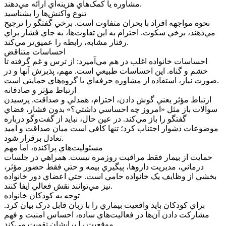
مشاوره يا کمک‌هاي هزينه‌اي ارائه مي‌دهند.
تنوع واکنش‌ها را بشناسيد
نحوه مواجهه افراد با بحران متفاوت است. برخي گفتگو را ترجيح
مي‌دهند، برخي سکوت. احترام به اين تفاوت‌ها، به جاي فشار براي
رفتار مشابه، رابطه را عميق‌تر مي‌کند.
احساسات متناقض
احساسات خانواده اغلب در هم مي‌آميزد: از ترس و غم گرفته تا
خشم و گناه. اين احساسات طبيعي است. مهم، پذيرش آنها و در
صورت نياز، استفاده از مشاوره حرفه‌اي يا گروه‌هاي حمايتي است.
ارتباط مؤثر و صادقانه
ارتباط مؤثر يعني گوش دادن، احترام، همدلي و صداقت. پرسيدن
سوالات باز مثل «امروز چه احساسي داشتي؟» بدون فشار، فضاي
گفتگو را باز مي‌کند. در عين حال، نبايد از گفت‌وگو درباره
موضوعات دشوار اجتناب کرد؛ تنها کافي است ميان صداقت و اميد
تعادل برقرار شود.
مسئوليت‌هاي پراکنده، اما مهم
حمايت از بيمار فقط مراقبت روزمره نيست. همراهي در جلسات
درماني، مديريت داروها، پيگيري بيمه و حتي فقط حضور مؤثر،
بخشي از وظايف يک خانواده حامي است. حتي اعضاي دور خانواده
نيز مي‌توانند نقش فعالي ايفا کنند.
توجه به کودکان خانواده
براي کودکان بايد واقعيت بيماري را با زبان قابل درک بيان کرد.
مشارکت دادن آن‌ها در فعاليت‌هاي ساده، احساس امنيت و فهم
موقعيت را برايشان تقويت مي‌کند.