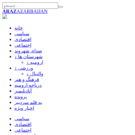
ARAZ
AZARBAIJAN
خانه
سیاسی
اقتصادی
اجتماعی
صدای شهروند
↓ شهرستان ها
↓ ارومیه
↓ ورزشی
↓ والیبال
فرهنگ و هنر
دریاچه ارومیه
آنادیلیمیز
پرونده
به قلم سردبیر
اخبار ویژه
سیاسی
اقتصادی
اجتماعی