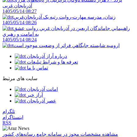
آذربایجان ‌غربی
1405/05/14 08:27
زندان، مدرسه مهارت-روايت رتبه يک آذربايجان‌غربي
1405/05/14 08:26
راهپيمايي جاماندگان اربعين در آذربايجان غربي روايت عشق
به امامت و رهبري
1405/05/14 08:24
اروميه شايسته جايگاهي فراتر از وضعيت موجود است
درباره آراز آذربایجان
تعرفه ها و شرایط تبلیغات
تماس با ما
سایت های مرتبط
امانت آذربایجان
آراز خبر
عصر آذربایجان
تلگرام
اینستاگرام
RSS
مشاهده مشخصات مجوز در سامانه جامع رسانه‌های کشور