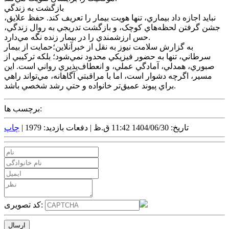
بازگشت به زندگي
نبايد اجازه داد بيماري، تنها هويت بيمار را تعريف کند. حفظ علايق،
جشن گرفتن لحظه‌هاي کوچک، و بازگشت تدريجي به روال زندگي،
حس ارزشمندي را در بيمار زنده نگه مي‌دارد.
به گزارش سلامت نيوز به نقل از خبرآنلاين؛حمايت از بيمار
سرطاني، تنها به حضور فيزيکي محدود نمي‌شود؛ بلکه ترکيبي از
صبوري، همدلي، آمادگي عملي، و انعطاف‌پذيري رواني است. اين
مسير، اگرچه دشوار است، اما با مراقبتي آگاهانه، مي‌تواند راهي
براي پيوند عميق‌تر خانواده و حتي رشد شخصي باشد.
برچسب ها:
تاریخ: 1404/06/30 11:42 ق.ظ |
دفعات بازدید: 1979 |
چاپ
کد تصویری: