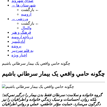
صدای شهروند
→ شهرستان ها
بازگشت ←
ارومیه
→ ورزشی
بازگشت ←
والیبال
فرهنگ و هنر
دریاچه ارومیه
آنادیلیمیز
پرونده
به قلم سردبیر
اخبار ویژه
چگونه حامي واقعي يک بيمار سرطاني باشيم
چگونه حامي واقعي يک بيمار سرطاني باشيم
گروه خانواده و سلامت: سرطان فقط بدن بيمار را درگير نمي‌کند؛
بلکه روان، احساسات و سبک زندگي خانواده و اطرافيان را نيز
دگرگون مي‌سازد. حمايت مؤثر عاطفي، عملي و رواني اطرافيان