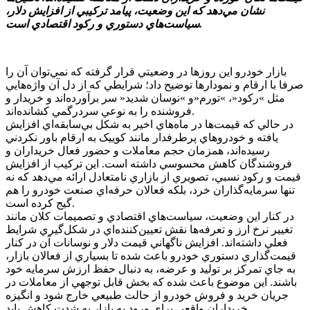
نشان مي‌دهد که اين وضعيت، پيامد ترکيبي از افزايش دلار،
سياست‌هاي دستوري و رکود اقتصادي است.
بازار خودرو اين روزها در وضعيتي قرار گرفته که نمي‌توان آن را
صرفا با ارقام و نمودارها توضيح داد؛ شرايطي که از دل آن واژه‌هايي
مثل »رکود«، »تورم«و »نوسان شديد« سر برآورده‌اند و خريدار و
فروشنده را به نوعي سردرگمي کشانده‌اند.
در حالي که قيمت‌ها در ماه‌هاي اخير به شکل بي‌سابقه‌اي افزايش
يافته و خودروهاي پرطرفدار مانند کوييک به ارقام باور نکردني
رسيده‌اند، همزمان حجم معاملات و حضور فعال خريداران و
فروشندگان کاهش محسوسي داشته است. اين ترکيب از افزايش
قيمت و رکود نسبي، تصويري از بازاري نامتعادل ارائه مي‌دهد که نه
تنها سرمايه‌گذاران خرد، بلکه فعالان حرفه‌اي صنعت خودرو را هم
گيج کرده است.
در کنار اين وضعيت، سياست‌هاي اقتصادي و تصميمات کلان مانند
تغيير نرخ ارز و تعرفه‌ها نقش تعيين‌کننده‌اي در شکل‌گيري شرايط
فعلي داشته‌اند. افزايش ناگهاني قيمت دلار و نوسانات آن در کنار
قيمت‌گذاري دستوري خودرو باعث شده تا بسياري از فعالان بازار،
به جاي تمرکز بر توليد و عرضه، به دنبال حفظ ارزش سرمايه خود
باشند. اين موضوع باعث شده که بخش قابل توجهي از معاملات در
جريان خريد و فروش خودرو از حالت طبيعي خارج شود و انگيزه
خريداران واقعي براي ورود به بازار به شدت کاهش يابد.