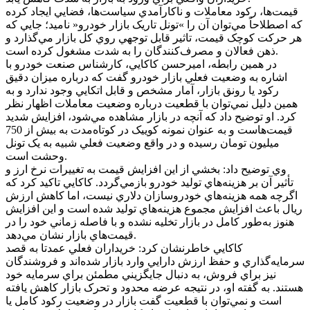
قيمت‌ها، رکود معاملات و ناکارآمدي سياست‌ها، فضايي ايجاد کرده
که اصطلاحاً مي‌توان آن را »تونل تاريک بازار خودرو« ناميد؛ جايي که
هر حرکت کوچک قيمت، تاثير قابل توجهي روي کل بازار مي‌گذارد و
ذهن فعالان و مصرف‌کنندگان را به شدت مشغول کرده است.
در همين رابطه، اميرحسن کاکايي، کارشناس صنعت خودرو با
اشاره به وضعيت فعلي بازار خودرو گفت که درباره ميزان دقيق
رکود يا رونق بازار، آمار مشخص و قابل اتکايي وجود ندارد و به
همين دليل نمي‌توان با قطعيت درباره وضعيت معاملات اظهار نظر
کرد. او توضيح داد که آنچه در بازار مشاهده مي‌شود، افزايش شديد
قيمت‌هاست و به عنوان نمونه کوييک در کوتاه‌مدت به بيش از 750
ميليون تومان رسيده و در واقع وضعيت فعلي شبيه به يک تونل
وحشت است.
وي توضيح داد: بخشي از اين افزايش قيمت به تغييرات نرخ ارز و
تأثير آن بر هزينه‌هاي توليد خودرو بازمي‌گردد. کاکايي تاکيد کرد که
اگرچه همه هزينه‌هاي خودروسازان دلاري نيست، اما کاهش ارزش
ريال باعث افزايش مجموع هزينه‌هاي توليد شده است و اين افزايش
هنوز به‌طور کامل در بازار تخليه نشده و با فاصله زماني خود را در
قيمت‌هاي بازار نشان مي‌دهد.
کاکايي خاطرنشان کرد: خريداران فعلي عمدتا به قصد
سرمايه‌گذاري و حفظ ارزش دارايي وارد بازار شده‌اند و فروشندگان
نيز براي فروش، به دنبال جايگزيني مطمئن براي سرمايه خود
هستند. به گفته او، در نتيجه عرضه محدود و تحرک بازار کاهش يافته
است و نمي‌توان با قطعيت گفت بازار در وضعيت رکود کامل يا