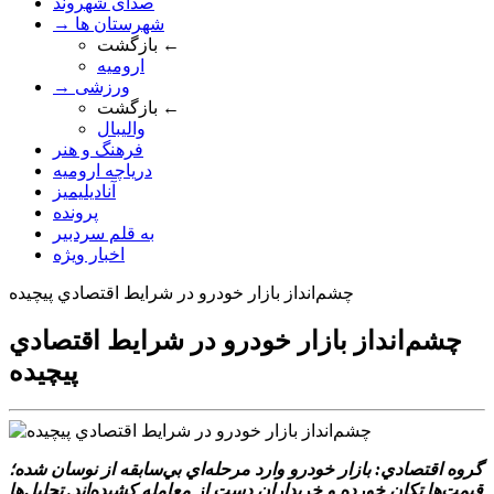
صدای شهروند
→ شهرستان ها
بازگشت ←
ارومیه
→ ورزشی
بازگشت ←
والیبال
فرهنگ و هنر
دریاچه ارومیه
آنادیلیمیز
پرونده
به قلم سردبیر
اخبار ویژه
چشم‌انداز بازار خودرو در شرايط اقتصادي پيچيده
چشم‌انداز بازار خودرو در شرايط اقتصادي
پيچيده
گروه اقتصادي: بازار خودرو وارد مرحله‌اي بي‌سابقه از نوسان شده؛
قيمت‌ها تکان خورده و خريداران دست از معامله کشيده‌اند. تحليل‌ها