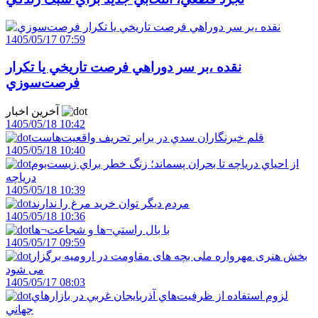
1405/05/17 07:59
نقده ،بر سر دوراهي فرصت تاريخي يا تکرار
فرصت‌سوزي
آخرین اخبار
1405/05/18 10:42
قلم خبرنگاران سدي در برابر تحريف واقعيت‌هاست
1405/05/18 10:40
از احياي درياچه تا بحران پسماند؛ زنگ خطر براي زيست‌بوم
درياچه
1405/05/18 10:39
مردم ديگر توان خريد مرغ را ندارند
1405/05/18 10:36
با بال راستي¬ها و شجاعت¬ها
1405/05/17 09:59
بخش هنری مهرواره ملی بچه های مقاومت در ارومیه برگزار
می شود
1405/05/17 08:03
لزوم استفاده از ظرفيت‌هاي آذربايجان غربي در بازارهاي
جهاني