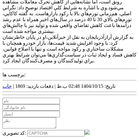
رونق است، اما نشانه‌هايي از کاهش تحرک معاملات مشاهده
مي‌شود.وي با اشاره به شرايط کلي اقتصاد توضيح داد: نگراني
اصلي، هم‌زماني تورم‌هاي بالا با رکود بازارهاست. به گفته کاکايي،
تورم‌هاي بالاي 30 تا 40 درصد در سال‌هاي اخير همراه با عدم رشد
درآمدها باعث کاهش تقاضاي واقعي شده و توليد نيز با چالش‌هاي
بيشتري مواجه شده است.
به گزارش آرازآذربايجان به نقل از خبرآنلاين،او در پايان خاطرنشان
کرد: با وجود افزايش شديد قيمت‌ها، بازار خودرو همچنان با
مشکلات ساختاري و رکود مواجه است و تنها با اصلاح قوانين،
کاهش فساد و ايجاد ثبات در سياست‌گذاري‌ها مي‌توان شرايط بهتري
براي توليدکنندگان و مصرف‌کنندگان ايجاد کرد.
برچسب ها:
تاریخ: 1404/10/15 02:48 ب.ظ |
دفعات بازدید: 1869 |
چاپ
کد تصویری: