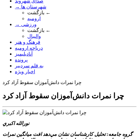
صدای شهروند
→ شهرستان ها
بازگشت ←
ارومیه
→ ورزشی
بازگشت ←
والیبال
فرهنگ و هنر
دریاچه ارومیه
آنادیلیمیز
پرونده
به قلم سردبیر
اخبار ویژه
چرا نمرات دانش‌آموزان سقوط آزاد کرد
چرا نمرات دانش‌آموزان سقوط آزاد کرد
نورالله اکبري
گروه جامعه: تحليل کارشناسان نشان مي‌دهد افت ميانگين نمرات