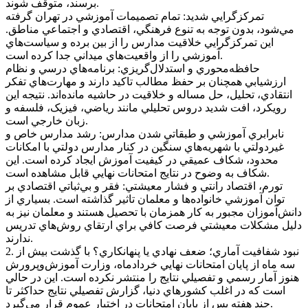
برسند، متوقف شوند.
تمرکزگرايي شديد: تمام تصميمات آموزشي در تهران گرفته
مي‌شود، بدون توجه به تنوع فرهنگي، اقتصادي و اجتماعي مناطق.
اين تمرکزگرايي خلاقيت مدارس را از بين برده و سياست‌هاي
آموزشي را از واقعيت‌هاي ميداني جدا کرده است.
حافظه‌محوري و استدلال‌گريزي: برنامه‌هاي درسي و نظام
ارزشيابي همچنان بر حفظ مطالب تاکيد دارند و مهارت‌هاي تفکر
انتقادي، تحليل، حل مساله و خلاقيت در حاشيه مانده‌اند. نتيجه اين
رويکرد، افت شديد دروس تحليلي مانند رياضي، فيزيک، فلسفه و
زبان خارجي است.
نابرابري آموزشي و طبقاتي شدن مدارس: رشد مدارس خاص و
غيردولتي با شهريه‌هاي سنگين در کنار مدارس دولتي با امکانات
محدود، شکاف عميقي در کيفيت آموزش ايجاد کرده است. اين
شکاف به وضوح در نتايج امتحانات نهايي قابل مشاهده است.
تورم، اقتصاد رانتي و فشار معيشتي: فقر و بي‌ثباتي اقتصادي بر
توان آموزشي خانواده‌ها و معلمان تاثير گذاشته است. بسياري از
دانش‌آموزان مجبور به کار همزمان با تحصيل هستند و معلمان نيز به
دليل مشکلات معيشتي فرصت کافي براي ارتقاي روش‌هاي تدريس
ندارند.
2. نبود شفافيت آماري؛ ضعف نهادي يا پنهانکاري؟ با گذشت بيش از
سه ماه از پايان امتحانات نهايي خردادماه، وزارت آموزش‌وپرورش
هنوز آمار رسمي و تفصيلي نتايج را منتشر نکرده است. اين در حالي
است که در اغلب کشور‌هاي دنيا، گزارش تفصيلي نتايج حداکثر تا
چند هفته پس از پايان امتحانات در اختيار عموم قرار مي‌گيرد.