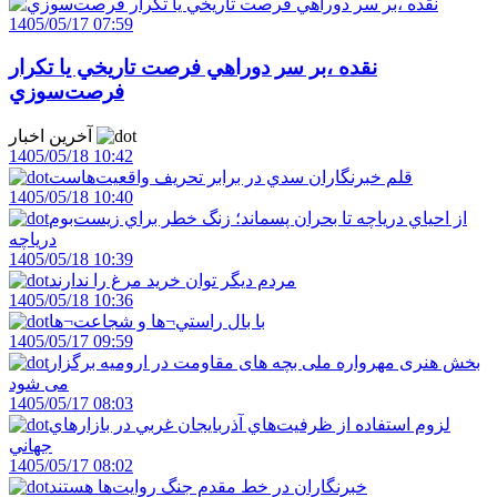
1405/05/17 07:59
نقده ،بر سر دوراهي فرصت تاريخي يا تکرار
فرصت‌سوزي
آخرین اخبار
1405/05/18 10:42
قلم خبرنگاران سدي در برابر تحريف واقعيت‌هاست
1405/05/18 10:40
از احياي درياچه تا بحران پسماند؛ زنگ خطر براي زيست‌بوم
درياچه
1405/05/18 10:39
مردم ديگر توان خريد مرغ را ندارند
1405/05/18 10:36
با بال راستي¬ها و شجاعت¬ها
1405/05/17 09:59
بخش هنری مهرواره ملی بچه های مقاومت در ارومیه برگزار
می شود
1405/05/17 08:03
لزوم استفاده از ظرفيت‌هاي آذربايجان غربي در بازارهاي
جهاني
1405/05/17 08:02
خبرنگاران در خط مقدم جنگ روايت‌ها هستند