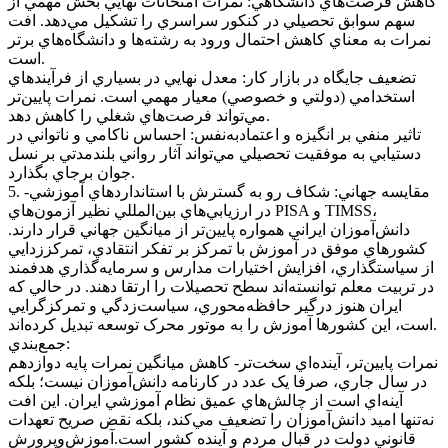
کاهش فرصت‌هاي دانشگاهي: نمرات امتحانات نهايي بخش مهمي از
سهم سوابق تحصيلي در کنکور سراسري را تشکيل مي‌دهد. افت
نمرات به معناي کاهش احتمال ورود به رشته‌ها و دانشگاه‌هاي برتر
است.
تضعيف جايگاه در بازار کار: معدل نهايي در بسياري از فرآيند‌هاي
استخدامي (دولتي و خصوصي) معيار مهمي است. نمرات پايين‌تر
مي‌تواند فرصت‌هاي شغلي را کاهش دهد.
تاثير منفي بر انگيزه و اعتمادبه‌نفس: احساس ناکامي و ناتواني در
دستيابي به موفقيت تحصيلي مي‌تواند آثار رواني بلندمدتي بر نسل
جوان برجاي بگذارد.
5. مقايسه جهاني: شکاف رو به گسترش با استاندارد‌هاي آموزشي-
در ارزيابي‌هاي بين‌المللي نظير آزمون‌هاي PISA و TIMSS،
دانش‌آموزان ايراني همواره پايين‌تر از ميانگين جهاني قرار دارند.
کشور‌هاي موفق در آموزش با تمرکز بر تفکر انتقادي، تمرکززدايي
از سياستگذاري، افزايش اختيارات مدارس و سرمايه‌گذاري هدفمند
در تربيت معلم توانسته‌اند سطح تحصيلات را ارتقا دهند. در حالي که
ايران هنوز درگير حافظه‌محوري، سياست‌زدگي و تمرکزگرايي
است، اين کشور‌ها آموزش را به موتور محرک توسعه تبديل کرده‌اند.
جمع‌بندي:
نمرات پايين‌تر، آينده‌اي سخت‌تر- کاهش ميانگين نمرات پايه دوازدهم
در سال جاري، صرفا يک عدد در کارنامه دانش‌آموزان نيست؛ بلکه
آينه‌اي است از چالش‌هاي عميق نظام آموزشي ايران. اين افت
نه‌تنها اميد دانش‌آموزان را تضعيف مي‌کند، بلکه نقض صريح تعهدات
قانوني دولت در قبال مردم و آينده کشور است.آموزش‌وپرورش