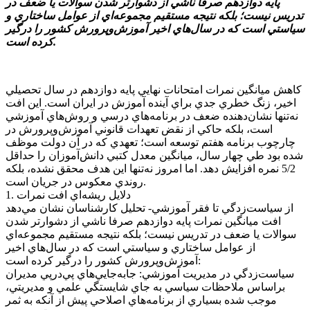
پايه دوازدهم صرفا ناشي از دشوارتر شدن سوالات يا ضعف در
تدريس نيست؛ بلکه نتيجه مستقيم مجموعه‌اي از عوامل ساختاري و
سياستي است که در سال‌هاي اخير آموزش‌وپرورش کشور را درگير
کرده است.
کاهش ميانگين نمرات امتحانات نهايي پايه دوازدهم در سال تحصيلي
اخير، زنگ خطري جدي براي آينده آموزش در ايران است. اين افت
نه‌تنها نشان‌دهنده ضعف در برنامه‌هاي درسي و روش‌هاي آموزشي
است، بلکه حاکي از نقض تعهدات قانوني آموزش‌وپرورش در
چارچوب برنامه هفتم توسعه است؛ تعهدي که در آن دولت موظف
شده بود طي چهار سال، ميانگين معدل کتبي دانش‌آموزان را حداقل
5/2 نمره افزايش دهد. اما امروز نه‌تنها اين هدف محقق نشده، بلکه
روندي معکوس در جريان است.
1. دلايل ريشه‌اي افت نمرات
از سياست‌زدگي تا فقر آموزشي- تحليل کارشناسان نشان مي‌دهد
افت ميانگين نمرات پايه دوازدهم صرفا ناشي از دشوارتر شدن
سوالات يا ضعف در تدريس نيست؛ بلکه نتيجه مستقيم مجموعه‌اي
از عوامل ساختاري و سياستي است که در سال‌هاي اخير
آموزش‌وپرورش کشور را درگير کرده است:
سياست‌زدگي در مديريت آموزشي: جابه‌جايي‌هاي پي‌درپي مديران
براساس ملاحظات سياسي به جاي شايستگي علمي و مديريتي،
موجب شده بسياري از برنامه‌هاي اصلاحي پيش از آنکه به ثمر