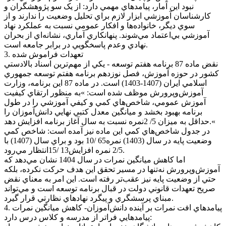
نبود اين آمار، پيامد‌هاي مهمي دارد: از يک سو پژوهشگران و
کارشناسان آموزشي ابزار لازم براي تحليل وضعيت را ندارند و از
سوي ديگر، خانواده‌ها و افکار عمومي نسبت به عملکرد نهاد
آموزشي بي‌اعتماد مي‌شوند. پنهانکاري آماري، نشانه‌اي از بحران
نهادي وعدم پاسخگويي در برابر جامعه است.
3. تعهدات فراموش شده
نقض ماده 87 برنامه هفتم توسعه - يکي از مهم‌ترين اسناد بالادستي
کشور در حوزه آموزش، فصل نوزدهم برنامه هفتم توسعه جمهوري
اسلامي ايران (1407-1403) است. در ماده 87 اين برنامه، وزارت
آموزش‌وپرورش موظف شده است: »به منظور ارتقاي کيفيت
آموزش عمومي، شاخص‌هاي کمي و کيفي آموزشي را در طول
برنامه بهبود بخشد و ميانگين معدل کتبي نهايي دانش‌آموزان را
حداقل به ميزان 5/ 2نمره نسبت به سال آغاز برنامه افزايش دهد.«
در جدول شاخص‌هاي کمي اين ماده نيز آمده است: شاخص کمي
وضعيت پايه در سال (1403) نمره65 /10 بود و براي سال (1407) با
2/5 نمره افزايش13 /15انتظار مي‌رود.
اما کاهش ميانگين نمرات در سال 1404 نشان مي‌دهد که
آموزش‌وپرورش نه‌تنها در مسير تحقق اين هدف حرکت نکرده، بلکه
حتي از وضعيت پايه نيز عقب‌تر رفته است. اين امر به معناي نقض
صريح تعهدات قانوني دولت در قبال برنامه توسعه است و مي‌تواند
مبناي پرسشگري و پيگرد نهاد‌هاي نظارتي قرار گيرد.
4. پيامد‌هاي افت نمرات بر آينده دانش‌آموزان- کاهش ميانگين نمرات
پيامد‌هايي فراتر از مدرسه و کلاس درس دارد: