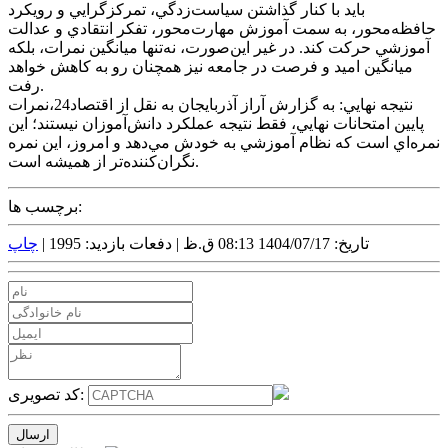
بايد با کنار گذاشتن سياست‌زدگي، تمرکزگرايي و رويکرد
حافظه‌محور، به سمت آموزش مهارت‌محور، تفکر انتقادي و عدالت
آموزشي حرکت کند. در غير اين‌صورت، نه‌تنها ميانگين نمرات، بلکه
ميانگين اميد و فرصت در جامعه نيز همچنان رو به کاهش خواهد
رفت.
نتيجه نهايي: به گزارش آراز آذربايجان به نقل از اقتصاد24،نمرات
پايين امتحانات نهايي، فقط نتيجه عملکرد دانش‌آموزان نيستند؛ اين
نمره‌اي است که نظام آموزشي به خودش مي‌دهد و امروز، اين نمره
نگران‌کننده‌تر از هميشه است.
برچسب ها:
تاریخ: 1404/07/17 08:13 ق.ظ |
دفعات بازدید: 1995 |
چاپ
کد تصویری: