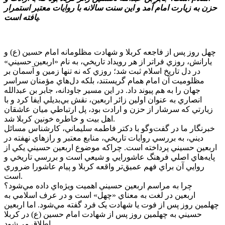
حزن به زيارت امام آمد و اين سنت سالانه با روايات معتبر استمرار
يافته است.
چهل روز پس از فاجعه کربلا و شهادت مظلومانه امام حسين (ع) و
يارانش، روزي فراتر از هر رويداد تاريخي، به نام «اربعين حسيني»
در دل تاريخ اسلام ثبت شد؛ روزي که نه تنها زمين و آسمان بر
مظلوميت آن امام همام گريستند، بلکه دل‌هاي مؤمنان سراسر
جهان را به هم پيوند داد. در اين مسير جاودانه، جابر بن عبدالله
انصاري به عنوان اولين زائر اربعين، نقش بي‌بديلي ايفا کرد و با
زيارتي که سرشار از حزن و ارادت بود، پل ارتباطي ميان عاشقان
اهل بيت و خاطره خونين کربلا شد.
خبرنگار ما در گفت‌وگو با دکتر فاطمه سليماني، کارشناس مسائل
ديني، به بررسي روايات تاريخي، منابع معتبر و رازهاي نهفته در
اربعين حسيني پرداخته است. چراکه موضوع اربعين حسيني يکي از
پايه‌هاي اصلي فرهنگ عاشورايي و شيعي است و بررسي تاريخي و
روايي آن براي فهم عميق‌تر واقعه کربلا و پيام عاشورا ضروري
است.
چرا به مراسم اربعين حسيني اهميت ويژه‌اي داده مي‌شود؟
اربعين در لغت به معناي «چهل» است و در عرف اسلامي به
چهلمين روز پس از فوت يا شهادت يک فرد گفته مي‌شود. اما اربعين
حسيني به چهلمين روز پس از شهادت امام حسين (ع) در کربلا
اطلاق مي‌شود.