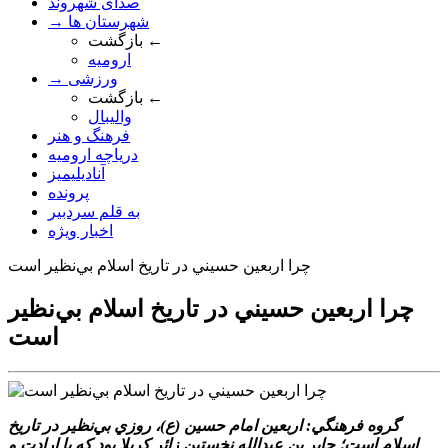
صدای شهروند
→ شهرستان ها
بازگشت ←
ارومیه
→ ورزشی
بازگشت ←
والیبال
فرهنگ و هنر
دریاچه ارومیه
آنادیلیمیز
پرونده
به قلم سردبیر
اخبار ویژه
چرا اربعين حسيني در تاريخ اسلام بي‌نظير است
چرا اربعين حسيني در تاريخ اسلام بي‌نظير
است
گروه فرهنگي: اربعين امام حسين (ع)، روزي بي‌نظير در تاريخ
اسلام است؛ جابر بن عبدالله نخستين زائر کربلا بود که با ارادت و