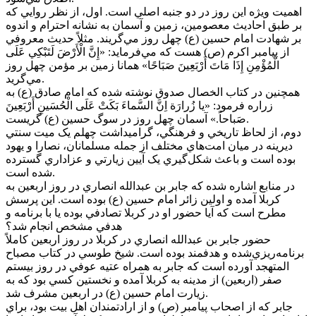
اهميت ويژه اين روز در دو جنبه اصلي است. اول، از نظر روايي که
بر طبق احاديث معصومين، زمين و آسمان به نشانه احترام و اندوه
بر شهادت امام حسين (ع) چهل روز مي‌گريند. مثلاً حديث معروفي
از پيامبر اکرم (ص) هست که مي‌فرمايد: «إِنَّ الْأَرْضَ لَتَبْكِي عَلَى
الْمُؤْمِنِ إِذَا مَاتَ أَرْبَعِينَ صَبَاحًا» همانا زمين بر مؤمن چهل روز
مي‌گريد.
همچنين در کتاب الخصال صدوق نوشته شده که امام صادق (ع) به
زراره فرمود: «يا زُرارَة اِنَّ السَّماءَ بَكَتْ عَلَى الْحُسَينِ أَرْبَعِينَ
صَباحاً.» آسمان چهل روز در سوگ حسين (ع) گريست.
دوم، از لحاظ تاريخي و فرهنگي، گراميداشت چهلم يک ميت سنتي
ديرينه در ميان امت‌هاي مختلف از جمله مسلمانان، نصارا و يهود
بوده است و باعث شکل‌گيري يک آيين زيارتي و عزاداري گسترده
شده است.
در منابع اشاره شده که جابر بن عبدالله انصاري در روز اربعين به
کربلا آمده و اولين زائر امام حسين (ع) بوده است. اين پرسش
مطرح است که آيا حضور او در کربلا تصادفي بوده يا با برنامه و
هدفي مشخص انجام شد؟
حضور جابر بن عبدالله انصاري در کربلا در روز اربعين کاملاً
برنامه‌ريزي‌شده و هدفمند بوده است. شيخ طوسي در کتاب مصباح
المتهجد آورده است که جابر به همراه عتيه عوفي در روز بيستم
صفر (اربعين) از مدينه به کربلا آمده و نخستين کسي بود که به
زيارت امام حسين (ع) در اربعين مشرف شد.
جابر که از اصحاب پيامبر (ص) و از ارادتمندان اهل بيت بود، براي