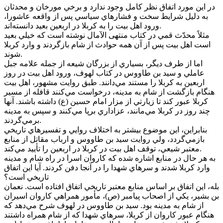
در اين مورد اتفاق نظر کامل وجود ندارد و برخي مورخان و محدثان
به دليل شرايط سخت و فشارهاي سياسي پس از واقعه عاشورا،
ورود اهل بيت را به کربلا در اربعين بعيد دانسته‌اند.
مثلاً محدّث قمي در کتاب منتهى الآمال نوشته است که خيلي بعيد
است اهل بيت پس از آن همه حوادث از شام بازگردند و وارد کربلا
شوند.
اما از طرف ديگر، بسياري از بزرگان شيعه از جمله علامه جبل
عاملي و سيد بن طاووس در کتاب لهوف، ورود اهل بيت در روز
اربعين به کربلا را مستند مي‌دانند. طبق روايت مشهور، اهل بيت
هنگام بازگشت از شام به مدينه، درخواست مي‌کنند قافله از مسير
کربلا عبور کند تا زيارتي از مزار امام حسين (ع) داشته باشند. آنها
چند روز در کربلا مي‌مانند، عزاداري برپا مي‌کنند و سپس به مدينه
برمي‌گردند.
بنابراين، اين موضوع بيشتر به اختلاف روايي و تفسيرهاي تاريخي
بازمي‌گردد، ولي روايت سيد بن طاووس و ارباب مقاتل از منابع
معتبر شيعي، توقف اهل بيت در کربلا در اربعين را تأييد مي‌کند.
به هر حال در منابع اشاره شده که کاروان اسرا در راه شام و مدينه
وارد کربلا شدند و سرهاي شهدا را در آنجا دفن کردند. آيا اين اتفاق
تاريخي است؟
بله، اين اتفاق بر اساس منابع معتبر تاريخي اتفاق افتاده است. نعمان
بن بشير، يکي از اصحاب پيامبر (ص)، مأمور همراهي کاروان اسيران
از شام به مدينه بود. سيد بن طاووس در لهوف شرح مي‌دهد که
هنگام عبور کاروان از کربلا، سرهاي شهدا که از شام همراه داشتند