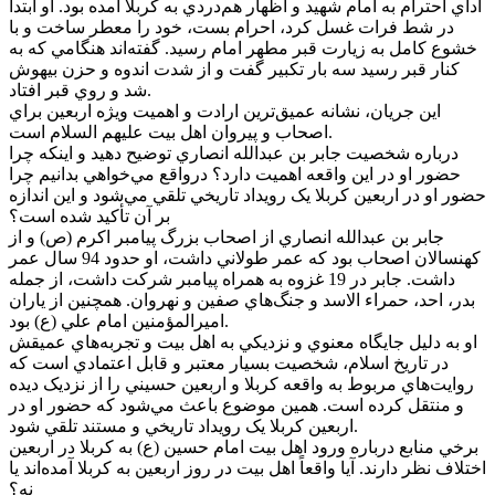
اداي احترام به امام شهيد و اظهار هم‌دردي به کربلا آمده بود. او ابتدا
در شط فرات غسل کرد، احرام بست، خود را معطر ساخت و با
خشوع کامل به زيارت قبر مطهر امام رسيد. گفته‌اند هنگامي که به
کنار قبر رسيد سه بار تکبير گفت و از شدت اندوه و حزن بيهوش
شد و روي قبر افتاد.
اين جريان، نشانه عميق‌ترين ارادت و اهميت ويژه اربعين براي
اصحاب و پيروان اهل بيت عليهم السلام است.
درباره شخصيت جابر بن عبدالله انصاري توضيح دهيد و اينکه چرا
حضور او در اين واقعه اهميت دارد؟ درواقع مي‌خواهي بدانيم چرا
حضور او در اربعين کربلا يک رويداد تاريخي تلقي مي‌شود و اين اندازه
بر آن تأکيد شده است؟
جابر بن عبدالله انصاري از اصحاب بزرگ پيامبر اکرم (ص) و از
کهنسالان اصحاب بود که عمر طولاني داشت، او حدود 94 سال عمر
داشت. جابر در 19 غزوه به همراه پيامبر شرکت داشت، از جمله
بدر، احد، حمراء الاسد و جنگ‌هاي صفين و نهروان. همچنين از ياران
اميرالمؤمنين امام علي (ع) بود.
او به دليل جايگاه معنوي و نزديکي به اهل بيت و تجربه‌هاي عميقش
در تاريخ اسلام، شخصيت بسيار معتبر و قابل اعتمادي است که
روايت‌هاي مربوط به واقعه کربلا و اربعين حسيني را از نزديک ديده
و منتقل کرده است. همين موضوع باعث مي‌شود که حضور او در
اربعين کربلا يک رويداد تاريخي و مستند تلقي شود.
برخي منابع درباره ورود اهل بيت امام حسين (ع) به کربلا در اربعين
اختلاف نظر دارند. آيا واقعاً اهل بيت در روز اربعين به کربلا آمده‌اند يا
نه؟