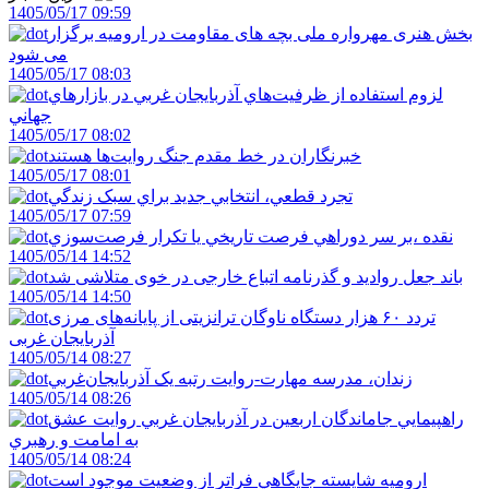
1405/05/17 09:59
بخش هنری مهرواره ملی بچه های مقاومت در ارومیه برگزار
می شود
1405/05/17 08:03
لزوم استفاده از ظرفيت‌هاي آذربايجان غربي در بازارهاي
جهاني
1405/05/17 08:02
خبرنگاران در خط مقدم جنگ روايت‌ها هستند
1405/05/17 08:01
تجرد قطعي، انتخابي جديد براي سبک زندگي
1405/05/17 07:59
نقده ،بر سر دوراهي فرصت تاريخي يا تکرار فرصت‌سوزي
1405/05/14 14:52
باند جعل روادید و گذرنامه اتباع خارجی در خوی متلاشی شد
1405/05/14 14:50
تردد ۶۰ هزار دستگاه ناوگان ترانزیتی از پایانه‌های مرزی
آذربایجان ‌غربی
1405/05/14 08:27
زندان، مدرسه مهارت-روايت رتبه يک آذربايجان‌غربي
1405/05/14 08:26
راهپيمايي جاماندگان اربعين در آذربايجان غربي روايت عشق
به امامت و رهبري
1405/05/14 08:24
اروميه شايسته جايگاهي فراتر از وضعيت موجود است