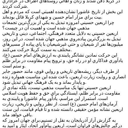
در کربلا دفن شدند و زنان و اهالي روستاهاي اطراف در عزاداري
شرکت کردند.
اين بخش از تاريخ عاشورا نشان‌دهنده اهميتي است که مردم و اهل
بيت براي مزار امام حسين و شهداي کربلا قائل بوده‌اند.
چرا اربعين حسيني امروزه تبديل به يکي از بزرگ‌ترين تجمعات
مذهبي جهان شده است و اهميت آن در چيست؟
اربعين حسيني به دلايل متعدد فرهنگي، اجتماعي، ديني و تاريخي
تبديل به بزرگ‌ترين پياده‌روي مذهبي جهان شده است. در اين روز،
ميليون‌ها نفر از شيعيان و حتي غيرشيعيان با پاي پياده از مسيرهاي
مختلف به سمت کربلا حرکت مي‌کنند.
اين حرکت نمادين نشانگر پايبندي به ارزش‌هاي امام حسين (ع)،
يادآوري فداکاري او در راه حق، و ترويج پيام مقاومت در برابر ظلم
و ستم است.
از طرف ديگر، ريشه‌هاي تاريخي و روايي قوي، مانند حضور جابر
انصاري و روايت زيارت اربعين، باعث شده اين مناسبت همواره زنده
و پايدار بماند و به يک فرهنگ جهاني تبديل شود.
اربعين حسيني تنها يک مناسبت مذهبي نيست، بلکه نمادي از
مقاومت در برابر ظلم، ايستادگي براي حق و حفظ هويت اسلامي
است. استمرار اين مراسم، يادآور پيام عاشورا و پايبندي به
آرمان‌هاي امام حسين (ع) است. از نظر روايي و تاريخي، زيارت
اربعين نشانه مؤمن حقيقي دانسته شده و تا قيام قيامت، اين سنت
باقي خواهد ماند.
به گزارش آراز آذربايجان به نقل از تسنيم،براي جهان امروز که
درگير چالش‌هاي فراوان است، اربعين پيام‌آور اتحاد، ايثار و اميد به