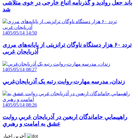
باند جعل روادید و گذرنامه اتباع خارجی در خوی متلاشی
شد
1405/05/14 14:50
تردد ۶۰ هزار دستگاه ناوگان ترانزیتی از پایانه‌های مرزی
آذربایجان ‌غربی
1405/05/14 08:27
زندان، مدرسه مهارت-روايت رتبه يک آذربايجان‌غربي
1405/05/14 08:26
راهپيمايي جاماندگان اربعين در آذربايجان غربي روايت
عشق به امامت و رهبري
آخرین اخبار