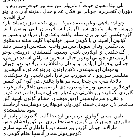
– بلي بونا معنوي حيات آد وئريبلر. من بئله بير حيات سورورم و
دؤوران کئچيريرم. چوباني بو افکار، غم و خيال دنيزينه آپاردي و اونو
غرق ائله‌دي.
چوبان: ايلاهي بو غريبه نه دئيير؟… پري تکجه دنيزلرده ياشايار؟
درويش جاواب وئردي: سن اگر يئر انسانلاريندان اليني اوزسن، اوندا
گؤره‌جکسن کي بير پري سنله اولفت باغلادي، او دريادان و همين بو
گؤلون آراسيندان يا گؤيدن سنين قوللوغونا گليب سنله دوستلوق
ائده‌جکدير. اوندان سونرا، سن هر واخت ايسته‌سن او سنين يانينا
گله‌جکدير. آي اونلارين باشي اوستونه گلميشدي . درويشي يوخو
آپارميشدي، چوباني اويغو و خيال. سحرين سازاغي اسنده درويش،
چوباني يوخودان اوياديب و اوندان وداعلاشيب، يولا دوشدو. چوبان
يوخودان اويانميشدي، لاکين اونون اوزونو غم توزو آلميشدير.
مئيلسيز سورونو داغا سوروب بير قارا داش تاپيب، اونا سؤيکندي.
بالاجا، نئيي¬ني چيخاريب، بير هاوا چالدي. هر¬گون کي کيمين
قوشلارين سسي اونو سئوينديرمه‌دي. او صميمي داغلار ياد و غريبه
گليردي. گوللرده بوياقلاريني دييشديلر. چوبان قوماردا شرکت ائديب
و عقل و سرمايه‌سيني اودوزموشدو. آخشام گؤلون باشينا گلن
ساغيچي‌لار، چوباني خسته گؤردولر. قويونلارين دؤشلرينده آزجاسينا
سود ييغيلميشدي.
يايين ايستي گونلري بيربير‌ينين آردينجا گليب گئديرديلر. پاييزا آز
قاليردي. چوبان گوني گوندن خسته¬‌لنيردي. بير گون آخشام قاش
قارالاندا چوبان گؤردو بير دسته دورنا قاطاري گونئيه ساري
کؤچوردولر .همان آناسينا پيغام گوندردي: