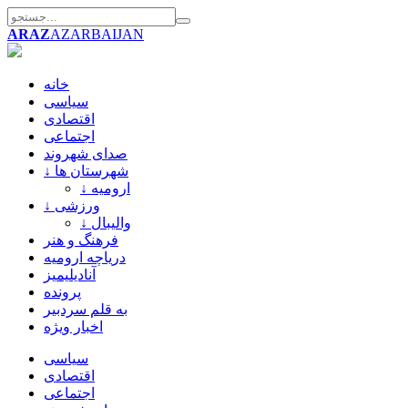
ARAZ
AZARBAIJAN
خانه
سیاسی
اقتصادی
اجتماعی
صدای شهروند
↓ شهرستان ها
↓ ارومیه
↓ ورزشی
↓ والیبال
فرهنگ و هنر
دریاچه ارومیه
آنادیلیمیز
پرونده
به قلم سردبیر
اخبار ویژه
سیاسی
اقتصادی
اجتماعی