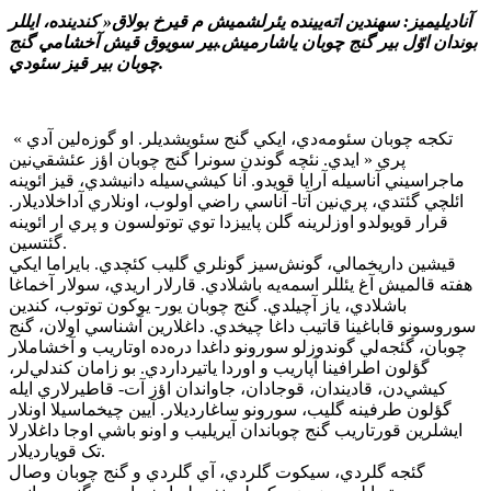
آناديليميز: سهندين اته‌يينده يئرلشميش م قيرخ بولاق« کندينده، ايللر
بوندان اوّل بير گنج چوبان ياشارميش.بير سويوق قيش آخشامي گنج
چوبان بير قيز سئودي.
تکجه چوبان سئومه‌دي، ايکي گنج سئويشديلر. او گوزه‌لين آدي »
پري « ايدي. نئچه گوندن سونرا گنج چوبان اؤز عئشقي‌نين
ماجراسيني آناسيله آرايا قويدو. آنا کيشي‌سيله دانيشدي، قيز ائوينه
ائلچي گئتدي، پري‌نين آتا- آناسي راضي اولوب، اونلاري آداخلاديلار.
قرار قويولدو اوزلرينه گلن پاييزدا توي توتولسون و پري ار ائوينه
گئتسين.
قيشين داريخمالي، گونش‌سيز گونلري گليب کئچدي. بايراما ايکي
هفته قالميش آغ يئللر اسمه‌يه باشلادي. قارلار اريدي، سولار آخماغا
باشلادي، ياز آچيلدي. گنج چوبان يور- يوکون توتوب، کندين
سوروسونو قاباغينا قاتيب داغا چيخدي. داغلارين آشناسي اولان، گنج
چوبان، گئجه‌لي گوندوزلو سورونو داغدا دره‌ده اوتاريب و آخشاملار
گؤلون اطرافينا آپاريب و اوردا ياتيرداردي. بو زامان کندلي‌لر،
کيشي‌دن، قاديندان، قوجادان، جاواندان اؤز آت- قاطيرلاري ايله
گؤلون طرفينه گليب، سورونو ساغارديلار. آيين چيخماسيلا اونلار
ايشلرين قورتاريب گنج چوباندان آيريليب و اونو باشي اوجا داغلارلا
تک قويارديلار.
گئجه گلردي، سيکوت گلردي، آي گلردي و گنج چوبان وصال