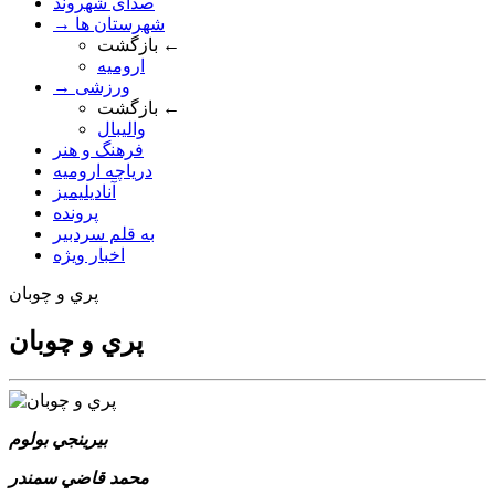
صدای شهروند
→ شهرستان ها
بازگشت ←
ارومیه
→ ورزشی
بازگشت ←
والیبال
فرهنگ و هنر
دریاچه ارومیه
آنادیلیمیز
پرونده
به قلم سردبیر
اخبار ویژه
پري و چوبان
پري و چوبان
بيرينجي بولوم
محمد قاضي سمندر