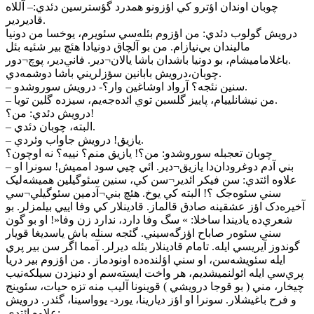
چوبان اوندان اؤترو کي اؤزونو همدرد گؤسترسين دئدي:– آللاه
قاديردير.
درويش گولوب دئدي: من اؤزوم بئله‌سي سئويرم، يوخسا من دونيا
ماليندان بي‌نيازام. من بو آلچاق دونيادا هئچ بير شئيه بئل
باغلاماميشام، بو دونيا باشدان باشا يالان¬دير. فاني‌دير، پوچ¬دور.
چوبان،درويش بابانين سؤزلريني باشا دوشمه‌دي.
– سنين نئجه؟ آرواد اوشاغين وار؟- درويش سوروشدو.
– من نيشانلييام، پاييز گلسبن توي ائده‌جه‌يم، سيزده گلين تويا.
درويش دئدي: من؟!
– البته، چوبان دئدي.
– يازيق! درويش جاواب وئردي.
چوبان تعجبله سوروشدو: من؟! يازيق منم؟ نييه؟ نه اوچون؟
– بني آدم دوغرودان‌دا يازيق¬دير. ائي چيي سود امميش! سونرا او
علاوه ائتدي: سن فيکر ائدير¬سن کي، سنين سئوگيلين هميشه‌ليک
سني سئوه‌جک ؟! البته کي يوخ. هئچ بني¬آدمين سئوگيلي¬سي
آخيره‌دک اؤز عشقينه صادق قالماز. قادينلار کي وفا اييي بيلمزلر. بو
شعري‌ده ياديندا ساخلا: » سگ وفا دارد، ندارد زن وفا«! او بو گون
سني سئوه‌ر صاباح اؤزگه‌سيني. گئجه سنله باش ياسديغا قويار
گوندوز آيريسي ايله. تامام قادينلار بئله ديرلر. آمما اگر سن بير پري
ايله سئويشه‌سن، او سني اؤلنده‌ده اونودماز . من اؤزوم بير دريا
پري‌سي ايله ائولنميشديم، هر واخت ايسته‌سم او دنيزدن سيلکه‌نيب
چيخار، مني ( بو قوجا درويشي ) قوينونا آليب منه تزه حيات، سئوينج
و فرح باغيشلار. سونرا او اؤز ديارينا، يورد- يوواسينا، گئدر. درويش
علاوه ائتدي: