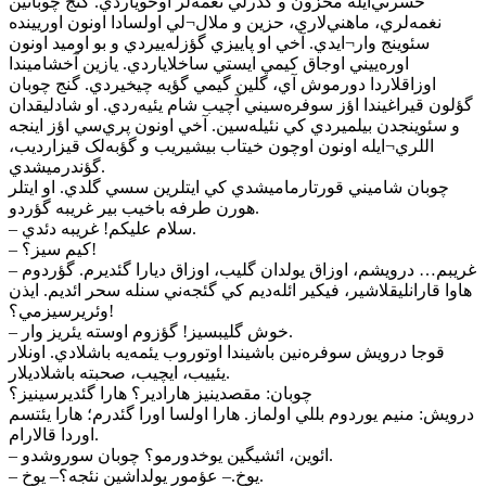
حسرتي‌ايله محزون و کدرلي نغمه‌لر اوخوياردي. گنج چوبانين
نغمه‌لري، ماهني‌لاري، حزين و ملال‌¬لي اولسادا اونون اوريينده
سئوينج وار¬ايدي. آخي او پاييزي گؤزله‌ييردي و بو اوميد اونون
اوره‌ييني اوجاق کيمي ايستي ساخلاياردي. يازين آخشاميندا
اوزاقلاردا دورموش آي، گلين گيمي گؤيه چيخيردي. گنج چوبان
گؤلون قيراغيندا اؤز سوفره‌سيني آچيب شام يئيه‌ردي. او شادليقدان
و سئوينجدن بيلميردي کي نئيله‌سين. آخي اونون پري‌سي اؤز اينجه
اللري¬ايله اونون اوچون خيتاب بيشيريب و گؤبه‌لک قيزارديب،
گؤندرميشدي.
چوبان شاميني قورتارماميشدي کي ايتلرين سسي گلدي. او ايتلر
هورن طرفه باخيب بير غريبه گؤردو.
– سلام عليکم! غريبه دئدي.
– کيم سيز؟!
– غريبم… درويشم، اوزاق يولدان گليب، اوزاق ديارا گئديرم. گؤردوم
هاوا قارانليقلاشير، فيکير ائله‌ديم کي گئجه‌ني سنله سحر ائديم. ايذن
وئريرسيزمي؟!
– خوش گليبسيز! گؤزوم اوسته يئريز وار.
قوجا درويش سوفره‌نين باشيندا اوتوروب يئمه‌يه باشلادي. اونلار
يئييب، ايچيب، صحبته باشلاديلار.
چوبان: مقصدينيز هارادير؟ هارا گئديرسينيز؟
درويش: منيم يوردوم بللي اولماز. هارا اولسا اورا گئدرم؛ هارا يئتسم
اوردا قالارام.
– ائوين، ائشيگين يوخدورمو؟ چوبان سوروشدو.
– يوخ.– عؤمور يولداشين نئجه؟– يوخ.