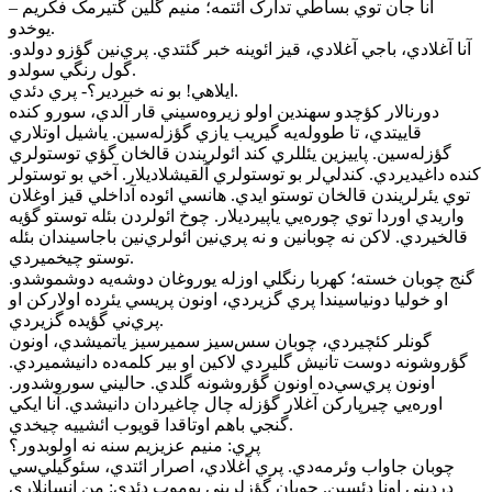
– آنا جان توي بساطي تدارک ائتمه؛ منيم گلين گتيرمک فکريم
يوخدو.
آنا آغلادي، باجي آغلادي، قيز ائوينه خبر گئتدي. پري‌نين گؤزو دولدو.
گول رنگي سولدو.
ايلاهي! بو نه خبردير؟- پري دئدي.
دورنالار کؤچدو سهندين اولو زيروه‌سيني قار آلدي، سورو کنده
قاييتدي، تا طووله‌يه گيريب يازي گؤزله‌سين. ياشيل اوتلاري
گؤزله‌سين. پاييزين يئللري کند ائولريندن قالخان گؤي توستولري
کنده داغيديردي. کندلي‌لر بو توستولري آلقيشلاديلار. آخي بو توستولر
توي يئرلريندن قالخان توستو ايدي. هانسي ائوده آداخلي قيز اوغلان
واريدي اوردا توي چوره‌يي ياپيرديلار. چوخ ائولردن بئله توستو گؤيه
قالخيردي. لاکن نه چوبانين و نه پري‌نين ائولري‌نين باجاسيندان بئله
توستو چيخميردي.
گنج چوبان خسته؛ کهربا رنگلي اوزله يوروغان دوشه‌يه دوشموشدو.
او خوليا دونياسيندا پري گزيردي، اونون پريسي يئرده اولارکن او
پري‌ني گؤيده گزيردي.
گونلر کئچيردي، چوبان سس‌سيز سمير‌سيز ياتميشدي، اونون
گؤروشونه دوست تانيش گليردي لاکين او بير کلمه‌ده دانيشميردي.
اونون پري‌سي‌ده اونون گؤروشونه گلدي. حاليني سوروشدور.
اوره‌يي چيرپارکن آغلار گؤزله چال چاغيردان دانيشدي. آنا ايکي
گنجي باهم اوتاقدا قويوب ائشييه چيخدي.
پري: منيم عزيزيم سنه نه اولوبدور؟
چوبان جاواب وئرمه‌دي. پري آغلادي، اصرار ائتدي، سئوگيلي‌سي
درديني اونا دئسين. چوبان گؤزلريني يوموب دئدي: من انسانلاري