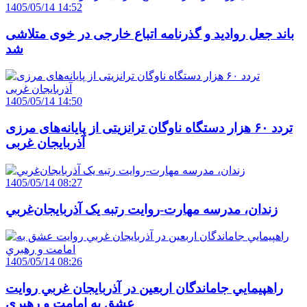
1405/05/14 14:52
باند جعل روادید و گذرنامه اتباع خارجی در خوی متلاشی
شد
1405/05/14 14:50
تردد ۶۰ هزار دستگاه ناوگان ترانزیتی از پایانه‌های مرزی
آذربایجان ‌غربی
1405/05/14 08:27
زندان، مدرسه مهارت-روايت رتبه يک آذربايجان‌غربي
1405/05/14 08:26
راهپيمايي جاماندگان اربعين در آذربايجان غربي روايت
عشق به امامت و رهبري