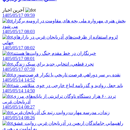
آخرین اخبار
1405/05/17 09:59
بخش هنری مهرواره ملی بچه های مقاومت در ارومیه برگزار
می شود
1405/05/17 08:03
لزوم استفاده از ظرفيت‌هاي آذربايجان غربي در بازارهاي
جهاني
1405/05/17 08:02
خبرنگاران در خط مقدم جنگ روايت‌ها هستند
1405/05/17 08:01
تجرد قطعي، انتخابي جديد براي سبک زندگي
1405/05/17 07:59
نقده ،بر سر دوراهي فرصت تاريخي يا تکرار فرصت‌سوزي
1405/05/14 14:52
باند جعل روادید و گذرنامه اتباع خارجی در خوی متلاشی شد
1405/05/14 14:50
تردد ۶۰ هزار دستگاه ناوگان ترانزیتی از پایانه‌های مرزی
آذربایجان ‌غربی
1405/05/14 08:27
زندان، مدرسه مهارت-روايت رتبه يک آذربايجان‌غربي
1405/05/14 08:26
راهپيمايي جاماندگان اربعين در آذربايجان غربي روايت عشق
به امامت و رهبري