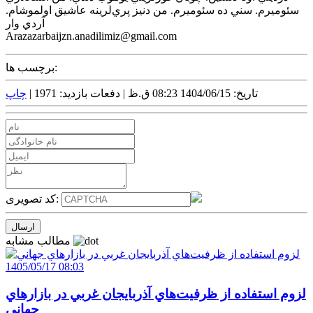
سئوميرم. سني ده سئوميرم. من دنيز پري‌لرينه عاشيق اولموشام.
آردي وار
Arazazarbaijzn.anadilimiz@gmail.com
برچسب ها:
تاریخ: 1404/06/15 08:23 ق.ظ |
دفعات بازدید: 1971 |
چاپ
کد تصویری:
مطالب مشابه
1405/05/17 08:03
لزوم استفاده از ظرفيت‌هاي آذربايجان غربي در بازارهاي
جهاني