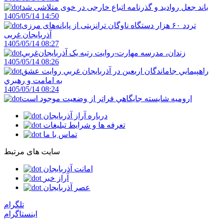
باند جعل روادید و گذرنامه اتباع خارجی در خوی متلاشی شد
1405/05/14 14:50
تردد ۶۰ هزار دستگاه ناوگان ترانزیتی از پایانه‌های مرزی
آذربایجان ‌غربی
1405/05/14 08:27
زندان، مدرسه مهارت-روايت رتبه يک آذربايجان‌غربي
1405/05/14 08:26
راهپيمايي جاماندگان اربعين در آذربايجان غربي روايت عشق
به امامت و رهبري
1405/05/14 08:24
اروميه شايسته جايگاهي فراتر از وضعيت موجود است
درباره آراز آذربایجان
تعرفه ها و شرایط تبلیغات
تماس با ما
سایت های مرتبط
امانت آذربایجان
آراز خبر
عصر آذربایجان
تلگرام
اینستاگرام