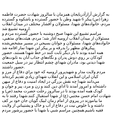
به گزارش آرازآذربايجان همزمان با سالروز شهادت حضرت فاطمه
زهرا (س) پيکر 6 شهيد وطن با حضور گسترده و باشکوه و گسترده
مردم، خانواده‌هاي شهدا، مسئولان و اقشار مختلف در ميدان انقلاب
اروميه تشييع شد.
مراسم تشييع اين شهدا صبح دوشنبه با حضور گسترده مردم و
مسئولان از ميدان انقلاب اروميه آغاز شد؛ مردم، هيئت‌هاي مذهبي،
خانواده‌هاي شهدا، مسئولان و جوانان بسيجي در مسير مشخص‌شده
پيکرهاي مطهر را بدرقه و بر پيکر اين شهدا نماز اقامه شد.
همه آمده بودند تا بار ديگر ثابت کنند در خط شهدا هستند، حضور
کودکان بر روي دوش پدران و نگاه‌هاي جذاب آنان به تابوت‌هاي
شهدا ديدني بود، مادران شهداي چشم انتظار نيز در سيل جمعيت
حضور داشتند.
مردم ولايت مدار و شهيدپرور اروميه که خود براي دفاع از مرز و
کيان ايران اسلامي و اين انقلاب شهداي زيادي تقديم کرده‌اند
مي‌دانند شهدا چه نقش بزرگي در ايجاد امنيت و دفاع از ميهن
داشته‌اند و امروز آمدند تا اداي دين کنند و زن و مرد، پير و جوان و
کودک همه آمده بودند تا در سالروز رحلت حضرت محمد (ص) و
شهادت امام حسن مجتبي (ع) از شهدا استقبال کنند.شهدا رفتند تا به
ما بياموزند در پيروي از امام زمان لبيک گويان جان خود بر کف
داشته و با خلوص نيت در دفاع از آب و خاک و پشتيباني از ولايت
فقيه باشيم.همچنين مراسم شبي با شهدا با حضور پرشور مردم