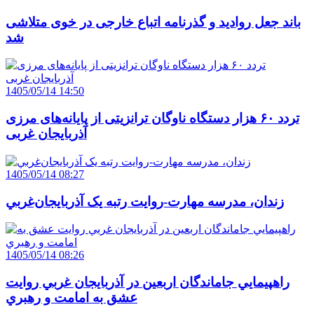
باند جعل روادید و گذرنامه اتباع خارجی در خوی متلاشی
شد
1405/05/14 14:50
تردد ۶۰ هزار دستگاه ناوگان ترانزیتی از پایانه‌های مرزی
آذربایجان ‌غربی
1405/05/14 08:27
زندان، مدرسه مهارت-روايت رتبه يک آذربايجان‌غربي
1405/05/14 08:26
راهپيمايي جاماندگان اربعين در آذربايجان غربي روايت
عشق به امامت و رهبري