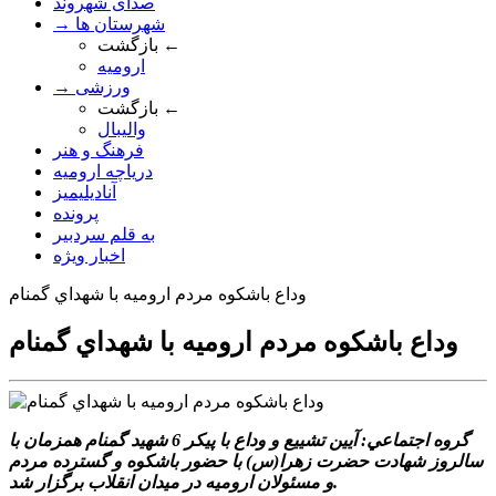
صدای شهروند
→ شهرستان ها
بازگشت ←
ارومیه
→ ورزشی
بازگشت ←
والیبال
فرهنگ و هنر
دریاچه ارومیه
آنادیلیمیز
پرونده
به قلم سردبیر
اخبار ویژه
وداع باشکوه مردم اروميه با شهداي گمنام
وداع باشکوه مردم اروميه با شهداي گمنام
گروه اجتماعي: آيين تشييع و وداع با پيکر 6 شهيد گمنام همزمان با
سالروز شهادت حضرت زهرا(س) با حضور باشکوه و گسترده مردم
و مسئولان اروميه در ميدان انقلاب برگزار شد.