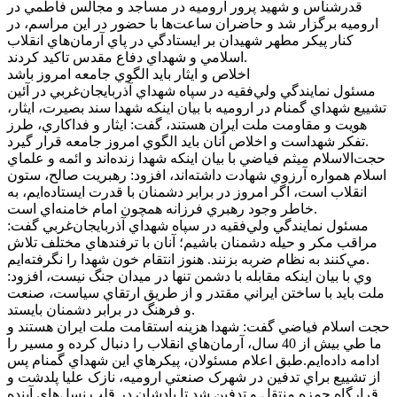
قدرشناس و شهيد پرور اروميه در مساجد و مجالس فاطمي در
اروميه برگزار شد و حاضران ساعت‌ها با حضور در اين مراسم، در
کنار پيکر مطهر شهيدان بر ايستادگي در پاي آرمان‌هاي انقلاب
اسلامي و شهداي دفاع مقدس تاکيد کردند.
اخلاص و ايثار بايد الگوي جامعه امروز باشد
مسئول نمايندگي ولي‌فقيه در سپاه شهداي آذربايجان‌غربي در آئين
تشييع شهداي گمنام در اروميه با بيان اينکه شهدا سند بصيرت، ايثار،
هويت و مقاومت ملت ايران هستند، گفت: ايثار و فداکاري، طرز
تفکر شهداست و اخلاص آنان بايد الگوي امروز جامعه قرار گيرد.
حجت‌الاسلام ميثم فياضي با بيان اينکه شهدا زنده‌اند و ائمه و علماي
اسلام همواره آرزوي شهادت داشته‌اند، افزود: رهبريت صالح، ستون
انقلاب است، اگر امروز در برابر دشمنان با قدرت ايستاده‌ايم، به
خاطر وجود رهبري فرزانه همچون امام خامنه‌اي است.
مسئول نمايندگي ولي‌فقيه در سپاه شهداي آذربايجان‌غربي گفت:
مراقب مکر و حيله دشمنان باشيم؛ آنان با ترفندهاي مختلف تلاش
مي‌کنند به نظام ضربه بزنند. هنوز انتقام خون شهدا را نگرفته‌ايم.
وي با بيان اينکه مقابله با دشمن تنها در ميدان جنگ نيست، افزود:
ملت بايد با ساختن ايراني مقتدر و از طريق ارتقاي سياست، صنعت
و فرهنگ در برابر دشمنان بايستد.
حجت اسلام فياضي گفت: شهدا هزينه استقامت ملت ايران هستند و
ما طي بيش از 40 سال، آرمان‌هاي انقلاب را دنبال کرده و مسير را
ادامه داده‌ايم.طبق اعلام مسئولان، پيکرهاي اين شهداي گمنام پس
از تشييع براي تدفين در شهرک صنعتي اروميه، نازک عليا پلدشت و
قرارگاه حمزه منتقل و تدفين شد تا يادشان در قلب نسل‌هاي آينده