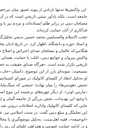
اين واکنش‌ها نه‌تنها بازتابي از پيوند عميق ميان مرجع
جامعه است، بلکه يادآور سنتي تاريخي است که در آن،
مصلحان ديني در برابر ظلم ايستاده‌اند و مردم نيز با و
فداکاري از آنان حمايت کرده‌اند.
حجت الاسلام والمسلمين محمد حسين نديمي تحليل‌گر 
و استاد حوزه و دانشگاه، اظهار کرد: در تاريخ اديان م
هنگامي‌که عالمان و مصلحان صداي اعتراض و اصلاح سر 
واکنش پيروان و جوامع ديني، اغلب با حمايت، همدلي و
تاريخي تکرار شده است: »هرگاه صداي حقيقت به خطر اف
مسيحيت، نمونه‌اي بارز از اين موضوع، داستان »جان 
او به‌دليل انتقاد از کليساي کاتوليک در شوراي کنستا
جنبش »هوسي‌ها« را بنيان نهادند؛ جنبشي که سنگ‌بناياص
»مارتين لوتر«، از ديگر چهره‌هاي برجسته اين موج اصلاح‌طلبي، پس از انتشار »95
با وجود اين تهديدات، بخش بزرگي از جامعه آلمان و ا
جايي که کليساي کاتوليک واداربه اصلاحات دروني شد.
اين تحليلگر و مبلغ ديني گفت: در سنت اسلامي نيز، شا
»ابوحنيفه«، فقيه اهل‌سنت، به‌دليل موضع‌گيري يا مخ
و در ادامه حمايت عمومي و همراهي علماي آن روز را ش