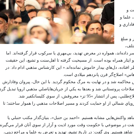
يت و
 علما و
فاداري و
و مبلغ
ختلف،
داده‌اند، همواره در معرض تهديد، بي‌مهري يا سرکوب قرار گرفته‌اند. اما
 ايثار همراه بوده است. از مسيحيت گرفته تا اهل‌سنت و تشيع، اين حقيقت
تاده، دل‌هاي بيدار خاموش نمانده‌اند.« اين کارشناس مذهبي ادام داد: در
هاس« اصلاح‌گر قرن پانزدهم ميلادي است.
نس محاکمه شد و در نهايت به مرگ محکوم گرديد. با اين حال، پيروان وفادارش
لاحات پروتستاني شد و بعدها به يکي از جريان‌هاياصلي مذهبي اروپا تبديل گردي
 تز« معروفش، از سوي کليساتکفير شد.
روپاي شمالي از او حمايت کردند و مسير اصلاحات مذهبي را هموار ساختند؛ تا
هد واکنش‌هايي مشابه هستيم. »احمد بن حنبل«، بنيان‌گذار مکتب حنبلي يا
الفت در موضوعي با حکومت وقت مورد اذيت و آزار از سوي آنان قرار مي‌گيرند
اهد هستيم. وي گفت: در تاريخ تشيع، تهديد و تعرض به علما و مراجع ديني،