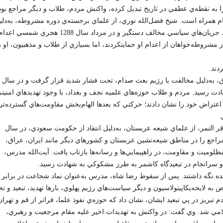
را به نقطه‌ي عطفي در تاريخ تبديل کرده، واکنش مردم، طلاب و ديگر مراجع بود
يام همراه است. شيخ فضل‌الله نوري، از علماي برجسته‌ي دوره مشروطه، به‌دلي
مخالفت با برخي مفاد غرب‌گرايانه‌ي مشروطه، توسط جريان‌هاي سياسي مخالف دستگير و در مرداد سال 1288 هجري شمسي اعد
مشروطه‌خواهان از اعدام او حمايتکردند، اما بسياري از طلاب و مذهبيون، او ر
دند.
ق، به‌دليل مخالفت با رژيم بعث صدام، تحت فشار شديد قرار گرفت و در سال
شهادت رسيد. مردم و طلاب حوزه‌هاي علميه نجف و بغداد، با وجود تهديدهاي امنيت
اعتراض خود را نشان دادند؛ حرکتي که بعدها الهام‌بخش مقاومت‌هاي گسترده‌ت
قر النمر، از علماي شيعه عربستان، به‌دليل انتقاد از حکومت سعودي، در سال
 و مراجع را در مناطق شيعه‌نشين عربستان و کشورهاي ديگر مانند ايران، عراق،
 مظلوميت و مقاومت، در راهپيمايي‌ها و رسانه‌ها بازتاب يافت. آيت‌الله مدرس،
 و سرانجام در تبعيدگاه کاشمر به طرز مشکوکي به شهادت رسيد.
زنده نگه داشتند. پس از سقوط رضا شاه، مدرس به‌عنوان نماد شجاعت در برابر
ض به لايحه‌يکاپيتولاسيون و ديگر سياست‌هاي رژيم پهلوي، بارها تهديد، تبعيد و ت
 15 خرداد 1342 و تظاهرات مردم تبريز در پي تبعيد ايشان، نشان داد که حوزه‌ي نفوذ علما، فراتر از قم و تهرا
امي شد. وي گفت: در واکنش به تهديدات اخير عليه مقام مرجعيت و رهبري،