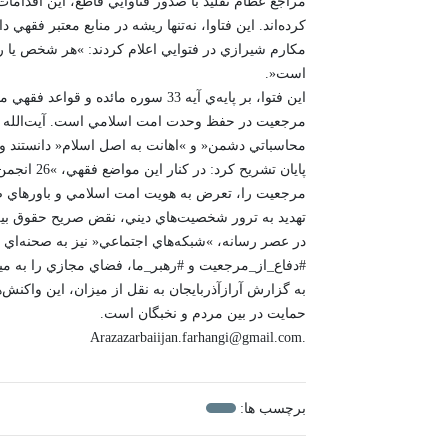
مراجع عظام تقليد با صدور فتاوايي قاطع، اين اقداما
کرده‌اند. اين فتاوا، نه‌تنها ريشه در منابع معتبر فقهي 
مکارم شيرازي در فتوايي اعلام کردند: »هر شخص يا ر
است«.
اين فتوا، بر پايه‌ي آيه 33 سوره ما
مرجعيت در حفظ وحدت امت اسلامي است. آيت‌الله نوري 
محاسباتي دشمن« و »اهانت به اصل اسلام« دانستند و 
پايان تشر
مرجعيت را، تعرض به هويت امت اسلامي و باورهاي صدها
تهديد به ترور شخصيت‌هاي ديني، نقض صريح حقوق بين‌
در عصر رسانه، »شبکه‌هاي اجتماعي« نيز به صحنه‌اي بر
#دفاع_از_مرجعيت و #رهبر_ما، فضاي مجازي را به ميد
به گزارش آرازآذربايجان به نقل از ميزان، اين واکنش
حمايت در بين مردم و نخبگان است.
.Arazazarbaiijan.farhangi@gmail.com
برچسب ها: