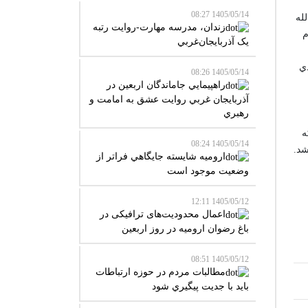
1405/05/14 08:27
لله
زندان، مدرسه مهارت-روايت رتبه
م
يک آذربايجان‌غربي
دي
1405/05/14 08:26
راهپيمايي جاماندگان اربعين در
آذربايجان غربي روايت عشق به امامت و
رهبري
ه
1405/05/14 08:24
شد.
اروميه شايسته جايگاهي فراتر از
وضعيت موجود است
1405/05/12 12:11
اعمال محدودیت‌های ترافیکی در
باغ رضوان ارومیه در روز اربعین
1405/05/12 08:51
مطالبات مردم در حوزه ارتباطات
بايد با جديت پيگيري شود