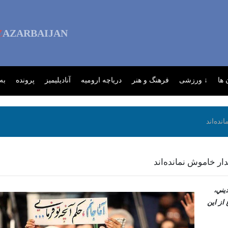
Z
AZARBAIJAN
ها
↓ ورزشی
فرهنگ و هنر
دریاچه ارومیه
آنادیلیمیز
پرونده
به
ده‌اند
ار خاموش نمانده‌اند
يني،
از اين