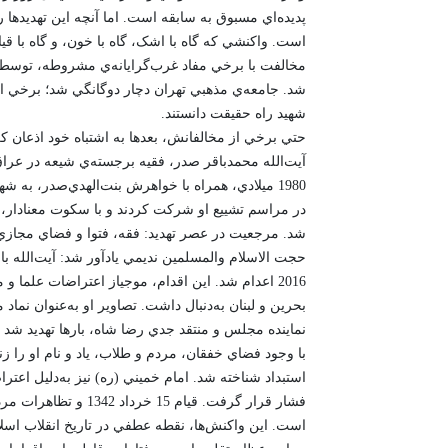
پديده‌اي مسبوق به سابقه است. اما آنچه اين تهديدها 
است. واکنشي که گاه با اشک، گاه با خون، و گاه با ق
شد. جامعه‌ي مذهبي تهران دچار دوگانگي شد؛ برخي از 
شهيد راه حقيقت دانستند.
حتي برخي از مخالفانش، بعدها به اشتباه خود اذعان کر
آيت‌الله محمدباقر صدر، فقيه برجسته‌ي شيعه در عرا
1980 ميلادي، همراه با خواهرش بنت‌الهدي‌صدر، به 
در مراسم تشييع او شرکت کردند و با سکوت معنادار، 
شد. مرجعيت در عصر تهديد: فقه، فتوا و فضاي مجازي
حجت الاسلام والمسلمين نديمي يادآور شد: آيت‌الله با
2016 اعدام شد. اين اقدام، موجياز اعتراضات علما
بحرين و لبنان به‌دنبال داشت. تصاوير او به‌عنوان نماد
نماينده مجلس و منتقد جدي رضا شاه، بارها تهديد شد
با وجود فضاي خفقان، مردم و طلاب، ياد و نام او را 
استبداد شناخته شد. امام خميني (ره) نيز به‌دليل اعترا
فشار قرار گرفت. قيام
است. اين واکنش‌ها، نقطه عطفي در تاريخ انقلاب اسل