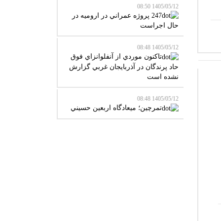
1405/05/12 08:50
247 پروژه عمراني در اروميه در
حال اجراست
1405/05/12 08:48
تاکنون موردي از آنفلوانزاي فوق
حاد پرندگان در آذربايجان غربي گزارش
نشده است
1405/05/12 08:48
تمرچين؛ ميعادگاه اربعين حسيني