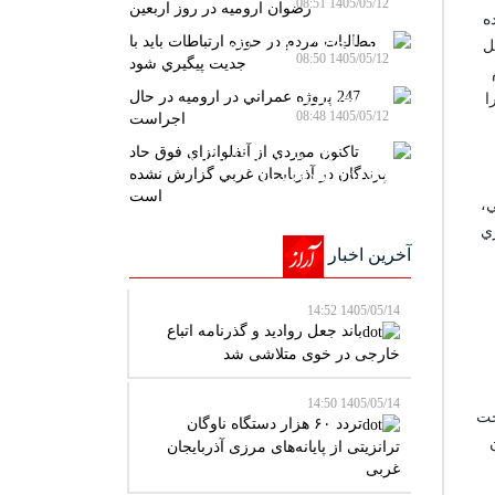
1405/05/12 08:51
ه
مطالبات مردم در حوزه ارتباطات
بايد با جديت پيگيري شود
ل
1405/05/12 08:50
ام
247 پروژه عمراني در اروميه در
حال اجراست
ا
1405/05/12 08:48
تاکنون موردي از آنفلوانزاي فوق
حاد پرندگان در آذربايجان غربي
گزارش نشده است
ي،
ري
آخرین اخبار
1405/05/14 14:52
باند جعل روادید و گذرنامه اتباع
خارجی در خوی متلاشی شد
1405/05/14 14:50
حت
تردد ۶۰ هزار دستگاه ناوگان
ن
ترانزیتی از پایانه‌های مرزی آذربایجان
‌غربی