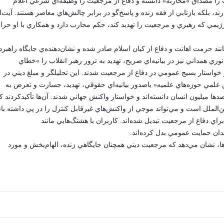
ت را مصداق »محاربه« دانسته و دفاع از مرجعيت را وظيفه‌اي شرعي اعلام
دارند، بلکه بازتابي از فقه زنده و پاسخ‌گو در برابر چالش‌هاي معاصر هستند. آيت‌ا
ژيمي که رهبري و مرجعيت را تهديد کند، حکم محارب دارد و همکاري با او حرا
ئده و قواعد فقهي مانند حرمت اهانت و دفاع از کيان اسلام صادر شده و نشان‌دهنده‌ي جايگاه راهبر
همداني نيز در بيانيه‌اي صريح، تهديد به ترور رهبر انقلاب را »خطاي
خواستار بسيج عمومي در دفاع از مرجعيت شدند. اين تحليلگر و مبلغ ديني در
يح کرد: در کنار اين مواضع فقهي، »26 انجمن علمي حوزه‌هاي علميه« باصدور بيانيه‌اي حقوقي، تهديد، جسارت و تعرض به
 ميليون انسان دانسته‌اند و خواستار واکنش جهاني شدند. آن‌ها تأکيدکردند ک
الملل است و مي‌تواند موجي از واکنش‌هاي غيرقابل کنترل را در پي داشته با
اي دفاع از مرجعيت تبديل شده‌اند. کاربران با هشتگ‌هايي مانند
ان حمايت عمومي بدل کرده‌اند.
‌ها، نشان مي‌دهد که مرجعيت ديني همچنان جايگاهي زنده، الهام‌بخش و مورد