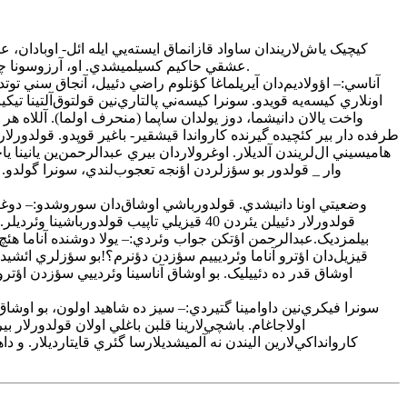
عشقي حاکيم کسيلميشدي. او، آرزوسونا چاتماق اوچون يول‌لار آختارماغا باشلاميشدي. نهايت اؤزو ايله باجارماييب آناسينا دئدي: - آناجان، علم اؤيرنمک اوچون بغداددا گئتمک ايسته‌ييرم.
اونلاري کيسه‌يه قويدو. سونرا کيسه‌ني پالتاري‌نين قولتوق‌آلتينا 
واخت يالان دانيشما، دوز يولدان ساپما (منحرف اولما). آللاه هر
طرفده دار بير کئچيده گيرنده کارواندا قيشقير- باغير قوپدو. قولدورلار کا
هاميسيني ال‌لريندن آلديلار. اوغرولاردان بيري عبدالرحمن‌ين يانين
قولدورلار دئييلن يئردن 40 قيزيلي تاپيب 
قيزيل‌دان اؤترو آناما وئرديييم سؤزدن دؤنرم؟!بو سؤزلري ائشيد
اوشاق قدر ده دئييليک. بو اوشاق آناسينا وئردييي سؤزدن اؤترو ه
سونرا فيکري‌نين داوامينا گتيردي:– سيز ده شاهيد اولون، بو اوشاق 
اولاجاغام. باشچي‌لارينا قلبن باغلي اولان قولدورلار ب
کاروانداکي‌لارين اليندن نه آلميشديلارسا گئري قايتارديلار. و د