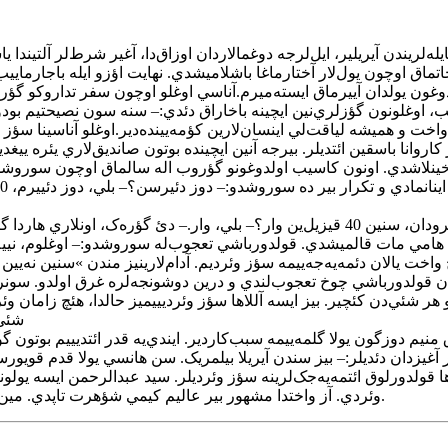
تيکيب، اوغلونون گؤزلري‌نين ايچينه باخاراق دئدي:– سنه سون نصيحتيم ب
 واخت و هميشه لياقت‌لي اينسان‌لارين کؤمه‌يينده‌دير.اوغلو آناسينا سؤز
روانا باسقين ائتديلر. بيرجه آنين ايچينده بوتون صانديق‌لاري يئره ييغديلا
ا ياخينلاشدي. اونون کاسيب اولدوغونو گؤروب اله سالماق اوچون سوروشد
وضعيتي اونا دانيشدي. قولدورباشي‌ اوشاق‌دان سوروشدو:– دوغرودان، سنين 40 قيزيل‌ين وار
قولدورباشينا وئرديلر. هامي مات قالميشدي. قولدورباشي‌ تعجوب‌له سوروشدو:– اوغلو
ن قولدورباشي‌ چوخ تعجوب‌لندي و درين دوشونجه‌لره غرق اولدو. سونرا ي
ر شئي‌دن کئچير. بيز ايسه آللاها سؤز وئرديييميز حالدا، هئچ زامان وئرد
شئي‌
منيم دوزگون يولا گلمه‌ييمه سبب‌کاردير. ايندي‌يه قدر ائتديييم بوتون گ
ير آغيزدان دئديلر:– بيز سندن آيريلا بيلمريک. سن هانسي يولا قدم قويورسا
اها قولدورلوق ائتمه‌يه‌جک‌لرينه سؤز وئرديلر. سيد عبدالرحمن ايسه يولون
وئردي. آز واختدا مشهور بير عاليم کيمي شؤهرت تاپدي. مين‌لرله يولونو آزميش اينسانين حاققا- دوز يولا قاييتماغينا سبب‌کار اولدو.