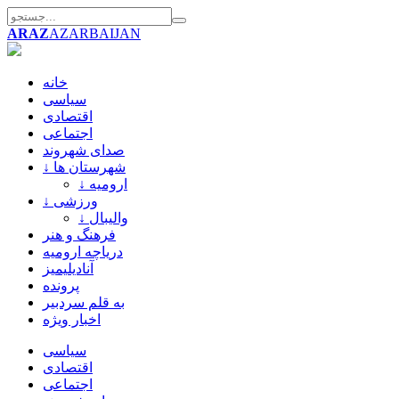
ARAZ
AZARBAIJAN
خانه
سیاسی
اقتصادی
اجتماعی
صدای شهروند
↓ شهرستان ها
↓ ارومیه
↓ ورزشی
↓ والیبال
فرهنگ و هنر
دریاچه ارومیه
آنادیلیمیز
پرونده
به قلم سردبیر
اخبار ویژه
سیاسی
اقتصادی
اجتماعی