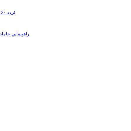
تردد ۶۰ هزار دستگاه ناوگان ترانزیتی از پایانه‌های مرزی آذربایجان ‌غربی
راهپيمايي جامان