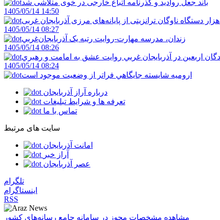
باند جعل روادید و گذرنامه اتباع خارجی در خوی متلاشی شد
1405/05/14 14:50
1405/05/14 08:27
زندان، مدرسه مهارت-روايت رتبه يک آذربايجان‌غربي
1405/05/14 08:26
دگان اربعين در آذربايجان غربي روايت عشق به امامت و رهبري
1405/05/14 08:24
اروميه شايسته جايگاهي فراتر از وضعيت موجود است
درباره آراز آذربایجان
تعرفه ها و شرایط تبلیغات
تماس با ما
سایت های مرتبط
امانت آذربایجان
آراز خبر
عصر آذربایجان
تلگرام
اینستاگرام
RSS
مشاهده مشخصات مجوز در سامانه جامع رسانه‌های کشور