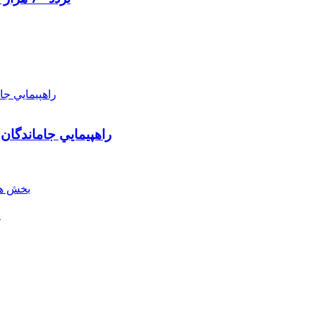
راهپيمايي جاماندگان
بخش هن
ل