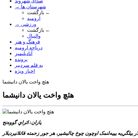
صدای شهروند
→ شهرستان ها
بازگشت ←
ارومیه
→ ورزشی
بازگشت ←
والیبال
فرهنگ و هنر
دریاچه ارومیه
آنادیلیمیز
پرونده
به قلم سردبیر
اخبار ویژه
هئچ واخت يالان دانيشما
هئچ واخت يالان دانيشما
يازان: ائراي گووه‌نج