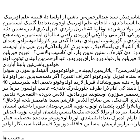
کيچيک ياش‌لاريندان ساواد قازانماق ايسته‌يي ايله ائل- اوبادان، عايله‌لريندن آيريلير، ايل‌لرجه دوغمالاردان اوزاق‌دا، آغير شرط‌لر آلتيندا ياشاييرديلار. سيد عبدالرحمن-ين ياشي آز اولسا دا، قلبينه علم اؤيرنمک
آناسي:– اؤولاديم‌دان آيريلماغا کؤنلوم راضي دئييل، آنجاق سني توتدوغون يولدان آييرماق ايسته‌ميرم.آناسي اوغلو اوچون سفر تداروکو گؤردو. يولا دوشن‌ده اوغلونا 40 قيزيل وئردي. قيزيل‌لاري ايتيرمه‌سين دئيه
ودور کي، اگر مني و آللاهي اؤزوندن راضي سالماق ايسته‌ييرسن‌سه هئچ
 وئردي و گؤروشوب آييريلدي. بغدادا گئدن بير کاروانا قوشولدو. همدان
ر اشيالاري ياغمالاديلار. قولدورلار کاروانداکي‌لارين نه‌يي وار ايديسه،
و:– دئ گؤره‌ک، سنين نه‌يين وار، آي کاسيب بالاسي؟– قيريخ قيزيليم
وار _ قولدور بو سؤزلردن اؤنجه تعجوب‌لندي، سونرا گولدو. اينانمادي و تکرار بير ده سوروشدو:– دوز دئيرسن؟– بلي، دوز دئييرم، 40 قيزيليم وار.قولدورو ماراق بورودو، عبدالرحمن‌ين اليندن توتوب اونو
قولدورباشي‌نين يانينا آپاردي.
؟– بلي، وار.– دئ گؤره‌ک، اونلاري هاردا گيزلتمي‌سن؟– پاتاريمين ايچينده _ قولتوغومون آلتيندا.بو سؤزدن سونرا
م، نييه سنده قيزيل اولدوغونو اعتراف ائتدين؟ اگر دئمه‌سه‌يدين، بيز اونو تاپا
بيلمزديک.عبدالرحمن اؤتکن جواب وئردي:– يولا دوشنده آناما هئچ واخت يالان دئمه‌يه‌جه‌ييمه سؤز وئرديم. آدام‌لارينيز مندن »سنين نه‌يين وار« دئيه سوروشاندا، قيزيل‌لاريم اولدوغونو دئديم. ائله بيليرسينيز، 40
انينداکي آدام‌لارا طرف چئوريله‌رک دئدي:– عاييب اولسون بيزه! بير
يييميز سؤزون اوستونده دورماديق. آللاه‌ين دين‌ده «ائتمه‌‌يين» دئدييي
لري ائله‌ديک، بس صاباح آللاه‌ين قارشي‌سيندا هاميميز نئجه اولاجاق؟
وناه‌لارا گؤره پئشمان اولوب تؤوبه ائديرم.بوندان سونرا ياخشي اينسان
نسا، بيز ده او يوللا گئده‌جه‌ييک.هاميسي پئشمان اولوب تؤوبه ائتديلر.
ا داوام ائده‌رک بغدادا يئتيشدي. اوردا اوخودوغو مدت‌ده تحصيلينه فيکر
برچسب ها: