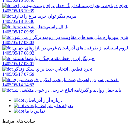
1405/05/18 10:40
احياي درياچه تا بحران پسماند؛ زنگ خطر براي زيست‌بوم درياچه
1405/05/18 10:39
مردم ديگر توان خريد مرغ را ندارند
1405/05/18 10:36
با بال راستي¬ها و شجاعت¬ها
1405/05/17 09:59
ری مهرواره ملی بچه های مقاومت در ارومیه برگزار می شود
1405/05/17 08:03
زوم استفاده از ظرفيت‌هاي آذربايجان غربي در بازارهاي جهاني
1405/05/17 08:02
خبرنگاران در خط مقدم جنگ روايت‌ها هستند
1405/05/17 08:01
تجرد قطعي، انتخابي جديد براي سبک زندگي
1405/05/17 07:59
نقده ،بر سر دوراهي فرصت تاريخي يا تکرار فرصت‌سوزي
1405/05/14 14:52
باند جعل روادید و گذرنامه اتباع خارجی در خوی متلاشی شد
درباره آراز آذربایجان
تعرفه ها و شرایط تبلیغات
تماس با ما
سایت های مرتبط