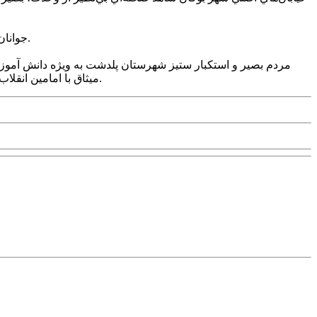
جوانان و دانش‌آموزان شهرستان اشنويه پيشتاز راهپيمايي يوم‌الله 13 آبان شدند و با حضور پرشور خود، انزجار خود را از استکبار جهاني اعلام کردند.
ميثاق با امامين انقلاب و شهداي گرانقدر انقلاب اسلامي. حمايت کامل خود را از ايستادگي و پايمردي جبهه مقاومت بويژه مردم مظلوم و قهرمان غزه اعلام کردند.