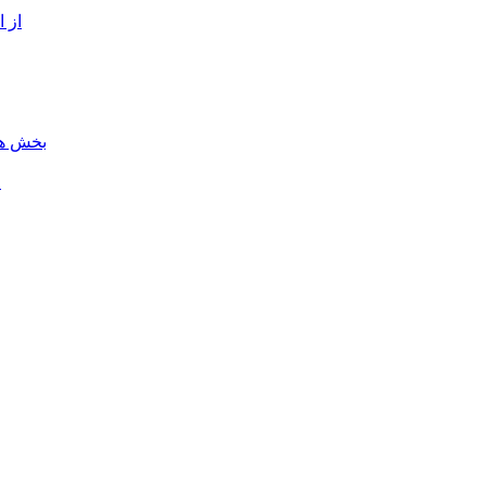
از 
بخش هن
ل