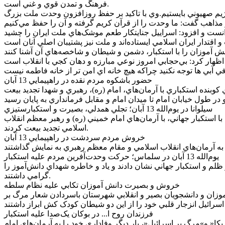
فرهنگ و تمدن قوي و غني است.
و رژيم صهيوني بايستيم.وي با تاکيد بر حفظ روزافزون وحدت ملت بزرگ
حضور باشکوه مردم نقده در راهپيمايي 13 آبان
وبنده استکباري با آرمان‌هاي، امام (ره)، رهبري و شهدا تجديد بيعت
سيلوانا در يوم‌الله 13 آبان؛ تجلي همدلي، بصيرت و استکبارستيزي
يمايي يوم‌الله 13 آبان، ضمن گراميداشت روز ملي مبارزه با استکبار جهاني، با آرمان‌هاي امام خميني (ره) و رهبر معظم انقلاب
اسلامي تجديد بيعت کردند.
خروش مردم سردشت در راهپيمايي 13 آبان
يوم‌الله 13 آبان در سلماس؛ حرکت وحدت‌آفرين مردم عليه استکبار
 ظلم و استکبار جهاني نشان دادند و ياد و خاطره شهداي دانش‌آموز را
گرامي داشتند.
خروش و بصيرت دانش آموزان تکابي عليه نظام سلطه
آموزان و دانشجويان بصير و انقلابي شهرستان باسردادن شعار مرگ بر
فرزندان روح ا... در بوکان يک‌صدا عليه استکبار
 و»مرگ بر اسرائيل«، بار ديگر وفاداري خود را به آرمان‌هاي امام