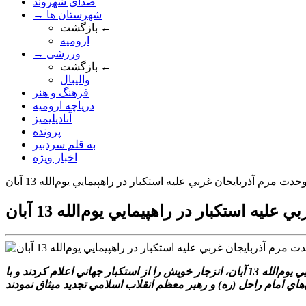
صدای شهروند
→ شهرستان ها
بازگشت ←
ارومیه
→ ورزشی
بازگشت ←
والیبال
فرهنگ و هنر
دریاچه ارومیه
آنادیلیمیز
پرونده
به قلم سردبیر
اخبار ویژه
دت مرم آذربايجان غربي عليه استکبار در راهپيمايي يوم‌الله 13 آبان
ه استکبار در راهپيمايي يوم‌الله 13 آبان
گروه گزارش: هم‌زمان با سراسر کشور، مردم ولايت‌مدار استان آذربايجان غربي در شهرستان‌هاي مختلف با حضور گسترده خود در راهپيمايي يوم‌الله 13 آبان، انزجار خويش را از استکبار جهاني اعلام کردند و با