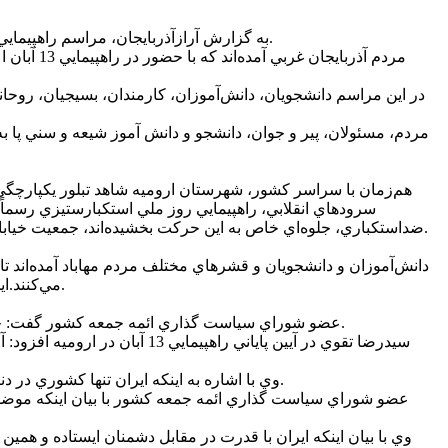
به گزارش آرازآذربايجان، مراسم راهپيمايي يوم‌الله 13 آبان، روز ملي مبارزه با استکبار جهاني، در تمامي شهرستان‌هاي استان آذربايجان غربي با حضور اقشار مختلف مردم برگزار شد.
مردم آذرب
در اين مراسم دانشجويان، دانش‌آموزان، کارمندان، بسيجيان، روحان
هم‌زمان با سراسر کشور، شهرستان اروميه شاهد تبلور يکپارچگي
سرودهاي انقلابي، راهپيمايي روز ملي استکبارستيزي رسماً آ
ضداستکباري، جلوه‌اي خاص به اين حرکت بخشيده‌اند، جمعيت خيابان اصلي امام خميني (ره) را پرکرده و با شعارهاي کوبنده، مسير تعيين شده به سمت ميدان انقلاب را به يک نمايش قدرت ملي تبديل کرده‌اند.
مي‌کنند.اين مراسم در مهاباد از ميدان شهدا آغاز شد و راهپيمايان با پيمودن مسير راهپيمايي در خيابان طالقاني در ميدان جمهوري اسلامي تجمع کردند.
عضو شوراي سياست گذاري ائمه جمعه کشور گفت: حضور پرشور مردم به ويژه جوانان و نوجوانان در راهپيمايي 13 آبان نشان دهنده تداوم خط مبارزه با استکبار جهاني و آمريکاي خونخوار است.
سيدرضا تقوي در آيين پاياني 
وي با اشاره به اينکه ايران تنها کشوري در دنياست که در مقابل آمريکا و ابهت آن ايستاده است، اضافه کرد: ما تنها کشوري بوديم که سفارت آمريکا زا تسخير کرديم و به آن حمله کرديم.
عضو شوراي سياست گذاري ائمه جمعه کشور با بيان اينکه موضوع هس
وي با بيان اينکه ايران با قدرت در مقابل دشمنان ايستاده و ه