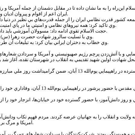
لام اين‌راه را به ما نشان داده تا در مقابل دشمنان از جمله آمريکا 
ايران اعم از اقوام و پيروان اديان و مذاهب گفت: ما وحدت را از قرآن کريم گرفته و آن را حفظ مي‌کنيم.
وي تاکيد کرد: همه نيروهاي نظامي و امنيتي ما در پاي امنيت و اقتدار ايران اسلامي ايستاده‌اند و ملت نيز پشتيبان اصلي آنان است.
حجت الاسلام تقوي ادامه داد: مسوولان آموزشي بايد دانش آموزان را با استکبار، دشمن و شيطان و شاخصه‌هاي آن آشنا کنند.
وي با تسليت سالروز شهادت حضرت زهرا (س) اظهار کرد: بي‌حجابي امروز نوعي مبارزه و دهان کجي با انقلاب است.
وي خطاب به دختران ايراني بيان کرد: به تبليغات آن طرفي آبي ها توجه نکنيد چراکه هيچ خانه اي امن تر از خانه فاطمه نيست.
ايي و با آتش‌زدن پرچم رژيم صهيونيستي و آمريکا و سردادن شعار‌هاي ک
مردم غيور و انقلابي بخش سيلوانا شهرستان اروميه با حضوري گسترده در راهپ
 و روز دانش‌آموز، با حضور گسترده خود در خيابان‌ها، انزجار خود را از
 ولايت و انقلاب را به جهانيان عرضه کردند. مردم فهيم تکاب ودانش‌
آمريکا و مرگ بر اسرائيل انزجار قلبي خود را از اين دو شيطان کودک کش ابراز داشتند.
و همبستگي بودند. شرکت‌کنندگان با سردادن شعارهاي »مرگ بر آمريکا«