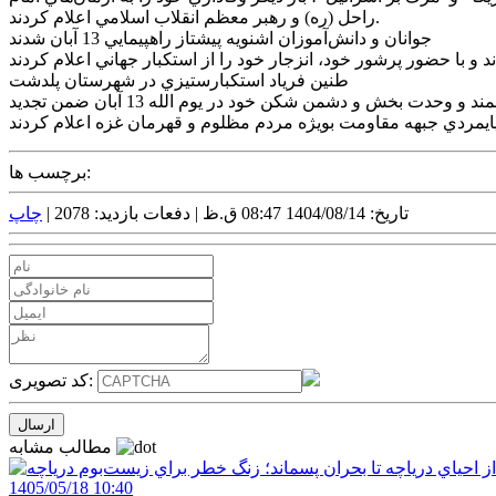
راحل (ره) و رهبر معظم انقلاب اسلامي اعلام کردند.
جوانان و دانش‌آموزان اشنويه پيشتاز راهپيمايي 13 آبان شدند
طنين فرياد استکبارستيزي در شهرستان پلدشت
مردم بصير و استکبار ستيز شهرستان پلدشت به ويژه دانش آموزان و دانشجويان. اين پيشگامان گام دوم انقلاب اسلامي با حضور شکوهمند و وحدت بخش و دشمن شکن خود در يوم الله 13 آبان ضمن تجديد
برچسب ها:
تاریخ: 1404/08/14 08:47 ق.ظ |
دفعات بازدید: 2078 |
چاپ
کد تصویری:
مطالب مشابه
1405/05/18 10:40