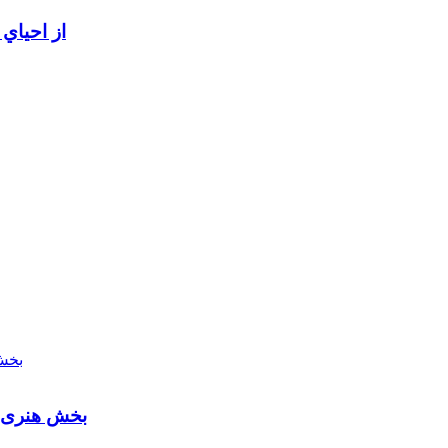
از احياي
بخش هنری م