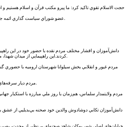
حجت الاسلام تقوي تاکيد کرد: ما پيرو مکتب قرآن و اسلام هستيم و اس
عضو شوراي سياست گذاري ائمه جمعه کشور قدرت نظامي ايران را از جمله قدرت‌هاي بي نظير در دنيا دانست و افزود: اسراييل جنايتکار طعم موشک‌هاي ملت ايران را چشيد.
دانش‌آموزان و اقشار مختلف مردم نقده با حضور خود در اين راهپيم
کردند.اين راهپيمايي از ميدان شهدا، محل شهادت اولين شهيد تقديمي به انقلاب در شهرستان نقده، آغاز شد و در طول خيابان امام تا ميدان امام و مقابل فرمانداري به پايان رسيد.
مردم ديار سرفه‌هاي مقدس با حضور پرشور در راهپيمايي يوم‌الله 13 آبان، وفاداري خود را به آرمان‌هاي انقلاب اسلامي و مقام معظم رهبري به نمايش گذاشتند.
مردم ولايتمدار سلماس، هم‌زمان با روز ملي مبارزه با استکبار جهاني
دانش‌آموزان تکابي دوشادوش والدين خود صحنه بي‌بديليي از عشق به
خيابان‌هاي اصلي شهر بوکان شاهد صحنه‌اي بي‌نظير از وحدت، بصيرت 