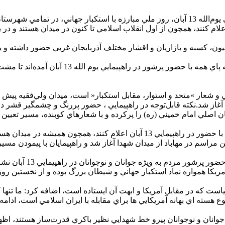
ايجان غربي آمده‌اند که با حضور در راهپيمايي 13 آبان اعلام کنند، همچون از اول انقلاب اسلامي تا
يون، کسبه و بازاريان و اقشار مختلف آذربايجان غربي حضور داشته و ي
مردم، مسئولان، پير و جوان، دانشجو و دانش آم
 و شعار »متحد و استوار، مقابل استکبار« است، ميدان ولي‌فقيه پي
غاز شد.نکته قابل‌توجه در راهپيمايي ، حضور پررنگ و چشمگير قشر دان
دانش‌آموزان و دانشجويان و قشر‌هاي مختلف مردم مهاباد آمده‌اند تا با حضور در را
راهپيمايي 13 آبان در اروميه افزود: آمريکا همواره نماد استکبار جهاني و شيطان بزرگ ب
ته اي بهانه آمريکايي ها براي مقابله با ايران اسلامي است، ادامه دا
مين جوانان و نوجوانان پيرو خط شهدايي نظير باکري قدرت‌ساز هستند، 