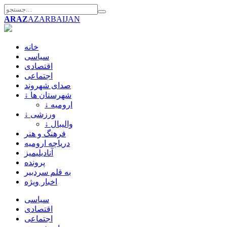
ARAZ
AZARBAIJAN
خانه
سیاسی
اقتصادی
اجتماعی
صدای شهروند
↓ شهرستان ها
↓ ارومیه
↓ ورزشی
↓ والیبال
فرهنگ و هنر
دریاچه ارومیه
آنادیلیمیز
پرونده
به قلم سردبیر
اخبار ویژه
سیاسی
اقتصادی
اجتماعی