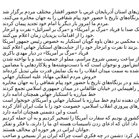
 کنون در ميدان هستند و در بزنگاه‌هاي تاريخ با حضور خود پيام شفافي را به جهان مخابره مي‌کنند،
مردم ما امروز بار ديگر با امام خود تجديد پيمان کردند.
ک صدا با فرياد «مرگ بر آمريکا» و «مرگ بر اسرائيل» نفرت و انزجار
خود را از اقدامات يزيديان زمان اعلام مي‌کنند.
وز شيعه و سني پا به پاي همه با حضور پرشور در راهپيمايي يوم الله 13 آبان آمده‌اند تا مشت محکمي بر دهان ياوه گويان استکبار به خصوص رئيس جمهور آمريکا
بزنند تا نفرت و انزجار خود را از جنايت‌هاي استکبار جهاني اعلام کنند.
فرياد »مرگ بر آمريکا« در ديار مهدي باکري
ش از ساعت رسمي شروع مراسم، مملو از جمعيت شد و با نواخته شدن
ش‌آموز و نوجوان است که با دست‌نوشته‌ها و پلاکارد‌هايي با مضامين
خروش مردم انقلابي مهاباد عليه استکبار جهاني
هپيمايي 13 آبان اعلام کنند، همچون هميشه در ميدان هستند و در بزنگاه‌هاي تاريخ با حضور خود پيام شفافي را به جهان مخابره
خط مبارزه با استکبار جهاني همچنان ادامه دارد
وده و از نخستين روزهاي پيروزي انقلاب اسلامي، خصومت خود را با ملت ايران آغاز کرده
است و اين دشمني همچنان ادامه دارد.
د: آنان که ادعاي زدن تاسيسات هسته اي ما را دارند، با فکر و تفکر
جوانان ايراني در هر حوزه اي مخالف هستند.
اظهار کرد: دشمن در چه فکري است چراکه ايران پر از بسيجي و صاحب