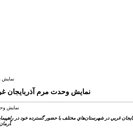
نمايش وح
نمايش وحدت مرم آذربايجان غربي علي
آرمان‌هاي امام راحل (ره) و رهبر معظم انقلاب اسلامي تجديد ميثاق نمودند.