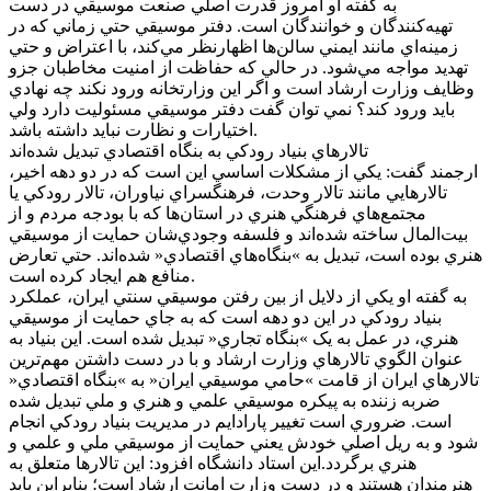
به گفته او امروز قدرت اصلي صنعت موسيقي در دست
تهيه‌کنندگان و خوانندگان است. دفتر موسيقي حتي زماني که در
زمينه‌اي مانند ايمني سالن‌ها اظهارنظر مي‌کند، با اعتراض و حتي
تهديد مواجه مي‌شود. در حالي که حفاظت از امنيت مخاطبان جزو
وظايف وزارت ارشاد است و اگر اين وزارتخانه ورود نکند چه نهادي
بايد ورود کند؟ نمي توان گفت دفتر موسيقي مسئوليت دارد ولي
اختيارات و نظارت نبايد داشته باشد.
تالارهاي بنياد رودکي به بنگاه اقتصادي تبديل شده‌اند
ارجمند گفت: يکي از مشکلات اساسي اين است که در دو دهه اخير،
تالارهايي مانند تالار وحدت، فرهنگسراي نياوران، تالار رودکي يا
مجتمع‌هاي فرهنگي هنري در استان‌ها که با بودجه مردم و از
بيت‌المال ساخته شده‌اند و فلسفه وجودي‌شان حمايت از موسيقي
هنري بوده است، تبديل به »بنگاه‌هاي اقتصادي« شده‌اند. حتي تعارض
منافع هم ايجاد کرده است.
به گفته او يکي از دلايل از بين رفتن موسيقي سنتي ايران، عملکرد
بنياد رودکي در اين دو دهه است که به جاي حمايت از موسيقي
هنري، در عمل به يک »بنگاه تجاري« تبديل شده است. اين بنياد به
عنوان الگوي تالارهاي وزارت ارشاد و با در دست داشتن مهم‌ترين
تالارهاي ايران از قامت »حامي موسيقي ايران« به »بنگاه اقتصادي«
ضربه زننده به پيکره موسيقي علمي و هنري و ملي تبديل شده
است. ضروري است تغيير پارادايم در مديريت بنياد رودکي انجام
شود و به ريل اصلي خودش يعني حمايت از موسيقي ملي و علمي و
هنري برگردد.اين استاد دانشگاه افزود: اين تالارها متعلق به
هنرمندان هستند و در دست وزارت امانت ارشاد است؛ بنابراين بايد