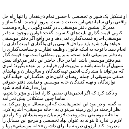
او تشکيل يک شوراي تخصصي با حضور تمام ذي‌نفعان را تنها راه حل
واقعي براي ساماندهي اين صنعت دانست. پيروز ارجمند ـ آهنگساز و
مديرکل پيشين دفتر موسيقي ـ در گفت‌وگويي درباره وضعيت
کنوني قيمت‌گذاري بليت‌هاي کنسرت گفت: قوانين موجود به دفتر
موسيقي اجازه قيمت‌گذاري نمي‌دهد و در واقع اگر دفتر موسيقي
بخواهد وارد شود بايد مراحل قانوني براي واگذاري قيمت‌گذاري را
انجام دهد. با توجه به اينکه قانون، وظيفه نظارت و سياست‌گذاري را
به دفتر موسيقي داده است، بنابراين منطقي است نهاد قيمت‌گذار
هم دفتر موسيقي باشد. اما در حال حاضر اين دفتر مي‌تواند نقش
تسهيل‌گر داشته باشد و مديريت اين فرايند را بر عهده بگيرد؛ امري
که مي‌تواند با مشارکت انجمن تهيه‌کنندگان و سالن‌داران و نهادهاي
صنفي موسيقي از جمله روساي کانون‌هاي آهنگسازان، خوانندگان،
نوازندگان و تهيه کنندگان خانه موسيقي و نماينده دفتر حقوقي
وزارت ارشاد انجام شود.
او تأکيد کرد که اگر انجمن‌هاي صنفي کارا، فعال و مؤثر داشتيم،
اساسا چنين مشکلاتي پيش نمي‌آمد.
به گفته او در نبود اين انجمن‌هاست که اين مسائل بروز مي‌کند. به
نظر ارجمند در اين زمينه مي‌توان به »خانه موسيقي« اشاره کرد،
اما خانه موسيقي مشروعيت لازم ميان موسيقيدانان و کارآمدي
لازم را ندارد تا بتواند به عنوان نهاد تخصصي و مرجع اين مسائل را
مديريت کند. آرزوي ديرينه ما براي داشتن »خانه موسيقي« پويا و