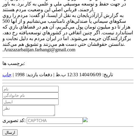
در جهت حفظ و توسعه موسيقي ملي و علمي به کار برد. به باور
ارجمند، قرباني اصلي اين وضعيت مردم هستند.
به گزارش آرازآذربايجان به نقل از ايسنا، او گفت: مردم را روي
سکوهاي سيماني يا صندلي‌هاي نامناسب مي‌نشانيم و از آنها 500
هزار تا دو ميليون تومان پول مي‌گيريم، آن هم در فضاهاي بازي که
استاندارد نيست. اگر چنين اتفاقي در کشورهاي توسعه‌يافته رخ دهد،
برگزارکنندگان جريمه مي‌شوند. اما در ايران مردم به دليل نجابت و
ندانستن حقوقشان حتي دست هم مي‌زنند و تشويق هم مي‌کنند.
.Arazazarbaiijan.farhangi@gmail.com
برچسب ها:
تاریخ: 1404/06/09 12:33 ب.ظ |
دفعات بازدید: 1998 |
چاپ
کد تصویری: