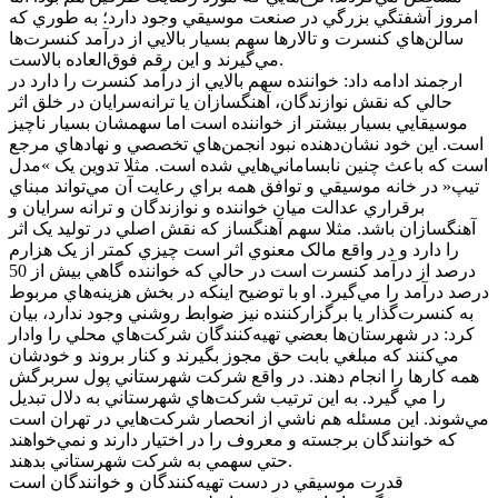
امروز آشفتگي بزرگي در صنعت موسيقي وجود دارد؛ به طوري که
سالن‌هاي کنسرت و تالارها سهم بسيار بالايي از درآمد کنسرت‌ها
مي‌گيرند و اين رقم فوق‌العاده بالاست.
ارجمند ادامه داد: خواننده سهم بالايي از درآمد کنسرت را دارد در
حالي که نقش نوازندگان، آهنگسازان يا ترانه‌سرايان در خلق اثر
موسيقايي بسيار بيشتر از خواننده است اما سهمشان بسيار ناچيز
است. اين خود نشان‌دهنده نبود انجمن‌هاي تخصصي و نهادهاي مرجع
است که باعث چنين نابساماني‌هايي شده است. مثلا تدوين يک »مدل
تيپ« در خانه موسيقي و توافق همه براي رعايت آن مي‌تواند مبناي
برقراري عدالت ميان خواننده و نوازندگان و ترانه سرايان و
آهنگسازان باشد. مثلا سهم آهنگساز که نقش اصلي در توليد يک اثر
را دارد و در واقع مالک معنوي اثر است چيزي کمتر از يک هزارم
درصد از درآمد کنسرت است در حالي که خواننده گاهي بيش از 50
درصد درآمد را مي‌گيرد. او با توضيح اينکه در بخش هزينه‌هاي مربوط
به کنسرت‌گذار يا برگزارکننده نيز ضوابط روشني وجود ندارد، بيان
کرد: در شهرستان‌ها بعضي تهيه‌کنندگان شرکت‌هاي محلي را وادار
مي‌کنند که مبلغي بابت حق مجوز بگيرند و کنار بروند و خودشان
همه کارها را انجام دهند. در واقع شرکت شهرستاني پول سربرگش
را مي گيرد. به اين ترتيب شرکت‌هاي شهرستاني به دلال تبديل
مي‌شوند. اين مسئله هم ناشي از انحصار شرکت‌هايي در تهران است
که خوانندگان برجسته و معروف را در اختيار دارند و نمي‌خواهند
حتي سهمي به شرکت شهرستاني بدهند.
قدرت موسيقي در دست تهيه‌کنندگان و خوانندگان است