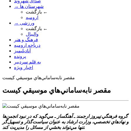
صدای شهروند
→ شهرستان ها
بازگشت ←
ارومیه
→ ورزشی
بازگشت ←
والیبال
فرهنگ و هنر
دریاچه ارومیه
آنادیلیمیز
پرونده
به قلم سردبیر
اخبار ویژه
مقصر نابه‌ساماني‌هاي موسيقي کيست
مقصر نابه‌ساماني‌هاي موسيقي کيست
گروه فرهنگي:پيروز ارجمند ـ آهنگساز ـ مي‌گويد که در نبود انجمن‌ها
و نهادهاي تخصصي، وزارت ارشاد به‌ عنوان سياست‌گذار و تسهيل‌گر
تنها مي‌تواند بخشي از مسائل را مديريت کند.