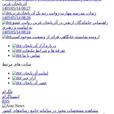
آذربایجان ‌غربی
1405/05/14 08:27
زندان، مدرسه مهارت-روايت رتبه يک آذربايجان‌غربي
1405/05/14 08:26
راهپيمايي جاماندگان اربعين در آذربايجان غربي روايت عشق
به امامت و رهبري
1405/05/14 08:24
اروميه شايسته جايگاهي فراتر از وضعيت موجود است
درباره آراز آذربایجان
تعرفه ها و شرایط تبلیغات
تماس با ما
سایت های مرتبط
امانت آذربایجان
آراز خبر
عصر آذربایجان
تلگرام
اینستاگرام
RSS
مشاهده مشخصات مجوز در سامانه جامع رسانه‌های کشور