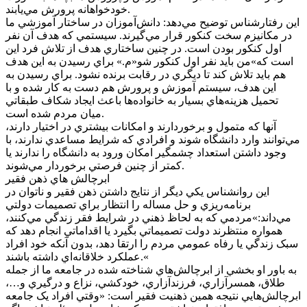
خودخواهانه پرورش مي‌يابند.
اين رفتارشناس توضيح مي‌دهد: دانش‌آموزان در ساختار آموزشي ما
در مکانيزم سخت کنکور قرار مي‌گيرند. سيستمي که هدف آن نفر
اول کنکور بودن است. در چنين ساختاري هدف از تلاش فرد اين
است که»من بايد نفر اول کنکور شو«م.» براي رسيدن به اين هدف
هم بايد تلاش کند تا ديگري در رقابت برنده نشود. براي رسيدن به
اين هدف، سيستم آموزش و پرورش هم دست به کار شده و با
تحميل هزينه‌هاي بسيار به خانواده‌ها باعث ايجاد شکاف طبقاتي
ميان مردم شده است.
آنها که متمول و برخوردارند و امکانات بيشتري در اختيار دارند،
مي‌توانند وارد دانشگاه شوند و افرادي که شرايط مساعدي ندارند، با
وجود داشتن استعداد چشمگير امکان ورود به دانشگاه را ندارند يا
کمتر از چنين فرصتي برخوردار مي‌شوند.
ابرچالش هاي ذهن فقير
اين روانشناس يکي ديگر از نتايج داشتن ذهن فقير و ناتوان در
برنامه‌ريزي و حل مساله را انتظار براي تصميمات دولتي
مي‌داند:»مردمي که به لحاظ ذهني در شرايط فقر زندگي مي‌کنند،
همواره منتظرند دولت تصميماتي بگيرد يا اقداماتي انجام دهد که
سبک زندگي يا رفاه عمومي مردم را ارتقا دهد، بدون آنکه خود افراد
عملکرد خلاقانه‌اي داشته باشند.«
به باور او بخشي از ابرچالش‌هاي شناخته شده در جامعه ما از جمله
طلاق، همسرآزاري، فرزندآزاري، خودکشي، نزاع و درگيري و…،
ابرچالش‌هايي نتيجه همين ذهنيت فقير است: «وقتي افراد يک جامعه