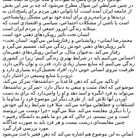
در چنين شرايطي اين سوال مطرح مي‌شود که چه بر سر اين بخش
از جامعه ايران آمده است، آيا ناتواني ذهن مردم براي پاسخ‌دادن به
ترديد‌ها و برنامه‌ريزي براي آينده خود نوعي مشکل روانشناختي
است يا ناشي از مشکلات اجتماعي، سياسي و اقتصادي است که
مبتلابه زندگي امروز جمعي از مردم ايران است.
انسان تحت تأثير رويکرد‌هاي ذهني خود است
»محمدرضا ايماني« روانشناس و رفتارشناس مي‌گويد: انسان تحت
تأثير رويکرد‌هاي ذهني خودش زندگي مي‌کند، تصميم مي‌گيرد و
رفتار مي‌کند. به‌عنوان مثال، بر اساس رويکرد‌هاي ذهني‌مان
احساس مي‌کنيم بايد در شرايط بهتري زندگي کنيم؛ زيرا در کشوري
زندگي مي‌کنيم که منابع بسيار زيادي دارد، قدرت و توان بالايي دارد،
ظرفيت نيروي انساني خوبي دارد، افراد تحصيل‌کرده بسياري دارد و
ثروت يا منابع وسيعي در اختيار دارد.
او تاکيد مي‌کند که ذهن قاعدتاً بر »نداشته‌ها« تمرکز مي‌کند،
موضوعي که ابعاد مثبت و منفي به دنبال دارد: »تمرکز بر نداشته‌ها،
مي‌تواند به فرد انگيزه و اميد دهد و او را وامي‌دارد که براي به دست
آوردن آنها تلاش کند. از طرف ديگر اين موضوع فرد را مداوما با
اشتباهات و خطا‌هايي مواجه مي‌کند. مثلا فرد شرايط زندگي خودش
را با ديگري مقايسه مي‌کند. مثلا مي‌گويد »چرا دوست من ثروتمند
است و من نيستم، در حالي که هر دو ما باهم به دانشگاه رفتيم.«
چنين مقايسه‌اي درست نيست و هر فرد بايد به صورت جداگانه
مورد بررسي قرار گيرد.
ايماني به اين موضوع هم اشاره مي‌کند که ذهن فقير باعث مي‌شود