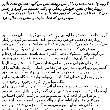
گروه جامعه: محمدرضا ايماني روانشناس مي‌گويد: انسان تحت تأثير
رويکرد‌هاي ذهني خودش زندگي مي‌کند، تصميم مي‌گيرد و رفتار
مي‌کند. او تاکيد مي‌کند که ذهن قاعدتاً بر »نداشته‌ها« تمرکز مي‌کند،
موضوعي که ابعاد مثبت و منفي به دنبال دارد
گروه جامعه: محمدرضا ايماني روانشناس مي‌گويد: انسان تحت تأثير
رويکرد‌هاي ذهني خودش زندگي مي‌کند، تصميم مي‌گيرد و رفتار
مي‌کند. او تاکيد مي‌کند که ذهن قاعدتاً بر »نداشته‌ها« تمرکز مي‌کند،
موضوعي که ابعاد مثبت و منفي به دنبال دارديک روانشناس
مي‌گويد: وقتي مسئولان ذهني فقير داشته باشند، تصميم‌گيري‌ها و
سياست‌گذاري‌هايشان مردم را به سمت منافع شخصي و بروز
رفتار‌هاي هيجاني و غيرمنطقي هدايت مي‌کند. به عنوان مثال با
گسترش روزافزون مدارس غيرانتقاعي، امکان رقابت عادلانه را از
دانش‌آموزان سلب کرده‌ايم. استعداد‌هاي برتر ساکن در مناطق
محروم به دليل فقدان امکانات نمي‌توانند وارد دانشگاه شوند و اين
امکان تنها براي افراد برخوردار وجود دارد.
اين روز‌ها کم نيستند در جامعه ايراني که نه توان برنامه‌ريزي براي
آينده را دارد و نه حوصله چنداني براي گفت‌و‌گو و تبادل نظر. هر روز
را در هراس از آنچه فردا مي‌شنويم سر مي‌کنيم. گاهي احساس
مي‌کنيم مغزمان انباشته از سوالات بدون پاسخ و لبريز از ترديد
است. گاهي هم به اين نتيجه مي‌رسيم که مغزمان فاقد مهارت و
توانايي لازم براي پاسخ به سوالات و نگاه کردن به آينده است.