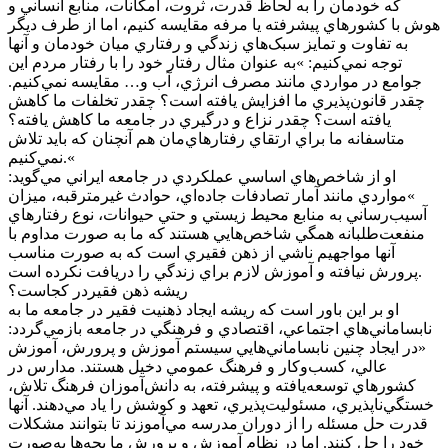
که خودمان را به لحاظ قدرت، ثروت، امکانات، منابع انساني و
هوش با کشور‌هاي پيشرفته يا مرفه مقايسه کنيم، اما از طرف ديگر
به تفاوت و تمايز سبک‌هاي زندگي و رفتاري ميان خودمان و آنها
توجه نمي‌کنيم: »به عنوان مثال رفتار خود را با رفتار مردم اين
جوامع در مواردي مانند مصرف انرژي، آب و… مقايسه نمي‌کنيم.
چقدر قانون‌پذيري ما افزايش يافته است؟ چقدر تخلفات ما کاهش
يافته است؟ چقدر نزاع و درگيري در جامعه ما کاهش يافته؟
متاسفانه ما براي ارتقاي رفتارهاي‌مان هم آنچنان که بايد تلاش
نمي‌کنيم.«
او از شاخص‌هاي اساسي عملکردي در جامعه ايراني مي‌گويد:
»مواردي مانند آمار تصادفات جاده‌اي، حوادث غيرمترقبه، ميزان
آسيب‌رساني به منابع محيط زيستي و حتي حيوانات، نوع رفتار‌هاي
منفعت‌طلبانه همگي شاخص‌هايي هستند که ما به صورت مداوم با
آنها مواجهيم ناشي از ذهن فقيري است که به صورت مناسب
پرورش نيافته و آموزش لازم براي زندگي را دريافت نکرده است.
ريشه ذهن فقيردر کجاست؟
او بر اين باور است که ريشه ايجاد ذهنيت فقير در جامعه ما به
نابساماني‌هاي اجتماعي، اقتصادي و فرهنگي در جامعه بازمي‌گردد:
«در ايجاد چنين نابساماني‌هايي سيستم آموزش و پرورش، آموزش
عالي، کسب‌وکار و فرهنگ عمومي دخيل هستند. مدارس در
کشور‌هاي توسعه‌يافته و پيشرفته، به دانش‌آموزان فرهنگ تلاش،
خستگي‌ناپذيري، مسئوليت‌پذيري، تعهد و کوشش را ياد مي‌دهند. آنها
قدرت حل مسئله را از دوران مدرسه مي‌آموزند تا بتوانند مشکلات
خود را حل کنند. اما در نظام آموزش و پرورش ما بچه‌ها به‌صورت