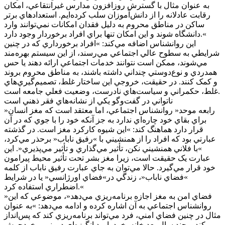
به عنوان مثال با گسترش روزافزون مدارس غيرانتقاعي، امکان
رقابت عادلانه را از دانش‌آموزان سلب کرده‌ايم. استعداد‌هاي برتر
ساکن در مناطق محروم به دليل فقدان امکانات نمي‌توانند وارد
دانشگاه شوند و اين امکان تنها براي افراد برخوردار وجود دارد.«
اين روانشناس اضافه مي‌کند: »افراد برخورداري که در چنين
شرايطي به سطوح عالي اجتماعي مي‌رسند، از اين سيستم بهره‌مند
مي‌شوند، ممکن است نتوانند خدمات اجتماعي ارائه دهند يا حس
همدردي و نوع‌دوستي چنداني داشته باشند، به مناطق محروم بروند
و کمک کنند. در حقيقت، خروجي اين ساختار غلط، تصميم‌گيري‌هاي
غلط، حکمراني و سياست‌هاي نادرست، وضعيت فعلي جامعه است.
ناتواني در گفت‌و‌گو يکي از نشانه‌هاي فقر ذهني است
»رابعه موحد« روانشناس اجتماعي، اما معتقد است که مغز انسان
براي بقاي خود چاره‌اي ندارد به جز آنکه خود را با جوي که در آن
قرار دارد هماهنگ کند: »اين شيوه کارکرد مغز است. در گذشته
عبارتي بود که افراد را از همنشيني با »رفيق ناباب« برحذر مي‌کرد،
»با فلاني همنشيني نکن، تأثير مي‌گذاري و تأثير مي‌پذيري«. اين
عبارت يک حقيقت است، زيرا مغز بشر تحت تأثير محيط پيرامون
خود قرار مي‌گيرد. حالا مي‌توان به جاي عبارت رفيق ناباب از کلمه
»فضاي ناباب«، زندگي در»فضاي اورژانسي« يا در شرايط
اضطراري استفاده کرد.«
»فضاي امن به مغز اجازه برنامه‌ريزي مي‌دهد«، موضوعي که اين
روانشناس اجتماعي به آن اشاره کرده و ادامه مي‌دهد: »به عنوان
مثال در چنين فضاي امني، فرد مي‌تواند برنامه‌ريزي کند که پس‌انداز
کند و چند سال بعد خانه بخرد. اميد انگيزه‌اي دروني و خودجوش