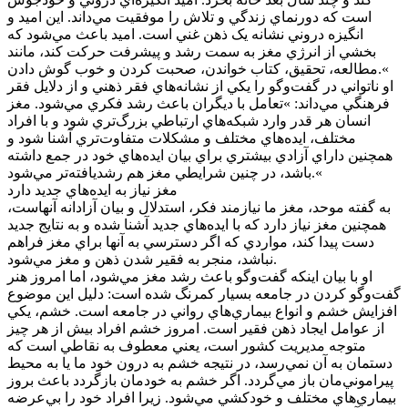
است که دورنماي زندگي و تلاش را موفقيت مي‌داند. اين اميد و
انگيزه دروني نشانه يک ذهن غني است. اميد باعث مي‌شود که
بخشي از انرژي مغز به سمت رشد و پيشرفت حرکت کند، مانند
مطالعه، تحقيق، کتاب خواندن، صحبت کردن و خوب گوش دادن.«
او ناتواني در گفت‌و‌گو را يکي از نشانه‌هاي فقر ذهني و از دلايل فقر
فرهنگي مي‌داند: »تعامل با ديگران باعث رشد فکري مي‌شود. مغز
انسان هر قدر وارد شبکه‌هاي ارتباطي بزرگ‌تري شود و با افراد
مختلف، ايده‌هاي مختلف و مشکلات متفاوت‌تري آشنا شود و
همچنين داراي آزادي بيشتري براي بيان ايده‌هاي خود در جمع داشته
باشد، در چنين شرايطي مغز هم رشديافته‌تر مي‌شود.«
مغز نياز به ايده‌هاي جديد دارد
به گفته موحد، مغز ما نيازمند فکر، استدلال و بيان آزادانه آنهاست،
همچنين مغز نياز دارد که با ايده‌هاي جديد آشنا شده و به نتايج جديد
دست پيدا کند، مواردي که اگر دسترسي به آنها براي مغز فراهم
نباشد، منجر به فقير شدن ذهن و مغز مي‌شود.
او با بيان اينکه گفت‌و‌گو باعث رشد مغز مي‌شود، اما امروز هنر
گفت‌و‌گو کردن در جامعه بسيار کمرنگ شده است: دليل اين موضوع
افزايش خشم و انواع بيماري‌هاي رواني در جامعه است. خشم، يکي
از عوامل ايجاد ذهن فقير است. امروز خشم افراد بيش از هر چيز
متوجه مديريت کشور است، يعني معطوف به نقاطي است که
دستمان به آن نمي‌رسد، در نتيجه خشم به درون خود ما يا به محيط
پيراموني‌مان باز مي‌گردد. اگر خشم به خودمان بازگردد باعث بروز
بيماري‌هاي مختلف و خودکشي مي‌شود. زيرا افراد خود را بي‌عرضه