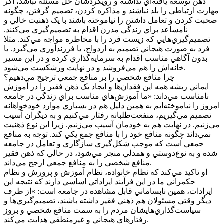
ذهن توسعه يافته‌اي نداشته و رويکردشان حل مسئله نباشد، اگر
مهارت ارتباطي را بلد نباشند و مذاکره کردن، تصميم گرفتن، چگونه
صحبت کردن و تعامل داشتن را نياموخته باشند با يک ذهنيت خالي و
نامساعد براي زندگي مدرن اقدام به تصميم‌گيري مي‌کنند.
تصميم‌گيري‌هايي که زيست فرد را با مخاطره مواجه مي‌کند. مثلا
فرد به صورت هيجاني تصميم به ازدواج، يا فرزندآوري مي‌گيرد. يا
بدون آگاهي مناسب اقدام به سرمايه‌گذاري کرده و در اين مسير
خانه‌اش را هم مي‌فروشد و در نهايت ورشکست مي‌شود.
چرا منافع شخصي را بر منافع جمعي ترجيح مي‌دهيم؟
ايماني ريشه همه اين فقدان‌ها و ايجاد يک ذهن فقير را در آموزش
نامناسب مي‌داند: «ما آموزش‌هاي مناسب براي زندگي در جامعه
امروز را نياموخته‌ايم به همين دليل هم در بسياري موارد خودخواهانه
تصميم مي‌گيريم، منفعت‌طلبانه رفتار مي‌کنيم و به ديگران آسيب
مي‌زنيم. در نهايت هم به خودمان آسيب مي‌زنيم. زيرا اين نوع ذهنيت
نمي‌داند چگونه منافع خود را با منافع جمع يکي کند. توجه به منافع
جمعي است که موجب شکل‌گيري سازگاري و تعامل در جامعه
شده و به نوع‌دوستي و همدلي منجر مي‌شود، در حالي که ذهن فقير
منافع شخصي را به منافع جمعي ارجح مي‌داند.
او تاکيد مي‌کند که نظام خانواده، نظام آموزش و پرورش و نظام
حکمراني ما در اين فرآيند ايراداتي اساسي دارند که نتيجه اين
ايرادات، همين نابساماني قابل مشاهده در جامعه است: »از طرف
ديگر وقتي مسئولان هم ذهني فقير داشته باشند، تصميم‌گيري‌ها و
سياست‌گذاري‌هايشان مردم را به سمت منافع شخصي و بروز
رفتار‌هاي هيجاني و غيرمنطقي هدايت مي‌کند.