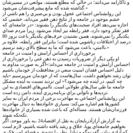
و ناکارآمد مي‌دانند؛ در حالي که مطلع هستند، موانعي در مسيرشان
گذاشته شده که مانع پيشرفت‌شان مي‌شود.»
اين روانشناس اجتماعي عجول بودن و بي‌صبري را هم ناشي از
خشم موجود در جامعه و از نتايج ذهن فقير مي‌داند، خشمي که
اجازه نمي‌دهد افراد صحبت‌هاي يکديگر را بشنوند: «در جامعه‌اي که
فقر تفکر وجود دارد، فقر رابطه نيز ايجاد مي‌شود. زيرا مردم صداي
يکديگر را نمي‌شنوند. همين نشنيدن حرف‌هاي يکديگر باعث بروز 80
درصد از اختلافات زناشويي شده است؛ بنابراين فقر رابطه، علاوه بر
ناامني، باعث مي‌شود که ما به سطح بالاي رشد نرسيم.»
برخورداري از احساس آرامش و امنيت در جامعه
او يکي ديگر از ضروريات رسيدن به ذهن غني را برخورداري از
احساس آرامش و امنيت در جامعه مي‌داند:»اگر به صورت مداوم به
دليل احساس فقدان امنيت سعي در محافظت از خودمان باشيم
توان رشد نخواهيم داشت. سال‌هاست که از خودمان مي‌پرسيم »بايد
چه کنيم، در آينده چه مي‌شود؟« اين ترديد نسبت به آينده مشکل
جامعه ما طي سال‌هاي طولاني است. ناامني‌هاي اقتصادي به اين
ترديد‌ها و ناتواني براي برنامه‌ريزي آينده، دامن زده است.
اين روانشناس اجتماعي به مهاجرت برخي از مردم ايران به ساير
کشور‌ها هم اشاره مي‌کند: بسياري خانواده‌ها به دنبال مهاجرت
فرزندان‌شان هستند. مساله‌اي که باعث شده بسياري از خانواده‌ها
تکه‌تکه شوند.
به گزارش آرازآذربايجان به نقل از اقتصاد24 ،به باور موحد، اگر
بخواهيم جامعه‌اي پويا، خلاق و رشد يافته داشته باشيم، لازم است
که آزادي بيان، گفت‌و‌گو و تبادل نظر را تشويق و فضاي امن فکري