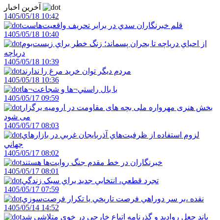
آخرین اخبار
1405/05/18 10:42
قلم خبرنگاران سدي در برابر تحريف واقعيت‌هاست
1405/05/18 10:40
از احياي درياچه تا بحران پسماند؛ زنگ خطر براي زيست‌بوم
درياچه
1405/05/18 10:39
مردم ديگر توان خريد مرغ را ندارند
1405/05/18 10:36
با بال راستي¬ها و شجاعت¬ها
1405/05/17 09:59
بخش هنری مهرواره ملی بچه های مقاومت در ارومیه برگزار
می شود
1405/05/17 08:03
لزوم استفاده از ظرفيت‌هاي آذربايجان غربي در بازارهاي
جهاني
1405/05/17 08:02
خبرنگاران در خط مقدم جنگ روايت‌ها هستند
1405/05/17 08:01
تجرد قطعي، انتخابي جديد براي سبک زندگي
1405/05/17 07:59
نقده ،بر سر دوراهي فرصت تاريخي يا تکرار فرصت‌سوزي
1405/05/14 14:52
باند جعل روادید و گذرنامه اتباع خارجی در خوی متلاشی شد