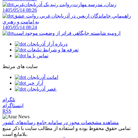
زندان، مدرسه مهارت-روايت رتبه يک آذربايجان‌غربي
1405/05/14 08:26
راهپيمايي جاماندگان اربعين در آذربايجان غربي روايت عشق
به امامت و رهبري
1405/05/14 08:24
اروميه شايسته جايگاهي فراتر از وضعيت موجود است
درباره آراز آذربایجان
تعرفه ها و شرایط تبلیغات
تماس با ما
سایت های مرتبط
امانت آذربایجان
آراز خبر
عصر آذربایجان
تلگرام
اینستاگرام
RSS
مشاهده مشخصات مجوز در سامانه جامع رسانه‌های کشور
تمامی حقوق محفوظ بوده و استفاده از مطالب سایت با ذکر منبع
بلامانع است.