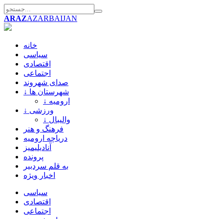
ARAZ
AZARBAIJAN
خانه
سیاسی
اقتصادی
اجتماعی
صدای شهروند
↓ شهرستان ها
↓ ارومیه
↓ ورزشی
↓ والیبال
فرهنگ و هنر
دریاچه ارومیه
آنادیلیمیز
پرونده
به قلم سردبیر
اخبار ویژه
سیاسی
اقتصادی
اجتماعی