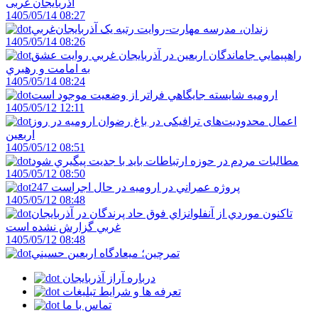
آذربایجان ‌غربی
1405/05/14 08:27
زندان، مدرسه مهارت-روايت رتبه يک آذربايجان‌غربي
1405/05/14 08:26
راهپيمايي جاماندگان اربعين در آذربايجان غربي روايت عشق
به امامت و رهبري
1405/05/14 08:24
اروميه شايسته جايگاهي فراتر از وضعيت موجود است
1405/05/12 12:11
اعمال محدودیت‌های ترافیکی در باغ رضوان ارومیه در روز
اربعین
1405/05/12 08:51
مطالبات مردم در حوزه ارتباطات بايد با جديت پيگيري شود
1405/05/12 08:50
247 پروژه عمراني در اروميه در حال اجراست
1405/05/12 08:48
تاکنون موردي از آنفلوانزاي فوق حاد پرندگان در آذربايجان
غربي گزارش نشده است
1405/05/12 08:48
تمرچين؛ ميعادگاه اربعين حسيني
درباره آراز آذربایجان
تعرفه ها و شرایط تبلیغات
تماس با ما