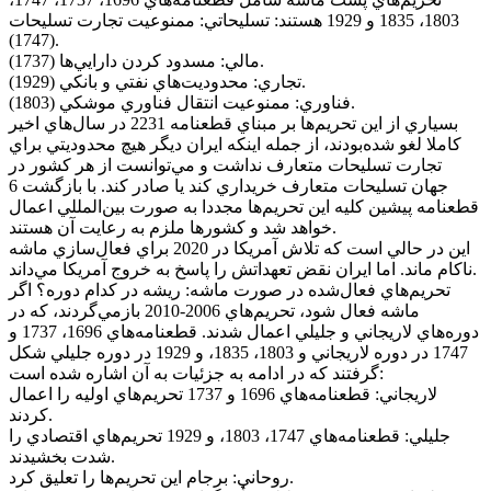
1803، 1835 و 1929 هستند: تسليحاتي: ممنوعيت تجارت تسليحات
(1747).
مالي: مسدود کردن دارايي‌ها (1737).
تجاري: محدوديت‌هاي نفتي و بانکي (1929).
فناوري: ممنوعيت انتقال فناوري موشکي (1803).
بسياري از اين تحريم‌ها بر مبناي قطعنامه 2231 در سال‌هاي اخير
کاملا لغو شده‌بودند، از جمله اينکه ايران ديگر هيچ محدوديتي براي
تجارت تسليحات متعارف نداشت و مي‌توانست از هر کشور در
جهان تسليحات متعارف خريداري کند يا صادر کند. با بازگشت 6
قطعنامه پيشين کليه اين تحريم‌ها مجددا به صورت بين‌المللي اعمال
خواهد شد و کشورها ملزم به رعايت آن هستند.
اين در حالي است که تلاش آمريکا در 2020 براي فعال‌سازي ماشه
ناکام ماند. اما ايران نقض تعهداتش را پاسخ به خروج آمريکا مي‌داند.
تحريم‌هاي فعال‌شده در صورت ماشه: ريشه در کدام دوره؟ اگر
ماشه فعال شود، تحريم‌هاي 2006-2010 بازمي‌گردند، که در
دوره‌هاي لاريجاني و جليلي اعمال شدند. قطعنامه‌هاي 1696، 1737 و
1747 در دوره لاريجاني و 1803، 1835، و 1929 در دوره جليلي شکل
گرفتند که در ادامه به جزئيات به آن اشاره شده است:
لاريجاني: قطعنامه‌هاي 1696 و 1737 تحريم‌هاي اوليه را اعمال
کردند.
جليلي: قطعنامه‌هاي 1747، 1803، و 1929 تحريم‌هاي اقتصادي را
شدت بخشيدند.
روحاني: برجام اين تحريم‌ها را تعليق کرد.