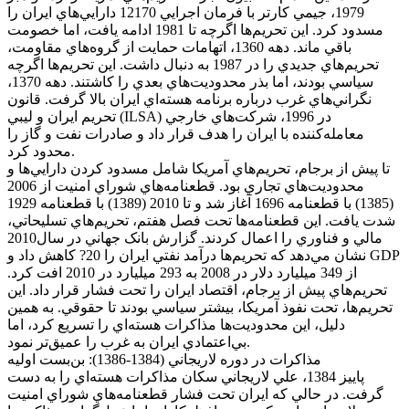
1979، جيمي کارتر با فرمان اجرايي 12170 دارايي‌هاي ايران را
مسدود کرد. اين تحريم‌ها اگرچه تا 1981 ادامه يافت، اما خصومت
باقي ماند. دهه 1360، اتهامات حمايت از گروه‌هاي مقاومت،
تحريم‌هاي جديدي را در 1987 به دنبال داشت. اين تحريم‌ها اگرچه
سياسي بودند، اما بذر محدوديت‌هاي بعدي را کاشتند. دهه 1370،
نگراني‌هاي غرب درباره برنامه هسته‌اي ايران بالا گرفت. قانون
تحريم ايران و ليبي (ILSA) در 1996، شرکت‌هاي خارجي
معامله‌کننده با ايران را هدف قرار داد و صادرات نفت و گاز را
محدود کرد.
تا پيش از برجام، تحريم‌هاي آمريکا شامل مسدود کردن دارايي‌ها و
محدوديت‌هاي تجاري بود. قطعنامه‌هاي شوراي امنيت از 2006
(1385) با قطعنامه 1696 آغاز شد و تا 2010 (1389) با قطعنامه 1929
شدت يافت. اين قطعنامه‌ها تحت فصل هفتم، تحريم‌هاي تسليحاتي،
مالي و فناوري را اعمال کردند. گزارش بانک جهاني در سال2010
نشان مي‌دهد که تحريم‌ها درآمد نفتي ايران را 20? کاهش داد و GDP
از 349 ميليارد دلار در 2008 به 293 ميليارد در 2010 افت کرد.
تحريم‌هاي پيش از برجام، اقتصاد ايران را تحت فشار قرار داد. اين
تحريم‌ها، تحت نفوذ آمريکا، بيشتر سياسي بودند تا حقوقي. به همين
دليل، اين محدوديت‌ها مذاکرات هسته‌اي را تسريع کرد، اما
بي‌اعتمادي ايران به غرب را عميق‌تر نمود.
مذاکرات در دوره لاريجاني (1384-1386): بن‌بست اوليه
پاييز 1384، علي لاريجاني سکان مذاکرات هسته‌اي را به دست
گرفت. در حالي که ايران تحت فشار قطعنامه‌هاي شوراي امنيت