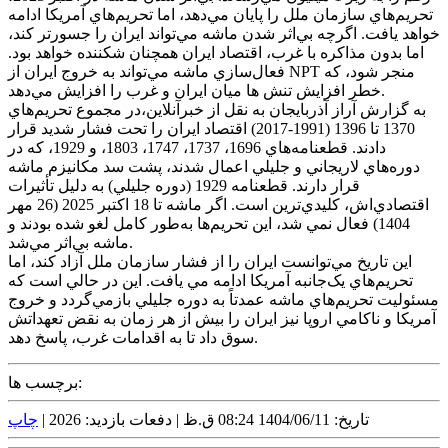
تحريم‌هاي سازمان ملل را پايان مي‌دهد، اما تحريم‌هاي آمريکا ادامه
خواهد يافت. اگرچه بي‌اثر شدن ماشه مي‌تواند ايران را جسورتر کند،
اما بدون مذاکره با غرب، اقتصاد ايران همچنان شکننده خواهد بود.
فعال‌سازي ماشه مي‌تواند به خروج ايران از NPT منجر شود، که
خطر افزايش تنش ها ميان ايران و غرب را افزايش مي‌دهد.
به گزارش آراز آذربايجان به نقل از خبرآنلاين،در مجموع تحريم‌هاي
1370 تا 1396 (1991-2017) اقتصاد ايران را تحت فشار شديد قرار
دادند. قطعنامه‌هاي 1696، 1737، 1747، 1803، و 1929، که در
دوره‌هاي لاريجاني و جليلي اعمال شدند، پشت سد مکانيزم ماشه
قرار دارند. قطعنامه 1929 (دوره جليلي) به دليل تأثيرات
اقتصادي‌اش، کليدي‌ترين است. اگر ماشه تا 18 اکتبر 2025 (26 مهر
1404) فعال نمي شد، اين تحريم‌ها به‌طور کامل لغو شده بودند و
ماشه بي‌اثر مي‌شد.
اين تاريخ مي‌توانست ايران را از فشار سازمان ملل آزاد کند، اما
تحريم‌هاي يک‌جانبه آمريکا ادامه مي يافت. اين در حالي است که
مسئوليت تحريم‌هاي ماشه عمدتاً به دوره جليلي بازمي‌گردد و خروج
آمريکا و ناکامي اروپا نيز ايران را بيش از هر زمان به نقض تعهداتش
سوق داد تا به اقدامات غرب، پاسخ دهد.
برچسب ها:
تاریخ: 1404/06/11 08:24 ق.ظ |
دفعات بازدید: 2026 |
چاپ