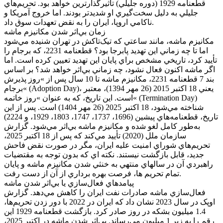
قطعنامه 1929 (دوره جليلي) تأثيرگذارترين خواهد بود. تحريم‌هاي
جليلي به دليل سخت‌گيري او شديدتر بودند. اما خروج آمريکا و
ناکامي اروپا، ايران را به نقض تعهدات سوق داد.
زمان بي‌اثر شدن مکانيزم ماشه
مکانيزم ماشه، مانند ساعتي که تيک‌تاکش در تهران شنيده مي‌شود
اما تا چه زماني اين تهديد پابرجا بود؟ قطعنامه 2231، که برجام را
تأييد کرد، تاريخي مشخص براي پايان اين تهديد تعيين کرده است. اما
اگر ماشه اکنون فعال نشود، چه زماني بي‌اثر خواهد شد؟ بر اساس
بند 7 قطعنامه 2231، مکانيزم ماشه تا 10 سال پس از »روز پذيرش
برجام« (Adoption Day)، يعني 18 اکتبر 2015 (26 مهر 1394)، معتبر
است. اين تاريخ، که به عنوان »روز خاتمه« (Termination Day)
شناخته مي‌شود، 18 اکتبر 2025 (26 مهر 1404) است. پس از اين
تاريخ، قطعنامه‌هاي پيشين (1696، 1737، 1747، 1803، 1929، و 2224)
به‌طور کامل لغو شده و مکانيزم ماشه بي‌اثر مي‌شود. گزارش
سازمان ملل (2020) تأييد مي‌کند که پس از 18 اکتبر 2025،
تحريم‌هاي شوراي امنيت عليه ايران، مگر در صورت نقض فاحش
جديد، قابل بازگشت نيستند. نکته اي که بدون توجه به مقتضيات
راهبردي آن در سالهاي منتهي به خنثي شدن مکانيزم ماشه و پايان
تمام تحريم ها، فرصت بهره برداري از آن از دست رفت.
پيامدهاي فعال‌سازي يا بي‌اثر شدن ماشه
فعال‌سازي ماشه صادرات نفت ايران را کاهش مي‌دهد. گزارش
اوپک در سال 2023 نشان داد که ايران در 2022 با دور زدن تحريم‌ها،
1.4 ميليون بشکه در روز صادر کرد. بازگشت قطعنامه 1929 اين
رقم را به زير 1 ميليون مي‌رساند. بي‌اثر شدن ماشه در اکتبر 2025،