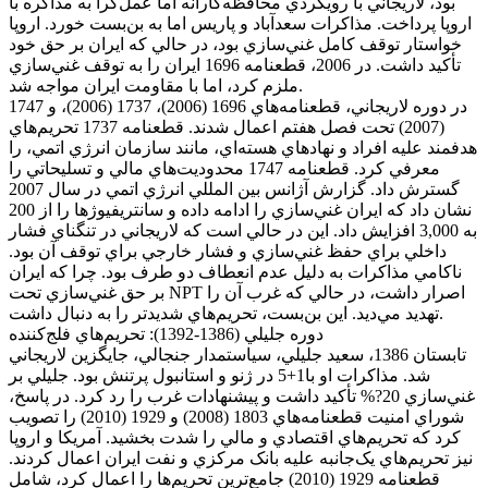
بود، لاريجاني با رويکردي محافظه‌کارانه اما عمل‌گرا به مذاکره با
اروپا پرداخت. مذاکرات سعدآباد و پاريس اما به بن‌بست خورد. اروپا
خواستار توقف کامل غني‌سازي بود، در حالي که ايران بر حق خود
تأکيد داشت. در 2006، قطعنامه 1696 ايران را به توقف غني‌سازي
ملزم کرد، اما با مقاومت ايران مواجه شد.
در دوره لاريجاني، قطعنامه‌هاي 1696 (2006)، 1737 (2006)، و 1747
(2007) تحت فصل هفتم اعمال شدند. قطعنامه 1737 تحريم‌هاي
هدفمند عليه افراد و نهادهاي هسته‌اي، مانند سازمان انرژي اتمي، را
معرفي کرد. قطعنامه 1747 محدوديت‌هاي مالي و تسليحاتي را
گسترش داد. گزارش آژانس بين المللي انرژي اتمي در سال 2007
نشان داد که ايران غني‌سازي را ادامه داده و سانتريفيوژها را از 200
به 3,000 افزايش داد. اين در حالي است که لاريجاني در تنگناي فشار
داخلي براي حفظ غني‌سازي و فشار خارجي براي توقف آن بود.
ناکامي مذاکرات به دليل عدم انعطاف دو طرف بود. چرا که ايران
بر حق غني‌سازي تحت NPT اصرار داشت، در حالي که غرب آن را
تهديد مي‌ديد. اين بن‌بست، تحريم‌هاي شديدتر را به دنبال داشت.
دوره جليلي (1386-1392): تحريم‌هاي فلج‌کننده
تابستان 1386، سعيد جليلي، سياستمدار جنجالي، جايگزين لاريجاني
شد. مذاکرات او با1+5 در ژنو و استانبول پرتنش بود. جليلي بر
غني‌سازي 20?% تأکيد داشت و پيشنهادات غرب را رد کرد. در پاسخ،
شوراي امنيت قطعنامه‌هاي 1803 (2008) و 1929 (2010) را تصويب
کرد که تحريم‌هاي اقتصادي و مالي را شدت بخشيد. آمريکا و اروپا
نيز تحريم‌هاي يک‌جانبه عليه بانک مرکزي و نفت ايران اعمال کردند.
قطعنامه 1929 (2010) جامع‌ترين تحريم‌ها را اعمال کرد، شامل