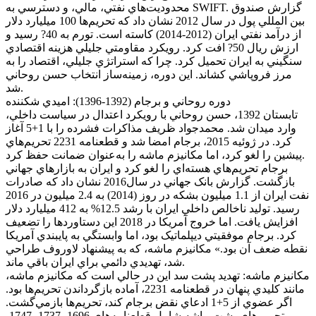
محدوديت‌هاي نفتي، مالي، و دسترسي به SWIFT. گزارش صندوق
بين المللي پول در سال 2012 نشان داد که تحريم‌ها 100 ميليارد دلار
از درآمد نفتي ايران (2012-2014) کاسته است. تورم به 40? رسيد و
ارزش ريال 50? افت کرد. رويکرد مقاومتي جليلي هزينه اقتصادي
سنگيني به ايران تحميل کرد. چرا که استراتژي جليلي، اقتصاد را به
مرز فروپاشي کشاند. اين دوره، زمينه‌ساز انتخاب حسن روحاني
شد.
دوره روحاني و برجام (1392-1396): اميدي شکننده
تابستان 1392، حسن روحاني با رويکرد اعتدال در سياست داخلي،
وارد ميدان شد. محمدجواد ظريف مذاکرات فشرده را با 1+5 آغاز
کرد. در ژوئيه 2015، برجام امضا شد و قطعنامه 2231 تحريم‌هاي
پيشين را لغو کرد، اما مکانيزم ماشه را به‌عنوان ضمانت حفظ کرد.
برجام تحريم‌هاي هسته‌اي را لغو کرد و ايران به بازارهاي جهاني
بازگشت. گزارش بانک جهاني در سال2016 نشان داد که صادرات
نفت ايران از 1.1 ميليون بشکه در روز (2014) به 2.4 ميليون در 2016
رسيد. توليد ناخالص داخلي ايران با رشد 12.5% به 412 ميليارد دلار
افزايش يافت. اما خروج آمريکا در 2018 اين دستاوردها را تضعيف
کرد. برجام موفقيتي ديپلماتيک بود، اما وابستگي به پايبندي آمريکا
نقطه ضعف آن بود.» مکانيزم ماشه، که به پيشنهاد لاوروف طراحي
شد، تهديدي دائمي براي ايران باقي ماند.
مکانيزم ماشه: تهديد پشت سد اين در حالي است که مکانيزم ماشه،
مانند کليدي پنهان در قطعنامه 2231، آماده بازگرداندن تحريم‌ها بود.
اگر عضوي از 5+1 ادعاي نقض برجام کند، تحريم‌ها بازمي‌گشت.
تحريم‌هاي پشت ماشه شامل قطعنامه‌هاي 1696، 1737، 1747،