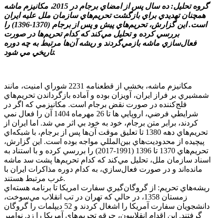
گروه تحليل: ده سال پس از امضاي برجام در 2015، مکانيزم ماشه
همچنان تهديدي براي بازگشت تحريم‌هاي سازمان ملل عليه ايران
است. اين گزارش، تحريم‌هاي پيش و پس از برجام (1370-1396) را
بررسي کرده و تحليل مي‌کند که کدام تحريم‌ها در صورت
فعال‌سازي ماشه بازمي‌گردند و ريشه آن‌ها مرتبط به چه دوره
تاريخي مي شود.
مکانيزم ماشه، بخشي از قطعنامه 2231 شوراي امنيت، مانند
شمشيري بر فراز ايران، آويزان بوده و آماده بازگرداندن تحريم‌هاي
فلج‌کننده در صورت نقض برجام است. مکانيزمي که اگر در
شرايطي فرضي، اروپايي ها تا 26 مهرماه 1404 آن را فعال نمي
کردند، برابر متن برجام، خود به خود بي اثر مي شد. اما ايران از
تحريم‌هاي دهه 1380 تا تعليق موقت آن‌ها پس از برجام، با شبکه‌اي
پيچيده از محدوديت‌هاي بين‌المللي مواجه بوده است. اين گزارش،
تحريم‌هاي 1370 تا 1396 (1991-2017) را بررسي کرده و با استناد به
اسناد سازمان ملل، تحليل مي‌کند که کدام تحريم‌ها پشت سد ماشه
مانده‌اند و در صورت فعال‌سازي، به کدام دوره مذاکرات ايران با
غرب مرتبط هستند.
ريشه‌هاي تحريم: از گروگان‌گيري سفارت امريکا تا برنامه هسته‌اي
زمستان 1358، در حالي که تهران در تب انقلاب مي‌سوخت،
دانشجويان سفارت آمريکا را اشغال کردند و 52 ديپلمات را گروگان
گرفتند. اين اقدام انقلابيون، جرقه تحريم‌هاي آمريکا را زد. نوامبر