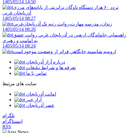
1405/05/14 14:50
تردد ۶۰ هزار دستگاه ناوگان ترانزیتی از پایانه‌های مرزی
آذربایجان ‌غربی
1405/05/14 08:27
زندان، مدرسه مهارت-روايت رتبه يک آذربايجان‌غربي
1405/05/14 08:26
راهپيمايي جاماندگان اربعين در آذربايجان غربي روايت عشق
به امامت و رهبري
1405/05/14 08:24
اروميه شايسته جايگاهي فراتر از وضعيت موجود است
درباره آراز آذربایجان
تعرفه ها و شرایط تبلیغات
تماس با ما
سایت های مرتبط
امانت آذربایجان
آراز خبر
عصر آذربایجان
تلگرام
اینستاگرام
RSS