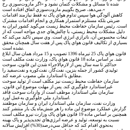
شده تا مسائل و مشکلات کتمان نشود و »اگر مازوت‌سوزي رخ
مي‌دهد، صريح بگوييم مازوت‌سوزي اتفاق افتاده است.«
کاهش آلودگي هوا سپس تداوم هواي پاک نه فقط نيازمند اقدامات
ضربتي بلکه مستلزم استمرار همکاري و انجام اقدامات مشترک
است. رئيس سازمان حفاظت محيط زيست مي‌گويد کشور ايران به
دليل مشکلات محيط زيستي، با چالش‌هاي جدي مواجه است که از
تبعات محسوس آن، ناترازي انرژي است. وي سپس تاکيد مي‌کند که
بسياري از تکاليف قانون هواي پاک پس از هفت سال همچنان محقق
نشده است.
قانون هواي پاک 25 تيرماه 1396 تصويب و 15 مرداد همان سال ابلاغ
شد. بر اساس ماده 18 قانون هواي پاک، وزارت نفت مکلف است
حداکثر تا سه سال پس از لازم‌الاجراء شدن اين قانون، سوخت
توليدي کشور از جمله بنزين، نفت‌گاز، نفت‌کوره و نفت‌سفيد را
مطابق با استاندارد ملي مصوب عرضه کند.
سازمان حفاظت محيط زيست نيز مکلف است از توليد سوخت
غيراستاندارد جلوگيري کند. پس از مهلت موضوع اين قانون،
سازمان ملي استاندارد موظف است از واردات سوخت فاقد
استاندارد ملي جلوگيري به‌عمل آورد.
وزارت نفت، سازمان ملي استاندارد ايران و سازمان موظفند
گزارش عملکرد موضوع اين ماده را هر شش‌ماه يک بار منتشر کنند
همچنين بر اساس ماده 19 قانون هواي پاک وزارت نيرو مکلف است
نسبت به توسعه، توليد و عرضه انرژي‌هاي تجديدپذير و پاک بهينه
به‌نحوي اقدام کند که حداقل سي‌درصد(30%) افزايش سالانه