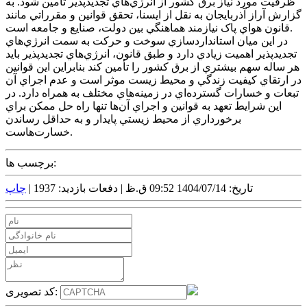
ظرفيت مورد نياز برق کشور از انرژي‌هاي تجديدپذير تأمين شود. به
گزارش آراز آذربايجان به نقل از ايسنا، تحقق قوانين و مقرراتي مانند
قانون هواي پاک نيازمند هماهنگي بين دولت، صنايع و جامعه است.
در اين ميان استانداردسازي سوخت و حرکت به سمت انرژي‌هاي
تجديدپذير اهميت زيادي دارد و طبق قانون، انرژي‌هاي تجديدپذير بايد
هر ساله سهم بيشتري از برق کشور را تأمين کند بنابراين اين قوانين
در ارتقاي کيفيت زندگي و محيط زيست موثر است و عدم اجراي آن
تبعات و خسارات گسترده‌اي در زمينه‌هاي مختلف به همراه دارد. در
اين شرايط تعهد به قوانين و اجراي آن‌ها تنها راه حل ممکن براي
برخورداري از محيط زيستي پايدار و به حداقل رساندن
خسارت‌هاست.
برچسب ها:
تاریخ: 1404/07/14 09:52 ق.ظ |
دفعات بازدید: 1937 |
چاپ
کد تصویری: