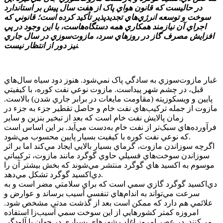
در حاليست که قانون هواي پاک از هفت سال پيش بر استاندارد
سوخت و توسعه انرژي‌هاي تجديدپذير تأکيد کرده است؛ قانوني که
اجراي آن نيازمند همکاري همه دستگاه‌هاست، با اين وجود در پي
افزايش مصرف گاز در روزهاي سرد، مازوت‌سوزي در سال جاري
نيز دور از انتظار نيست.
غبار مازوت‌سوزي به سادگي پاک نمي‌شود. هنوز دود سياه‌ سال‌هاي
قبل، در چشم شهر پيداست. مازوت نوعي نفت کوره، با کيفيتي
پايين و ويسکوزيته‌ (مقاومت مايعات در برابر جاري شدن) بالاست.
مازوت از جمله ترکيب‌هاي نفت خام و حاصل تقطير جزء به جزء در
زمان پالايش نفت خام است که بعد از تبخير بنزين و ساير
فرآورده‌هاي سبک‌تر از نفت خام به‌دست مي‌آيد. بر اين اساس است
که نوعي نفت کوره با کيفيت بسيار پايين محسوب مي‌شود.
اگرچه سوزاندن مازوت، گرماي بسيار بالايي ايجاد مي‌کند اما بر اثر
سوزاندن سوخت‌هاي فسيلي حاوي گوگرد مانند مازوت، ترکيباتي
موسوم به اکسيد هاي گوگرد منتشر مي‌شوند که بخش بيشتر آن‌ را
دي‌اکسيد گوگرد تشکل مي‌دهد.
دي‌اکسيد گوگرد گازي سمي است که براي سلامتي مضر است و به
سرعت مي‌تواند به اندام‌هاي تنفسي آسيب برساند و عوارض و
علائمي هم دارد که ممکن است بعد از گذشت مدتي مشخص شود.
امروزه کمتر کشورهايي از اين سوخت سمي آسيب‌زا استفاده
مي‌کنند. در عصر امروز اغلب شهرهاي بسياري در جهان با آلودگي