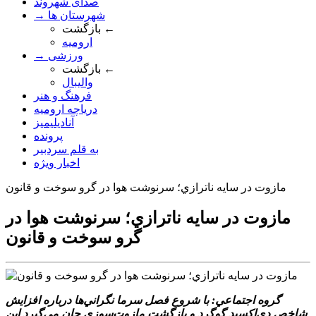
صدای شهروند
→ شهرستان ها
بازگشت ←
ارومیه
→ ورزشی
بازگشت ←
والیبال
فرهنگ و هنر
دریاچه ارومیه
آنادیلیمیز
پرونده
به قلم سردبیر
اخبار ویژه
مازوت در سايه ناترازي؛ سرنوشت هوا در گرو سوخت و قانون
مازوت در سايه ناترازي؛ سرنوشت هوا در
گرو سوخت و قانون
گروه اجتماعي: با شروع فصل سرما نگراني‌ها درباره افزايش
شاخص دي‌اکسيد گوگرد و بازگشت مازوت‌سوزي جان مي‌گيرد اين