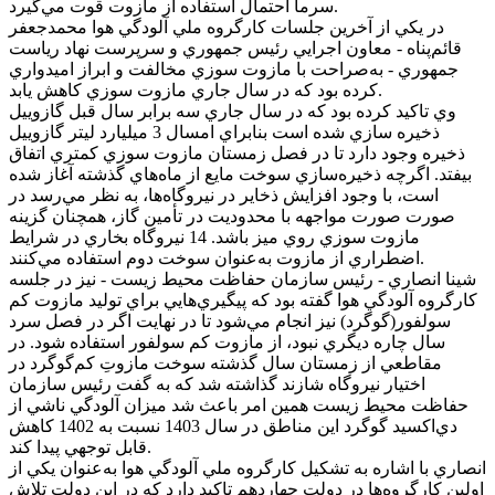
سرما احتمال استفاده از مازوت قوت مي‌گيرد.
در يکي از آخرين جلسات کارگروه‌ ملي آلودگي هوا محمدجعفر
قائم‌پناه - معاون اجرايي رئيس جمهوري و سرپرست نهاد رياست
جمهوري - به‌صراحت با مازوت سوزي مخالفت و ابراز اميدواري
کرده بود که در سال جاري مازوت سوزي کاهش يابد.
وي تاکيد کرده بود که در سال جاري سه برابر سال قبل گازوييل
ذخيره سازي شده است بنابراي امسال 3 ميليارد ليتر گازوييل
ذخيره وجود دارد تا در فصل زمستان مازوت سوزي کمتري اتفاق
بيفتد. اگرچه ذخيره‌سازي سوخت مايع از ماه‌هاي گذشته آغاز شده
است،‌ با وجود افزايش ذخاير در نيروگاه‌ها، به نظر مي‌رسد در
صورت صورت مواجهه با محدوديت‌ در تأمين گاز، همچنان گزينه
مازوت سوزي روي ميز باشد. 14 نيروگاه بخاري در شرايط
اضطراري از مازوت به‌عنوان سوخت دوم استفاده مي‌کنند.
شينا انصاري - رئيس سازمان حفاظت محيط زيست - نيز در جلسه
کارگروه آلودگي هوا گفته بود که پيگيري‌هايي براي توليد مازوت کم
سولفور(گوگرد) نيز انجام مي‌شود تا در نهايت اگر در فصل سرد
سال چاره ديگري نبود، از مازوت کم سولفور استفاده شود. در
مقاطعي از زمستان سال گذشته سوخت مازوتِ کم‌گوگرد در
اختيار نيروگاه شازند گذاشته شد که به گفت رئيس سازمان
حفاظت محيط زيست همين امر باعث شد ميزان آلودگي ناشي از
دي‌اکسيد گوگرد اين مناطق در سال 1403 نسبت به 1402 کاهش
قابل‌ توجهي پيدا کند.
انصاري با اشاره به تشکيل کارگروه ملي آلودگي هوا به‌عنوان يکي از
اولين کارگروه‌ها در دولت چهاردهم تاکيد دارد که در اين دولت تلاش