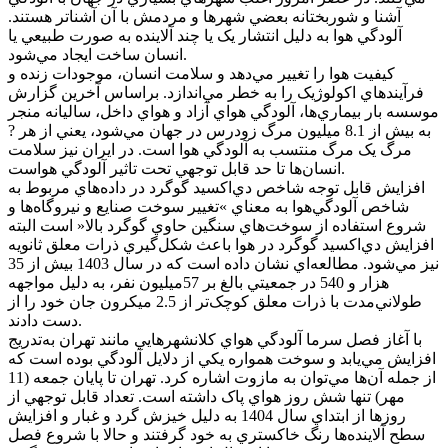
آشنا و شوربختانه بعضي شهرها و مردمش با آن آشناتر هستند.
آلودگي هوا به دليل انتشار يک يا چند آلاينده به صورت طبيعي يا
انسان ساخت ايجاد مي‌شود.
کيفيت هوا را تغيير مي‌دهد و سلامت انسان، موجودات زنده و
فرآيندهاي اکولوژيک را به خطر مي‌اندازد. براساس آخرين گزارش
موسسه بار بيماري‌ها، آلودگي هواي آزاد و هواي داخل، ساليانه منجر
به بيش از 8.1 ميليون مرگ زودرس در جهان مي‌شود، يعني از هر ?
مرگ يک مرگ منتسب به آلودگي هوا است. در ايران نيز سلامت
انسان‌ها تا حد قابل توجهي تحت تاثير آلودگي هواست.
افزايش قابل توجه شاخص دي‌اکسيد گوگرد در داده‌هاي مربوط به
شاخص آلودگي‌هوا به معناي »تغيير سوخت صنايع و نيروگاه‌ها و
شروع استفاده از سوخت‌هاي سنگين حاوي گوگرد بالا« است البته
افزايش دي‌اکسيد گوگرد در هوا باعث شکل‌گيري ذرات معلق ثانويه
نيز مي‌شود. مطالعه‌اي نشان داده است که در سال 1403 بيش از 35
هزار و 540 در جمعيتي بالغ بر 57ميليون نفر، به دليل مواجهه
طولاني‌مدت با ذرات معلق کوچک‌تر از 2.5 ميکرون جان خود را از
دست دادند.
با آغاز فصل سرما آلودگي هواي کلانشهرهايي مانند تهران به‌تدريج
افزايش مي‌يابد و سوخت همواره يکي از دلايل آلودگي بوده است که
از جمله آن‌ها مي‌توان به مازوت اشاره کرد. تهران تا پايان جمعه (11
مهر) تنها شش روز هواي پاک داشته است. تعداد قابل توجهي از
روزها از ابتداي سال 1404 به دليل خيزش گرد و غبار و افزايش
سطح آلاينده‌ها رنگ خاکستري به خود گرفتند و حالا با شروع فصل