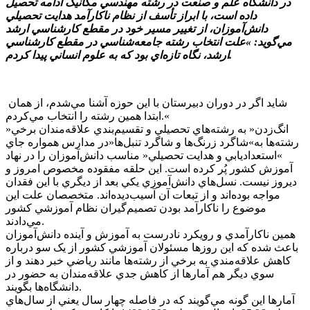
در دانشگاه علم و صنعت در رشته مهندسي مکانيک ادامه تحصيل
داده است، با ابراز تأسف از نظام ناکارآمد هدايت تحصيلي
دانش‌آموزان، از تغيير مسير خود در مقطع کارشناسي ارشد
مي‌گويد: »علت انتخاب رشته جامعه‌شناسي در مقطع کارشناسي
ارشد، نگاه تازه‌اي بود که به علوم انساني پيدا کردم.
شايد اگر در دوران دبيرستان با اين حوزه آشنا مي‌شدم، از همان
ابتدا همين رشته را انتخاب مي‌کردم.«
»انگ‌زدن« به رشته‌هاي تحصيلي و تقسيم‌بندي علاقه‌مندان برخي
رشته‌ها به»شاگرد زرنگ‌ها و شاگرد تنبل‌ها«در مدارس همواره جاي
»استعداديابي و هدايت تحصيلي« مناسب دانش‌آموزان را در نهاد
آموزش کشور پُر کرده است. اين حلقه مفقوده مخصوص امروز و
ديروز نيست. نسل‌هاي دانش‌آموزي يکي بعد از ديگري با اين فقدان
مواجه بوده‌اند و از تبعات آن آسيب‌ديده‌اند. متخصصان علت اين
موضوع را ناکارآمد بودن تصميم‌گيران نظام آموزشي کشور
مي‌دادند.
همين ناکارآمدي و رويکرد نادرست به آموزش و آينده دانش‌آموزان
باعث شده که اين روزها مسئولان آموزشي کشور از يک سو درباره
کاهش علاقه‌مندي به برخي از رشته‌ها مانند رياضي خبر دهند و از
سوي ديگر هم آمارها از کاهش جدي علاقه‌مندان به حضور در
دانشگاه‌ها بگويند.
آمارها اين گونه مي‌گويند که در فاصله چهار سال يعني از سال‌هاي