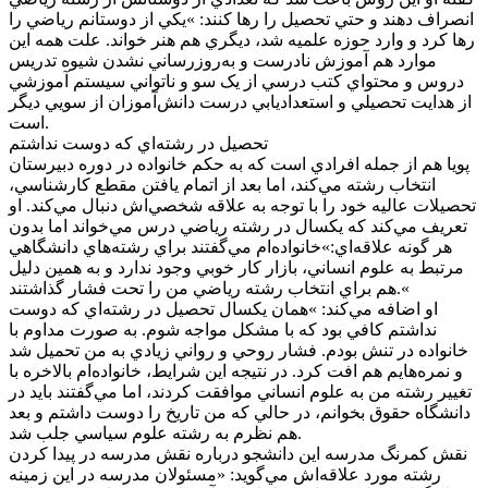
انصراف دهند و حتي تحصيل را رها کنند: »يکي از دوستانم رياضي را
رها کرد و وارد حوزه علميه شد، ديگري هم هنر خواند. علت همه اين
موارد هم آموزش نادرست و به‌روزرساني نشدن شيوه تدريس
دروس و محتواي کتب درسي از يک سو و ناتواني سيستم آموزشي
از هدايت تحصيلي و استعداديابي درست دانش‌آموزان از سويي ديگر
است.
تحصيل در رشته‌اي که دوست نداشتم
پويا هم از جمله افرادي است که به حکم خانواده در دوره دبيرستان
انتخاب رشته مي‌کند، اما بعد از اتمام يافتن مقطع کارشناسي،
تحصيلات عاليه خود را با توجه به علاقه شخصي‌اش دنبال مي‌کند. او
تعريف مي‌کند که يکسال در رشته رياضي درس مي‌خواند اما بدون
هر گونه علاقه‌اي:»خانواده‌ام مي‌گفتند براي رشته‌هاي دانشگاهي
مرتبط به علوم انساني، بازار کار خوبي وجود ندارد و به همين دليل
هم براي انتخاب رشته رياضي من را تحت فشار گذاشتند.«
او اضافه مي‌کند: »همان يکسال تحصيل در رشته‌اي که دوست
نداشتم کافي بود که با مشکل مواجه شوم. به صورت مداوم با
خانواده در تنش بودم. فشار روحي و رواني زيادي به من تحميل شد
و نمره‌هايم هم افت کرد. در نتيجه اين شرايط، خانواده‌ام بالاخره با
تغيير رشته من به علوم انساني موافقت کردند، اما مي‌گفتند بايد در
دانشگاه حقوق بخوانم، در حالي که من تاريخ را دوست داشتم و بعد
هم نظرم به رشته علوم سياسي جلب شد.
نقش کمرنگ مدرسه اين دانشجو درباره نقش مدرسه در پيدا کردن
رشته مورد علاقه‌اش مي‌گويد: «مسئولان مدرسه در اين زمينه