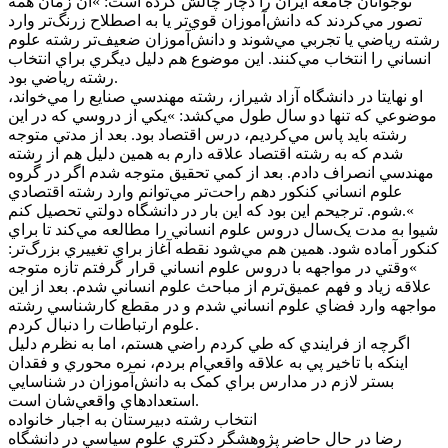
نوجوانان جامعه ايران را دچار چالش کرده است: »آن زمان همه
تصور مي‌کردند که دانش‌آموزان قوي‌تر يا به اصطلاح‌ زرنگ‌تر وارد
رشته رياضي يا تجربي مي‌شوند و دانش‌آموزان ضعيف‌تر رشته علوم
انساني را انتخاب مي‌کنند. اين موضوع هم دليل ديگري براي انتخاب
رشته رياضي بود.
او نهايتا در دانشگاه آزاد شيراز، رشته مهندسي صنايع را مي‌خواند،
موضوعي که تنها دو سال طول مي‌کشد: »يکي از دروسي که در اين
رشته بايد پاس مي‌کرديم، درس اقتصاد بود. بعد از مدتي متوجه
شدم که به رشته اقتصاد علاقه دارم به همين دليل هم از رشته
مهندسي انصراف دادم. بعد از کمي تحقيق متوجه شدم اگر در گروه
علوم انساني کنکور دهم راحت‌تر مي‌توانم وارد رشته اقتصادي
شوم. ترجيحم اين بود که اين بار در دانشگاه دولتي تحصيل کنم.«
شيوا به مدت يک‌سال دروس علوم انساني را مطالعه مي‌کند تا براي
کنکور آماده شود. همين هم مي‌شود نقطه آغاز براي تغييري بزرگ‌تر:
»وقتي در مواجهه با دروس علوم انساني قرار گرفتم تازه متوجه
علاقه زياد و فهم عميق‌ترم از مباحث علوم انساني شدم. بعد از اين
مواجهه وارد فضاي علوم انساني شدم و در مقطع کارشناسي رشته
علوم ارتباطات را دنبال کردم.
اگرچه از فرايندي که طي کردم راضي هستم، اما به نظرم دليل
اينکه با تاخير پي به علاقه واقعي‌ام بردم، نمره محوري و فقدان
بستر لازم در مدارس براي کمک به دانش‌آموزان در شناسايي
استعدادهاي واقعي‌شان است.
انتخاب رشته دبيرستان به اجبار خانواده
رضا در حال حاضر پژوهشگر دکتري علوم سياسي در دانشگاه