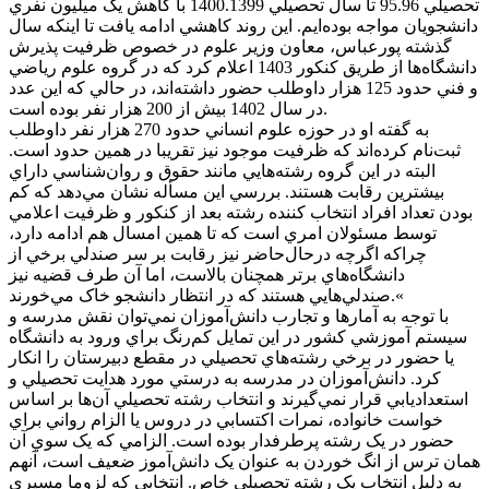
تحصيلي 95.96 تا سال تحصيلي 1400.1399 با کاهش يک ميليون نفري
دانشجويان مواجه بوده‌ايم. اين روند کاهشي ادامه يافت تا اينکه سال
گذشته پورعباس، معاون وزير علوم در خصوص ظرفيت پذيرش
دانشگاه‌ها از طريق کنکور 1403 اعلام کرد که در گروه علوم رياضي
و فني حدود 125 هزار داوطلب حضور داشته‌اند، در حالي که اين عدد
در سال 1402 بيش از 200 هزار نفر بوده است.
به گفته او در حوزه علوم انساني حدود 270 هزار نفر داوطلب
ثبت‌نام کرده‌اند که ظرفيت موجود نيز تقريبا در همين حدود است.
البته در اين گروه رشته‌هايي مانند حقوق و روان‌شناسي داراي
بيشترين رقابت هستند. بررسي اين مسأله نشان مي‌دهد که کم
بودن تعداد افراد انتخاب کننده رشته بعد از کنکور و ظرفيت اعلامي
توسط مسئولان امري است که تا همين امسال هم ادامه دارد،
چراکه اگرچه درحال‌حاضر نيز رقابت بر سر صندلي برخي از
دانشگاه‌هاي برتر همچنان بالاست، اما آن طرف قضيه نيز
صندلي‌هايي هستند که در انتظار دانشجو خاک مي‌خورند.«
با توجه به آمارها و تجارب دانش‌آموزان نمي‌توان نقش مدرسه و
سيستم آموزشي کشور در اين تمايل کم‌رنگ براي ورود به دانشگاه
يا حضور در برخي رشته‌هاي تحصيلي در مقطع دبيرستان را انکار
کرد. دانش‌آموزان در مدرسه به درستي مورد هدايت تحصيلي و
استعداديابي قرار نمي‌گيرند و انتخاب رشته تحصيلي آن‌ها بر اساس
خواست خانواده، نمرات اکتسابي در دروس يا الزام رواني براي
حضور در يک رشته پرطرفدار بوده است. الزامي که يک سوي آن
همان ترس از انگ خوردن به عنوان يک دانش‌آموز ضعيف است، آنهم
به دليل انتخاب يک رشته تحصيلي خاص. انتخابي که لزوما مسيري