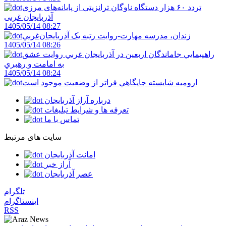
تردد ۶۰ هزار دستگاه ناوگان ترانزیتی از پایانه‌های مرزی
آذربایجان ‌غربی
1405/05/14 08:27
زندان، مدرسه مهارت-روايت رتبه يک آذربايجان‌غربي
1405/05/14 08:26
راهپيمايي جاماندگان اربعين در آذربايجان غربي روايت عشق
به امامت و رهبري
1405/05/14 08:24
اروميه شايسته جايگاهي فراتر از وضعيت موجود است
درباره آراز آذربایجان
تعرفه ها و شرایط تبلیغات
تماس با ما
سایت های مرتبط
امانت آذربایجان
آراز خبر
عصر آذربایجان
تلگرام
اینستاگرام
RSS