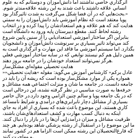
اثرگذاري خاصي نداشتند اما دانش‌آموزان و دوستانم که به علوم
انساني علاقه داشتند باعث شدند به اين رشته علاقه‌مندتر شوم.
بحث‌هايي که در آن فضا شکل مي‌گرفت به شدت تاثيرگذار بود.»
پويا معتقد است که نظام آموزشي بايد دانش‌آموزان را به سمتي
هدايت کند که هم علاقه و هم استعدادشان را پيدا کرده و در انتخاب
رشته لحاظ کنند. مقطع دبيرستان پايه ورود به دانشگاه است
بنابراين اگر ساختار آموزشي استعداديابي را از سنين پايين شروع
کند مي‌تواند تاثير بسياري بر سرنوشت دانش‌آموزان و دانشجويان
بگذارد. اما سيستم آموزشي ما فاقد اين مهارت و اثرگذاري است به
همين دليل هم کم نيستند نوابغي که در سايه ساختار آموزشي فعلي
هرگز نمي‌توانند استعداد خودشان را در جامعه بروز دهند.
هدايت تحصيلي مقوله‌اي مشکل‌ساز
»عادل برکم« کارشناس آموزش مي‌گويد: مقوله »هدايت تحصيلي«
همواره يکي از موارد مشکل‌ساز بوده است که ريشه آن را بايد در
جامعه دانست. در جامعه ما شان و منزلت اجتماعي همه مشاغل و
حرفه‌ها به صورت مناسبي در نظر گرفته نشده، اين درحالي است
که در يک جامعه پويا و سالم چنين الزامي وجود دارد.در حال حاضر
بسياري از مشاغل دچار نابرابري‌هاي درآمدي و شرايط نامساعد
کاري هستند، اين موضوع باعث شده که بسياري از افراد به جاي
اينکه به دنبال کسب مهارت و کشف استعدادهاي‌شان باشند،
ظرفيت مشاغل و ميزان درآمدزايي آن‌ها را در بازار را دنبال کنند.
ما اين موضوع را در استقبال از رشته پزشکي شاهد بوده‌ايم. هر چند
که فارغ‌التحصيلان اين رشته ممکن است الزاما هم در کشور نمانند
و مهاجرت کنند.