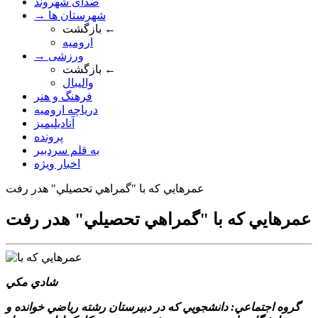
صدای شهروند
→ شهرستان ها
بازگشت ←
ارومیه
→ ورزشی
بازگشت ←
والیبال
فرهنگ و هنر
دریاچه ارومیه
آنادیلیمیز
پرونده
به قلم سردبیر
اخبار ویژه
عمرهايي که با "گمراهي تحصيلي" هدر رفت
عمرهايي که با "گمراهي تحصيلي" هدر رفت
شادي مکي
گروه اجتماعي: دانشجويي که در دبيرستان رشته رياضي خوانده و