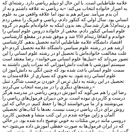
علامه طباطبايي است. با اين حال او ديپلم رياضي دارد. رشته‌اي که
به اصرار خانواده انتخاب مي‌کند: »به رياضي نه علاقه داشتم و نه از
آن بدم مي‌آمد. نمراتم هم بد نبود اما علاقه واقعي من به علوم
انساني بود. سال اولي که کنکور دادم، رياضي و فيزيک را منفي زدم
و رتبه‌ام52 هزار شد.سال بعد بدون اينکه به خانواده‌ام بگويم در گروه
علوم انساني کنکور دادم، مخفي از خانواده دروس علوم انساني را
خواندم و اتفاقا رتبه‌ام 950 شد و موفق شدم در مقطع کارشناسي
اقتصاد دانشگاه علامه طباطبايي ادامه تحصيل بدهم. کارشناسي
ارشد هم در رشته علوم سياسي دانشگاه علامه تحصيل کردم.«او
علت مخالفت خانواده‌اش با تحصيل او در رشته علوم انساني را اين
تصور مي‌داند که »تنبل‌ها علوم انساني مي‌خوانند«. رضا معتقد است
سيستم آموزشي با هدايت دانش‌آموزاني که نمرات پايين داشتند به
سمت علوم انساني باعث شده بود که چنين انگي به دانش‌آموز ان
علوم انساني زده شود. به نحوي که بسياري از علاقه‌مندان به
تحصيل در اين رشته به دليل ترس از خوردن برچسب شاگرد تنبل
رشته‌هاي ديگري را در مدرسه انتخاب مي‌کردند.«
رضا اين را هم مي‌گويد که آموزش دروس رياضي در مدرسه هرگز
درست و کاربردي نبوده است. برخي دبيران فرمول‌هاي رياضي را
مي‌نوشتند و از ما مي‌خواستند آن‌ها را حفظ کنيم. درحالي که اين
روش براي درک رياضي درست نيست. بعدها با کتاب‌هاي تحصيلي
آلمان و ژاپن مواجه شدم در اين کتب منشا و همچنين کاربرد
دروسي مانند درس مثلثات به خوبي توضيح داده شده بود. در حالي
که در ايران فرمول‌ها به صورت حفظي آموزش داده مي‌شود.«به
گفته او اين روش باعث شد که تعدادي از دوستانش از رشته‌ رياضي