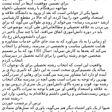
براي تضمين موفقيت آن‌ها در آينده نيست.
مواجهه ديرهنگام با رشته تحصيلي دلخواه
شيوا يکي از جواناني است که بعد از ورود به دانشگاه علاقه و
استعداد واقعي خود را پيدا کرده. او که حالا در مقطع کارشناسي
ارشد »مديريت رسانه« مي‌خواند از روندي طولاني مي‌گويد که براي
پي بردن به علاقه تحصيلي و مطالعاتي‌اش طي کرده. موضوعي که
بايد در دوره دانش‌آموزي اتفاق مي‌افتد، اما با چند سال تاخير در
دوران دانشجويي‌اش رخ داد.
او زماني را به ياد مي‌آورد که به مدد جاي خالي خدمات مشاوره و
هدايت تحصيلي مناسب و تخصصي در مدرسه، رشته‌اي را انتخاب
مي‌کند که بعدها به کارش نمي‌آيد: »سال 1391 بود که بنا بر تصميم
شخصي خودم رشته رياضي را براي ادامه تحصيل در دبيرستان
انتخاب کردم.
واقعيت اين است که انتخاب رشته تحصيلي براي يک نوجوان 15
ساله يک تصميم‌گيري سخت است به اين دليل که تاثيري زيادي بر
آينده او دارد اما مشاور مدرسه مي‌گفت براي رهايي از سردرگمي
بهترين راه توجه به نمرات است يعني آنچه در مدرسه ملاک انتخاب
رشته بود، قوت و نمره بالاي دانش‌آموز در يک سري از دروس بود و
نه علاقه و استعداد واقعي او. من هم با توجه به نمرات بالايي که در
دروس زيست‌شناسي و رياضي داشتم وعلاقه‌ام به رياضي، وارد اين
رشته شدم.«
ترس از برچسب خوردن
شيوا از يک باور اشتباه ديگر هم مي‌گويد، باوري که نسل‌هاي متمادي