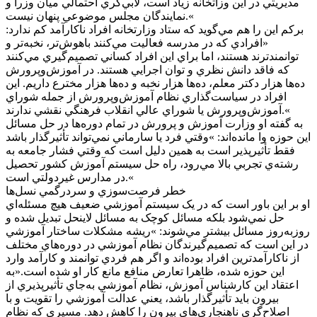
مديريتي در اين وزاتخانه زياد است، لابي‌گري احتمالي ميان وزرا و
نمايندگان مجلس موضوعي پنهان نيست.«
برکم اين را هم مي‌گويد که ستاد وزارتخانه افراد ناکارآمد کم ندارد:
«افرادي که در مدرسه فعاليت مي‌کنند باهوش‌تر، نخبه‌تر و
توانمندترند هستند، اما براي اين افراد کساني تصميم‌گيري مي‌کنند
که فاقد دانش نظري و توان اجرايي هستند. در آموزش‌وپرورش
ده‌ها هزار دکتر معلم، ده‌ها هزار نخبه و ده‌ها هزار مخترع داريم. اين
افراد در سياست‌گذاري نظام آموزش‌وپرورش از جمله شوراي
آموزش‌وپرورش يا شوراي عالي انقلاب فرهنگي نقشي ندارند.«
به گفته او وزارت آموزش و پرورش در تمام دوره‌ها در حل مسائل
اين حوزه وا مانده‌اند: »وقتي فرد يا سارماني نمي‌تواند تأثيرگذار باشد
فقط تأثيرپذير است به همين دليل است که وقتي فشار جامعه به
رشته‌ي تجربي بالا مي‌رود، راه حل سيستم آموزش کشور تحصيل
در مدارس غيردولتي است.«
خطر فرصت‌سوزي و سردرگمي نسل‌ها
او بر اين باور است که در يک سيستم آموزشي ضعيف هيچ مسئله‌اي
حل نمي‌شود بلکه مسائل کوچک به مسائل لاينحل تبديل شده و
روزبه‌روز مسائل بيشتر مي‌شوند: »ريشه مشکلات ساختار آموزشي
در اين است که تصميم‌گيرندگان نظام آموزشي در دوره‌هاي مختلف
از ناکارآمدترين افراد بوده‌اند و اگر هم فردي توانمند و کارآمد وارد
اين حوزه شده، ظاهرا تعارض منافع مانع کار او شده است.«به
اعتقاد اين کارشناس آموزش، نظام آموزشي به‌جاي تأثيرپذيري از
بيرون بايد تأثيرگذار باشد، يعني عدالت آموزشي را تقويت و با
اصلاح‌گري ناهنجاري‌هاي بيرون را کاهش دهد. مسيري که نظام