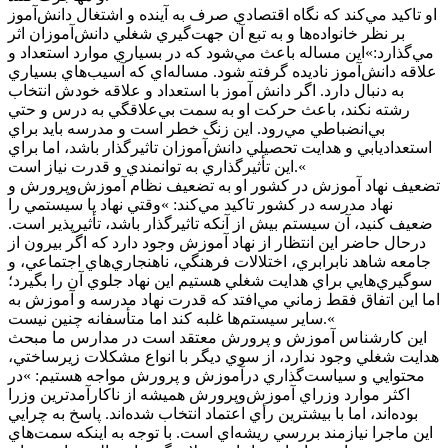
او تاکيد مي‌کند که نگاه اقتصادي صرف به آينده و اشتغال دانش‌آموز
بر نظر خانواده‌ها و به تبع آن جهت‌گيري شغلي دانش‌آموزان اثر
مي‌گذارد:»اين مساله باعث مي‌شود که در بسياري موارد استعداد و
علاقه دانش‌آموز ناديده گرفته شود. مساله‌اي که آسيب‌هاي بسياري
به دنبال دارد. اگر دانش آموز با استعداد و علاقه خودش انتخاب
رشته نکند، باعث حرکت او به سمت بي‌علاقگي به درس و حتي
بي‌انضباطي مي‌رود. اين زنگ خطر است و مدرسه بايد براي
استعداديابي و هدايت تحصيلي دانش‌آموزان تاثيرگذار باشد، اما براي
اين تأثيرگذاري به توانمندي و قدرت نياز است.«
تضعيف نهاد آموزش در کشور او به تضعيف نظام آموزش‌وپرورش و
نهاد مدرسه در کشور تاکيد مي‌کند: »وقتي نهاد يا سيستمي را
ضعيف کنيد، آن سيستم بيش از آنکه تاثيرگذار باشد، تأثيرپذير است.
درحال حاضر اين انتظار از نهاد آموزش وجود دارد که اگر بيرون از
جامعه شاهد نابرابري، اختلالات فرهنگي، ناهنجاري‌هاي اجتماعي، و
سوگيري‌هايي براي هدايت شغلي هستيم اين نهاد جلوي آن را بگيرد؛
اما اين اتفاق فقط زماني مي‌افتد که قدرت نهاد مدرسه و آموزش به
ساير سيستم‌ها غلبه کند اما متأسفانه چنين نيست.«
اين کارشناس آموزش و پرورش معتقد است در مدارس ما مبحث
هدايت شغلي وجود ندارد، از سوي ديگر با انواع مشکلات زيرساختي،
محتوايي و سياست‌گذاري درآموزش و پرورش مواجه هستيم: »در
اکثر موارد وزراي آموزش‌وپرورش هميشه از ناکارآمدترين وزرا
بوده‌اند، اما با بيشترين رأي اعتماد انتخاب شده‌اند. پاسخ به چرايي
اين ماجرا نيازمند بررسي ريشه‌اي است. با توجه به اينکه سمت‌هاي