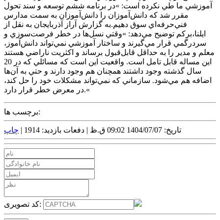
آموزشي ما طي نکرده است: »در برنامه ششم توسعه و سند تحول
مقرر شد که دانش‌آموزان را دانش‌آموزان به سمت مدارس
فني‌حرفه‌اي سوق دهيم.به گزارش آراز آذربايجان به نقل از
ايلنا،برکم توضيح مي‌دهد: »وقتي نسل‌ها در خطر فرصت‌سوزي و
سردرگمي قرار مي‌گيرند و ساختار آموزشي نمي‌تواند دانش‌آموز،
معلم و مدير را به حداقل قابل‌قبول برساند و اکثريت ناراضي هستند
اين مساله قابل تامل است. واقعيت اين است که مسائلي که در 20
سال گذشته وجود داشتند همچنان هم وجود دارند و حتي به آن‌ها
اضافه هم مي‌شود. سازماني که نمي‌تواند مشکلات خود را حل کند،
در معرض خطر قرار دارد.«
برچسب ها:
تاریخ: 1404/07/07 09:02 ق.ظ |
دفعات بازدید: 1914 |
چاپ
کد تصویری: