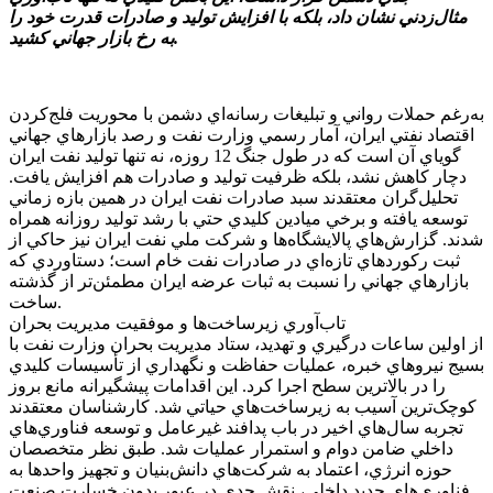
مثال‌زدني نشان داد، بلکه با افزايش توليد و صادرات قدرت خود را
به رخ بازار جهاني کشيد.
به‌رغم حملات رواني و تبليغات رسانه‌اي دشمن با محوريت فلج‌کردن
اقتصاد نفتي ايران، آمار رسمي وزارت نفت و رصد بازارهاي جهاني
گوياي آن است که در طول جنگ 12 روزه، نه تنها توليد نفت ايران
دچار کاهش نشد، بلکه ظرفيت توليد و صادرات هم افزايش يافت.
تحليل‌گران معتقدند سبد صادرات نفت ايران در همين بازه زماني
توسعه يافته و برخي ميادين کليدي حتي با رشد توليد روزانه همراه
شدند. گزارش‌هاي پالايشگاه‌ها و شرکت ملي نفت ايران نيز حاکي از
ثبت رکوردهاي تازه‌اي در صادرات نفت خام است؛ دستاوردي که
بازارهاي جهاني را نسبت به ثبات عرضه ايران مطمئن‌تر از گذشته
ساخت.
تاب‌آوري زيرساخت‌ها و موفقيت مديريت بحران
از اولين ساعات درگيري و تهديد، ستاد مديريت بحران وزارت نفت با
بسيج نيروهاي خبره، عمليات حفاظت و نگهداري از تأسيسات کليدي
را در بالاترين سطح اجرا کرد. اين اقدامات پيشگيرانه مانع بروز
کوچک‌ترين آسيب به زيرساخت‌هاي حياتي شد. کارشناسان معتقدند
تجربه سال‌هاي اخير در باب پدافند غيرعامل و توسعه فناوري‌هاي
داخلي ضامن دوام و استمرار عمليات شد. طبق نظر متخصصان
حوزه انرژي، اعتماد به شرکت‌هاي دانش‌بنيان و تجهيز واحدها به
فناوري‌هاي جديد داخلي، نقش جدي در عبور بدون خسارت صنعت