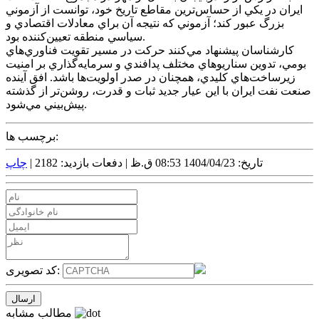
ايران در يکي از حساس‌ترين مقاطع تاريخ خود، توانست از آزموني
بزرگ عبور کند؛ آزموني که نتيجه آن براي معادلات اقتصادي و
سياسي منطقه تعيين‌کننده بود.
کارشناسان پيشنهاد مي‌کنند حرکت در مسير تقويت فناوري‌هاي
بومي، تدوين سناريوهاي مختلف پدافندي و سرمايه‌گذاري بر امنيت
زيرساخت‌هاي کليدي، همچنان در صدر اولويت‌ها باشد. افق آينده
صنعت نفت ايران با اين عيار جديد ثبات و قدرت، روشن‌تر از گذشته
پيش‌بيني مي‌شود.
برچسب ها:
تاریخ: 1404/04/23 08:53 ق.ظ |
دفعات بازدید: 2182 |
چاپ
کد تصویری:
مطالب مشابه