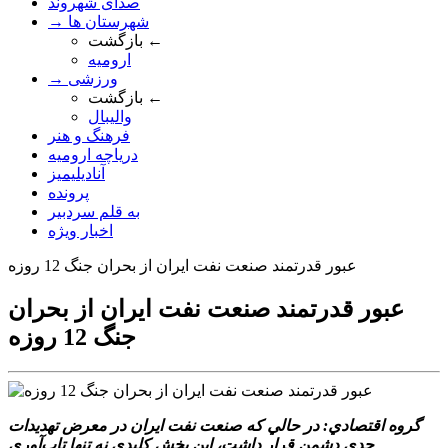
صدای شهروند
→ شهرستان ها
بازگشت ←
ارومیه
→ ورزشی
بازگشت ←
والیبال
فرهنگ و هنر
دریاچه ارومیه
آنادیلیمیز
پرونده
به قلم سردبیر
اخبار ویژه
عبور قدرتمند صنعت نفت ايران از بحران جنگ 12 روزه
عبور قدرتمند صنعت نفت ايران از بحران
جنگ 12 روزه
گروه اقتصادي: در حالي که صنعت نفت ايران در معرض تهديدات
جدي دشمن قرار داشت، اين بخش کليدي نه تنها تاب‌آوري