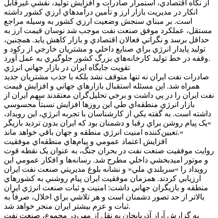
از نگاه اقتصادي، استمرار صادرات و افزايش توليد، نقشي غيرقابل
انکار در مديريت بازار ارز و تأمين درآمدهاي ارزي کشور داشته
است. بر مبناي سنجش وضعيت ارزي کشور به وسيله مراجع
مستقل، عملکرد موفق صنعت نفت موجب شد نوسان قيمت ارز به
حداقل برسد و نگراني فعالان اقتصادي و بازار کاهش يابد. همچنين،
توليد پايدار انرژي براي صنايع داخلي و مشتريان خارجي از رکود و
وقفه در خط توليد کارخانه‌هاي بزرگ کشور جلوگيري به عمل آورد.
تقويت جايگاه ايران در بازار جهاني انرژي
صادرات نفت ايران نه تنها متوقف نشد بلکه با جذب مشتريان جديد
همراه شد. اين مسئله استقبال بازارهاي جهاني و افزايش قيمت
نفت ايران را در پي داشت و برخي تحليل‌گران معتقدند سهم ايران از
بازار انرژي منطقه‌اي طي اين روزها افزايش نسبتاً محسوسي
داشته است. به گفته يکي از کارشناسان با تجربه انرژي، اين رويداد،
»يک پيام روشن براي رقبا و دشمنان بود که ايران بدون ترديد بازيگر
تعيين‌کننده امنيت انرژي منطقه و جهان باقي خواهد ماند.«
افزايش اعتماد عمومي و پيام‌هاي منطقه‌اي موفقيت
روايت موفقيت صنعت نفت در بحران جنگ، به عنوان يک نقطه قوت
و موتور اميدبخشي داخلي مطرح شد. رسانه‌ها و افکار عمومي اين
رويداد را »سربلندي ملي« و نشانه بلوغ مديريتي صنعت نفت ايران
ارزيابي کردند. همزمان موفقيت ايران پيام روشني به کشورهاي
منطقه و بازيگران جهاني داشت: امنيت و ثبات صنعت انرژي ايران
بالاتر از حد تصور دشمنان است و هر تلاشي براي اخلال، صرفاً به
ثبات و عزم بيشتر ايران منجر خواهد شد.
به گزارش آراز آذربايجان به نقل از مهر،در مجموع، صنعت نفت