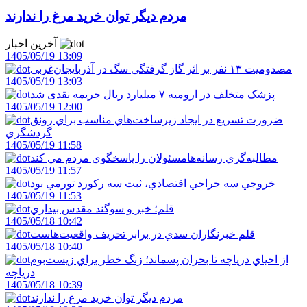
مردم ديگر توان خريد مرغ را ندارند
آخرین اخبار
1405/05/19 13:09
مصدومیت ۱۳ نفر بر اثر گاز گرفتگی سگ در آذربایجان‌غربی
1405/05/19 13:03
پزشک متخلف در ارومیه ۷ میلیارد ریال جریمه نقدی شد
1405/05/19 12:00
ضرورت تسريع در ايجاد زيرساخت‌هاي مناسب براي رونق
گردشگري
1405/05/19 11:58
مطالبه‌گري رسانه‌هامسئولان را پاسخگوي مردم مي کند
1405/05/19 11:57
خروجي سه جراحي اقتصادي، ثبت سه رکورد تورمي بود
1405/05/19 11:53
قلم؛ خبر و سوگند مقدس بيداري
1405/05/18 10:42
قلم خبرنگاران سدي در برابر تحريف واقعيت‌هاست
1405/05/18 10:40
از احياي درياچه تا بحران پسماند؛ زنگ خطر براي زيست‌بوم
درياچه
1405/05/18 10:39
مردم ديگر توان خريد مرغ را ندارند