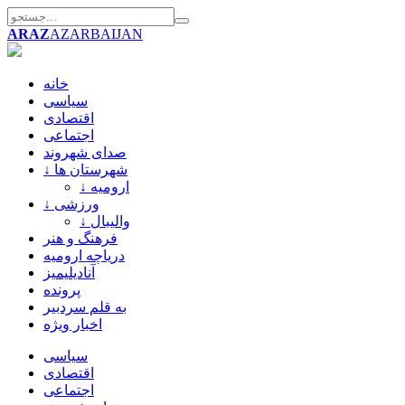
ARAZ
AZARBAIJAN
خانه
سیاسی
اقتصادی
اجتماعی
صدای شهروند
↓ شهرستان ها
↓ ارومیه
↓ ورزشی
↓ والیبال
فرهنگ و هنر
دریاچه ارومیه
آنادیلیمیز
پرونده
به قلم سردبیر
اخبار ویژه
سیاسی
اقتصادی
اجتماعی