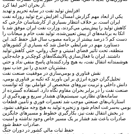
از بحران اخير ايفا کرد.
افزايش توليد نفت در سايه تحريم و تهديد
يکي از ابعاد مهم گزارش امسال، افزايش نرخ توليد روزانه نفت
ايران است. بر خلاف انتظار بسياري از کارشناسان خارجي که
کاهش توليد را پيش‌بيني مي‌کردند، وزارت نفت ايران موفق شد با
اتکا به برنامه‌هاي از پيش تعيين‌شده، توليد نفت خام و ميعانات را
دست کم 5 درصد بيشتر از برنامه مصوب سال قبل حفظ کند. اين
دستاورد مهم در شرايطي حاصل شد که بسياري از کشورهاي
منطقه، تحت تأثير فضاي امنيتي و جنگ رواني، حتي کاهش توليد
داشتند. ايران با فعال‌سازي پالايشگاه‌هاي کوچک‌تر و جابه‌جايي
هوشمندانه انتقال نفت، به هيچ واردکننده‌اي پاسخ منفي نداد و حتي
مشتريان جديدي را نيز جذب نمود.
نقش فناوري و بومي‌سازي در موفقيت صنعت نفت
تحليل‌گران حوزه انرژي بر اين باورند که تکيه بر فناوري بومي،
دانش داخلي و تربيت نيروهاي متخصص از عواملي بود که توانست
صنعت نفت را در برابر بحران مقاوم نگاه دارد. استفاده گسترده از
سامانه‌هاي نظارتي، سيستم‌هاي هشدار سريع و بهره‌گيري از
استارتاپ‌هاي صنعتي موجب شد تعميرات فوري و تأمين قطعات
بومي به‌سرعت انجام شود و زنجيره توليد به هيچ وجه متوقف نشود.
در بخش انتقال نفت نيز، بکارگيري خطوط و مسيرهاي جايگزين
صادرات باعث شد فشار بر يک مسير خاص وجود نداشته و امنيت
صادرات حفظ شود.
حفظ ثبات مالي کشور در دوران جنگ