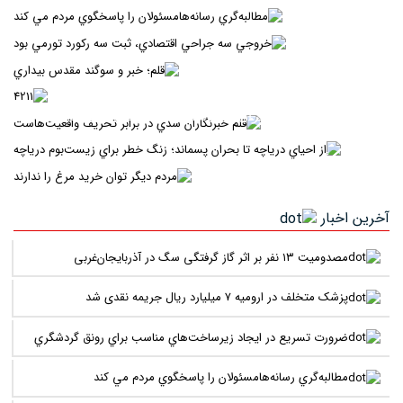
خروجي سه جراحي اقتصادي، ثبت سه رکورد تورمي بود
قلم؛ خبر و سوگند مقدس بيداري
4211
قلم خبرنگاران سدي در برابر تحريف واقعيت‌هاست
از احياي درياچه تا بحران پسماند؛ زنگ خطر براي زيست‌بوم
درياچه
مردم ديگر توان خريد مرغ را ندارند
آخرین اخبار
مصدومیت ۱۳ نفر بر اثر گاز گرفتگی سگ در آذربایجان‌غربی
پزشک متخلف در ارومیه ۷ میلیارد ریال جریمه نقدی شد
ضرورت تسريع در ايجاد زيرساخت‌هاي مناسب براي رونق گردشگري
مطالبه‌گري رسانه‌هامسئولان را پاسخگوي مردم مي کند