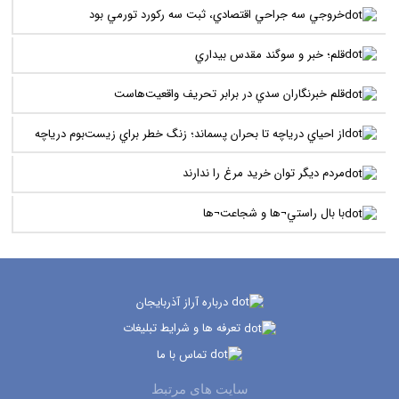
خروجي سه جراحي اقتصادي، ثبت سه رکورد تورمي بود
قلم؛ خبر و سوگند مقدس بيداري
قلم خبرنگاران سدي در برابر تحريف واقعيت‌هاست
از احياي درياچه تا بحران پسماند؛ زنگ خطر براي زيست‌بوم درياچه
مردم ديگر توان خريد مرغ را ندارند
با بال راستي¬ها و شجاعت¬ها
درباره آراز آذربایجان
تعرفه ها و شرایط تبلیغات
تماس با ما
سایت های مرتبط