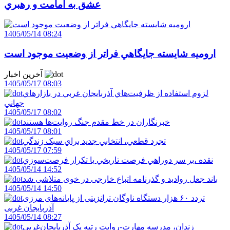
عشق به امامت و رهبري
1405/05/14 08:24
اروميه شايسته جايگاهي فراتر از وضعيت موجود است
آخرین اخبار
1405/05/17 08:03
لزوم استفاده از ظرفيت‌هاي آذربايجان غربي در بازارهاي
جهاني
1405/05/17 08:02
خبرنگاران در خط مقدم جنگ روايت‌ها هستند
1405/05/17 08:01
تجرد قطعي، انتخابي جديد براي سبک زندگي
1405/05/17 07:59
نقده ،بر سر دوراهي فرصت تاريخي يا تکرار فرصت‌سوزي
1405/05/14 14:52
باند جعل روادید و گذرنامه اتباع خارجی در خوی متلاشی شد
1405/05/14 14:50
تردد ۶۰ هزار دستگاه ناوگان ترانزیتی از پایانه‌های مرزی
آذربایجان ‌غربی
1405/05/14 08:27
زندان، مدرسه مهارت-روايت رتبه يک آذربايجان‌غربي