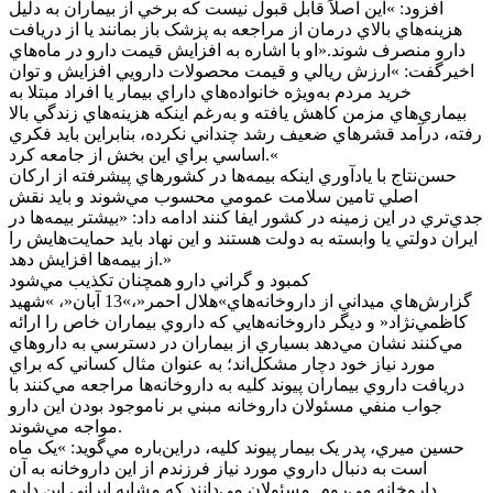
افزود: »اين اصلاً قابل قبول نيست که برخي از بيماران به دليل
هزينه‌هاي بالاي درمان از مراجعه به پزشک باز بمانند يا از دريافت
دارو منصرف شوند.«او با اشاره به افزايش قيمت دارو در ماه‌هاي
اخيرگفت: »ارزش ريالي و قيمت محصولات دارويي افزايش و توان
خريد مردم به‌ويژه خانواده‌هاي داراي بيمار يا افراد مبتلا به
بيماري‌هاي مزمن کاهش يافته و به‌رغم اينکه هزينه‌هاي زندگي بالا
رفته، درآمد قشرهاي ضعيف رشد چنداني نکرده، بنابراين بايد فکري
اساسي براي اين بخش از جامعه کرد.«
حسن‌نتاج با يادآوري اينکه بيمه‌ها در کشورهاي پيشرفته از ارکان
اصلي تامين سلامت عمومي محسوب مي‌شوند و بايد نقش
جدي‌تري در اين زمينه در کشور ايفا کنند ادامه داد: «بيشتر بيمه‌ها در
ايران دولتي يا وابسته به دولت هستند و اين نهاد بايد حمايت‌هايش را
از بيمه‌ها افزايش دهد.»
کمبود و گراني دارو همچنان تکذيب مي‌شود
گزارش‌هاي ميداني از داروخانه‌هاي»هلال احمر«،»13 آبان«، »شهيد
کاظمي‌نژاد« و ديگر داروخانه‌هايي که داروي بيماران خاص را ارائه
مي‌کنند نشان مي‌دهد بسياري از بيماران در دسترسي به داروهاي
مورد نياز خود دچار مشکل‌اند؛ به عنوان مثال کساني که براي
دريافت داروي بيماران پيوند کليه به داروخانه‌ها مراجعه مي‌کنند با
جواب منفي مسئولان داروخانه مبني بر ناموجود بودن اين دارو
مواجه مي‌شوند.
حسين ميري، پدر يک بيمار پيوند کليه، دراين‌باره مي‌گويد: »يک ماه
است به دنبال داروي مورد نياز فرزندم از اين داروخانه به آن
داروخانه مي‌روم. مسئولان مي‌دانند که مشابه ايراني اين دارو