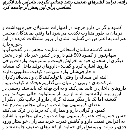
رفته، درآمد قشرهاي ضعيف رشد چنداني نکرده، بنابراين بايد فکري
اساسي براي اين بخش از جامعه کرد.
کمبود و گراني دارو هرچند در اظهارات مسئولان حوزه بهداشت و
درمان به طور متناوب تکذيب مي‌شود اما وقتي نمايندگان مجلس
هم لب به اعتراض مي‌گشايند، نشان از بروز مشکلات عديده در اين
حوزه دارد.
هفته گذشته سلمان اسحاقي، نماينده مجلس، در گفت‌وگو با
سهام‌نيوز از کمبود 500 قلم دارو در کشور خبر داد. او در بخش
ديگري از سخنان خود به افزايش قيمت و ممنوعيت واردات برخي
داروها اشاره کرد و گفت: «داروهاي توليد داخل که مشابه
خارجي‌شان وارد نمي‌شود کيفيت مطلوبي ندارند.«
البته اين مساله را وقتي با توليدکنندگان و دست‌اندرکاران
شرکت‌هاي دارويي در ميان مي‌گذاريم هيچ‌کدام کيفيت پايين
داروهاي داخلي را تاييد نمي‌کنند و به اين بهانه که بايد سند رسمي در
اين زمينه ارائه شود شانه از زير بار مسئوليت خالي مي‌کنند. روز
گذشته اما يک بار ديگر مساله گراني دارو از جانب يکي ديگر از
اعضاي کميسيون بهداشت و درمان مجلس مطرح شد.
کمبود و گراني دارو و بيماراني که درمان را ترک مي‌کنند
حسن حسن‌نتاج، عضو کميسيون بهداشت و درمان مجلس، با اشاره
به افزايش قيمت دارو و کاهش قدرت خريد بيماران، خواستار ورود
جدي‌تر دولت و بيمه‌ها براي حمايت از قشرهاي ضعيف جامعه شد و