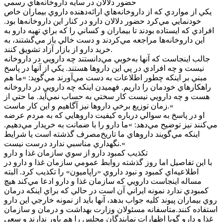
حضور دلالان در سايه داروخانه‌هاي رسمي
يکي از مواردي که از داروخانه‌هاي ارائه‌دهنده داروي بيماران خاص
خودنمايي مي‌کرد حضور دلالان دارو در کنار اين داروخانه‌ها بود.
افرادي که ايستاده بودند تا بيماران و کساني را که براي تهيه دارو به
اين داروخانه‌ها مراجعه مي‌کردند و دست خالي باز مي‌گشتند، به
خريد دارو از بازار آزاد تشويق کنند.
جالب اينجاست که آنها به‌خوبي مي‌دانستند چه دارويي در داروخانه
نيست و چه افرادي در پي اين داروها هستند. يکي از آنها در پاسخ
مبني بر اينکه چطور اطلاعات به دست مي‌آورند مي‌گويد: »ما هم
راهکارهاي خودمان را داريم. فهميدن اينکه چه دارويي در داروخانه
هست و چه دارويي نيست کار سختي به حساب نمي‌آيد. ما حتي از
زمان توزيع برخي داروها نيز آگاهيم و اين کار ماست.«
او در پاسخ به سوالي درباره کيفيت داروهايي که به مردم عرضه
مي‌کنند نيز توضيح مي‌دهد: »ما دارو را با ضمانت به خريدار مي‌دهيم.
اينکه مي‌گويند داروهاي ما تاريخ‌مصرف گذشته است يا شرايط
نگهداري مناسبي ندارد درست نيست.«
تکذيب کمبود دارو از سوي سازمان غذا و دارو
با اين تفاصيل اما روز گذشته روابط عمومي سازمان غذا و دارو در
اطلاعيه‌اي کمبود و نبود داروي «راپاميون» را تکذيب کرد. البته
مساله اينجاست دارويي که سازمان غذا و دارو ادعا مي‌کند هيچ
کمبودي ندارد نمونه ايراني آن است در حالي که براي اينکه درمان
روي بيماران پيوند کليه جواب بدهد، آنها بايد از نمونه خارجي اين دارو
استفاده کنند.متاسفانه مسئولان وزارت بهداشت و درمان و سازمان
غذا و دارو گويا اظهارات نمايندگان مجلس را هم باور ندارند و سعي