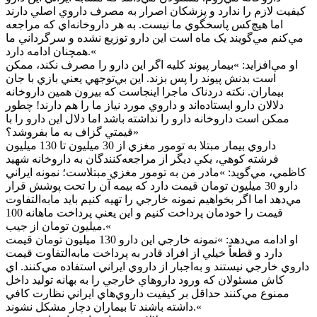
کيفيت لازم را ندارد و پزشکان اصرار به مصرف داروي اصلي دارند
اما هيچ‌کس پاسخگوي ما نيست. به هر داروخانه‌اي که مراجعه
مي‌کنم مي‌گويند يک ماه است اين دارو توزيع نشده و سرگرداني ما
همچنان ادامه دارد.«
او مي‌افزايد: »بيمار پيوند کليه اگر اين دارو را مصرف نکند، ممکن
است بدنش پيوند را پس بزند. اين بي‌توجهي يعني بازي با جان
بيماران. نکته دردناک ماجرا اينجاست که بيرون همين داروخانه
دلالان دارو ايستاده‌اند و داروي مورد نياز ما را هم دارند! چطور
ممکن است داروخانه دارو را نداشته باشد اما دلال اين دارو را با
قيمتي گزاف به ما بفروشد؟»
داروي بيمار مبتلا به تومور مغزي از 30 ميليون تا 130 ميليون
فرشته کوهي، يکي ديگر از مراجعه‌کنندگان به داروخانه شهيد
کاظمي، مي‌گويد: »مادر من به تومور مغزي مبتلاست؛ نمونه ايراني
دارو 30 ميليون تومان قيمت دارد که بيمه آن را تحت پوشش قرار
مي‌دهد اما اگر بخواهيم نمونه خارجي را تهيه کنيم بايد مابه‌التفاوت
قيمت را خودمان پرداخت کنيم و اين يعني پرداخت ماهانه 100
ميليون تومان از جيب.«
او ادامه مي‌دهد: »نمونه خارجي اين دارو 130 ميليون تومان قيمت
دارد و قطعاً خيلي از افراد قادر به پرداخت مابه‌التفاوت قيمت
داروي خارجي نيستند و به‌اجبار از داروي ايراني استفاده مي‌کنند. اي
کاش مسئولان که ورود داروهاي خارجي را به بهانه توليد داخل
ممنوع مي‌کنند حداقل بر کيفيت داروي‌هاي ايراني نظارت کافي
داشته باشند تا بيماران دچار مشکل نشوند.«