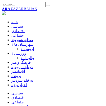
ARAZ
AZARBAIJAN
خانه
سیاسی
اقتصادی
اجتماعی
صدای شهروند
↓ شهرستان ها
↓ ارومیه
↓ ورزشی
↓ والیبال
فرهنگ و هنر
دریاچه ارومیه
آنادیلیمیز
پرونده
به قلم سردبیر
اخبار ویژه
سیاسی
اقتصادی
اجتماعی