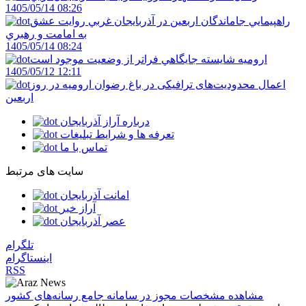
1405/05/14 08:26
راهپيمايي جاماندگان اربعين در آذربايجان غربي روايت عشق
به امامت و رهبري
1405/05/14 08:24
اروميه شايسته جايگاهي فراتر از وضعيت موجود است
1405/05/12 12:11
اعمال محدودیت‌های ترافیکی در باغ رضوان ارومیه در روز
اربعین
درباره آراز آذربایجان
تعرفه ها و شرایط تبلیغات
تماس با ما
سایت های مرتبط
امانت آذربایجان
آراز خبر
عصر آذربایجان
تلگرام
اینستاگرام
RSS
مشاهده مشخصات مجوز در سامانه جامع رسانه‌های کشور