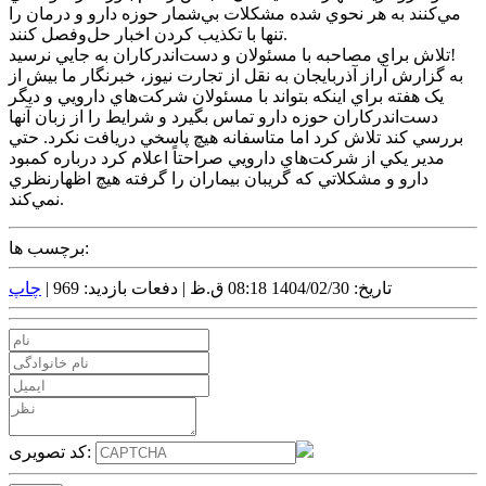
مي‌کنند به هر نحوي شده مشکلات بي‌شمار حوزه دارو و درمان را
تنها با تکذيب کردن اخبار حل‌وفصل کنند.
تلاش براي مصاحبه با مسئولان و دست‌اندرکاران به جايي نرسيد!
به گزارش آراز آذربايجان به نقل از تجارت نيوز، خبرنگار ما بيش از
يک هفته براي اينکه بتواند با مسئولان شرکت‌هاي دارويي و ديگر
دست‌اندرکاران حوزه دارو تماس بگيرد و شرايط را از زبان آنها
بررسي کند تلاش کرد اما متاسفانه هيچ پاسخي دريافت نکرد. حتي
مدير يکي از شرکت‌هاي دارويي صراحتاً اعلام کرد درباره کمبود
دارو و مشکلاتي که گريبان بيماران را گرفته هيچ اظهارنظري
نمي‌کند.
برچسب ها:
تاریخ: 1404/02/30 08:18 ق.ظ |
دفعات بازدید: 969 |
چاپ
کد تصویری: