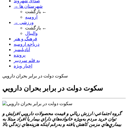
صدای شهروند
→ شهرستان ها
بازگشت ←
ارومیه
→ ورزشی
بازگشت ←
والیبال
فرهنگ و هنر
دریاچه ارومیه
آنادیلیمیز
پرونده
به قلم سردبیر
اخبار ویژه
سکوت دولت در برابر بحران دارويي
سکوت دولت در برابر بحران دارويي
گروه اجتماعي: ارزش ريالي و قيمت محصولات دارويي افزايش و
توان خريد مردم به‌ويژه خانواده‌هاي داراي بيمار يا افراد مبتلا به
بيماري‌هاي مزمن کاهش يافته و به‌رغم اينکه هزينه‌هاي زندگي بالا