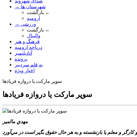
صدای شهروند
→ شهرستان ها
بازگشت ←
ارومیه
→ ورزشی
بازگشت ←
والیبال
فرهنگ و هنر
دریاچه ارومیه
آنادیلیمیز
پرونده
به قلم سردبیر
اخبار ویژه
سوپر مارکت يا دروازه فريادها
سوپر مارکت يا دروازه فريادها
مهدي مالمير