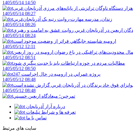
1405/05/14 14:50
1405/05/14 08:27
زندان، مدرسه مهارت-روايت رتبه يک آذربايجان‌غربي
1405/05/14 08:26
دگان اربعين در آذربايجان غربي روايت عشق به امامت و رهبري
1405/05/14 08:24
اروميه شايسته جايگاهي فراتر از وضعيت موجود است
1405/05/12 12:11
ال محدودیت‌های ترافیکی در باغ رضوان ارومیه در روز اربعین
1405/05/12 08:51
مطالبات مردم در حوزه ارتباطات بايد با جديت پيگيري شود
1405/05/12 08:50
247 پروژه عمراني در اروميه در حال اجراست
1405/05/12 08:48
لوانزاي فوق حاد پرندگان در آذربايجان غربي گزارش نشده است
1405/05/12 08:48
تمرچين؛ ميعادگاه اربعين حسيني
درباره آراز آذربایجان
تعرفه ها و شرایط تبلیغات
تماس با ما
سایت های مرتبط