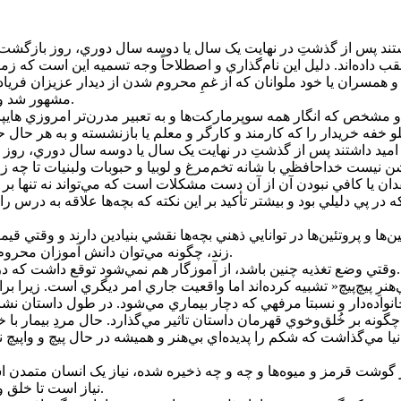
ميد داشتند پس از گذشتِ در نهايت يک سال يا دوسه سال دوري، روز بازگ
ب داده‌اند. دليل اين نام‌گذاري و اصطلاحاً وجه تسميه اين است که زما
همسران يا خود ملوانان که از غمِ محروم شدن از ديدار عزيزان فرياد 
مشهور شد و البته بعدتر "خداحافظي" آن افتاد و همان "دروازه فريادها" باقي ماند.
 خفه خريدار را که کارمند و کارگر و معلم يا بازنشسته و به هر حال حقو
ن نيست خداحافظي با شانه تخم‌مرغ و لوبيا و حبوبات ولبنيات تا چه زم
در پي دليلي بود و بيشتر تأکيد بر اين نکته که بچه‌ها علاقه به درس را
تامين‌ها و پروتئين‌ها در توانايي ذهني بچه‌ها نقشي بنيادين دارند و وق
زند، چگونه مي‌توان دانش آموزان محروم انتظار داشت تمرکز و انرژي لازم را براي درس خواندن داشته باشند.
وقتي وضع تغذيه چنين باشد، از آموزگار هم نمي‌شود توقع داشت که در کلاس شق‌القمري کند و سطح علمي خود و دانش آموزان را بالا ببرد.
 خانواده‌دار و نسبتا مرفهي که دچار بيماري مي‌شود. در طول داستان 
گونه بر خُلق‌و‌خوي قهرمان داستان تاثير مي‌گذارد. حال مردِ بيمار با
يا مي‌گذاشت که شکم را پديده‌اي بي‌هنر و هميشه در حال پيچ و واپيچ نم
 گوشت قرمز و ميوه‌ها و چه و چه ذخيره شده، نياز يک انسان متمدن اس
نياز است تا خلق و خوي او تا حدود زيادي با ويتامين‌ها و پروتئين‌هاي مناسب کنترل شود.