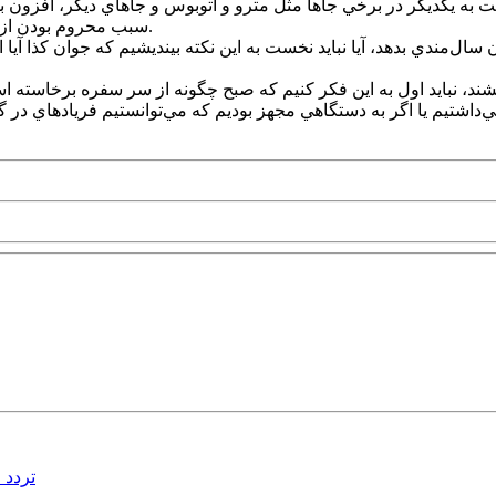
بت به يکديگر در برخي جاها مثل مترو و اتوبوس و جاهاي ديگر، افزون
سبب محروم بودن از برخي مواد مغذي و مورد نياز، با در پرخاش و تُرش‌رويي بروز مي‌کند.
ن سال‌مندي بدهد، آيا نبايد نخست به اين نکته بينديشيم که جوان کذا آيا
ند، نبايد اول به اين فکر کنيم که صبح چگونه از سر سفره برخاسته اس
‌داشتيم يا اگر به دستگاهي مجهز بوديم که مي‌توانستيم فريادهاي در گ