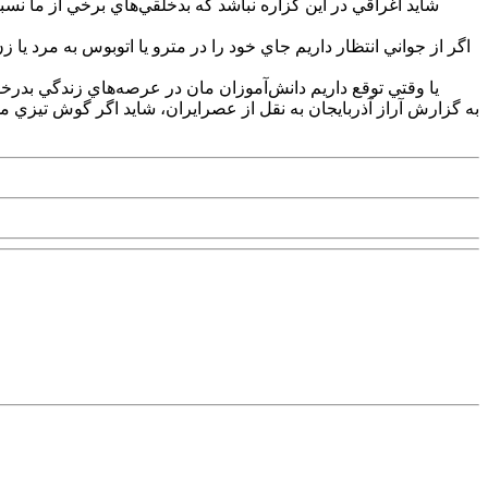
شايد اغراقي در اين گزاره نباشد که بدخلقي‌هاي برخي از ما نس
اگر از جواني انتظار داريم جاي خود را در مترو يا اتوبوس به مرد يا ز
يا وقتي توقع داريم دانش‌آموزان مان در عرصه‌هاي زندگي بدرخش
به گزارش آراز آذربايجان به نقل از عصرايران، شايد اگر گوش تيزي مي