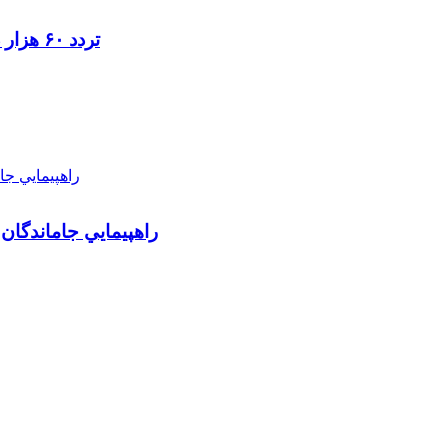
تردد ۶۰ هزار دستگاه ناوگان ترانزیتی از پایانه‌های مرزی آذربایجان ‌غربی
راهپيمايي جاماندگان