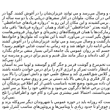
شت و وصال مي‌رسد و مي توانند عزيزان‌شان را در آغوش کشند. گويا در
ني در آن مکان، ملوانان در آغاز سفرهاي دريايي يک يا دو سه ساله از
برمي‌کشيدند و اين مکان از اين رو به "دروازه فريادهاي خداحافظي"
ق بگير است در مي‌آورد. البته با اين تفاوت که ملوان‌ها و خانواده‌ها
اني ادامه دارد خواهد شد و چه زماني به امنيت غذايي خواهيم رسيد؟
 از کف داده‌اند و ديگر مانند مثل قديم و نديم براي درس و مدرسه تره
خُرد نمي‌کند!
تي قيمت تخم‌مرغ و گوشت قرمز و جگر گاو و گوسفند و لوبيا سر به آسمان
نشان داده مي‌شود وضع تغذيه نامناسب ناشي از کم اطلاعي پزشکان آن
 خوردن برخي غذاها دگرگون مي‌شود و بدخلقي خود را مثلا بر سرِ آشپز
ي‌دانستند، احتمالا عمر بيشتري مي‌کرد و کامِ خود و اطرافيان را تلخ
نمي‌کرد.
ت که روزانه بايد در حوزه عمومي با شهروندان ديگر سر‌و‌کله بزند و