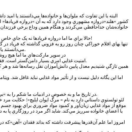
البته با اين تفاوت که ملوان‌ها و خانواده‌ها مي‌دانستند يا ا
کشور »هلند«دروازه مشهوري وجود دارد که به آن »‌دروازه فريادها« لق
خانواده‌شان خداحافظي مي‌کردند و هنگام همين وداع برخي فرزندان و 
حالا براي ما اما دروازه فريادها نه يک جاي خاص و مشخص که انگار همه سوپرمارکت‌ها و به تعبير مدرن‌تر امروزي هايپرمارکت‌ها يا همان فروشگاه‌هاي زنجيره‌اي و خوار‌وبار فروشي‌هاست!
تنها بهاي اقلام خوراکي چنان روز رو به فزوني گذاشته که فرياد در گلو
مي‌دانستند يا اميد داشتند پس از گذشتِ در نهايت يک سال يا دوسه سال دوري، روز بازگشت و وصال مي‌رسد و مي توانند عزيزان‌شان را در آغوش کشند.
در سوپر مارکت‌هاي ما اما هيچ روش
امنيت غذايي امري بسيار دامن‌گستر است. فقدان يا کافي نبودن آن از آن دست مشکلات است که مي‌تواند نه تنها بر جسم که بر روان عمومي يک جامعه اثراتي بسيار منفي برجاي بگذارد.
همين تازگي شنيديم معدل پايين دانش‌آموزان نقل رسانه‌ها شد و هر که 
اما اين يگانه دليل نيست و از تأثير مواد غذايي نبايد غافل شد. وي
در تاريخ ما و به خصوص در ادبيات ما شکم را به »‌بي‌هنرِ پيچ‌پيچ« تشبيه کرده‌اند اما واقعيت جاري امر ديگري است. زيرا براي کار فکري و بازدهي بالا بايد دستي بر سر و رويِ سفره مردم کشيد.
لئو تولستوي داستاني دارد به نام » مرگ ايوان ايليچ«؛ حکايت مرد
موقع از مواد غذايي زيان‌آور و کمبود مواد ضروري براي بهبود جسم چ
يا اعضاي خانواده سرريز مي‌کند. شايد اگر مرد در روزگاري پا به دن
امروز اما علم آن‌قدرها پيشرفت داشته که بداند فقدان »آهن«که در