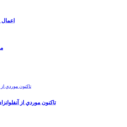
اعمال م
مط
تاکنون موردي از آنفلوانز