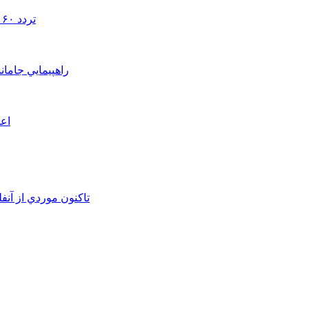
تردد ۶۰ هزار دستگاه ناوگان ترانزیتی از پایانه‌های مرزی آذربایجان ‌غربی
راهپيمايي جامان
اعم
تاکنون موردي از آنف