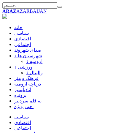
ARAZ
AZARBAIJAN
خانه
سیاسی
اقتصادی
اجتماعی
صدای شهروند
↓ شهرستان ها
↓ ارومیه
↓ ورزشی
↓ والیبال
فرهنگ و هنر
دریاچه ارومیه
آنادیلیمیز
پرونده
به قلم سردبیر
اخبار ویژه
سیاسی
اقتصادی
اجتماعی