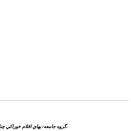
گروه جامعه: بهاي اقلام خوراکي چنان روز رو به فزوني گذاشته که فرياد در گلو خفه خريدار را که کارمند و کارگر و معلم يا بازنشسته و به هر حال حقوق بگير است در مي‌آورد.