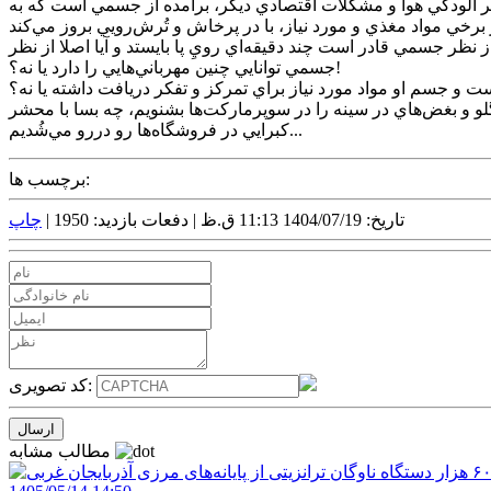
 بر آلودگي هوا و مشکلات اقتصادي ديگر، برآمده از جسمي است که به
 از نظر جسمي قادر است چند دقيقه‌اي رويِ پا بايستد و آيا اصلا از نظر
جسمي توانايي چنين مهرباني‌هايي را دارد يا نه؟!
ت و جسم او مواد مورد نياز براي تمرکز و تفکر دريافت داشته يا نه؟
لو و بغض‌هاي در سينه را در سوپر‌مارکت‌ها بشنويم، چه بسا با محشر
کبرايي در فروشگاه‌ها رو در‌رو مي‌شُديم...
برچسب ها:
تاریخ: 1404/07/19 11:13 ق.ظ |
دفعات بازدید: 1950 |
چاپ
کد تصویری:
مطالب مشابه