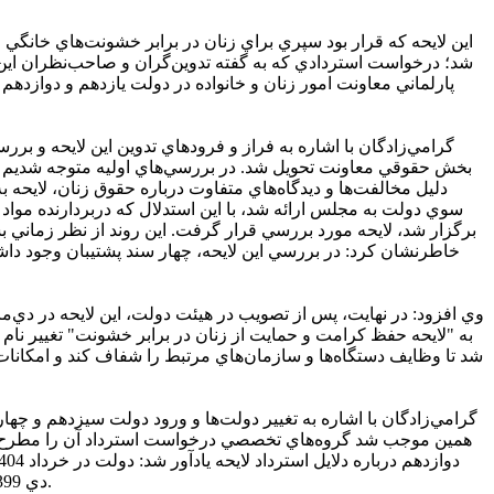
شد؛ درخواست استردادي که به گفته تدوين‌گران و صاحب‌نظران اين
پارلماني معاونت امور زنان و خانواده در دولت يازدهم و دوازد
گرامي‌زادگان با اشاره به فراز و فرودهاي تدوين اين لايحه و بررس
بخش حقوقي معاونت تحويل شد. در بررسي‌هاي اوليه متوجه شديم که 
دليل مخالفت‌ها و ديدگاه‌هاي متفاوت درباره حقوق زنان، لايحه 
سوي دولت به مجلس ارائه شد، با اين استدلال که دربردارنده موا
برگزار شد، لايحه مورد بررسي قرار گرفت. اين روند از نظر زماني 
خاطرنشان کرد: در بررسي اين لايحه، چهار سند پشتيبان وجود داشت 
به "لايحه حفظ کرامت و حمايت از زنان در برابر خشونت" تغيير نا
شد تا وظايف دستگاه‌ها و سازمان‌هاي مرتبط را شفاف کند و امکانات 
گرامي‌زادگان با اشاره به تغيير دولت‌ها و ورود دولت سيزدهم و چها
همين موجب شد گروه‌هاي تخصصي درخواست استرداد آن را مطرح کنن
دي 1399 به مجلس تحويل داده شده و درنهايت به دليل تغييرات اساسي در ساختار و ماهيت آن، استرداد آن در هيئت وزيران به تصويب رسيده است.