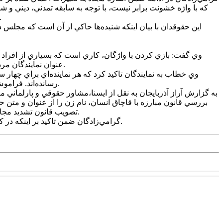
که با واژه خشونت برابر نيست، با توجه به سابقه تمدني، ديني و 
فرهنگي معمولا تمايلي به چنين لوايحي ندارد ولي در متن لايحه تأکيد شده است که تاييد اقدامات دستگاه
وي گفت: بازي کردن با واژگان، کاري است که بسياري از افراد 
عنوان نمايندگان مردم در مجلس حضور دارند،‌ با ديدگاه‌هاي خاصي به مسائل نگاه مي‌کنند؛ اما براي جامعه امروز ايران، اين صحبت‌ها و برخوردها مناسب نيست.
وي خطاب به نمايندگان تاکيد کرد که هر نماينده‌اي براي چها
رسانده‌اند. فراموش نکنيد، مردم بايد حرف اول را بزنند و هر حرکتي که شما عزيزان به عنوان نمايندگان منتخب انجام دهيد بايد مطلوب و مورد نياز مردم باشد.
به گزارش آراز آذربايجان به نقل از ايسنا،مشاور حقوقي و پارلماني 
بررسي قانون مبارزه با قاچاق انسان، نام زن را از عنوان و متن ح
تصويب قانون تشديد مجازات اسيدپاشي و حمايت از بزه ديدگان ناشي از آن که اغلب زنان قرباني اين موضوع بودند باز هم واژه زنان را حذف و فرد را جايگزين کردند.
گرامي‌زادگان ضمن تاکيد بر اينکه در کشور، همه خانواده دارند و به حقوق دختر و پسر خود اهميت مي‌دهند، معتقد است که بايد از خواهر، مادر و دخترمان و زنان ديگر حمايت کنيم.