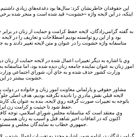
اين حقوقدان خاطرنشان کرد: سال‌ها بود دغدغه‌هاي زيادي داشتيم، 
اينکه، در اين لايحه واژه «خشونت» قيد شده است و منجر شده برخي 
بود و از اين رو توانسته بوديم اصطلاحات و تعاريف را در لايح
متاسفانه واژه خشونت را در عنوان و متن لايحه تغيير دادند و به جا
وي با اشاره به ديگر تغييرات اعمال شده در لايحه حمايت از زنا
امور زنان به عنوان نماينده جامعه زنان ديده شده بود، اما متاسفانه ب
وزارت کشور حذف شده و به جاي آن، شوراي اجتماعي وزارت کشو
خشونت بيشتر در اين مناطق رخ مي‌دهد، اما متاسفانه نمايندگان در لايحه، فقط به شوراي اجتماعي وزارت کشور بها داده‌اند و اين به نظر متخصصان کافي نيست.
مشاور حقوقي و پارلماني معاونت امور زنان و خانواده در دولت 
لايحه قبلي نقش مادري را ناديده نگرفته بوديم،‌ هدف اصلي جلو
باتوجه به تغييرات صورت گرفته روي لايحه،‌ بنده به عنوان يک کار
حفظ شود تا حيثيت و کرامت زن ايراني موردتوجه قرار گيرد. نتيجه اين که چنين لايحه‌اي، زيبنده زنان کشور نيست. بي شک افراد متخصص ديگري هم مشابه اين نظر را داشته‌اند.
وي معتقد است که متاسفانه مجلس شوراي اسلامي، توجه کافي ب
اکنون که در اتفاقات اخير شاهد قتل و آسيب به زنان هستيم، 
جمهوري خطاب به نمايندگان مجلس و مسئولان دولتي و غيردولتي گفت: هر کسي در هر پستي بداند که براي مقطعي پشت صندلي مي‌نشيند و براي مسئوليتي که دارد بايد پاسخگو باشد.
گرامي‌زادگان در ادامه ضمن اشاره مجدد به تغييرات اعمال شده بر لا