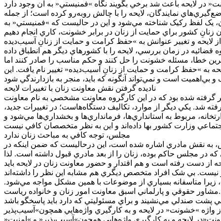
« در لايحه باعث شد برخي بگويند نگاه »فمنيستي« به آن وجود دارد
‌گيري‌هاي نمايندگان، لايحه را با چالش روبه‌رو کرده است؛ از جمله
ان، يک لفظ رکيک شناخته مي‌شود و اين در حاليست که »فمنيستي« به
شده بود و داراي چهار سند پشتيبان بود که قوه قضائيه در زمان بررسي،‌ لايحه را با کشورهاي ديگر هم انطباق داده
کمترين خطا، مسئله خشونت را حل کنند و حکم مناسب را صادر کنند اما
يحه به »حفظ کرامت و حمايت از زنانِ‌ آسيب‌ديده« تغيير نام يافت. اين
ناديده گرفتن نقش معاونت زنان با تغييرات لايحه
ظر گرفته شده بود که در اين کارگروه معاونت مشخصي به نام معاونت
فته شد. يکي ديگر از موارد،‌ تکاليف دستگاه‌هاست؛ در تغييرات جديد،‌
ه، مربوط به استانداري‌ها، فرمانداري‌ها و بخشداري‌ها مي‌شود و
مجلس، توجه کافي به مباحث زنان ندارد
لس،‌ به نقش مادري اشاره شده است، اين درحاليست که ضمن اينکه در
ه در مجلس حاکم بوده،‌ زنان را از بعد مادري قبول داشته است. لذا
حه از دست رفته است و هم اقتدار و حضور معاونت زنان در لايحه بايد
 زيرا متاسفانه بسياري از موضوعات با همين مشکل مواجه مي‌شود.
.مشاور حقوقي و پارلماني اسبق معاونت امور زنان و خانواده رياست
ونت«در لايحه و به کارگيري واژه‌هايي همچون»آسيب‌پذير« و »امنيت«