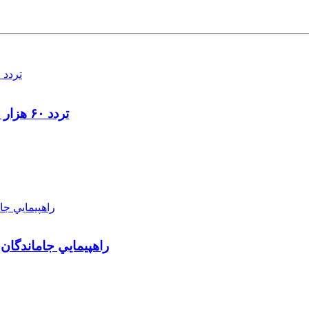
تردد ۶۰ هزار دستگاه ناوگان ترانزیتی از پایانه‌های مرزی آذربایجان ‌غربی
راهپيمايي جاماندگان