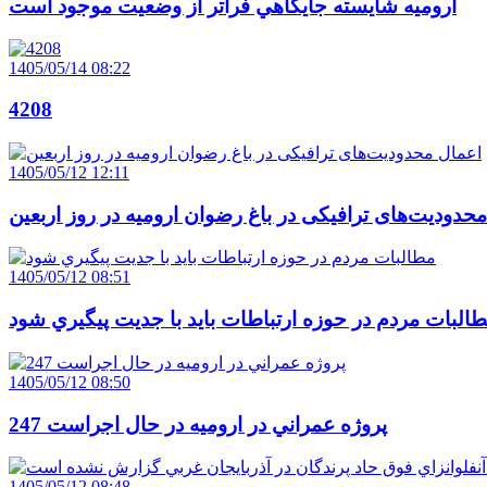
اروميه شايسته جايگاهي فراتر از وضعيت موجود است
1405/05/14 08:22
4208
1405/05/12 12:11
حدودیت‌های ترافیکی در باغ رضوان ارومیه در روز اربعین
1405/05/12 08:51
البات مردم در حوزه ارتباطات بايد با جديت پيگيري شود
1405/05/12 08:50
247 پروژه عمراني در اروميه در حال اجراست
1405/05/12 08:48