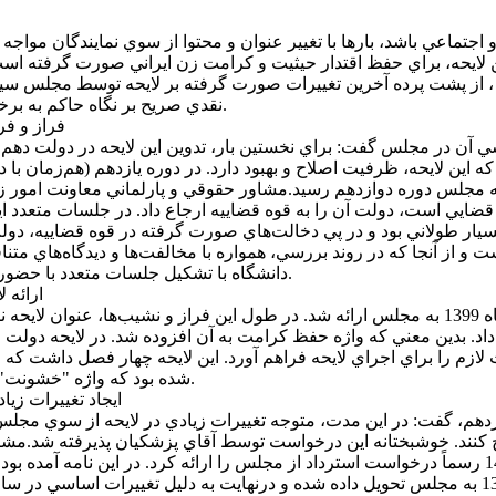
 لايحه، براي حفظ اقتدار حيثيت و کرامت زن ايراني صورت گرفته اس
هم ، از پشت پرده آخرين تغييرات صورت گرفته بر لايحه توسط مجلس سيز
نقدي صريح بر نگاه حاکم به برخي جريان‌هاي قانون‌گذاري در مواجهه با حقوق زنان در ايران، مي‌گويد.
فراز و فر
ي آن در مجلس گفت: براي نخستين بار، تدوين اين لايحه در دولت دهم انجا
اين لايحه، ظرفيت اصلاح و بهبود دارد. در دوره يازدهم (هم‌زمان با
به مجلس دوره دوازدهم رسيد.مشاور حقوقي و پارلماني معاونت امور زنان 
د قضايي است، دولت آن را به قوه قضاييه ارجاع داد. در جلسات متعدد
بسيار طولاني بود و در پي دخالت‌هاي صورت گرفته در قوه قضاييه، دو
و از آنجا که در روند بررسي، همواره با مخالفت‌ها و ديدگاه‌هاي متنا
دانشگاه با تشکيل جلسات متعدد با حضور علما و نخبگان، برخي از بندهاي مورد اختلاف را بررسي و اصلاح کرد.
ارائه لايحه به
وي افزود: در نهايت، پس از تصويب در هيئت دولت، اين لايحه در دي‌ماه 1399 به مجلس ارائه شد. در ط
م داد. بدين معني که واژه حفظ کرامت به آن افزوده شد. در لايحه د
لازم را براي اجراي لايحه فراهم آورد. اين لايحه چهار فصل داشت که 
شده بود که واژه "خشونت" حذف نشود، چراکه حذف آن، اصل مطالبه را کمرنگ و بي‌اثر مي‌کرد.
ايجاد تغييرات ز
ردهم، گفت: در اين مدت، متوجه تغييرات زيادي در لايحه از سوي مجلس ش
د. خوشبختانه اين درخواست توسط آقاي پزشکيان پذيرفته شد.مشاور ح