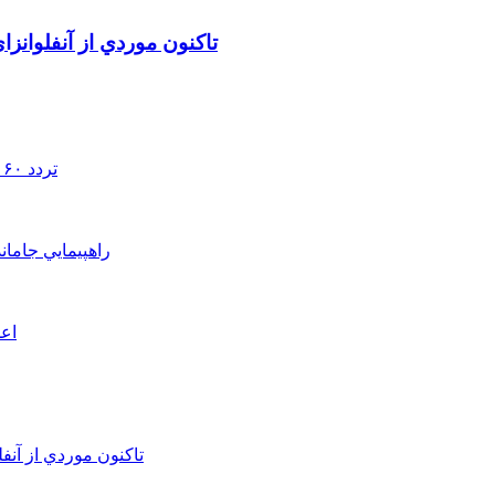
تاکنون موردي از آنفلوانز
تردد ۶۰ هزار دستگاه ناوگان ترانزیتی از پایانه‌های مرزی آذربایجان ‌غربی
راهپيمايي جامان
اعم
تاکنون موردي از آنف