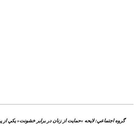
گروه اجتماعي: لايحه »حمايت از زنان در برابر خشونت« يکي از 