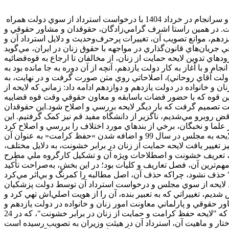
اين لايحه که قرار بود سپري براي زنان در برابر خشونت‌هاي خانگي و اجتماعي باشد، بارها با تغيير عنوان و محتوا از سوي نمايندگان مواجه و سرانجام در خرداد 1404 با درخواست استرداد از سوي دولت همراه
ت. در همين راستا اشرف گرامي‌زادگان، حقوقدان و مشاور حقوقي و
دهم، موانع تصويب آن، تغييرات پرحرف‌وحديث و دلايل استرداد آن و
ودهاي تدوين لايحه حمايت از زنان، از مخالفان تا ارجاع به قوه‌قضائيه
م و با آغاز به کار دولت يازدهم، آنچه از آن دوره به جا مانده بود به
 دولت آقاي روحاني)، اصلاحاتي روي متن صورت گرفت و در نهايت، به
و خانواده در دولت يازدهم و دوازدهم ادامه داد: زماني که لايحه از
 اين قوه که با حضور قضات باسابقه و معاون حقوقي وقت قوه قضاييه
لت تصميم گرفت که بار ديگر لايحه بررسي و اصلاح شود.اين حقوقدان
قض روبرو مي‌شديم، ناگزير از دانشگاه مفيد قم نيز کمک گرفتيم. اين
 مجلس در سال 99 و اضافه شدن »حفظ کرامت« به عنوان آن
ول اين فراز و نشيب‌ها، عنوان لايحه نيز تغيير يافت‌ لايحه حمايت از زنان در برابر خشونت، به دلايل مختلف،
ولت ، تعريف خشونت و اصطلاحات ويژه آن و تشکيل کارگروه ملي مطرح
مهم‌ترين آن، فصل تعاريف و کليات بود؛ در اين بخش، به‌صراحت تأکيد
ياد لايحه از سوي مجلس و درخواست استرداد آن توسط دولت پزشکيان
ديم، تغييراتي که به تعبير بنده، آن را از هويت اصلي‌اش تهي کرد و
قوقي و پارلماني معاونت امور زنان و خانواده در دولت يازدهم و
دوازدهم درباره دلايل استرداد لايحه يادآور شد: دولت در خرداد 1404 رسماً درخواست استرداد از مجلس را ارائه کرد. در اين نامه آمده بود که "لايحه حفظ کرامت و حمايت از زنان در برابر خشونت"، که در 24