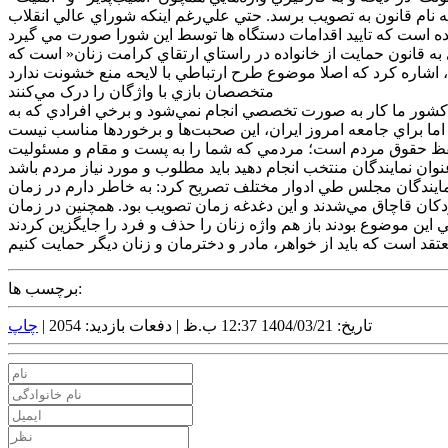
ه نام قانون به تصويب برسد. حتي علي‌رغم اينکه شوراي عالي انقلاب
دوين طرح جديدي با 12 ماده و تحت عنوان »طرح الحاق موادي به قانون حمايت از خانواده در راستاي ارتقاي کرامت زنان« است که
متخصصان بازي با واژگان را درک مي‌کنند
ر کشور ما کار به صورت تخصصي انجام نمي‌شود و برخي افرادي که به
د، حفظ حقوق مردم است؛ مردمي که شما را به پست و مقام و مسئوليت
 نمايندگان مجلس طي ادوار مختلف تصريح کرد: به خاطر دارم در زمان
کودکان قاچاق مي‌شدند و اين دغدغه زمان تصويب بود. همچنين در زمان
برچسب ها:
تاریخ: 1404/03/21 12:37 ب.ظ |
دفعات بازدید: 2054 |
چاپ