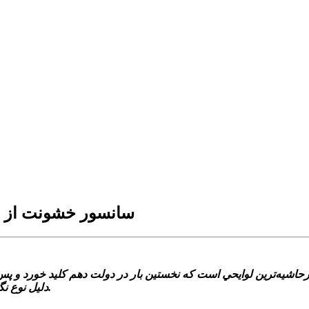
سانسور خشونت از لا
پرحاشيه‌ترين لوايحي است که نخستين بار در دولت دهم کليد خورد و پ
دليل نوع نگاه متفاوت نمايندگان مجلس و تغييرات حاصل شده، به تصويب نرسيد.