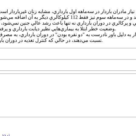
وضعيت خطر ابتلا به بيماري‌هايي نظير ديابت بارداري و پرفشاري خون را افزايش مي‌دهد و سلامت جنين را نيز به خطر مي‌اندازد.
دار به دليل باور نادرست به "دو نفره بودن" در دوران بارداري، به مصرف
نسبت مي‌دهند، در حالي‌ که کنترل تغذيه در دوران بارداري براي حفظ سلامت مادر و جنين از اهميت بالايي برخوردار است.