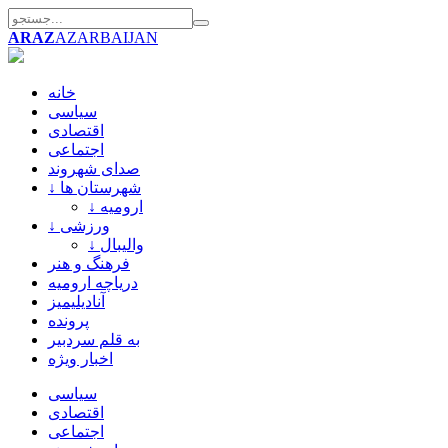
ARAZ
AZARBAIJAN
خانه
سیاسی
اقتصادی
اجتماعی
صدای شهروند
↓ شهرستان ها
↓ ارومیه
↓ ورزشی
↓ والیبال
فرهنگ و هنر
دریاچه ارومیه
آنادیلیمیز
پرونده
به قلم سردبیر
اخبار ویژه
سیاسی
اقتصادی
اجتماعی