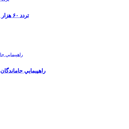
تردد ۶۰ هزار دستگاه ناوگان ترانزیتی از پایانه‌های مرزی آذربایجان ‌غربی
راهپيمايي جاماندگان