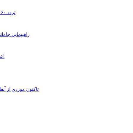
تردد ۶۰ هزار دستگاه ناوگان ترانزیتی از پایانه‌های مرزی آذربایجان ‌غربی
راهپيمايي جامان
اعم
تاکنون موردي از آنف