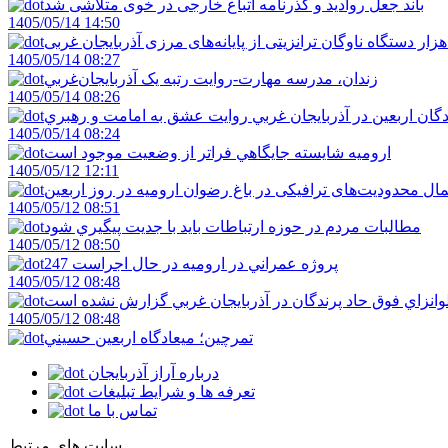
باند جعل روادید و گذرنامه اتباع خارجی در خوی متلاشی شد
1405/05/14 14:50
1405/05/14 08:27
زندان، مدرسه مهارت-روايت رتبه يک آذربايجان‌غربي
1405/05/14 08:26
دگان اربعين در آذربايجان غربي روايت عشق به امامت و رهبري
1405/05/14 08:24
اروميه شايسته جايگاهي فراتر از وضعيت موجود است
1405/05/12 12:11
ال محدودیت‌های ترافیکی در باغ رضوان ارومیه در روز اربعین
1405/05/12 08:51
مطالبات مردم در حوزه ارتباطات بايد با جديت پيگيري شود
1405/05/12 08:50
247 پروژه عمراني در اروميه در حال اجراست
1405/05/12 08:48
لوانزاي فوق حاد پرندگان در آذربايجان غربي گزارش نشده است
1405/05/12 08:48
تمرچين؛ ميعادگاه اربعين حسيني
درباره آراز آذربایجان
تعرفه ها و شرایط تبلیغات
تماس با ما
سایت های مرتبط