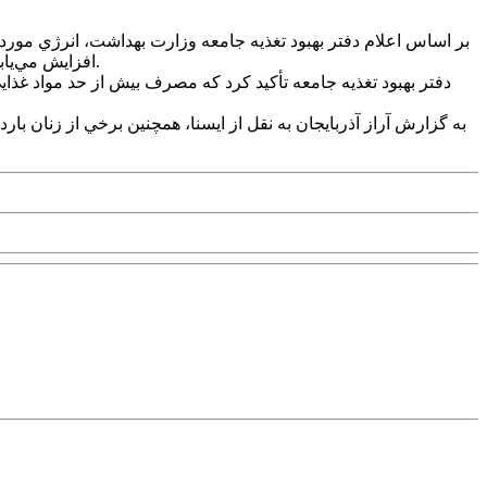
افزايش مي‌يابد و در سه‌ماهه سوم نيز فقط 112 کيلوکالري ديگر به آن اضافه مي‌شود. بنابراين باور غلطي است که "خانم باردار بايد براي دو نفر غذا بخورد.
به گزارش آراز آذربايجان به نقل از ايسنا، همچنين برخي از زنان بار