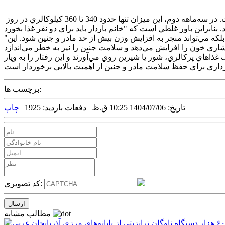
بر اساس اعلام دفتر بهبود تغذيه جامعه وزارت بهداشت، انرژي مورد نياز مادران باردار در سه‌ماهه اول بارداري، مشابه زنان غيرباردار است. در سه‌ماهه دوم، اين ميزان تنها حدود 340 تا 360 کيلوکالري در روز
"دفتر بهبود تغذيه جامعه تأکيد کرد که مصرف بيش از حد مواد غذايي و پرکالري در دوران بارداري نه تنها باعث رشد عالي جنين نمي‌شود، بلکه مي‌تواند منجر به افزايش وزن بيش از حد مادر و جنين شود. اين
 غذاهاي پرکالري، شور يا شيرين روي مي‌آورند و اين رفتار را به ويار
برچسب ها:
تاریخ: 1404/07/06 10:25 ق.ظ |
دفعات بازدید: 1925 |
چاپ
کد تصویری:
مطالب مشابه