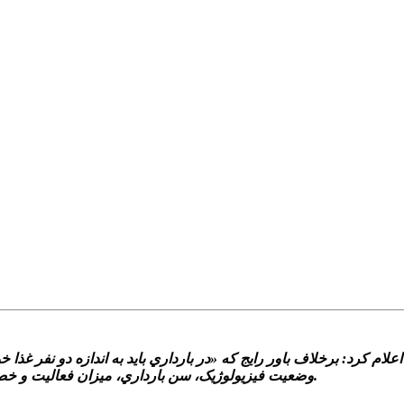
لام کرد: برخلاف باور رايج که «در بارداري بايد به اندازه دو نفر غذا
وضعيت فيزيولوژيک، سن بارداري، ميزان فعاليت و خصوصيات فردي بستگي دارد و بايد توسط متخصص تغذيه محاسبه شود.