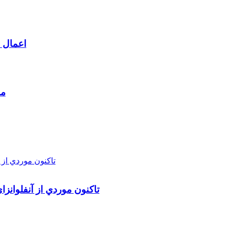
اعمال م
مط
تاکنون موردي از آنفلوانز