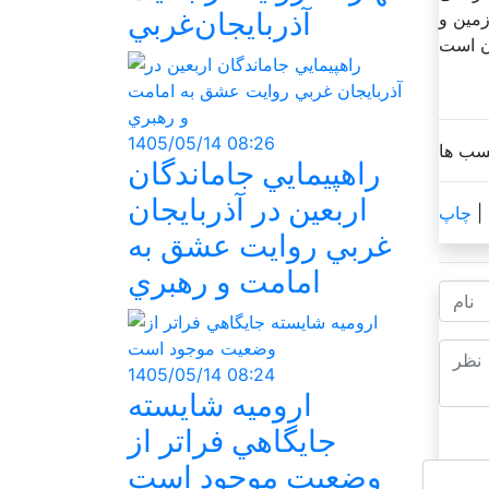
آذربايجان‌غربي
زمین و
1405/05/14 08:26
راهپيمايي جاماندگان
اربعين در آذربايجان
چاپ
غربي روايت عشق به
امامت و رهبري
1405/05/14 08:24
اروميه شايسته
جايگاهي فراتر از
وضعيت موجود است