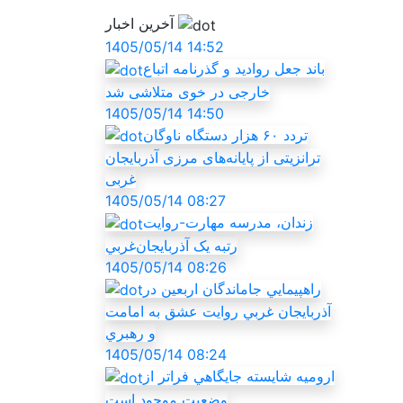
آخرین اخبار
1405/05/14 14:52
باند جعل روادید و گذرنامه اتباع
خارجی در خوی متلاشی شد
1405/05/14 14:50
تردد ۶۰ هزار دستگاه ناوگان
ترانزیتی از پایانه‌های مرزی آذربایجان
‌غربی
1405/05/14 08:27
زندان، مدرسه مهارت-روايت
رتبه يک آذربايجان‌غربي
1405/05/14 08:26
راهپيمايي جاماندگان اربعين در
آذربايجان غربي روايت عشق به امامت
و رهبري
1405/05/14 08:24
اروميه شايسته جايگاهي فراتر از
وضعيت موجود است