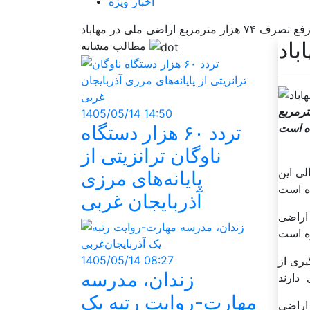
اخبار ویژه
فع تصرف ۷۴ هزار مترمربع اراضی ملی در مهاباد
مطالب مشابه
زمان ملی زمین و مسکن در این شهرستان بیش از ۷۴هزار مترمربع
1405/05/14 14:50
تردد ۶۰ هزار دستگاه
ناوگان ترانزیتی از
الی این
پایانه‌های مرزی
آذربایجان ‌غربی
 اراضی
1405/05/14 08:27
یری از
زندان، مدرسه
مهارت-روايت رتبه يک
 اراضی