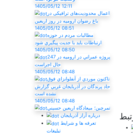
1405/05/12 12:11
اعمال محدودیت‌های ترافیکی در
باغ رضوان ارومیه در روز اربعین
1405/05/12 08:51
مطالبات مردم در حوزه
ارتباطات بايد با جديت پيگيري شود
1405/05/12 08:50
247 پروژه عمراني در اروميه در
حال اجراست
1405/05/12 08:48
تاکنون موردي از آنفلوانزاي فوق
حاد پرندگان در آذربايجان غربي گزارش
نشده است
1405/05/12 08:48
تمرچين؛ ميعادگاه اربعين حسيني
تبط
درباره آراز آذربایجان
تعرفه ها و شرایط
تبلیغات