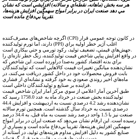
هر سه بخش (ماهانه، نقطه‌اي و سالانه) افزايشي است که نشان
مي دهد صنعت ايران در برابر امواج سهمگين افزايش هزينه‌ها،
تقريباً بي‌دفاع مانده است.
اگرچه شاخص‌هاي مصرف‌کننده (CPI) در کانون توجه عمومي قرار
دارند، اما تورم توليدکننده (PPI) اغلب آژير خطر اوليه براي
جهش‌هاي قيمتي، تضعيف توليد، رکود تورمي و حتي بيکاري است.
در واقع افزايش پياپي شاخص قيمت توليدکننده، زنگ خطر تازه‌اي را
براي بدنه اقتصاد کشور به‌صدا درآورده است. اين شاخص که
نشان‌دهنده ميانگين تغييرات قيمت کالاهايي است که توليدکنندگان
بابت فروش محصولات خود در داخل کشور دريافت مي‌کنند، در
ماه‌هاي اخير روندي صعودي به خود گرفته و نشانه‌اي از فشاري
فزاينده بر صنايع و توليدکنندگان داخلي است.
طبق آخرين آمار اعلامي از سوي مرکز آمار ايران شاخص قيمت
توليدکننده بخش صنعت در خرداد ماه به عدد 1758.0 رسيد که
نشان‌دهنده رشد 4.2 درصدي نسبت به ارديبهشت و افزايش 44.4
درصدي نسبت به خرداد سال گذشته است. همچنين تورم سالانه
صنعت نيز با 1.5 واحد درصد رشد نسبت به ماه قبل، به 34.4 درصد
رسيده است. اين ارقام نشان مي‌دهد که صنعت ايران در برابر امواج
سهمگين افزايش هزينه‌ها، تقريباً بي‌دفاع مانده است و بسياري از
صنايع کشور به دليل افزايش مداوم هزينه‌هاي توليد، در آستانه از
دست دادن ظرفيت و رقابت خود قرار گرفته‌اند.