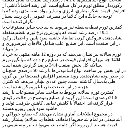
رکورددار مطلق تورم در کل صنايع است. اين رشد احتمالاً ناشي از
افزايش قيمت شکر، بطري، انرژي و ساير مواد بسته‌بندي بوده که با
توجه به جايگاه اين کالاها در مصرف عمومي، اين رشد بسيار
نگران‌کننده است.
کمترين تورم نقطه‌به‌نقطه نيز مربوط به ساخت ساير مصنوعات با
19.4 درصد رشد است که پايين‌ترين نرخ تورم نقطه‌به‌نقطه
نشان‌دهنده فروکش کردن تقاضا، حاشيه سود پايين و احتمال رکود
در اين صنعت است. اين صنايع اغلب شامل کالاهاي غيرضروري و
تزئيني‌اند.
تورم سالانه نيز نشان مي‌دهد که در دوره 12 ماهه منتهي به خرداد
1404 چه ميزان افزايش قيمت در صنايع رخ داده که ميانگين تورم
سالانه کل بخش صنعت 34.4 درصد گزارش شده است.
در اين بخش نيز ساخت انواع آشاميدني‌ها با رشد 50 درصدي همچنان
در صدر بوده نشان‌دهنده روند مستمر افزايش قيمت‌ها در اين گروه
طي يک‌سال گذشته است. چنين عددي نشان مي‌دهد که کنترل
هزينه در اين صنعت تقريباً غيرممکن شده است.
کمترين تورم سالانه مربوط به ساخت ساير مصنوعات با رشد
21.6درصدي است؛ اين گروه از صنايع به‌وضوح در حالت رکودي
قرار گرفته‌اند. احتمالاً با کاهش تقاضا، کاهش ظرفيت توليد و
حاشيه سود پايين روبرو هستند.
در مجموع اطلاعات آماري نشان مي‌دهد که صنايع خوراکي و
آشاميدني در تمام شاخص‌ها (ماهانه، نقطه‌اي، سالانه) پيشتاز رشد
قيمت هستند. اين روند اگر ادامه يابد، مي‌تواند تأثير مستقيمي بر