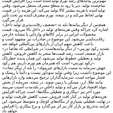
مهم‌ترين پيامدهاي رشد تورم توليدکننده است زيرا افزايش قيمت
تمام‌شده توليد، دير يا زود به سطح مصرف منتقل مي‌شود. وقتي
توليدکننده با هزينه بيشتر کالا توليد مي‌کند، اين هزينه را در قيمت
نهايي لحاظ مي‌کند و در نتيجه، تورم مصرف‌کننده نيز تحت تأثير
قرار مي‌گيرد.
همچنين از ديگر پيامدها بايد به »تضعيف رقابت‌پذيري توليد داخل«
اشاره کرد چراکه وقتي هزينه‌هاي توليد در داخل بالا مي‌رود، قيمت
محصولات ايراني در برابر کالاهاي وارداتي يا مشابه خارجي
رقابت‌ناپذير مي‌شود. اين موضوع در صادرات نيز مشهود است و
باعث کاهش سهم ايران از بازارهاي بين‌المللي خواهد شد.
»تشديد رکود تورمي« از ديگر پيامدهاست؛ در شرايطي که تقاضا در
بازار ضعيف است، رشد قيمت‌ها منجر به کاهش فروش، کاهش
توليد و تعطيلي خطوط توليد مي‌شود. اين همان پديده خطرناک
»رکود تورمي« است که همزمان هم تورم داريم، هم رکود.
»جهش سرمايه به سمت بازارهاي غيرمولد« را بايد از ديگر تبعات
اين موضوع دانست زيرا وقتي توليد سودآور نيست و دائماً با ريسک و
فشار مواجه است، سرمايه‌گذاران ترجيح مي‌دهند وارد بازارهايي
مانند طلا، ارز، مسکن يا زمين شوند. در نتيجه، سرمايه از بخش
مولد اقتصاد فرار مي‌کند و توليد داخلي در بلندمدت آسيب مي‌بيند.
مورد آخر نيز »بيکاري و تعطيلي بنگاه‌ها« است چراکه افزايش
هزينه‌هاي توليد در کنار افت فروش، سبب کاهش ظرفيت توليد و
در نهايت تعطيلي بسياري از بنگاه‌هاي کوچک و متوسط مي‌شود. اين
فرايند به‌تدريج بر بازار کار نيز اثر مي‌گذارد و نرخ بيکاري را افزايش
خواهد داد.