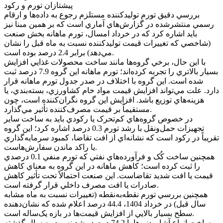
پيشتازان تورم و رکود
بررسي دقيق تورم توليدکننده مستلزم رجوع به داده‌ها و ارقام
رسمي منتشرشده در گزارش‌هاي آماري است که بر همين مبنا نيز
بايد اشاره کرد که در خرداد امسال، تورم ماهانه بخش صنعت
(شاخصي که تغييرات قيمت توليدکننده نسبت به ماه قبل را نشان
مي‌دهد) برابر 2.4 درصد بوده است.
با اين حال، برخي گروه‌ها مانند ساخت محصولات غذايي افزايش
بسيار بالاتري را تجربه کرده‌اند؛ تورم ماهانه اين گروه 7.9 درصد ثبت
شده است. اين گروه با اختلاف در صدر جدول تورم ماهانه قرار
دارد. علت مي‌تواند افزايش قيمت مواد خام کشاورزي، بسته‌بندي، يا
هزينه‌هاي توزيع باشد. افزايش اين گروه نگران‌کننده است، چون
مستقيماً بر قيمت مصرف‌کننده تأثير مي‌گذارد.
در خصوص گروه‌هاي کم‌تحرک يا رکودي بايد به ساخت ساير
تجهيزات حمل‌ونقل با رشد تورم 0.3 درصد اشاره کرد؛ اين گروه
تقريباً در رکود است که نشانه‌اي از افت تقاضا، کمبود سرمايه‌گذاري
يا راکد ماندن سفارش‌هاست.
همچنين ساخت کُک و فرآورده‌هاي نفتي که تورم منفي 0.1 درصدي
را ثبت کرده است؛ کاهش ماهانه در اين گروه به معناي کاهش
قيمت يا افت شديد تقاضاست. اين صنعت احتمالاً تحت تأثير کاهش
صادرات يا افت مصرف داخلي قرار گرفته است.
همچنين بررسي تورم نقطه‌به‌نقطه (تغييرات نسبت به ماه مشابه
سال قبل) در خرداد 1404، 44.4 درصد اعلام شده که نشان‌دهنده
سطح بسيار بالايي از افزايش قيمت‌ها در بازه يک‌ساله است.
ساخت انواع آشاميدني‌ها با 74.2 درصد رشد نسبت به سال گذشته