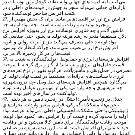
مي‌کنند يا به قيمت‌هاي جهاني وابسته‌اند، کوچک‌ترين نوسانات در
بازارهاي جهاني مي‌تواند منجر به جهش در قيمت‌هاي داخلي و در
نتيجه افزايش شاخص توليدکننده شود.
2?. افزايش نرخ ارز: در اقتصادهايي مانند ايران که بخش مهمي از
زنجيره توليد به واردات وابسته است -چه مواد اوليه، چه
ماشين‌آلات، و چه فناوري- نوسانات نرخ ارز به‌ويژه افزايش نرخ
دلار، مستقيماً منجر به رشد هزينه توليد مي‌شود. حتي صنايعي که
مواد اوليه داخلي مصرف مي‌کنند نيز از اثرات رواني و ثانويه
افزايش نرخ ارز بي‌نصيب نمي‌مانند، چراکه انتظارات تورمي،
قيمت‌ها را در کل زنجيره بالا مي‌برد.
3?. افزايش هزينه‌هاي انرژي و حمل‌ونقل: توليدکنندگان به شدت به
قيمت حامل‌هاي انرژي وابسته‌اند؛ از گاز و برق گرفته تا سوخت
مصرفي در حمل‌ونقل و ماشين‌آلات. هرگونه تغيير در نرخ تعرفه‌هاي
انرژي يا سياست‌هاي يارانه‌اي، مستقيماً در قيمت نهايي توليد اثر
مي‌گذارد. همچنين افزايش هزينه‌هاي حمل‌ونقل -چه درون‌شهري،
چه بين‌شهري و چه وارداتي- يکي از مهم‌ترين عوامل رشد تورم
توليدکننده در سال‌هاي اخير بوده است.
4?. اختلال در زنجيره تأمين: اختلال در زنجيره تأمين به هر دليلي
-تحريم‌ها، مشکلات گمرکي، قوانين متغير واردات، بحران‌هاي
ژئوپليتيکي يا حتي مشکلات لجستيکي داخلي- مي‌تواند عرضه مواد
اوليه را محدود کرده و قيمت آن را افزايش دهد. کمبود مواد اوليه،
موجب رقابت توليدکنندگان براي تأمين کالا مي‌شود و اين رقابت،
خود عاملي براي افزايش قيمت است‌. اين پديده به‌ويژه در صنايعي
که نياز به مواد وارداتي يا حساس به زمان دارند (مانند خودروسازي