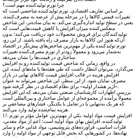
چرا تورم توليدکننده مهم است؟
بر اساس تعاريف اقتصادي، تورم توليدکننده شاخصي است که
تغييرات قيمتي کالاها را در مرحله پيش از عرضه به مصرف‌کننده،
يعني در سطح توليد اندازه‌گيري مي‌کند. به بيان ساده‌تر، اين شاخص
منعکس‌کننده ميزان افزايش يا کاهش قيمت‌هايي است که
توليدکنندگان براي فروش محصولات خود دريافت مي‌کنند؛ بدون
آن‌که هنوز اين کالاها به بازار مصرف راه يافته باشند. از اين رو،
تورم توليدکننده يکي از مهم‌ترين شاخص‌هاي پيش‌نگر در اقتصاد
به‌شمار مي‌رود و معمولاً زودتر از تورم مصرف‌کننده تغييرات
ساختاري در قيمت‌ها را نشان مي‌دهد.
در واقع، زماني که شاخص قيمت توليدکننده رو به افزايش
مي‌گذارد، مي‌توان انتظار داشت که طي هفته‌ها يا ماه‌هاي آينده، اين
افزايش هزينه در قالب افزايش قيمت کالاهاي نهايي در بازار
مصرف نمايان شود. از اين منظر، اين شاخص مي‌تواند به عنوان
«آژير هشدار اوليه» براي نظام اقتصادي در نظر گرفته شود.
بررسي اظهارات کارشناسان صنعتي نشان مي‌دهد که اين افزايش
معمولاً برآمده از مجموعه‌اي از عوامل ساختاري و بين‌المللي است
که هر يک به‌تنهايي يا در تعامل با يکديگر، فشارهاي مضاعفي بر
هزينه تمام‌شده توليد وارد مي‌کنند.
1?. افزايش قيمت مواد اوليه: يکي از مهم‌ترين عوامل مؤثر بر تورم
توليدکننده، افزايش بهاي مواد اوليه است؛ اعم از مواد معدني،
فلزات اساسي، فرآورده‌هاي پتروشيمي، مواد غذايي خام و ساير
نهاده‌ها. در کشورهايي که بخش قابل توجهي از مواد اوليه را وارد