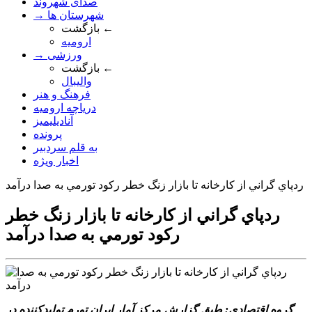
صدای شهروند
→ شهرستان ها
بازگشت ←
ارومیه
→ ورزشی
بازگشت ←
والیبال
فرهنگ و هنر
دریاچه ارومیه
آنادیلیمیز
پرونده
به قلم سردبیر
اخبار ویژه
ردپاي گراني از کارخانه تا بازار زنگ خطر رکود تورمي به صدا درآمد
ردپاي گراني از کارخانه تا بازار زنگ خطر
رکود تورمي به صدا درآمد
گروه اقتصادي: طبق گزارش مرکز آمار ايران تورم توليدکننده در