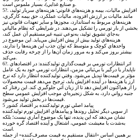
و صنايع غذايي)، بسيار ملموس است.
5?. افزايش ماليات، بيمه و هزينه‌هاي قانوني: هزينه‌هاي سربار توليد،
مانند ماليات بر ارزش افزوده، ماليات عملکرد، حق بيمه کارگري،
هزينه‌هاي مربوط به استاندارد، مجوزها و ساير تعهدات قانوني نيز
بخشي از بار تورمي را تشکيل مي‌دهند. در شرايطي که نظام مالياتي
به‌جاي تشويق توليد، به‌نوعي تنبيه غيرمستقيم آن عمل کند،
هزينه‌هاي توليد بيش از پيش افزايش مي‌يابد. اين موضوع در
واحدهاي کوچک و متوسط که توان جذب اين هزينه‌ها را ندارند،
بيشتر بروز مي‌کند و به مرور زمان آن‌ها را از چرخه رقابت حذف
مي‌کند.
6?. اثر انتظارات تورمي بر قيمت‌گذاري توليدکننده: در اقتصادهاي
ناپايدار يا درگير با بي‌ثباتي مزمن، انتظارات تورمي خود به يک عامل
مؤثر بر قيمت‌ها تبديل مي‌شود. وقتي توليدکننده انتظار دارد که نرخ
ارز يا هزينه‌ها در آينده افزايش يابد، ترجيح مي‌دهد قيمت محصولات
را از هم‌اکنون افزايش دهد تا از زيان آتي جلوگيري کند. اين رفتار که
جنبه رواني دارد، به شکل زنجيره‌اي موجب افزايش عمومي سطح
قيمت‌ها در بخش توليد مي‌شود.
5 پيامد اصلي تورم توليدکننده بر اقتصاد کشور
از سويي ديگر تحليل روندها و پيامدهاي افزايش تورم توليدکننده
نشان مي‌دهد که اين پديده، تنها يک موضوع آماري نيست؛ بلکه
به‌شدت با معيشت عمومي، اشتغال و آينده اقتصاد گره خورده
است.
بر همين اساس »انتقال مستقيم به قيمت مصرف‌کننده« از جمله