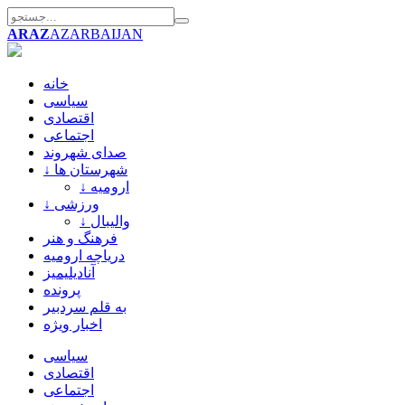
ARAZ
AZARBAIJAN
خانه
سیاسی
اقتصادی
اجتماعی
صدای شهروند
↓ شهرستان ها
↓ ارومیه
↓ ورزشی
↓ والیبال
فرهنگ و هنر
دریاچه ارومیه
آنادیلیمیز
پرونده
به قلم سردبیر
اخبار ویژه
سیاسی
اقتصادی
اجتماعی