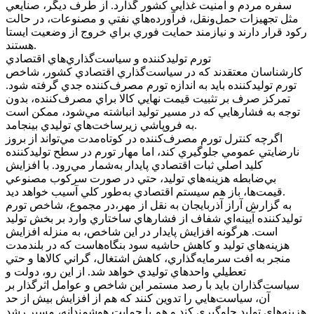
سفره مردم و امنيت غذايي کشور گذارد. از طرف ديگر، صنايعي
مثل تجهيزات حمل‌ونقل، فرآورده‌هاي نفتي و مصنوعات، در حالت
رکود قرار دارند و نيازمند حمايت فوري براي خروج از وضعيت ايستا
هستند.
تورم توليدکننده و سياست‌گذاري‌هاي اقتصادي
کارشناسان معتقدند که در سياست‌گذاري اقتصادي کشور، شاخص
تورم توليدکننده بايد به اندازه تورم مصرف‌کننده جدي گرفته شود.
تمرکز صرف بر تثبيت قيمت نهايي کالا براي مصرف‌کننده، بدون
توجه به فشارهايي که در مسير توليد انباشته مي‌شود، ممکن است
به فروپاشي زيرساخت‌هاي توليدي بينجامد.
اگرچه کنترل تورم مصرف‌کننده در کوتاه‌مدت مي‌تواند از بروز
نارضايتي عمومي جلوگيري کند، اما مهار تورم در سطح توليدکننده
کليد اصلي ثبات اقتصادي پايدار به‌شمار مي‌رود. با افزايش
بي‌ضابطه هزينه‌هاي توليد، حتي در صورت سرکوب مصنوعي
قيمت‌ها، باز هم سيستم اقتصادي به‌طور کلي آسيب خواهد ديد.
به گزارش آراز آذربايجان به نقل از مهر،در مجموع، شاخص تورم
توليدکننده آيينه‌اي شفاف از فشارهاي ساختاري وارد بر بخش توليد
است. هرگونه افزايش پايدار در اين شاخص، به منزله افزايش
هزينه‌هاي توليد و کاهش حاشيه سود بنگاه‌هاست که در بلندمدت
منجر به افت سرمايه‌گذاري، کاهش اشتغال، گراني کالاها و حتي
تعطيلي واحدهاي توليدي خواهد شد. از اين رو، دولت و
سياست‌گذاران بايد با رصد مستمر اين شاخص و عوامل اثرگذار بر
آن، سياست‌هايي را تدوين کنند که هم از افزايش بيش از حد
هزينه‌هاي توليد جلوگيري کند و هم با حمايت هوشمندانه، مسير رشد