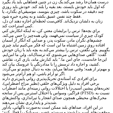
درست همان‌جا رشد مي‌کند.يک زن در چنين فضاهايي بايد ياد بگيرد
که اول بايد خودش بايستد، بعد بقيه را بلند کند. خودش بايد روزي
چند دقيقه در سکوت باشد، چيزي بنويسد، موسيقي‌اي بگذارد، يا
فقط چند نفس عميق بکشد و به پنجره خيره شود.
زنان به دلشان نزديک‌اند. کافي‌ست لحظه‌اي اجازه دهند آن دل،
کمي استراحت کند.
براي بچه‌ها؛ ترس را برايشان معني کن، نه اينکه انکارش کني
کودک چيزي از سياست نمي‌فهمد، ولي همه‌چيز را حس مي‌کند.
چشم‌هاي نگران مادر، سکوت پدر، و صدايي که انگار از آسمان
افتاده روي زمين.اشتباه ما اين است که فکر مي‌کنيم نبايد چيزي
بگوييم. ولي نگفتن، ترس را بيشتر مي‌کند.به بچه بايد با زبان خودش
گفت: "گاهي صداي‌هايي مي‌شنوي که ترسناک‌اند، ولي ما امن‌ايم.
اين‌جا خانه‌ست، جاي امن ما." بايد کنارش ماند، بازي کرد، نقاشي
کشيد، و اجازه داد ترسش را با مدادرنگي يا عروسک بيان کند.
و مهم‌تر از همه؛ وقتي صداها مي‌آيد، بچه به دنبال چشم تو مي‌گردد.
اگر تو آرام باشي، او هم آرام‌تر مي‌شود.
براي افرادي که آستانه‌ي تحريک‌پذيري رواني پايين‌تري دارند
برخي افراد به دليل ويژگي‌هاي خلقي (نظير مزاج اضطرابي)،
تجربه‌هاي پيشين آسيب‌زا يا اختلالات رواني زمينه‌اي مانند اضطراب
فراگير، وسواس يا اختلال استرس پس از سانحه (PTSD)، نسبت به
محرک‌هاي محيطي همچون صداي انفجار يا تيراندازي، واکنش‌هاي
شديدتر و پايدارتري نشان مي‌دهند.
در اين افراد، صداهاي بلند ممکن است به‌صورت ناگهاني، يادآور
موقعيت‌هاي آسيب‌زا شوند و سيستم عصبي سمپاتيک را فعال کنند؛