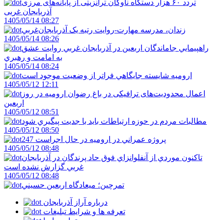
تردد ۶۰ هزار دستگاه ناوگان ترانزیتی از پایانه‌های مرزی
آذربایجان ‌غربی
1405/05/14 08:27
زندان، مدرسه مهارت-روايت رتبه يک آذربايجان‌غربي
1405/05/14 08:26
راهپيمايي جاماندگان اربعين در آذربايجان غربي روايت عشق
به امامت و رهبري
1405/05/14 08:24
اروميه شايسته جايگاهي فراتر از وضعيت موجود است
1405/05/12 12:11
اعمال محدودیت‌های ترافیکی در باغ رضوان ارومیه در روز
اربعین
1405/05/12 08:51
مطالبات مردم در حوزه ارتباطات بايد با جديت پيگيري شود
1405/05/12 08:50
247 پروژه عمراني در اروميه در حال اجراست
1405/05/12 08:48
تاکنون موردي از آنفلوانزاي فوق حاد پرندگان در آذربايجان
غربي گزارش نشده است
1405/05/12 08:48
تمرچين؛ ميعادگاه اربعين حسيني
درباره آراز آذربایجان
تعرفه ها و شرایط تبلیغات