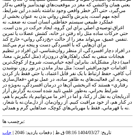
يعني همان واکنشي که مغز در موقعيت‌هاي تهديدآميز واقعي به‌کار
مي‌گيرد، حتي اگر خطر واقعي وجود نداشته باشد.در اين شرايط،
آنچه مهم است، پذيرش واکنش رواني بدن به عنوان بخشي از
عملکرد طبيعي سيستم حفاظتي انسان است نه ضعف، نه
اغراق.توصيه‌ي اصلي براي اين گروه، ايجاد حرکت در بدن است.
حتي حرکات ساده مثل راه رفتن در خانه، کشش عضلات يا تمرين
تنفس عميق، مي‌تواند مغز را از حالت «يخ‌زدگي رواني» خارج کند.
براي آن‌هايي که با افسردگي دست و پنجه نرم مي‌کنند
در افراد دچار افسردگي، از منظر روان‌شناسي، اين افراد در تنظيم
هيجانات منفي به کمک راهکارهاي درون‌زاد (مثل انگيزش، معنا،
اميد) دچار مشکل‌اند. بنابراين آنچه حياتي‌ست، شروع از کوچک‌ترين
اقدامات خودمراقبتي است؛ مثل بيدار ماندن در نور روز، نوشيدن
آب کافي، حفظ ارتباط با يک نفر قابل اعتماد، يا حتي فقط باز کردن
پنجره. اين فعاليت‌هاي به ظاهر ساده، در عمل نوعي «فعال‌سازي
رفتاري» هستند که اثربخشي آن‌ها در درمان افسردگي، به‌ويژه در
شرايط بحراني، به‌طور علمي تأييد شده است.به گزارش آراز
آذربايجان به نقل از رکنا، و اما در آخر ما مي‌توانيم ياد بگيريم با هم،
در کنار هم، از خود مراقبت کنيم. از روان‌مان. از دل‌مان.نه با شعار،
نه با قهرماني، فقط با مهرباني‌هاي کوچک، صداهايي گرم و همدلي.
برچسب ها:
تاریخ: 1404/03/27 08:16 ق.ظ |
دفعات بازدید: 2046 |
چاپ