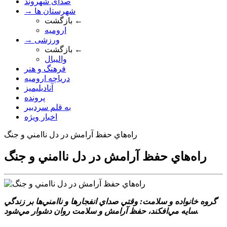
صدای شهروند
→ شهرستان ها
بازگشت ←
ارومیه
→ ورزشی
بازگشت ←
والیبال
فرهنگ و هنر
دریاچه ارومیه
آنادیلیمیز
پرونده
به قلم سردبیر
اخبار ویژه
راه‌هاي حفظ آرامش در دل ناامني و جنگ
راه‌هاي حفظ آرامش در دل ناامني و جنگ
گروه خانواده و سلامت: وقتي صداي انفجارها و ناامني‌ها بر زندگي
سايه مي‌افکند، حفظ آرامش و سلامت روان دشوار مي‌شود.