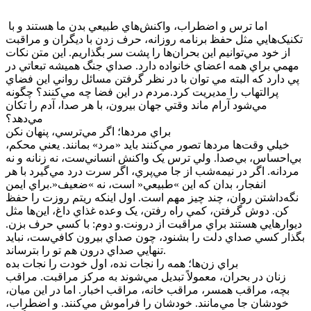
اما ترس و اضطراب، واکنش‌هاي طبيعي بدن ما هستند و با
تکنيک‌هايي مثل حفظ برنامه روزانه، حرف زدن با ديگران و مراقبت
از خود مي‌توانيم اين بحران‌ها را پشت سر بگذاريم. اين متن نکات
مهمي براي همه اعضاي خانواده دارد. صداي جنگ هميشه تبعاتي در
پي دارد که البته مي توان با در نظر گرفتن مسائل رواني اين فضاي
پرالتهاب را مديريت کرد.مردم در اين فضا چه مي‌کنند؟ چگونه
مي‌شود آرام ماند وقتي جهان بيرون، با هر صدا، آدم را تکان
مي‌دهد؟
براي مردها؛ اگر مي‌ترسي، پنهان نکن
خيلي وقت‌ها مردها تصور مي‌کنند بايد «مرد» بمانند. يعني محکم،
بي‌احساس، بي‌صدا. ولي ترس يک واکنش انساني‌ست، نه زنانه و نه
مردانه. اگر در نيمه‌شب از جا مي‌پري، اگر سرت درد مي‌گيرد با هر
انفجار، بدان که اين »طبيعي« است، نه »ضعيف«.براي ايمن
نگه‌داشتن روان، چند چيز مهم است. اول اينکه ريتم روزت را حفظ
کن. دوش گرفتن، کمي راه رفتن، يک وعده غذاي داغ، اين‌ها مثل
ديوارهايي هستند براي مراقبت از درونت.و دوم: با کسي حرف بزن.
بگذار کسي صداي دلت را بشنود، چون صداي بيرون کافي‌ست، نبايد
تنهايي صداي درون هم تو را بترساند.
براي زن‌ها؛ همه را نجات نده، اول خودت را نجات بده
زنان در بحران، معمولاً تبديل مي‌شوند به مرکز مراقبت. مراقب
بچه، مراقب همسر، مراقب خانه، مراقب اخبار. اما در اين ميان،
خودشان جا مي‌مانند. خودشان را فراموش مي‌کنند. و اضطراب،