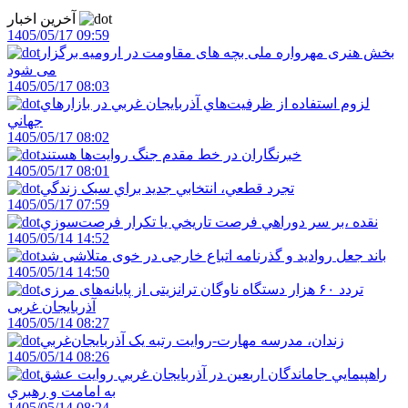
آخرین اخبار
1405/05/17 09:59
بخش هنری مهرواره ملی بچه های مقاومت در ارومیه برگزار
می شود
1405/05/17 08:03
لزوم استفاده از ظرفيت‌هاي آذربايجان غربي در بازارهاي
جهاني
1405/05/17 08:02
خبرنگاران در خط مقدم جنگ روايت‌ها هستند
1405/05/17 08:01
تجرد قطعي، انتخابي جديد براي سبک زندگي
1405/05/17 07:59
نقده ،بر سر دوراهي فرصت تاريخي يا تکرار فرصت‌سوزي
1405/05/14 14:52
باند جعل روادید و گذرنامه اتباع خارجی در خوی متلاشی شد
1405/05/14 14:50
تردد ۶۰ هزار دستگاه ناوگان ترانزیتی از پایانه‌های مرزی
آذربایجان ‌غربی
1405/05/14 08:27
زندان، مدرسه مهارت-روايت رتبه يک آذربايجان‌غربي
1405/05/14 08:26
راهپيمايي جاماندگان اربعين در آذربايجان غربي روايت عشق
به امامت و رهبري
1405/05/14 08:24