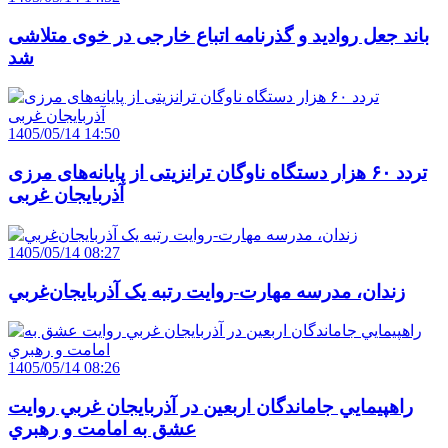
باند جعل روادید و گذرنامه اتباع خارجی در خوی متلاشی
شد
1405/05/14 14:50
تردد ۶۰ هزار دستگاه ناوگان ترانزیتی از پایانه‌های مرزی
آذربایجان ‌غربی
1405/05/14 08:27
زندان، مدرسه مهارت-روايت رتبه يک آذربايجان‌غربي
1405/05/14 08:26
راهپيمايي جاماندگان اربعين در آذربايجان غربي روايت
عشق به امامت و رهبري