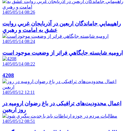
1405/05/14 08:26
راهپيمايي جاماندگان اربعين در آذربايجان غربي روايت
عشق به امامت و رهبري
1405/05/14 08:24
اروميه شايسته جايگاهي فراتر از وضعيت موجود است
1405/05/14 08:22
4208
1405/05/12 12:11
اعمال محدودیت‌های ترافیکی در باغ رضوان ارومیه در
روز اربعین
1405/05/12 08:51