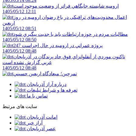
1405/05/14 08:24
اروميه شايسته جايگاهي فراتر از وضعيت موجود است
1405/05/12 12:11
اعمال محدودیت‌های ترافیکی در باغ رضوان ارومیه در روز
اربعین
1405/05/12 08:51
مطالبات مردم در حوزه ارتباطات بايد با جديت پيگيري شود
1405/05/12 08:50
247 پروژه عمراني در اروميه در حال اجراست
1405/05/12 08:48
تاکنون موردي از آنفلوانزاي فوق حاد پرندگان در آذربايجان
غربي گزارش نشده است
1405/05/12 08:48
تمرچين؛ ميعادگاه اربعين حسيني
درباره آراز آذربایجان
تعرفه ها و شرایط تبلیغات
تماس با ما
سایت های مرتبط
امانت آذربایجان
آراز خبر
عصر آذربایجان