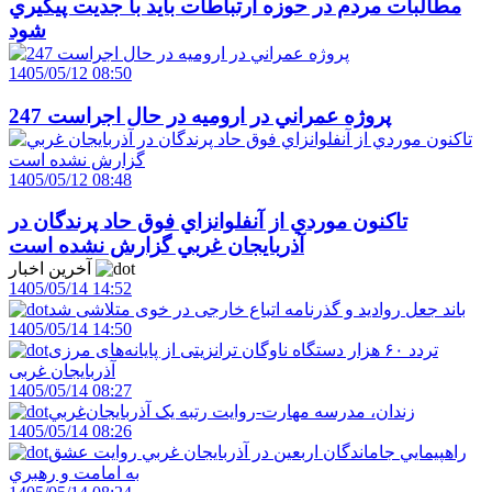
مطالبات مردم در حوزه ارتباطات بايد با جديت پيگيري
شود
1405/05/12 08:50
247 پروژه عمراني در اروميه در حال اجراست
1405/05/12 08:48
تاکنون موردي از آنفلوانزاي فوق حاد پرندگان در
آذربايجان غربي گزارش نشده است
آخرین اخبار
1405/05/14 14:52
باند جعل روادید و گذرنامه اتباع خارجی در خوی متلاشی شد
1405/05/14 14:50
تردد ۶۰ هزار دستگاه ناوگان ترانزیتی از پایانه‌های مرزی
آذربایجان ‌غربی
1405/05/14 08:27
زندان، مدرسه مهارت-روايت رتبه يک آذربايجان‌غربي
1405/05/14 08:26
راهپيمايي جاماندگان اربعين در آذربايجان غربي روايت عشق
به امامت و رهبري