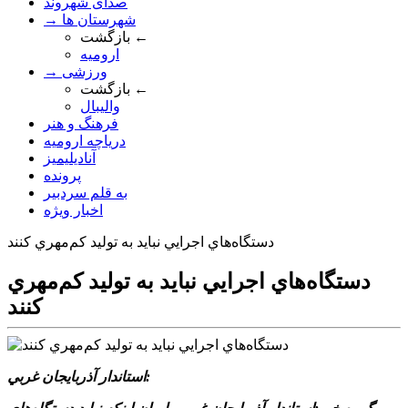
صدای شهروند
→ شهرستان ها
بازگشت ←
ارومیه
→ ورزشی
بازگشت ←
والیبال
فرهنگ و هنر
دریاچه ارومیه
آنادیلیمیز
پرونده
به قلم سردبیر
اخبار ویژه
دستگاه‌هاي اجرايي نبايد به توليد کم‌مهري کنند
دستگاه‌هاي اجرايي نبايد به توليد کم‌مهري
کنند
استاندار آذربايجان غربي: