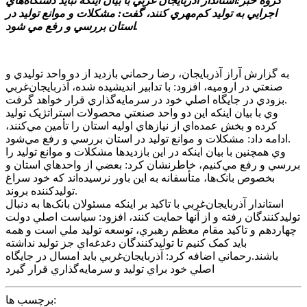
گروه خبر:استاندار آذربايجان غربي با بيان اينکه نبايد دستگاه‌هاي
اجرايي به توليد کم‌مهري کنند، گفت: مشکلات و موانع توليد در
استان بررسي و رفع مي شود.
به گزارش آراز آذربايجان، رضا رحماني بازديد از دو واحد توليدي و
صنعتي در اروميه، افزود: با تدابير انديشيده شده، آذربايجان‌غربي
بزودي در جايگاه اصلي خود در سرمايه‌گذاري قرار خواهد گرفت.
وي با بيان اينکه اين دو واحد صنعتي محصولات استراتژيک توليد
کرده و بخش عمده‌اي از نيازهاي اوليه استان را تأمين مي‌کنند،
ادامه داد: مشکلات و موانع توليد در استان بررسي و رفع مي‌شود.
وي همچنين با بيان اينکه در اين بازديدها مشکلات و موانع توليد را
بررسي و رفع مي‌کنيم، خاطرنشان کرد: بعضي از واحدهاي استان و
بخصوص بانک‌ها، متأسفانه به اين باور نرسيده‌اند که خود سراغ
توليدکننده بروند.
استاندار آذربايجان‌غربي با تاکيد بر اينکه مسئولان بانک‌ها به دنبال
توليدکنندگان رفته و از آنها حمايت کنند، افزود: سياست اصلي دولت
چهاردهم و تاکيد مقام معظم رهبري، توسعه توليد ملي است و همه
بايد کمک کنيم تا توليدکنندگان دغدغه‌اي جز توليد نداشته
باشند.رحماني اضافه کرد: آذربايجان‌غربي بايد امسال در جايگاه
اصلي خود براي توليد و سرمايه‌گذاري قرار گيرد
برچسب ها: