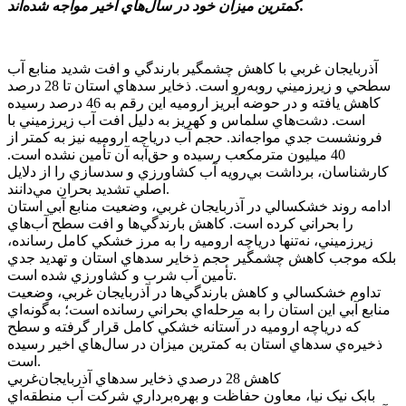
کمترين ميزان خود در سال‌هاي اخير مواجه شده‌اند.
آذربايجان غربي با کاهش چشمگير بارندگي و افت شديد منابع آب
سطحي و زيرزميني روبه‌رو است. ذخاير سد‌هاي استان تا 28 درصد
کاهش يافته و در حوضه آبريز اروميه اين رقم به 46 درصد رسيده
است. دشت‌هاي سلماس و کهريز به دليل افت آب زيرزميني با
فرونشست جدي مواجه‌اند. حجم آب درياچه اروميه نيز به کمتر از
40 ميليون مترمکعب رسيده و حق‌آبه آن تأمين نشده است.
کارشناسان، برداشت بي‌رويه آب کشاورزي و سدسازي را از دلايل
اصلي تشديد بحران مي‌دانند.
ادامه روند خشکسالي در آذربايجان غربي، وضعيت منابع آبي استان
را بحراني کرده است. کاهش بارندگي‌ها و افت سطح آب‌هاي
زيرزميني، نه‌تنها درياچه اروميه را به مرز خشکي کامل رسانده،
بلکه موجب کاهش چشمگير حجم ذخاير سد‌هاي استان و تهديد جدي
تأمين آب شرب و کشاورزي شده است.
تداوم خشکسالي و کاهش بارندگي‌ها در آذربايجان غربي، وضعيت
منابع آبي اين استان را به مرحله‌اي بحراني رسانده است؛ به‌گونه‌اي
که درياچه اروميه در آستانه خشکي کامل قرار گرفته و سطح
ذخيره‌ي سد‌هاي استان به کمترين ميزان در سال‌هاي اخير رسيده
است.
کاهش 28 درصدي ذخاير سد‌هاي آذربايجان‌غربي
بابک نيک نيا، معاون حفاظت و بهره‌برداري شرکت آب منطقه‌اي