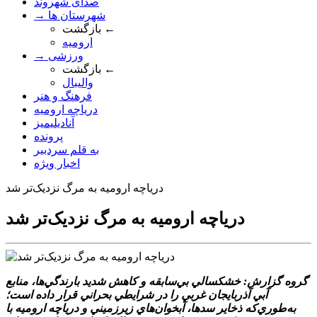
صدای شهروند
→ شهرستان ها
بازگشت ←
ارومیه
→ ورزشی
بازگشت ←
والیبال
فرهنگ و هنر
دریاچه ارومیه
آنادیلیمیز
پرونده
به قلم سردبیر
اخبار ویژه
درياچه اروميه به مرگ نزديک‌تر شد
درياچه اروميه به مرگ نزديک‌تر شد
گروه گزارش: خشکسالي بي‌سابقه و کاهش شديد بارندگي‌ها، منابع
آبي آذربايجان غربي را در شرايطي بحراني قرار داده است؛
به‌طوري‌که ذخاير سدها، آبخوان‌هاي زيرزميني و درياچه اروميه با