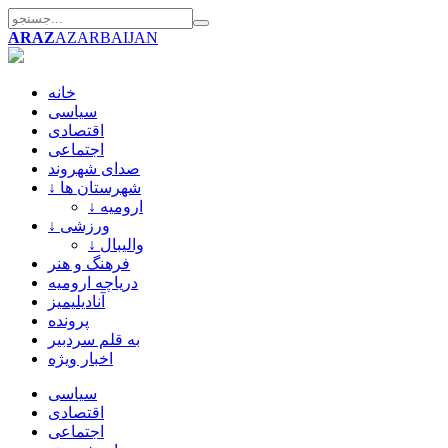
ARAZ
AZARBAIJAN
خانه
سیاسی
اقتصادی
اجتماعی
صدای شهروند
↓ شهرستان ها
↓ ارومیه
↓ ورزشی
↓ والیبال
فرهنگ و هنر
دریاچه ارومیه
آنادیلیمیز
پرونده
به قلم سردبیر
اخبار ویژه
سیاسی
اقتصادی
اجتماعی