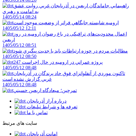
راهپيمايي جاماندگان اربعين در آذربايجان غربي روايت عشق
به امامت و رهبري
1405/05/14 08:24
اروميه شايسته جايگاهي فراتر از وضعيت موجود است
1405/05/12 12:11
اعمال محدودیت‌های ترافیکی در باغ رضوان ارومیه در روز
اربعین
1405/05/12 08:51
مطالبات مردم در حوزه ارتباطات بايد با جديت پيگيري شود
1405/05/12 08:50
247 پروژه عمراني در اروميه در حال اجراست
1405/05/12 08:48
تاکنون موردي از آنفلوانزاي فوق حاد پرندگان در آذربايجان
غربي گزارش نشده است
1405/05/12 08:48
تمرچين؛ ميعادگاه اربعين حسيني
درباره آراز آذربایجان
تعرفه ها و شرایط تبلیغات
تماس با ما
سایت های مرتبط
امانت آذربایجان