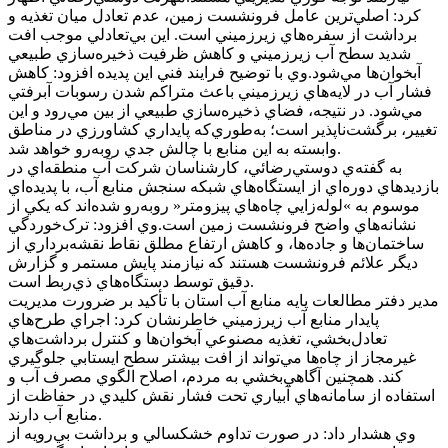
کرد: اصلي‌ترين عامل فرونشست زمين، عدم تعادل ميان تغذيه و
برداشت از سفره‌هاي زيرزميني است. اين بي‌تعادلي موجب افت
شديد سطح آب زيرزميني و کاهش ظرفيت ذخيره‌سازي طبيعي
آبخوان‌ها مي‌شود.وي با توضيح فرايند فني اين پديده افزود: کاهش
فشار آب در لايه‌هاي زيرزميني باعث متراکم شدن رسوبات آبرفتي
مي‌شود. در نتيجه، فضاي ذخيره‌سازي طبيعي از بين مي‌رود و اين
تغيير، برگشت‌ناپذير است؛ به‌طوري‌که پايداري کشاورزي در مناطق
وابسته به اين منابع با چالش جدي روبه‌رو خواهد شد.
به گفته‌ي دوستي‌رضائي، کارشناسان شرکت آب منطقه‌اي در
بازديد‌هاي دوره‌اي از ايستگاه‌هاي شبکه سنجش منابع آب، با پديده‌اي
موسوم به »لوله‌زايي چاه‌هاي پيزومتر« روبه‌رو شده‌اند که يکي از
نشانه‌هاي واضح فرونشست زمين است.وي افزود: ترک‌خوردگي
ساختمان‌ها و جاده‌ها، و کاهش ارتفاع مطلق نقاط نقشه‌برداري از
ديگر علائم فرونشست هستند که نيازمند پايش مستمر و گزارش
دقيق توسط دستگاه‌هاي ذي‌ربط است.
مدير دفتر مطالعات پايه منابع آب استان با تأکيد بر ضرورت مديريت
پايدار منابع آب زيرزميني خاطرنشان کرد: اجراي طرح‌هاي
تعادل‌بخشي، تغذيه مصنوعي آبخوان‌ها و کنترل برداشت‌هاي
غيرمجاز از چاه‌ها مي‌تواند از افت بيشتر سطح ايستابي جلوگيري
کند. همچنين آگاهي‌بخشي به مردم، اصلاح الگوي مصرف آب و
استفاده از سامانه‌هاي آبياري تحت فشار نقش کليدي در حفاظت از
منابع آب دارند.
وي هشدار داد: در صورت تداوم خشکسالي و برداشت بي‌رويه از