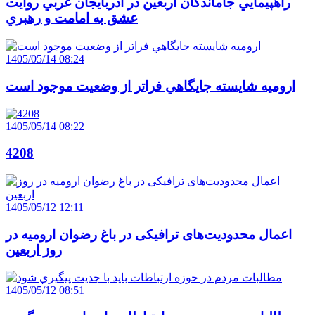
راهپيمايي جاماندگان اربعين در آذربايجان غربي روايت
عشق به امامت و رهبري
1405/05/14 08:24
اروميه شايسته جايگاهي فراتر از وضعيت موجود است
1405/05/14 08:22
4208
1405/05/12 12:11
اعمال محدودیت‌های ترافیکی در باغ رضوان ارومیه در
روز اربعین
1405/05/12 08:51