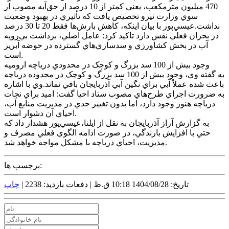
470 ميليون مترمکعب، يعني کمتر از 10 درصد از حق‌آبه مصوب از
سوي وزارت نيرو تخصيص يافت که تأثيري در بهبود وضعيت
نداشت.عيسي‌پور با بيان اينکه، کاهش بارش‌ها فقط 20 تا 30 درصد
در بحران فعلي نقش دارد تاکيد کرد: عامل اصلي، برداشت بي‌رويه
آب در بخش کشاورزي و سدسازي‌هاي گسترده در حوضه آبريز
است.
وجود بيش از 100 سد بزرگ و کوچک در محدودي درياچه اروميه
به گفته وي، وجود بيش از 100 سد بزرگ و کوچک در محدوده درياچه
باعث شده عملاً آبي براي نگين آبي آذربايجان باقي نماند.وي با اشاره
به ضرورت اجراي طرح‌هاي مصوب ستاد احيا گفت: اميد براي نجات
درياچه هنوز وجود دارد، اما بدون تغيير جدي در مديريت منابع آب،
احياي آن دشوار است.
به گزارش آراز آذربايجان به نقل از ايلنا،عيسي‌پور هشدار داد که
حتي با افزايش بارندگي، در صورت ادامه الگوي فعلي مصرف و
مديريت، احياي درياچه با مشکل مواجه خواهد شد.
برچسب ها:
تاریخ: 1404/08/28 10:18 ق.ظ |
دفعات بازدید: 2238 |
چاپ