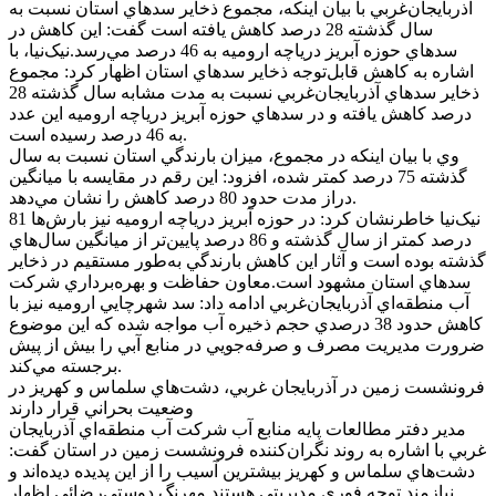
آذربايجان‌غربي با بيان اينکه، مجموع ذخاير سد‌هاي استان نسبت به
سال گذشته 28 درصد کاهش يافته است گفت: اين کاهش در
سد‌هاي حوزه آبريز درياچه اروميه به 46 درصد مي‌رسد.نيک‌نيا، با
اشاره به کاهش قابل‌توجه ذخاير سد‌هاي استان اظهار کرد: مجموع
ذخاير سد‌هاي آذربايجان‌غربي نسبت به مدت مشابه سال گذشته 28
درصد کاهش يافته و در سد‌هاي حوزه آبريز درياچه اروميه اين عدد
به 46 درصد رسيده است.
وي با بيان اينکه در مجموع، ميزان بارندگي استان نسبت به سال
گذشته 75 درصد کمتر شده، افزود: اين رقم در مقايسه با ميانگين
دراز مدت حدود 80 درصد کاهش را نشان مي‌دهد.
نيک‌نيا خاطرنشان کرد: در حوزه آبريز درياچه اروميه نيز بارش‌ها 81
درصد کمتر از سال گذشته و 86 درصد پايين‌تر از ميانگين سال‌هاي
گذشته بوده است و آثار اين کاهش بارندگي به‌طور مستقيم در ذخاير
سد‌هاي استان مشهود است.معاون حفاظت و بهره‌برداري شرکت
آب منطقه‌اي آذربايجان‌غربي ادامه داد: سد شهرچايي اروميه نيز با
کاهش حدود 38 درصدي حجم ذخيره آب مواجه شده که اين موضوع
ضرورت مديريت مصرف و صرفه‌جويي در منابع آبي را بيش از پيش
برجسته مي‌کند.
فرونشست زمين در آذربايجان غربي، دشت‌هاي سلماس و کهريز در
وضعيت بحراني قرار دارند
مدير دفتر مطالعات پايه منابع آب شرکت آب منطقه‌اي آذربايجان
غربي با اشاره به روند نگران‌کننده فرونشست زمين در استان گفت:
دشت‌هاي سلماس و کهريز بيشترين آسيب را از اين پديده ديده‌اند و
نيازمند توجه فوري مديريتي هستند.مهرنگ دوستي‌رضائي اظهار