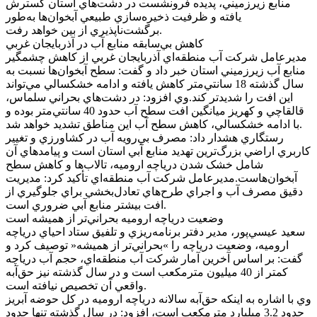
منابع زيرزميني، پديده فرونشست در دشت‌هاي استان گسترش
يافته و ظرفيت ذخيره‌سازي طبيعي آبخوان‌ها به‌طور
برگشت‌ناپذيري از بين خواهد رفت.
کاهش بي‌سابقه منابع آب در آذربايجان غربي
مديرعامل شرکت آب منطقه‌اي آذربايجان غربي از کاهش چشمگير
منابع آب زيرزميني استان خبر داد و گفت: سطح آبخوان‌ها نسبت به
سال گذشته 18 سانتي‌متر کاهش يافته و ادامه خشکسالي مي‌تواند
اين افت را شديدتر کند.وي افزود: در دشت‌هاي بحراني سلماس،
قالقاچي و کهريز ميانگين افت سطح آب حدود 40 سانتي‌متر بوده و
با ادامه خشکسالي، کاهش سطح آب اين مناطق تشديد خواهد شد.
رستگاري هشدار داد: مصرف بي‌رويه آب در کشاورزي و تغيير
کاربري اراضي بزرگ‌ترين تهديد منابع آبي استان است و پيامد‌هاي آن
شامل خشک شدن درياچه اروميه، تالاب‌ها و کاهش سطح
آبخوان‌هاست.مديرعامل شرکت آب منطقه‌اي تأکيد کرد: مديريت
دقيق مصرف آب و اجراي طرح‌هاي تعادل‌بخشي براي جلوگيري از
افت بيشتر منابع آبي ضروري است.
وضعيت درياچه اروميه بحراني‌تر از هميشه است
سعيد عيسي‌پور، مدير دفتر برنامه‌ريزي و تلفيق ستاد احياي درياچه
اروميه، وضعيت درياچه را »بحراني‌تر از هميشه« توصيف کرد و
گفت: بر اساس آخرين آمار شرکت آب منطقه‌اي، حجم آب درياچه
کمتر از 40 ميليون مترمکعب است و در سال گذشته نيز حق‌آبه
واقعي آن تخصيص نيافته است.
وي با اشاره به اينکه حق‌آبه سالانه درياچه اروميه در کل حوضه آبريز
حدود 3.2 ميليارد مترمکعب است، افزود: در سال گذشته تنها حدود