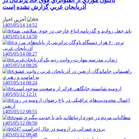
تاکنون موردي از آنفلوانزاي فوق حاد پرندگان در
آذربايجان غربي گزارش نشده است
آخرین اخبار
1405/05/14 14:52
باند جعل روادید و گذرنامه اتباع خارجی در خوی متلاشی شد
1405/05/14 14:50
تردد ۶۰ هزار دستگاه ناوگان ترانزیتی از پایانه‌های مرزی
آذربایجان ‌غربی
1405/05/14 08:27
زندان، مدرسه مهارت-روايت رتبه يک آذربايجان‌غربي
1405/05/14 08:26
راهپيمايي جاماندگان اربعين در آذربايجان غربي روايت عشق
به امامت و رهبري
1405/05/14 08:24
اروميه شايسته جايگاهي فراتر از وضعيت موجود است
1405/05/12 12:11
اعمال محدودیت‌های ترافیکی در باغ رضوان ارومیه در روز
اربعین
1405/05/12 08:51
مطالبات مردم در حوزه ارتباطات بايد با جديت پيگيري شود
1405/05/12 08:50
247 پروژه عمراني در اروميه در حال اجراست
1405/05/12 08:48