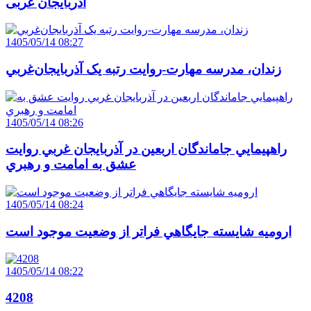
آذربایجان ‌غربی
1405/05/14 08:27
زندان، مدرسه مهارت-روايت رتبه يک آذربايجان‌غربي
1405/05/14 08:26
راهپيمايي جاماندگان اربعين در آذربايجان غربي روايت
عشق به امامت و رهبري
1405/05/14 08:24
اروميه شايسته جايگاهي فراتر از وضعيت موجود است
1405/05/14 08:22
4208