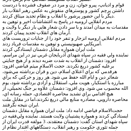
قوام و اديانپ، پيرو جوان، زن و مرد در صفوف فشرده با دردست
داشتن پرچم کشور و پوسترهاي منقوش به عکس رهبر انقلاب بار
ديگر با اين حضور پرشور با انقلاب و نظام تجديد ميثاق کردند.
مردم انقلابي اروميه در پاسخ به اغتشاشات اخير و توهين به
مقدسات به ميدان آمدند و با سر دادن شعار هايي بار ديگر با ولايت و
آرمان هاي انقلاب تجديد پيمان کردند.
مردم انقلابي اروميه انزجار و تنفر خود را از جنايات تروريست هاي
آمريکايي صهيونيستي و توهين به مقدسات فرياد زدند.
ملت ايران همواره مقابل دشمنان ايستادگي کردند
نماينده ولي فقيه در سپاه شهداي آذربايجان غربي نيز در اين مراسم،
افزود: دشمنان از انقلاب به شدت ضربه ديدند و از هيچ جنايتي
برعليه کشور دريغ نکردند. حجت الاسلام ميثم فياضي افزود:
هرقدمي که براي اعتلاي اسلام، دين و قرآن برداشته مي‌شود،
شعائر دين و ايام الله حفظ مي شود. هر روز و حرکتي که براي
مبارزه با استکبار، هويت ملي، استقلال و آزادي برداشته شود، يوم
الله محسوب مي شود. وي افزود: دشمنان علاوه بر جنگ تحميلي، از
هيچ اقدامي براي تشديد محاصره اقتصادي، حمله رسانه اي،
محاصره دارويي، مصادره منابع مالي دريغ نکردند،اما در مقابل ملت
ايران نتيجه نگرفتند.
حجت‌الاسلام فياضي ادامه داد: ملت ايران همواره مقابل دشمنان
ايستادگي کردند و همواره پشتيبان ولايت هستند. نماينده ولي‌فقيه در
سپاه شهداي استان گفت: دشمنان معتقدند، 3 مولفه قدرت ايران از
جمله تئوري حکومت و رهبر انقلاب، دستگاههاي اقتدار نظام از