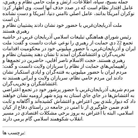
جمله بسيج، سپاه، اطلاعات، ارتش و ملت حامي نظام و رهبري،
عامل اقتدار نظام است که در صدد حذف آنها است. وي اظهار کرد:
نوکران آمريکا بدانند، عامل اصلي ناامني دنيا، آمريکا و دست نشانده
آن است.
ملت آذربايجان‌غربي با حضور خود نشان دادند پشتيبان نظام و
رهبري هستند
رئيس شوراي هماهنگي تبليغات اسلامي آذربايجان غربي در حاشيه
تجمع 22 دي حمايت از رهبري را نوعي عبادت دانست و گفت: ملت
ايران و آذربايجان‌غربي، با حضور ميليوني خود در محکوميت اقدامات
تخريب‌گران و اغتشاشگران آمدند تا نشان دهند پشتيبان نظام و
رهبري هستند. حجت الاسلام ناصر آقايي، حاضرين در تجمع‌ها و
راهپيمايي‌هاي حمايت از نظام را سربازان ولايت دانست و گفت:
مردم ايران با حضور ميليوني به فتنه‌گران و ايادي استکبار نشان
دادند اين مردم حامي نظام، سربازان ولايت و ايراني هستند نه
اغتشاشگران و تخريب‌گران.
مردم شريف آذربايجان‌غربي با حضور پرشور خود در تجمع اعتراضي
به اغتشاش‌ها در جاي جاي استان به ويژه شهر اروميه نشان خواهند
داد که ديوار بلندي بين اعتراض و اغتشاش کشيده‌اند و آگاهانه و ثابت
قدم ضمن جلوگيري از نا امني در جامعه در راستاي دفاع از کيان
اسلامي، البته با اعتراض به بروز برخي مشکلات اقتصادي در مسير
انقلاب شکوهمند اسلامي گام برمي دارند.
برچسب ها: