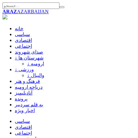
ARAZ
AZARBAIJAN
خانه
سیاسی
اقتصادی
اجتماعی
صدای شهروند
↓ شهرستان ها
↓ ارومیه
↓ ورزشی
↓ والیبال
فرهنگ و هنر
دریاچه ارومیه
آنادیلیمیز
پرونده
به قلم سردبیر
اخبار ویژه
سیاسی
اقتصادی
اجتماعی