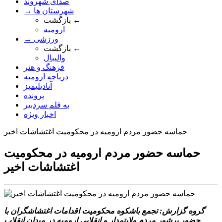
صدای شهروند
→ شهرستان ها
بازگشت ←
ارومیه
→ ورزشی
بازگشت ←
والیبال
فرهنگ و هنر
دریاچه ارومیه
آنادیلیمیز
پرونده
به قلم سردبیر
اخبار ویژه
حماسه حضور مردم اروميه در محکوميت اغتشاشات اخير
حماسه حضور مردم اروميه در محکوميت
اغتشاشات اخير
گروه گزارش: تجمع باشکوه محکوميت اقدامات اغتشاشگران با
حضور پرشور مردم ولايتمدار و انقلابي اروميه در ميدان انقلاب