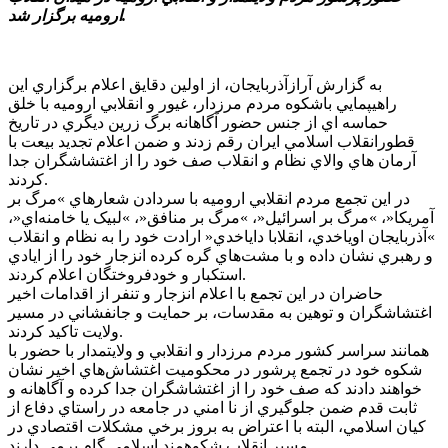
اروميه برگزار شد.
به گزارش آرازآذربايجان، از اولين دقايق اعلام برگزاري اين
راهيپمايي باشکوه مردم مرزدار، غيور و انقلابي اروميه با خلق
حماسه اي از جنس حضور آگاهانه برگ زرين ديگري در تاريخ
قطورانقلاب اسلامي ايران رقم زدند و ضمن اعلام تجديد بيعت با
آرمان هاي والاي نظام و انقلاب صف خود را از اغتشاشگران جدا
کردند.
در اين تجمع مردم انقلابي اروميه با سردادن شعارهاي »مرگ بر
آمريکا«، »مرگ بر اسرائيل«، »مرگ بر منافق«، »لبيک يا خامنه‌اي«،
»آذربايجان اوياخدي، انقلابا داياخدي« ارادت خود را به نظام و انقلاب
و رهبري نشان داده و با مشت‌هاي گره کرده انزجار خود را از ايادي
استکبار و خودفروختگان اعلام کردند.
حاضران در اين تجمع با اعلام انزجار و تنفر از اقدامات اخير
اغتشاشگران و توهين به مقدسات، بر حمايت و جانفشاني در مسير
ولايت تاکيد کردند.
همانند سراسر کشور مردم مرزدار و انقلابي و ولايتمدار با حضور با
شکوه خود در تجمع پرشور در محکوميت اغتشاش‌هاي اخير نشان
خواهند دادند که صف خود را از اغتشاشگران جدا کرده و آگاهانه و
ثابت قدم ضمن جلوگيري از نا امني در جامعه در راستاي دفاع از
کيان اسلامي، البته با اعتراض به بروز برخي مشکلات اقتصادي در
مسير انقلاب شکوهمند اسلامي گام برمي دارند.